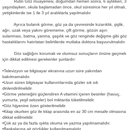
Rutin Göz muayenesi, doğumdan hemen sonra, 6 aylıkken, 3
yaşındayken, okula başlamadan önce, okul süresince her yıl olmalı,
yetişkinlerde ise 1 ile 3 yıl aralıklarla yapılmalıdır.
Ayrıca bulanık görme, göz ya da çevresinde kızarıklık, şişlik,
ağrı, uzak veya yakını görememe, çift görme, gözün aşırı
sulanması, batma, yanma, şaşılık ve göz renginde değişme gibi göz
hastalıklarını hatırlatan belirtilerde mutlaka doktora başvurulmalıdır.
Göz sağlığını korumak ve olumsuz sonuçların önüne geçmek
için dikkat edilmesi gerekenler şunlardır:
•Televizyon ve bilgisayar ekranına uzun süre yakından
bakılmamalıdır.
•Uzun süren bilgisayar kullanımlarında gözler sık sık
dinlendirilmelidir.
•Görme yeteneğini güçlendiren A vitamini içeren besinler (havuç,
yumurta, yeşil sebzeler) bol miktarda tüketilmelidir.
•Göz hijyenine özen gösterilmelidir.
•Kitap okurken göz ile kitap arasında en az 30 cm mesafe olmasına
dikkat edilmelidir.
•Çok az ya da fazla ışıkta okuma ve yazma yapılmamalıdır.
•Başkalarına ait gözlükler kullanılmamalıdır.