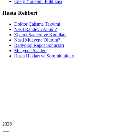
Enerji Yönetimi Politikası
Hasta Rehberi
Doktor Çalışma Takvimi
Nasıl Randevu Alınır ?
Ziyaret Saatleri ve Kuralları
Nasıl Muayene Olurum?
Radyoloji Rapor Sonuçları
Muayene Saatleri
Hasta Hakları ve Sorumlulukları
2026