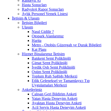
Randevu Al
Hasta Sonuçları
Radyoloji Rapor Sonuçları
Aylık Personel Yemek Listesi
İletişim & Ulaşım
İletişim Bilgileri
Ulaşım
Nasıl Gidilir ?
Otopark Alanlarımız
Harita
Metro - Otobüs Güzergah ve Durak Bilgileri
Kat Planı
Hizmet Binalarımız İletişim
Batıkent Semt Polikliniği
Gimat Semt Polikliniği
İvedik Osb Semt Polikliniği
Ostim Semt Polikliniği
Toplum Ruh Sağlığı Merkezi
Etlik Geleneksel ve Tamamlayıcı Tıp
Uygulamaları Merkezi
Anketlerimiz
Çalışan Geri Bildirim Anketi
Yatan Hasta Deneyim Anketi
Ayaktan Hasta Deneyim Anketi
Acil Servis Hasta Deneyim Anketi