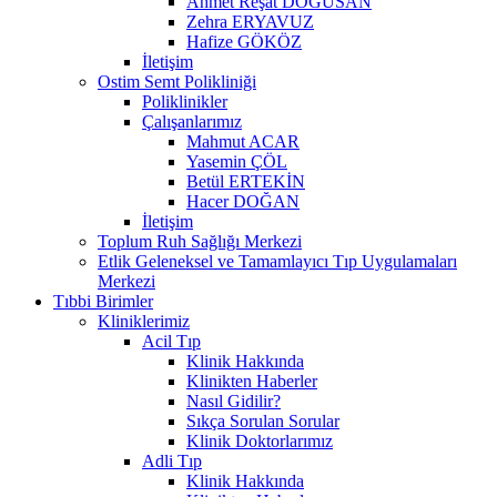
Ahmet Reşat DOĞUSAN
Zehra ERYAVUZ
Hafize GÖKÖZ
İletişim
Ostim Semt Polikliniği
Poliklinikler
Çalışanlarımız
Mahmut ACAR
Yasemin ÇÖL
Betül ERTEKİN
Hacer DOĞAN
İletişim
Toplum Ruh Sağlığı Merkezi
Etlik Geleneksel ve Tamamlayıcı Tıp Uygulamaları
Merkezi
Tıbbi Birimler
Kliniklerimiz
Acil Tıp
Klinik Hakkında
Klinikten Haberler
Nasıl Gidilir?
Sıkça Sorulan Sorular
Klinik Doktorlarımız
Adli Tıp
Klinik Hakkında