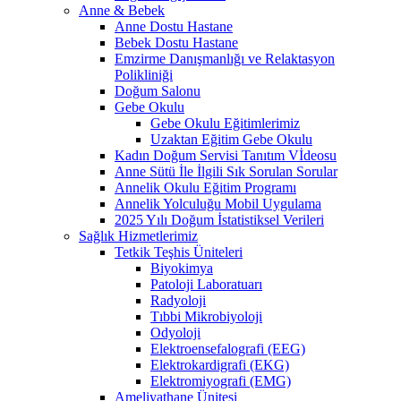
Anne & Bebek
Anne Dostu Hastane
Bebek Dostu Hastane
Emzirme Danışmanlığı ve Relaktasyon
Polikliniği
Doğum Salonu
Gebe Okulu
Gebe Okulu Eğitimlerimiz
Uzaktan Eğitim Gebe Okulu
Kadın Doğum Servisi Tanıtım Vİdeosu
Anne Sütü İle İlgili Sık Sorulan Sorular
Annelik Okulu Eğitim Programı
Annelik Yolculuğu Mobil Uygulama
2025 Yılı Doğum İstatistiksel Verileri
Sağlık Hizmetlerimiz
Tetkik Teşhis Üniteleri
Biyokimya
Patoloji Laboratuarı
Radyoloji
Tıbbi Mikrobiyoloji
Odyoloji
Elektroensefalografi (EEG)
Elektrokardigrafi (EKG)
Elektromiyografi (EMG)
Ameliyathane Ünitesi