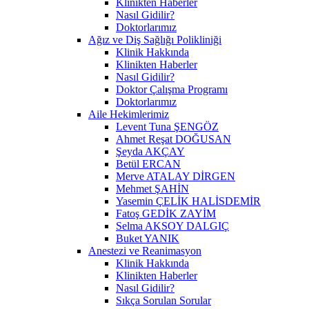
Klinikten Haberler
Nasıl Gidilir?
Doktorlarımız
Ağız ve Diş Sağlığı Polikliniği
Klinik Hakkında
Klinikten Haberler
Nasıl Gidilir?
Doktor Çalışma Programı
Doktorlarımız
Aile Hekimlerimiz
Levent Tuna ŞENGÖZ
Ahmet Reşat DOĞUSAN
Şeyda AKÇAY
Betül ERCAN
Merve ATALAY DİRGEN
Mehmet ŞAHİN
Yasemin ÇELİK HALİSDEMİR
Fatoş GEDİK ZAYİM
Selma AKSOY DALGIÇ
Buket YANIK
Anestezi ve Reanimasyon
Klinik Hakkında
Klinikten Haberler
Nasıl Gidilir?
Sıkça Sorulan Sorular