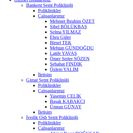
Batıkent Semt Polikliniği
Poliklinikler
Çalışanlarımız
Mehmet İbrahim ÖZET
Sibel BÖLÜKBAŞ
Selma YILMAZ
Ebru Güler
Birsel TEK
Mehtap GÜNDOĞDU
Latife YAVAŞ
Ömer Serter SÖZEN
Sebahat FINDIK
Özlem YALIM
İletişim
Gimat Semt Polikliniği
Poliklinikler
Çalışanlarımız
Yasemin ÇELİK
Başak KABAKCI
Ümran GÜNAY
İletişim
İvedik Osb Semt Polikliniği
Poliklinikler
Çalışanlarımız