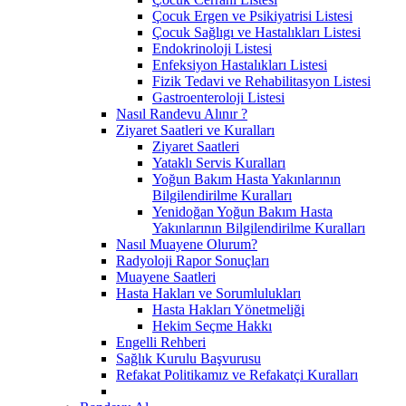
Çocuk Ergen ve Psikiyatrisi Listesi
Çocuk Sağlıgı ve Hastalıkları Listesi
Endokrinoloji Listesi
Enfeksiyon Hastalıkları Listesi
Fizik Tedavi ve Rehabilitasyon Listesi
Gastroenteroloji Listesi
Nasıl Randevu Alınır ?
Ziyaret Saatleri ve Kuralları
Ziyaret Saatleri
Yataklı Servis Kuralları
Yoğun Bakım Hasta Yakınlarının
Bilgilendirilme Kuralları
Yenidoğan Yoğun Bakım Hasta
Yakınlarının Bilgilendirilme Kuralları
Nasıl Muayene Olurum?
Radyoloji Rapor Sonuçları
Muayene Saatleri
Hasta Hakları ve Sorumlulukları
Hasta Hakları Yönetmeliği
Hekim Seçme Hakkı
Engelli Rehberi
Sağlık Kurulu Başvurusu
Refakat Politikamız ve Refakatçi Kuralları