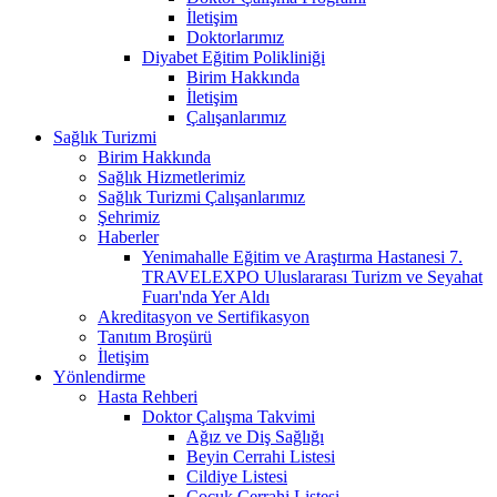
İletişim
Doktorlarımız
Diyabet Eğitim Polikliniği
Birim Hakkında
İletişim
Çalışanlarımız
Sağlık Turizmi
Birim Hakkında
Sağlık Hizmetlerimiz
Sağlık Turizmi Çalışanlarımız
Şehrimiz
Haberler
Yenimahalle Eğitim ve Araştırma Hastanesi 7.
TRAVELEXPO Uluslararası Turizm ve Seyahat
Fuarı'nda Yer Aldı
Akreditasyon ve Sertifikasyon
Tanıtım Broşürü
İletişim
Yönlendirme
Hasta Rehberi
Doktor Çalışma Takvimi
Ağız ve Diş Sağlığı
Beyin Cerrahi Listesi
Cildiye Listesi
Çocuk Cerrahi Listesi