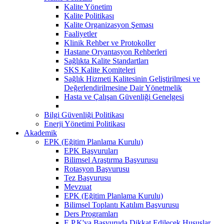
Kalite Yönetim
Kalite Politikası
Kalite Organizasyon Şeması
Faaliyetler
Klinik Rehber ve Protokoller
Hastane Oryantasyon Rehberleri
Sağlıkta Kalite Standartları
SKS Kalite Komiteleri
Sağlık Hizmeti Kalitesinin Geliştirilmesi ve
Değerlendirilmesine Dair Yönetmelik
Hasta ve Çalışan Güvenliği Genelgesi
Bilgi Güvenliği Politikası
Enerji Yönetimi Politikası
Akademik
EPK (Eğitim Planlama Kurulu)
EPK Başvuruları
Bilimsel Araştırma Başvurusu
Rotasyon Başvurusu
Tez Başvurusu
Mevzuat
EPK (Eğitim Planlama Kurulu)
Bilimsel Toplantı Katılım Başvurusu
Ders Programları
E.P.K'ya Başvuruda Dikkat Edilecek Hususlar