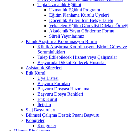
Tıpta Uzmanlık Eğitimi
Uzmanlık Eğitimi Programı
Eğitim Planlama Kurulu Üyeleri
Doçentlik Kriteri İçin Belge Talebi
Vekaleten Eğitim Görevlisi Dilekçe Örneği
Akademik Yayın Gönderme Formu
Süreli Yayınlarımız
Klinik Araştırma Koordinasyon Birimi
Klinik Araştırma Koordinasyon Birimi Görev ve
Sorumlulukları
Talep Edilebilecek Hizmet veya Çalışmalar
Başvuruda Dikkat Edilecek Hususlar
Asistanlık Süreçleri
Etik Kurul
Üye Listesi
Başvuru Formları
Başvuru Dosyası Hazırlama
Başvuru Dosya Renkleri
Etik Kurul
İletişim
Staj Başvuruları
Bilimsel Çalışma Destek Puanı Başvuru
Kongreler
Kongreler
Hizmet Binalarımız