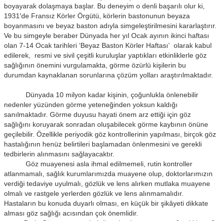
boyayarak dolaşmaya başlar. Bu deneyim o denli başarılı olur ki,
1931′de Fransız Körler Örgütü, körlerin bastonunun beyaza
boyanmasını ve beyaz baston adıyla simgeleştirilmesini kararlaştırır.
Ve bu simgeyle beraber Dünyada her yıl Ocak ayının ikinci haftası
olan 7-14 Ocak tarihleri ‘Beyaz Baston Körler Haftası’ olarak kabul
edilerek, resmi ve sivil çeşitli kuruluşlar yaptıkları etkinliklerle göz
sağlığının önemini vurgulamakta, görme özürlü kişilerin bu
durumdan kaynaklanan sorunlarına çözüm yolları araştırılmaktadır.
Dünyada 10 milyon kadar kişinin, çoğunlukla önlenebilir
nedenler yüzünden görme yeteneğinden yoksun kaldığı
sanılmaktadır. Görme duyusu hayati önem arz ettiği için göz
sağlığını koruyarak sonradan oluşabilecek görme kaybının önüne
geçilebilir. Özellikle periyodik göz kontrollerinin yapılması, birçok göz
hastalığının henüz belirtileri başlamadan önlenmesini ve gerekli
tedbirlerin alınmasını sağlayacaktır.
Göz muayenesi asla ihmal edilmemeli, rutin kontroller
atlanmamalı, sağlık kurumlarımızda muayene olup, doktorlarımızın
verdiği tedaviye uyulmalı, gözlük ve lens alırken mutlaka muayene
olmalı ve rastgele yerlerden gözlük ve lens alınmamalıdır.
Hastaların bu konuda duyarlı olması, en küçük bir şikâyeti dikkate
alması göz sağlığı acısından çok önemlidir.