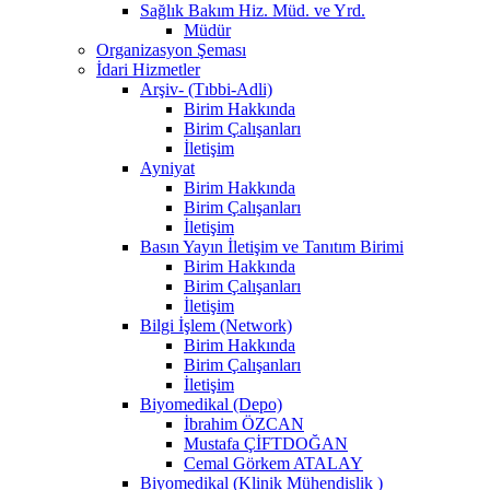
Sağlık Bakım Hiz. Müd. ve Yrd.
Müdür
Organizasyon Şeması
İdari Hizmetler
Arşiv- (Tıbbi-Adli)
Birim Hakkında
Birim Çalışanları
İletişim
Ayniyat
Birim Hakkında
Birim Çalışanları
İletişim
Basın Yayın İletişim ve Tanıtım Birimi
Birim Hakkında
Birim Çalışanları
İletişim
Bilgi İşlem (Network)
Birim Hakkında
Birim Çalışanları
İletişim
Biyomedikal (Depo)
İbrahim ÖZCAN
Mustafa ÇİFTDOĞAN
Cemal Görkem ATALAY
Biyomedikal (Klinik Mühendislik )