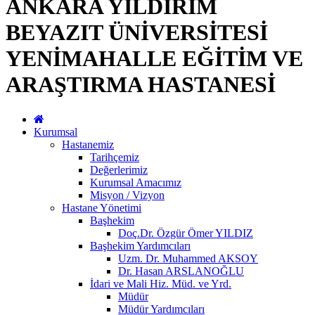
ANKARA YILDIRIM
BEYAZIT ÜNİVERSİTESİ
YENİMAHALLE EĞİTİM VE
ARAŞTIRMA HASTANESİ
Kurumsal
Hastanemiz
Tarihçemiz
Değerlerimiz
Kurumsal Amacımız
Misyon / Vizyon
Hastane Yönetimi
Başhekim
Doç.Dr. Özgür Ömer YILDIZ
Başhekim Yardımcıları
Uzm. Dr. Muhammed AKSOY
Dr. Hasan ARSLANOĞLU
İdari ve Mali Hiz. Müd. ve Yrd.
Müdür
Müdür Yardımcıları