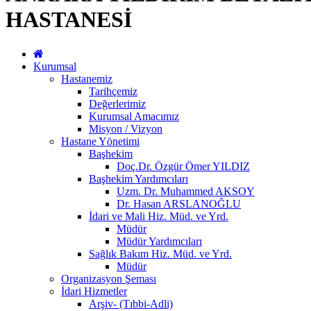
HASTANESİ
Kurumsal
Hastanemiz
Tarihçemiz
Değerlerimiz
Kurumsal Amacımız
Misyon / Vizyon
Hastane Yönetimi
Başhekim
Doç.Dr. Özgür Ömer YILDIZ
Başhekim Yardımcıları
Uzm. Dr. Muhammed AKSOY
Dr. Hasan ARSLANOĞLU
İdari ve Mali Hiz. Müd. ve Yrd.
Müdür
Müdür Yardımcıları
Sağlık Bakım Hiz. Müd. ve Yrd.
Müdür
Organizasyon Şeması
İdari Hizmetler
Arşiv- (Tıbbi-Adli)