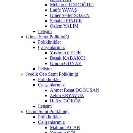
Mehtap GÜNDOĞDU
Latife YAVAŞ
Ömer Serter SÖZEN
Sebahat FINDIK
Özlem YALIM
İletişim
Gimat Semt Polikliniği
Poliklinikler
Çalışanlarımız
Yasemin ÇELİK
Başak KABAKCI
Ümran GÜNAY
İletişim
İvedik Osb Semt Polikliniği
Poliklinikler
Çalışanlarımız
Ahmet Reşat DOĞUSAN
Zehra ERYAVUZ
Hafize GÖKÖZ
İletişim
Ostim Semt Polikliniği
Poliklinikler
Çalışanlarımız
Mahmut ACAR
Yasemin ÇÖL