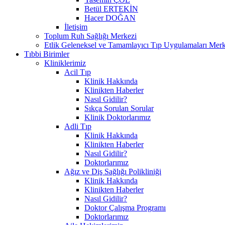
Betül ERTEKİN
Hacer DOĞAN
İletişim
Toplum Ruh Sağlığı Merkezi
Etlik Geleneksel ve Tamamlayıcı Tıp Uygulamaları Merk
Tıbbi Birimler
Kliniklerimiz
Acil Tıp
Klinik Hakkında
Klinikten Haberler
Nasıl Gidilir?
Sıkça Sorulan Sorular
Klinik Doktorlarımız
Adli Tıp
Klinik Hakkında
Klinikten Haberler
Nasıl Gidilir?
Doktorlarımız
Ağız ve Diş Sağlığı Polikliniği
Klinik Hakkında
Klinikten Haberler
Nasıl Gidilir?
Doktor Çalışma Programı
Doktorlarımız