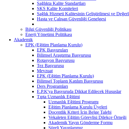
Sağlıkta Kalite Standartları
SKS Kalite Komiteleri
Sağlık Hizmeti Kalitesinin Geliştirilmesi ve Değer
Hasta ve Çalışan Güvenliği Genelgesi
Bilgi Güvenliği Politikası
Enerji Yönetimi Politikası
Akademik
EPK (Eğitim Planlama Kurulu)
EPK Başvuruları
Bilimsel Araştırma Başvurusu
Rotasyon Başvurusu
Tez Başvurusu
Mevzuat
EPK (Eğitim Planlama Kurulu)
Bilimsel Toplantı Katılım Başvurusu
Ders Programları
E.P.K'ya Başvuruda Dikkat Edilecek Hususlar
Tıpta Uzmanlık Eğitimi
Uzmanlık Eğitimi Programı
Eğitim Planlama Kurulu Üyeleri
Doçentlik Kriteri İçin Belge Talebi
Vekaleten Eğitim Görevlisi Dilekçe Örneği
Akademik Yayın Gönderme Formu
Süreli Yayınlarımız