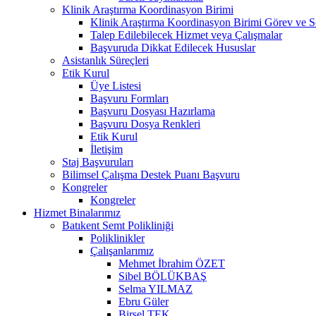
Klinik Araştırma Koordinasyon Birimi
Klinik Araştırma Koordinasyon Birimi Görev ve S
Talep Edilebilecek Hizmet veya Çalışmalar
Başvuruda Dikkat Edilecek Hususlar
Asistanlık Süreçleri
Etik Kurul
Üye Listesi
Başvuru Formları
Başvuru Dosyası Hazırlama
Başvuru Dosya Renkleri
Etik Kurul
İletişim
Staj Başvuruları
Bilimsel Çalışma Destek Puanı Başvuru
Kongreler
Kongreler
Hizmet Binalarımız
Batıkent Semt Polikliniği
Poliklinikler
Çalışanlarımız
Mehmet İbrahim ÖZET
Sibel BÖLÜKBAŞ
Selma YILMAZ
Ebru Güler
Birsel TEK