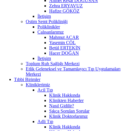
Ahmet Reşat DOĞUSAN
Zehra ERYAVUZ
Hafize GÖKÖZ
İletişim
Ostim Semt Polikliniği
Poliklinikler
Çalışanlarımız
Mahmut ACAR
Yasemin ÇÖL
Betül ERTEKİN
Hacer DOĞAN
İletişim
Toplum Ruh Sağlığı Merkezi
Etlik Geleneksel ve Tamamlayıcı Tıp Uygulamaları
Merkezi
Tıbbi Birimler
Kliniklerimiz
Acil Tıp
Klinik Hakkında
Klinikten Haberler
Nasıl Gidilir?
Sıkça Sorulan Sorular
Klinik Doktorlarımız
Adli Tıp
Klinik Hakkında