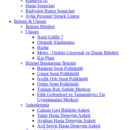
Randevu Al
Hasta Sonuçları
Radyoloji Rapor Sonuçları
Aylık Personel Yemek Listesi
İletişim & Ulaşım
İletişim Bilgileri
Ulaşım
Nasıl Gidilir ?
Otopark Alanlarımız
Harita
Metro - Otobüs Güzergah ve Durak Bilgileri
Kat Planı
Hizmet Binalarımız İletişim
Batıkent Semt Polikliniği
Gimat Semt Polikliniği
İvedik Osb Semt Polikliniği
Ostim Semt Polikliniği
Toplum Ruh Sağlığı Merkezi
Etlik Geleneksel ve Tamamlayıcı Tıp
Uygulamaları Merkezi
Anketlerimiz
Çalışan Geri Bildirim Anketi
Yatan Hasta Deneyim Anketi
Ayaktan Hasta Deneyim Anketi
Acil Servis Hasta Deneyim Anketi