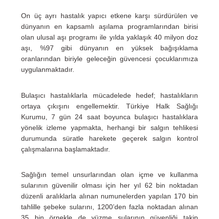
On üç ayrı hastalık yapıcı etkene karşı sürdürülen ve
dünyanın en kapsamlı aşılama programlarından birisi
olan ulusal aşı programı ile yılda yaklaşık 40 milyon doz
aşı, %97 gibi dünyanın en yüksek bağışıklama
oranlarından biriyle geleceğin güvencesi çocuklarımıza
uygulanmaktadır.
Bulaşıcı hastalıklarla mücadelede hedef; hastalıkların
ortaya çıkışını engellemektir. Türkiye Halk Sağlığı
Kurumu, 7 gün 24 saat boyunca bulaşıcı hastalıklara
yönelik izleme yapmakta, herhangi bir salgın tehlikesi
durumunda süratle harekete geçerek salgın kontrol
çalışmalarına başlamaktadır.
Sağlığın temel unsurlarından olan içme ve kullanma
sularının güvenilir olması için her yıl 62 bin noktadan
düzenli aralıklarla alınan numunelerden yapılan 170 bin
tahlille şebeke sularını, 1200’den fazla noktadan alınan
35 bin örnekle de yüzme sularının güvenliği takip