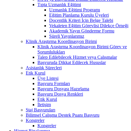
Tıpta Uzmanlık Eğitimi
Uzmanlık Eğitimi Programı
Eğitim Planlama Kurulu Üyeleri
Doçentlik Kriteri İçin Belge Talebi
Vekaleten Eğitim Görevlisi Dilekçe Örneği
Akademik Yayın Gönderme Formu
Süreli Yayınlarımız
Klinik Araştırma Koordinasyon Birimi
Klinik Araştırma Koordinasyon Birimi Görev ve
Sorumlulukları
Talep Edilebilecek Hizmet veya Çalışmalar
Başvuruda Dikkat Edilecek Hususlar
Asistanlık Süreçleri
Etik Kurul
Üye Listesi
Başvuru Formları
Başvuru Dosyası Hazırlama
Başvuru Dosya Renkleri
Etik Kurul
İletişim
Staj Başvuruları
Bilimsel Çalışma Destek Puanı Başvuru
Kongreler
Kongreler
Hizmet Binalarımız