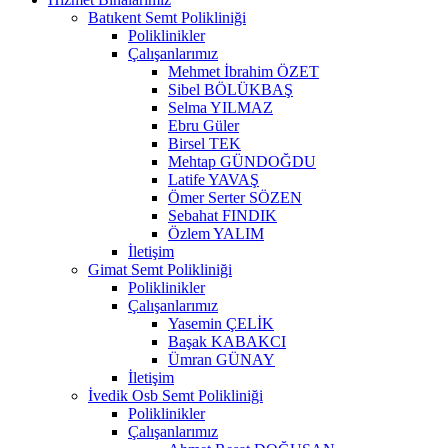
Batıkent Semt Polikliniği
Poliklinikler
Çalışanlarımız
Mehmet İbrahim ÖZET
Sibel BÖLÜKBAŞ
Selma YILMAZ
Ebru Güler
Birsel TEK
Mehtap GÜNDOĞDU
Latife YAVAŞ
Ömer Serter SÖZEN
Sebahat FINDIK
Özlem YALIM
İletişim
Gimat Semt Polikliniği
Poliklinikler
Çalışanlarımız
Yasemin ÇELİK
Başak KABAKCI
Ümran GÜNAY
İletişim
İvedik Osb Semt Polikliniği
Poliklinikler
Çalışanlarımız