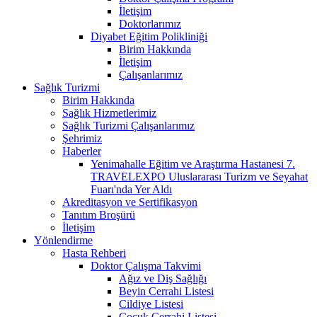
İletişim
Doktorlarımız
Diyabet Eğitim Polikliniği
Birim Hakkında
İletişim
Çalışanlarımız
Sağlık Turizmi
Birim Hakkında
Sağlık Hizmetlerimiz
Sağlık Turizmi Çalışanlarımız
Şehrimiz
Haberler
Yenimahalle Eğitim ve Araştırma Hastanesi 7.
TRAVELEXPO Uluslararası Turizm ve Seyahat
Fuarı'nda Yer Aldı
Akreditasyon ve Sertifikasyon
Tanıtım Broşürü
İletişim
Yönlendirme
Hasta Rehberi
Doktor Çalışma Takvimi
Ağız ve Diş Sağlığı
Beyin Cerrahi Listesi
Cildiye Listesi
Çocuk Cerrahi Listesi