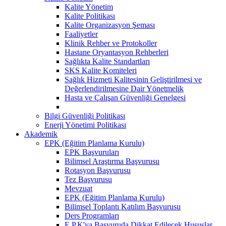
Kalite Yönetim
Kalite Politikası
Kalite Organizasyon Şeması
Faaliyetler
Klinik Rehber ve Protokoller
Hastane Oryantasyon Rehberleri
Sağlıkta Kalite Standartları
SKS Kalite Komiteleri
Sağlık Hizmeti Kalitesinin Geliştirilmesi ve
Değerlendirilmesine Dair Yönetmelik
Hasta ve Çalışan Güvenliği Genelgesi
Bilgi Güvenliği Politikası
Enerji Yönetimi Politikası
Akademik
EPK (Eğitim Planlama Kurulu)
EPK Başvuruları
Bilimsel Araştırma Başvurusu
Rotasyon Başvurusu
Tez Başvurusu
Mevzuat
EPK (Eğitim Planlama Kurulu)
Bilimsel Toplantı Katılım Başvurusu
Ders Programları
E.P.K'ya Başvuruda Dikkat Edilecek Hususlar