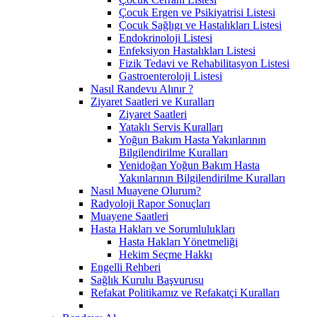
Çocuk Ergen ve Psikiyatrisi Listesi
Çocuk Sağlıgı ve Hastalıkları Listesi
Endokrinoloji Listesi
Enfeksiyon Hastalıkları Listesi
Fizik Tedavi ve Rehabilitasyon Listesi
Gastroenteroloji Listesi
Nasıl Randevu Alınır ?
Ziyaret Saatleri ve Kuralları
Ziyaret Saatleri
Yataklı Servis Kuralları
Yoğun Bakım Hasta Yakınlarının
Bilgilendirilme Kuralları
Yenidoğan Yoğun Bakım Hasta
Yakınlarının Bilgilendirilme Kuralları
Nasıl Muayene Olurum?
Radyoloji Rapor Sonuçları
Muayene Saatleri
Hasta Hakları ve Sorumlulukları
Hasta Hakları Yönetmeliği
Hekim Seçme Hakkı
Engelli Rehberi
Sağlık Kurulu Başvurusu
Refakat Politikamız ve Refakatçi Kuralları