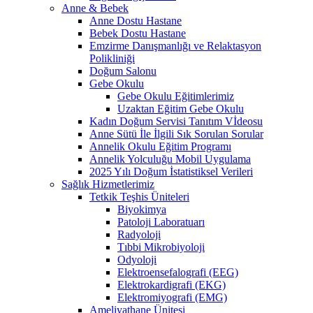
Anne & Bebek
Anne Dostu Hastane
Bebek Dostu Hastane
Emzirme Danışmanlığı ve Relaktasyon
Polikliniği
Doğum Salonu
Gebe Okulu
Gebe Okulu Eğitimlerimiz
Uzaktan Eğitim Gebe Okulu
Kadın Doğum Servisi Tanıtım Vİdeosu
Anne Sütü İle İlgili Sık Sorulan Sorular
Annelik Okulu Eğitim Programı
Annelik Yolculuğu Mobil Uygulama
2025 Yılı Doğum İstatistiksel Verileri
Sağlık Hizmetlerimiz
Tetkik Teşhis Üniteleri
Biyokimya
Patoloji Laboratuarı
Radyoloji
Tıbbi Mikrobiyoloji
Odyoloji
Elektroensefalografi (EEG)
Elektrokardigrafi (EKG)
Elektromiyografi (EMG)
Ameliyathane Ünitesi