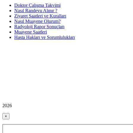
Doktor Çalışma Takvimi
Nasıl Randevu Alınır ?
Ziyaret Saatleri ve Kuralları
Nasıl Muayene Olurum?
Radyoloji Rapor Sonuçları
Muayene Saatleri
Hasta Hakları ve Sorumlulukları
2026
×