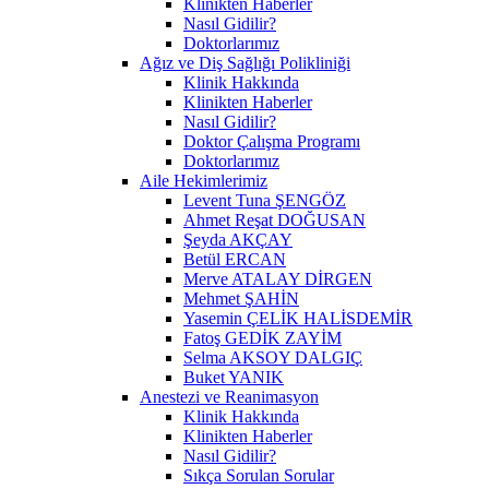
Klinikten Haberler
Nasıl Gidilir?
Doktorlarımız
Ağız ve Diş Sağlığı Polikliniği
Klinik Hakkında
Klinikten Haberler
Nasıl Gidilir?
Doktor Çalışma Programı
Doktorlarımız
Aile Hekimlerimiz
Levent Tuna ŞENGÖZ
Ahmet Reşat DOĞUSAN
Şeyda AKÇAY
Betül ERCAN
Merve ATALAY DİRGEN
Mehmet ŞAHİN
Yasemin ÇELİK HALİSDEMİR
Fatoş GEDİK ZAYİM
Selma AKSOY DALGIÇ
Buket YANIK
Anestezi ve Reanimasyon
Klinik Hakkında
Klinikten Haberler
Nasıl Gidilir?
Sıkça Sorulan Sorular