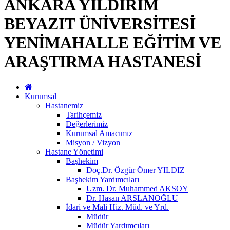
ANKARA YILDIRIM
BEYAZIT ÜNİVERSİTESİ
YENİMAHALLE EĞİTİM VE
ARAŞTIRMA HASTANESİ
Kurumsal
Hastanemiz
Tarihçemiz
Değerlerimiz
Kurumsal Amacımız
Misyon / Vizyon
Hastane Yönetimi
Başhekim
Doç.Dr. Özgür Ömer YILDIZ
Başhekim Yardımcıları
Uzm. Dr. Muhammed AKSOY
Dr. Hasan ARSLANOĞLU
İdari ve Mali Hiz. Müd. ve Yrd.
Müdür
Müdür Yardımcıları