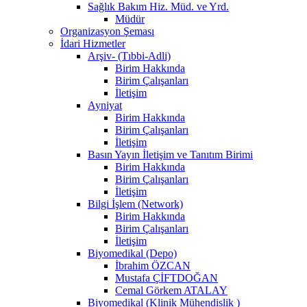
Sağlık Bakım Hiz. Müd. ve Yrd.
Müdür
Organizasyon Şeması
İdari Hizmetler
Arşiv- (Tıbbi-Adli)
Birim Hakkında
Birim Çalışanları
İletişim
Ayniyat
Birim Hakkında
Birim Çalışanları
İletişim
Basın Yayın İletişim ve Tanıtım Birimi
Birim Hakkında
Birim Çalışanları
İletişim
Bilgi İşlem (Network)
Birim Hakkında
Birim Çalışanları
İletişim
Biyomedikal (Depo)
İbrahim ÖZCAN
Mustafa ÇİFTDOĞAN
Cemal Görkem ATALAY
Biyomedikal (Klinik Mühendislik )