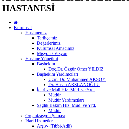
HASTANESİ
Kurumsal
Hastanemiz
Tarihçemiz
Değerlerimiz
Kurumsal Amacımız
Misyon / Vizyon
Hastane Yönetimi
Başhekim
Doç.Dr. Özgür Ömer YILDIZ
Başhekim Yardımcıları
Uzm. Dr. Muhammed AKSOY
Dr. Hasan ARSLANOĞLU
İdari ve Mali Hiz. Müd. ve Yrd.
Müdür
Müdür Yardımcıları
Sağlık Bakım Hiz. Müd. ve Yrd.
Müdür
Organizasyon Şeması
İdari Hizmetler
Arşiv- (Tıbbi-Adli)