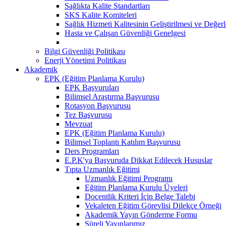
Sağlıkta Kalite Standartları
SKS Kalite Komiteleri
Sağlık Hizmeti Kalitesinin Geliştirilmesi ve Değer
Hasta ve Çalışan Güvenliği Genelgesi
Bilgi Güvenliği Politikası
Enerji Yönetimi Politikası
Akademik
EPK (Eğitim Planlama Kurulu)
EPK Başvuruları
Bilimsel Araştırma Başvurusu
Rotasyon Başvurusu
Tez Başvurusu
Mevzuat
EPK (Eğitim Planlama Kurulu)
Bilimsel Toplantı Katılım Başvurusu
Ders Programları
E.P.K'ya Başvuruda Dikkat Edilecek Hususlar
Tıpta Uzmanlık Eğitimi
Uzmanlık Eğitimi Programı
Eğitim Planlama Kurulu Üyeleri
Doçentlik Kriteri İçin Belge Talebi
Vekaleten Eğitim Görevlisi Dilekçe Örneği
Akademik Yayın Gönderme Formu
Süreli Yayınlarımız