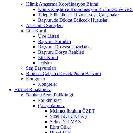
Klinik Araştırma Koordinasyon Birimi
Klinik Araştırma Koordinasyon Birimi Görev ve S
Talep Edilebilecek Hizmet veya Çalışmalar
Başvuruda Dikkat Edilecek Hususlar
Asistanlık Süreçleri
Etik Kurul
Üye Listesi
Başvuru Formları
Başvuru Dosyası Hazırlama
Başvuru Dosya Renkleri
Etik Kurul
İletişim
Staj Başvuruları
Bilimsel Çalışma Destek Puanı Başvuru
Kongreler
Kongreler
Hizmet Binalarımız
Batıkent Semt Polikliniği
Poliklinikler
Çalışanlarımız
Mehmet İbrahim ÖZET
Sibel BÖLÜKBAŞ
Selma YILMAZ
Ebru Güler
Birsel TEK