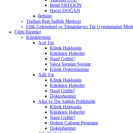
Betül ERTEKİN
Hacer DOĞAN
İletişim
Toplum Ruh Sağlığı Merkezi
Etlik Geleneksel ve Tamamlayıcı Tıp Uygulamaları Merk
Tıbbi Birimler
Kliniklerimiz
Acil Tıp
Klinik Hakkında
Klinikten Haberler
Nasıl Gidilir?
Sıkça Sorulan Sorular
Klinik Doktorlarımız
Adli Tıp
Klinik Hakkında
Klinikten Haberler
Nasıl Gidilir?
Doktorlarımız
Ağız ve Diş Sağlığı Polikliniği
Klinik Hakkında
Klinikten Haberler
Nasıl Gidilir?
Doktor Çalışma Programı
Doktorlarımız