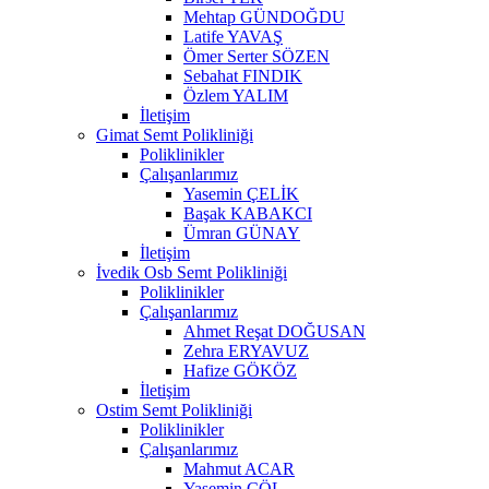
Mehtap GÜNDOĞDU
Latife YAVAŞ
Ömer Serter SÖZEN
Sebahat FINDIK
Özlem YALIM
İletişim
Gimat Semt Polikliniği
Poliklinikler
Çalışanlarımız
Yasemin ÇELİK
Başak KABAKCI
Ümran GÜNAY
İletişim
İvedik Osb Semt Polikliniği
Poliklinikler
Çalışanlarımız
Ahmet Reşat DOĞUSAN
Zehra ERYAVUZ
Hafize GÖKÖZ
İletişim
Ostim Semt Polikliniği
Poliklinikler
Çalışanlarımız
Mahmut ACAR
Yasemin ÇÖL