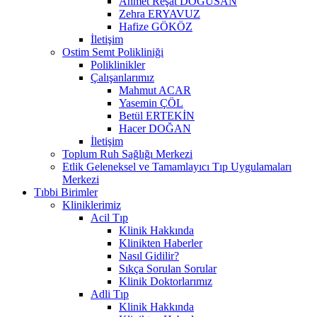
Ahmet Reşat DOĞUSAN
Zehra ERYAVUZ
Hafize GÖKÖZ
İletişim
Ostim Semt Polikliniği
Poliklinikler
Çalışanlarımız
Mahmut ACAR
Yasemin ÇÖL
Betül ERTEKİN
Hacer DOĞAN
İletişim
Toplum Ruh Sağlığı Merkezi
Etlik Geleneksel ve Tamamlayıcı Tıp Uygulamaları
Merkezi
Tıbbi Birimler
Kliniklerimiz
Acil Tıp
Klinik Hakkında
Klinikten Haberler
Nasıl Gidilir?
Sıkça Sorulan Sorular
Klinik Doktorlarımız
Adli Tıp
Klinik Hakkında