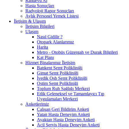
Randevu Al
Hasta Sonuçları
Radyoloji Rapor Sonuçları
Aylık Personel Yemek Listesi
İletişim & Ulaşım
İletişim Bilgileri
Ulaşım
Nasıl Gidilir ?
Otopark Alanlarımız
Harita
Metro - Otobüs Güzergah ve Durak Bilgileri
Kat Planı
Hizmet Binalarımız İletişim
Batıkent Semt Polikliniği
Gimat Semt Polikliniği
İvedik Osb Semt Polikliniği
Ostim Semt Polikliniği
Toplum Ruh Sağlığı Merkezi
Etlik Geleneksel ve Tamamlayıcı Tıp
Uygulamaları Merkezi
Anketlerimiz
Çalışan Geri Bildirim Anketi
Yatan Hasta Deneyim Anketi
Ayaktan Hasta Deneyim Anketi
Acil Servis Hasta Deneyim Anketi