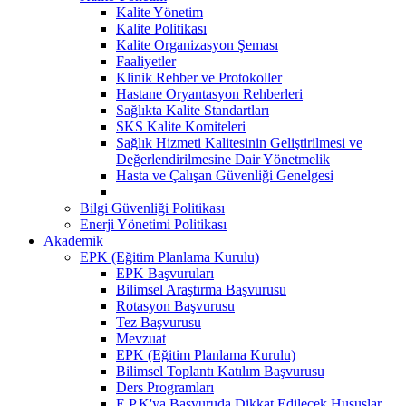
Kalite Yönetim
Kalite Politikası
Kalite Organizasyon Şeması
Faaliyetler
Klinik Rehber ve Protokoller
Hastane Oryantasyon Rehberleri
Sağlıkta Kalite Standartları
SKS Kalite Komiteleri
Sağlık Hizmeti Kalitesinin Geliştirilmesi ve
Değerlendirilmesine Dair Yönetmelik
Hasta ve Çalışan Güvenliği Genelgesi
Bilgi Güvenliği Politikası
Enerji Yönetimi Politikası
Akademik
EPK (Eğitim Planlama Kurulu)
EPK Başvuruları
Bilimsel Araştırma Başvurusu
Rotasyon Başvurusu
Tez Başvurusu
Mevzuat
EPK (Eğitim Planlama Kurulu)
Bilimsel Toplantı Katılım Başvurusu
Ders Programları
E.P.K'ya Başvuruda Dikkat Edilecek Hususlar