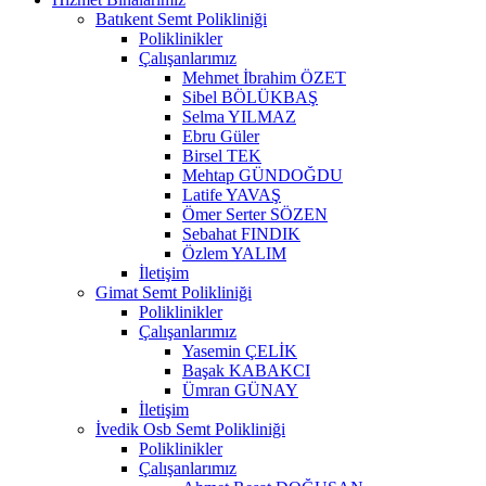
Batıkent Semt Polikliniği
Poliklinikler
Çalışanlarımız
Mehmet İbrahim ÖZET
Sibel BÖLÜKBAŞ
Selma YILMAZ
Ebru Güler
Birsel TEK
Mehtap GÜNDOĞDU
Latife YAVAŞ
Ömer Serter SÖZEN
Sebahat FINDIK
Özlem YALIM
İletişim
Gimat Semt Polikliniği
Poliklinikler
Çalışanlarımız
Yasemin ÇELİK
Başak KABAKCI
Ümran GÜNAY
İletişim
İvedik Osb Semt Polikliniği
Poliklinikler
Çalışanlarımız