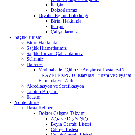
İletişim
Doktorlarımız
Diyabet Eğitim Polikliniği
Birim Hakkında
İletişim
Çalışanlarımız
Sağlık Turizmi
Birim Hakkında
Sağlık Hizmetlerimiz
Sağlık Turizmi Çalışanlarımız
Şehrimiz
Haberler
Yenimahalle Eğitim ve Araştırma Hastanesi 7.
TRAVELEXPO Uluslararası Turizm ve Seyahat
Fuarı'nda Yer Aldı
Akreditasyon ve Sertifikasyon
Tanıtım Broşürü
İletişim
Yönlendirme
Hasta Rehberi
Doktor Çalışma Takvimi
Ağız ve Diş Sağlığı
Beyin Cerrahi Listesi
Cildiye Listesi
Çocuk Cerrahi Listesi