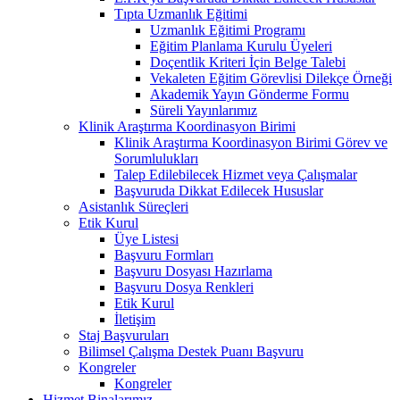
Tıpta Uzmanlık Eğitimi
Uzmanlık Eğitimi Programı
Eğitim Planlama Kurulu Üyeleri
Doçentlik Kriteri İçin Belge Talebi
Vekaleten Eğitim Görevlisi Dilekçe Örneği
Akademik Yayın Gönderme Formu
Süreli Yayınlarımız
Klinik Araştırma Koordinasyon Birimi
Klinik Araştırma Koordinasyon Birimi Görev ve
Sorumlulukları
Talep Edilebilecek Hizmet veya Çalışmalar
Başvuruda Dikkat Edilecek Hususlar
Asistanlık Süreçleri
Etik Kurul
Üye Listesi
Başvuru Formları
Başvuru Dosyası Hazırlama
Başvuru Dosya Renkleri
Etik Kurul
İletişim
Staj Başvuruları
Bilimsel Çalışma Destek Puanı Başvuru
Kongreler
Kongreler
Hizmet Binalarımız