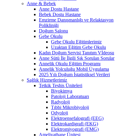
Anne & Bebek
Anne Dostu Hastane
Bebek Dostu Hastane
Emzirme Danışmanlığı ve Relaktasyon
Polikliniği
Doğum Salonu
Gebe Okulu
Gebe Okulu Eğitimlerimiz
Uzaktan Eğitim Gebe Okulu
Kadın Doğum Servisi Tanıtım Vİdeosu
Anne Sütü İle İlgili Sık Sorulan Sorular
Annelik Okulu Eğitim Programı
Annelik Yolculuğu Mobil Uygulama
2025 Yılı Doğum İstatistiksel Verileri
Sağlık Hizmetlerimiz
Tetkik Teşhis Üniteleri
Biyokimya
Patoloji Laboratuarı
Radyoloji
Tıbbi Mikrobiyoloji
Odyoloji
Elektroensefalografi (EEG)
Elektrokardigrafi (EKG)
Elektromiyografi (EMG)
Ameliyathane Ünitesi