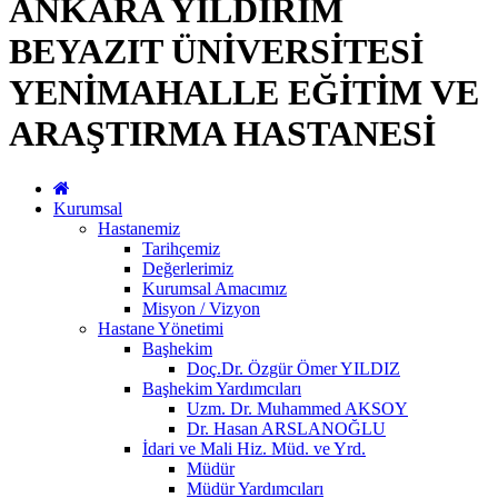
ANKARA YILDIRIM
BEYAZIT ÜNİVERSİTESİ
YENİMAHALLE EĞİTİM VE
ARAŞTIRMA HASTANESİ
Kurumsal
Hastanemiz
Tarihçemiz
Değerlerimiz
Kurumsal Amacımız
Misyon / Vizyon
Hastane Yönetimi
Başhekim
Doç.Dr. Özgür Ömer YILDIZ
Başhekim Yardımcıları
Uzm. Dr. Muhammed AKSOY
Dr. Hasan ARSLANOĞLU
İdari ve Mali Hiz. Müd. ve Yrd.
Müdür
Müdür Yardımcıları