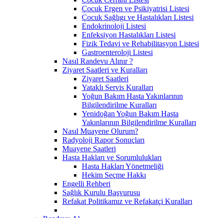
Çocuk Ergen ve Psikiyatrisi Listesi
Çocuk Sağlıgı ve Hastalıkları Listesi
Endokrinoloji Listesi
Enfeksiyon Hastalıkları Listesi
Fizik Tedavi ve Rehabilitasyon Listesi
Gastroenteroloji Listesi
Nasıl Randevu Alınır ?
Ziyaret Saatleri ve Kuralları
Ziyaret Saatleri
Yataklı Servis Kuralları
Yoğun Bakım Hasta Yakınlarının
Bilgilendirilme Kuralları
Yenidoğan Yoğun Bakım Hasta
Yakınlarının Bilgilendirilme Kuralları
Nasıl Muayene Olurum?
Radyoloji Rapor Sonuçları
Muayene Saatleri
Hasta Hakları ve Sorumlulukları
Hasta Hakları Yönetmeliği
Hekim Seçme Hakkı
Engelli Rehberi
Sağlık Kurulu Başvurusu
Refakat Politikamız ve Refakatçi Kuralları