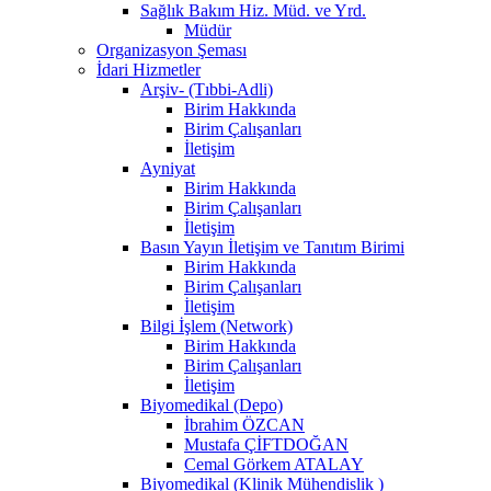
Sağlık Bakım Hiz. Müd. ve Yrd.
Müdür
Organizasyon Şeması
İdari Hizmetler
Arşiv- (Tıbbi-Adli)
Birim Hakkında
Birim Çalışanları
İletişim
Ayniyat
Birim Hakkında
Birim Çalışanları
İletişim
Basın Yayın İletişim ve Tanıtım Birimi
Birim Hakkında
Birim Çalışanları
İletişim
Bilgi İşlem (Network)
Birim Hakkında
Birim Çalışanları
İletişim
Biyomedikal (Depo)
İbrahim ÖZCAN
Mustafa ÇİFTDOĞAN
Cemal Görkem ATALAY
Biyomedikal (Klinik Mühendislik )