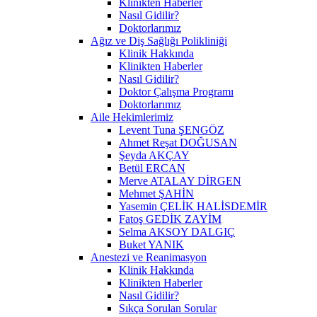
Klinikten Haberler
Nasıl Gidilir?
Doktorlarımız
Ağız ve Diş Sağlığı Polikliniği
Klinik Hakkında
Klinikten Haberler
Nasıl Gidilir?
Doktor Çalışma Programı
Doktorlarımız
Aile Hekimlerimiz
Levent Tuna ŞENGÖZ
Ahmet Reşat DOĞUSAN
Şeyda AKÇAY
Betül ERCAN
Merve ATALAY DİRGEN
Mehmet ŞAHİN
Yasemin ÇELİK HALİSDEMİR
Fatoş GEDİK ZAYİM
Selma AKSOY DALGIÇ
Buket YANIK
Anestezi ve Reanimasyon
Klinik Hakkında
Klinikten Haberler
Nasıl Gidilir?
Sıkça Sorulan Sorular