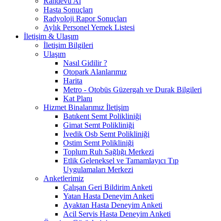
Randevu Al
Hasta Sonuçları
Radyoloji Rapor Sonuçları
Aylık Personel Yemek Listesi
İletişim & Ulaşım
İletişim Bilgileri
Ulaşım
Nasıl Gidilir ?
Otopark Alanlarımız
Harita
Metro - Otobüs Güzergah ve Durak Bilgileri
Kat Planı
Hizmet Binalarımız İletişim
Batıkent Semt Polikliniği
Gimat Semt Polikliniği
İvedik Osb Semt Polikliniği
Ostim Semt Polikliniği
Toplum Ruh Sağlığı Merkezi
Etlik Geleneksel ve Tamamlayıcı Tıp
Uygulamaları Merkezi
Anketlerimiz
Çalışan Geri Bildirim Anketi
Yatan Hasta Deneyim Anketi
Ayaktan Hasta Deneyim Anketi
Acil Servis Hasta Deneyim Anketi