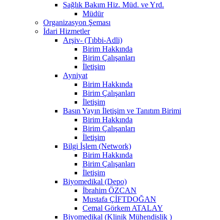
Sağlık Bakım Hiz. Müd. ve Yrd.
Müdür
Organizasyon Şeması
İdari Hizmetler
Arşiv- (Tıbbi-Adli)
Birim Hakkında
Birim Çalışanları
İletişim
Ayniyat
Birim Hakkında
Birim Çalışanları
İletişim
Basın Yayın İletişim ve Tanıtım Birimi
Birim Hakkında
Birim Çalışanları
İletişim
Bilgi İşlem (Network)
Birim Hakkında
Birim Çalışanları
İletişim
Biyomedikal (Depo)
İbrahim ÖZCAN
Mustafa ÇİFTDOĞAN
Cemal Görkem ATALAY
Biyomedikal (Klinik Mühendislik )