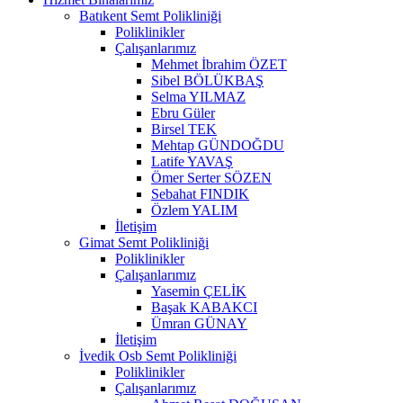
Batıkent Semt Polikliniği
Poliklinikler
Çalışanlarımız
Mehmet İbrahim ÖZET
Sibel BÖLÜKBAŞ
Selma YILMAZ
Ebru Güler
Birsel TEK
Mehtap GÜNDOĞDU
Latife YAVAŞ
Ömer Serter SÖZEN
Sebahat FINDIK
Özlem YALIM
İletişim
Gimat Semt Polikliniği
Poliklinikler
Çalışanlarımız
Yasemin ÇELİK
Başak KABAKCI
Ümran GÜNAY
İletişim
İvedik Osb Semt Polikliniği
Poliklinikler
Çalışanlarımız