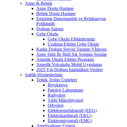
Anne & Bebek
Anne Dostu Hastane
Bebek Dostu Hastane
Emzirme Danışmanlığı ve Relaktasyon
Polikliniği
Doğum Salonu
Gebe Okulu
Gebe Okulu Eğitimlerimiz
Uzaktan Eğitim Gebe Okulu
Kadın Doğum Servisi Tanıtım Vİdeosu
Anne Sütü İle İlgili Sık Sorulan Sorular
Annelik Okulu Eğitim Programı
Annelik Yolculuğu Mobil Uygulama
2025 Yılı Doğum İstatistiksel Verileri
Sağlık Hizmetlerimiz
Tetkik Teşhis Üniteleri
Biyokimya
Patoloji Laboratuarı
Radyoloji
Tıbbi Mikrobiyoloji
Odyoloji
Elektroensefalografi (EEG)
Elektrokardigrafi (EKG)
Elektromiyografi (EMG)
Ameliyathane Ünitesi