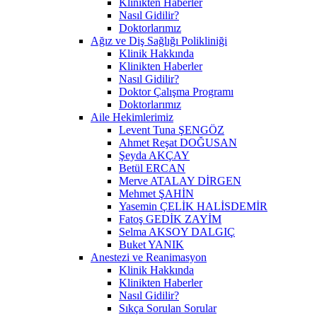
Klinikten Haberler
Nasıl Gidilir?
Doktorlarımız
Ağız ve Diş Sağlığı Polikliniği
Klinik Hakkında
Klinikten Haberler
Nasıl Gidilir?
Doktor Çalışma Programı
Doktorlarımız
Aile Hekimlerimiz
Levent Tuna ŞENGÖZ
Ahmet Reşat DOĞUSAN
Şeyda AKÇAY
Betül ERCAN
Merve ATALAY DİRGEN
Mehmet ŞAHİN
Yasemin ÇELİK HALİSDEMİR
Fatoş GEDİK ZAYİM
Selma AKSOY DALGIÇ
Buket YANIK
Anestezi ve Reanimasyon
Klinik Hakkında
Klinikten Haberler
Nasıl Gidilir?
Sıkça Sorulan Sorular