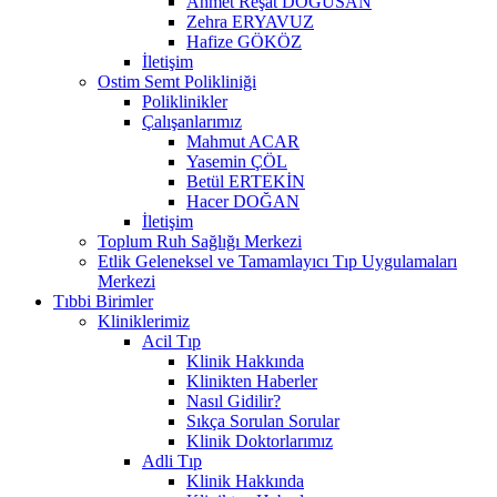
Ahmet Reşat DOĞUSAN
Zehra ERYAVUZ
Hafize GÖKÖZ
İletişim
Ostim Semt Polikliniği
Poliklinikler
Çalışanlarımız
Mahmut ACAR
Yasemin ÇÖL
Betül ERTEKİN
Hacer DOĞAN
İletişim
Toplum Ruh Sağlığı Merkezi
Etlik Geleneksel ve Tamamlayıcı Tıp Uygulamaları
Merkezi
Tıbbi Birimler
Kliniklerimiz
Acil Tıp
Klinik Hakkında
Klinikten Haberler
Nasıl Gidilir?
Sıkça Sorulan Sorular
Klinik Doktorlarımız
Adli Tıp
Klinik Hakkında