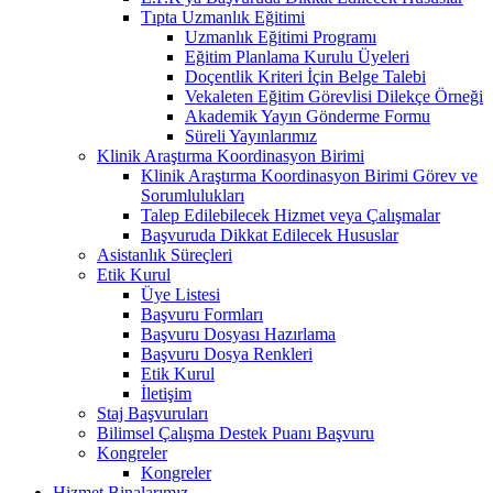
Tıpta Uzmanlık Eğitimi
Uzmanlık Eğitimi Programı
Eğitim Planlama Kurulu Üyeleri
Doçentlik Kriteri İçin Belge Talebi
Vekaleten Eğitim Görevlisi Dilekçe Örneği
Akademik Yayın Gönderme Formu
Süreli Yayınlarımız
Klinik Araştırma Koordinasyon Birimi
Klinik Araştırma Koordinasyon Birimi Görev ve
Sorumlulukları
Talep Edilebilecek Hizmet veya Çalışmalar
Başvuruda Dikkat Edilecek Hususlar
Asistanlık Süreçleri
Etik Kurul
Üye Listesi
Başvuru Formları
Başvuru Dosyası Hazırlama
Başvuru Dosya Renkleri
Etik Kurul
İletişim
Staj Başvuruları
Bilimsel Çalışma Destek Puanı Başvuru
Kongreler
Kongreler
Hizmet Binalarımız