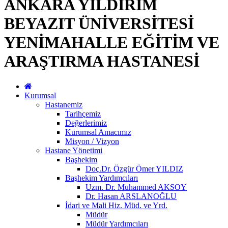
ANKARA YILDIRIM
BEYAZIT ÜNİVERSİTESİ
YENİMAHALLE EĞİTİM VE
ARAŞTIRMA HASTANESİ
Kurumsal
Hastanemiz
Tarihçemiz
Değerlerimiz
Kurumsal Amacımız
Misyon / Vizyon
Hastane Yönetimi
Başhekim
Doç.Dr. Özgür Ömer YILDIZ
Başhekim Yardımcıları
Uzm. Dr. Muhammed AKSOY
Dr. Hasan ARSLANOĞLU
İdari ve Mali Hiz. Müd. ve Yrd.
Müdür
Müdür Yardımcıları