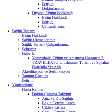
İletişim
Doktorlarımız
Diyabet Eğitim Polikliniği
Birim Hakkında
İletişim
Çalışanlarımız
Sağlık Turizmi
Birim Hakkında
Sağlık Hizmetlerimiz
Sağlık Turizmi Çalışanlarımız
Şehrimiz
Haberler
Yenimahalle Eğitim ve Araştırma Hastanesi 7.
TRAVELEXPO Uluslararası Turizm ve Seyahat
Fuarı'nda Yer Aldı
Akreditasyon ve Sertifikasyon
Tanıtım Broşürü
İletişim
Yönlendirme
Hasta Rehberi
Doktor Çalışma Takvimi
Ağız ve Diş Sağlığı
Beyin Cerrahi Listesi
Cildiye Listesi
Çocuk Cerrahi Listesi