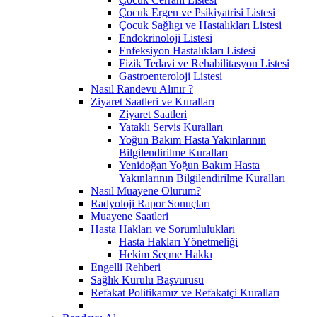
Çocuk Ergen ve Psikiyatrisi Listesi
Çocuk Sağlıgı ve Hastalıkları Listesi
Endokrinoloji Listesi
Enfeksiyon Hastalıkları Listesi
Fizik Tedavi ve Rehabilitasyon Listesi
Gastroenteroloji Listesi
Nasıl Randevu Alınır ?
Ziyaret Saatleri ve Kuralları
Ziyaret Saatleri
Yataklı Servis Kuralları
Yoğun Bakım Hasta Yakınlarının
Bilgilendirilme Kuralları
Yenidoğan Yoğun Bakım Hasta
Yakınlarının Bilgilendirilme Kuralları
Nasıl Muayene Olurum?
Radyoloji Rapor Sonuçları
Muayene Saatleri
Hasta Hakları ve Sorumlulukları
Hasta Hakları Yönetmeliği
Hekim Seçme Hakkı
Engelli Rehberi
Sağlık Kurulu Başvurusu
Refakat Politikamız ve Refakatçi Kuralları