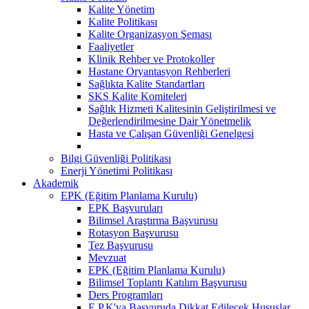
Kalite Yönetim
Kalite Politikası
Kalite Organizasyon Şeması
Faaliyetler
Klinik Rehber ve Protokoller
Hastane Oryantasyon Rehberleri
Sağlıkta Kalite Standartları
SKS Kalite Komiteleri
Sağlık Hizmeti Kalitesinin Geliştirilmesi ve
Değerlendirilmesine Dair Yönetmelik
Hasta ve Çalışan Güvenliği Genelgesi
Bilgi Güvenliği Politikası
Enerji Yönetimi Politikası
Akademik
EPK (Eğitim Planlama Kurulu)
EPK Başvuruları
Bilimsel Araştırma Başvurusu
Rotasyon Başvurusu
Tez Başvurusu
Mevzuat
EPK (Eğitim Planlama Kurulu)
Bilimsel Toplantı Katılım Başvurusu
Ders Programları
E.P.K'ya Başvuruda Dikkat Edilecek Hususlar