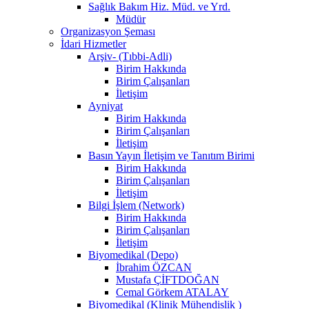
Sağlık Bakım Hiz. Müd. ve Yrd.
Müdür
Organizasyon Şeması
İdari Hizmetler
Arşiv- (Tıbbi-Adli)
Birim Hakkında
Birim Çalışanları
İletişim
Ayniyat
Birim Hakkında
Birim Çalışanları
İletişim
Basın Yayın İletişim ve Tanıtım Birimi
Birim Hakkında
Birim Çalışanları
İletişim
Bilgi İşlem (Network)
Birim Hakkında
Birim Çalışanları
İletişim
Biyomedikal (Depo)
İbrahim ÖZCAN
Mustafa ÇİFTDOĞAN
Cemal Görkem ATALAY
Biyomedikal (Klinik Mühendislik )