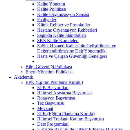
Kalite Yönetim
Kalite Politikası
Kalite Organizasyon Şeması
Faaliyetler
Klinik Rehber ve Protokoller
Hastane Oryantasyon Rehberleri
Sağlıkta Kalite Standartları
SKS Kalite Komiteleri
Sağlık Hizmeti Kalitesinin Geliştirilmesi ve
Değerlendirilmesine Dair Yönetmelik
Hasta ve Çalışan Güvenliği Genelgesi
Bilgi Güvenliği Politikası
Enerji Yönetimi Politikası
Akademik
EPK (Eğitim Planlama Kurulu)
EPK Başvuruları
Bilimsel Araştırma Başvurusu
Rotasyon Başvurusu
Tez Başvurusu
Mevzuat
EPK (Eğitim Planlama Kurulu)
Bilimsel Toplantı Katılım Başvurusu
Ders Programları
E.P.K'ya Başvuruda Dikkat Edilecek Hususlar