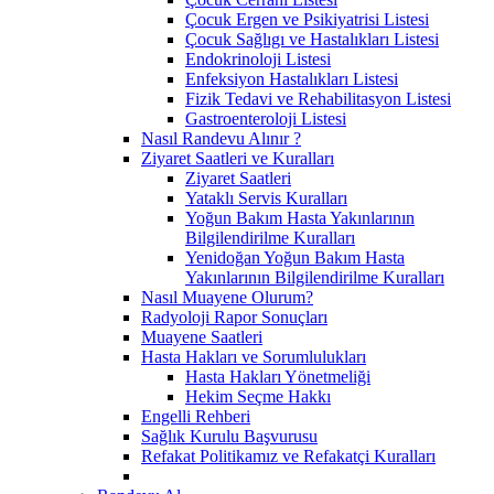
Çocuk Ergen ve Psikiyatrisi Listesi
Çocuk Sağlıgı ve Hastalıkları Listesi
Endokrinoloji Listesi
Enfeksiyon Hastalıkları Listesi
Fizik Tedavi ve Rehabilitasyon Listesi
Gastroenteroloji Listesi
Nasıl Randevu Alınır ?
Ziyaret Saatleri ve Kuralları
Ziyaret Saatleri
Yataklı Servis Kuralları
Yoğun Bakım Hasta Yakınlarının
Bilgilendirilme Kuralları
Yenidoğan Yoğun Bakım Hasta
Yakınlarının Bilgilendirilme Kuralları
Nasıl Muayene Olurum?
Radyoloji Rapor Sonuçları
Muayene Saatleri
Hasta Hakları ve Sorumlulukları
Hasta Hakları Yönetmeliği
Hekim Seçme Hakkı
Engelli Rehberi
Sağlık Kurulu Başvurusu
Refakat Politikamız ve Refakatçi Kuralları