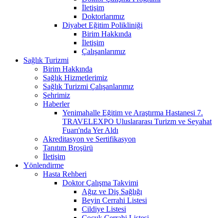
İletişim
Doktorlarımız
Diyabet Eğitim Polikliniği
Birim Hakkında
İletişim
Çalışanlarımız
Sağlık Turizmi
Birim Hakkında
Sağlık Hizmetlerimiz
Sağlık Turizmi Çalışanlarımız
Şehrimiz
Haberler
Yenimahalle Eğitim ve Araştırma Hastanesi 7.
TRAVELEXPO Uluslararası Turizm ve Seyahat
Fuarı'nda Yer Aldı
Akreditasyon ve Sertifikasyon
Tanıtım Broşürü
İletişim
Yönlendirme
Hasta Rehberi
Doktor Çalışma Takvimi
Ağız ve Diş Sağlığı
Beyin Cerrahi Listesi
Cildiye Listesi
Çocuk Cerrahi Listesi