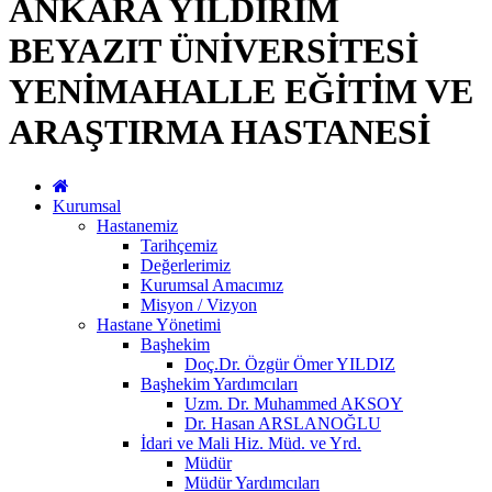
ANKARA YILDIRIM
BEYAZIT ÜNİVERSİTESİ
YENİMAHALLE EĞİTİM VE
ARAŞTIRMA HASTANESİ
Kurumsal
Hastanemiz
Tarihçemiz
Değerlerimiz
Kurumsal Amacımız
Misyon / Vizyon
Hastane Yönetimi
Başhekim
Doç.Dr. Özgür Ömer YILDIZ
Başhekim Yardımcıları
Uzm. Dr. Muhammed AKSOY
Dr. Hasan ARSLANOĞLU
İdari ve Mali Hiz. Müd. ve Yrd.
Müdür
Müdür Yardımcıları