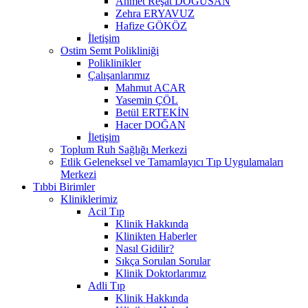
Ahmet Reşat DOĞUSAN
Zehra ERYAVUZ
Hafize GÖKÖZ
İletişim
Ostim Semt Polikliniği
Poliklinikler
Çalışanlarımız
Mahmut ACAR
Yasemin ÇÖL
Betül ERTEKİN
Hacer DOĞAN
İletişim
Toplum Ruh Sağlığı Merkezi
Etlik Geleneksel ve Tamamlayıcı Tıp Uygulamaları
Merkezi
Tıbbi Birimler
Kliniklerimiz
Acil Tıp
Klinik Hakkında
Klinikten Haberler
Nasıl Gidilir?
Sıkça Sorulan Sorular
Klinik Doktorlarımız
Adli Tıp
Klinik Hakkında