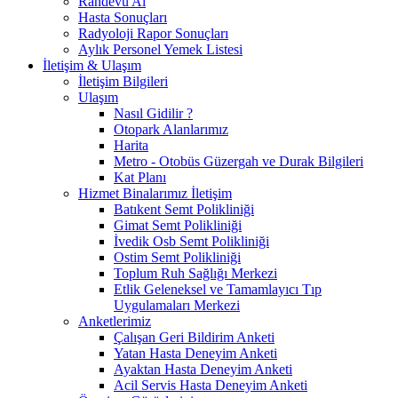
Randevu Al
Hasta Sonuçları
Radyoloji Rapor Sonuçları
Aylık Personel Yemek Listesi
İletişim & Ulaşım
İletişim Bilgileri
Ulaşım
Nasıl Gidilir ?
Otopark Alanlarımız
Harita
Metro - Otobüs Güzergah ve Durak Bilgileri
Kat Planı
Hizmet Binalarımız İletişim
Batıkent Semt Polikliniği
Gimat Semt Polikliniği
İvedik Osb Semt Polikliniği
Ostim Semt Polikliniği
Toplum Ruh Sağlığı Merkezi
Etlik Geleneksel ve Tamamlayıcı Tıp
Uygulamaları Merkezi
Anketlerimiz
Çalışan Geri Bildirim Anketi
Yatan Hasta Deneyim Anketi
Ayaktan Hasta Deneyim Anketi
Acil Servis Hasta Deneyim Anketi