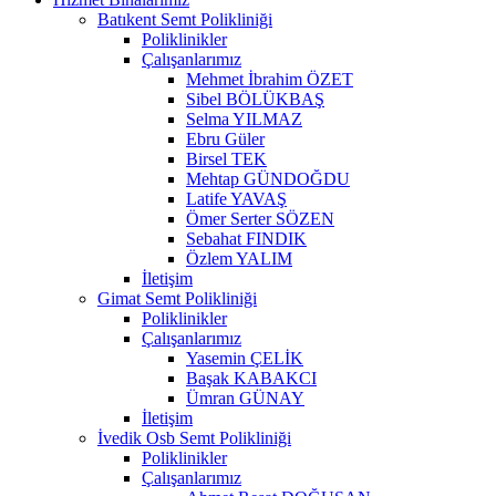
Batıkent Semt Polikliniği
Poliklinikler
Çalışanlarımız
Mehmet İbrahim ÖZET
Sibel BÖLÜKBAŞ
Selma YILMAZ
Ebru Güler
Birsel TEK
Mehtap GÜNDOĞDU
Latife YAVAŞ
Ömer Serter SÖZEN
Sebahat FINDIK
Özlem YALIM
İletişim
Gimat Semt Polikliniği
Poliklinikler
Çalışanlarımız
Yasemin ÇELİK
Başak KABAKCI
Ümran GÜNAY
İletişim
İvedik Osb Semt Polikliniği
Poliklinikler
Çalışanlarımız