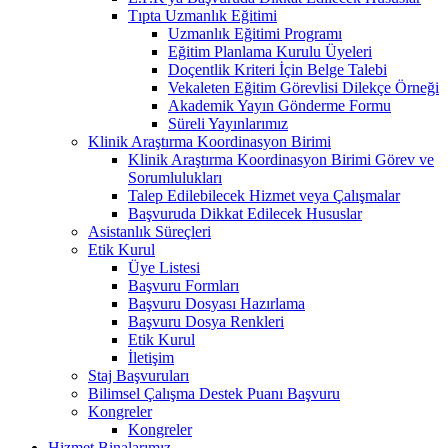
Tıpta Uzmanlık Eğitimi
Uzmanlık Eğitimi Programı
Eğitim Planlama Kurulu Üyeleri
Doçentlik Kriteri İçin Belge Talebi
Vekaleten Eğitim Görevlisi Dilekçe Örneği
Akademik Yayın Gönderme Formu
Süreli Yayınlarımız
Klinik Araştırma Koordinasyon Birimi
Klinik Araştırma Koordinasyon Birimi Görev ve
Sorumlulukları
Talep Edilebilecek Hizmet veya Çalışmalar
Başvuruda Dikkat Edilecek Hususlar
Asistanlık Süreçleri
Etik Kurul
Üye Listesi
Başvuru Formları
Başvuru Dosyası Hazırlama
Başvuru Dosya Renkleri
Etik Kurul
İletişim
Staj Başvuruları
Bilimsel Çalışma Destek Puanı Başvuru
Kongreler
Kongreler
Hizmet Binalarımız