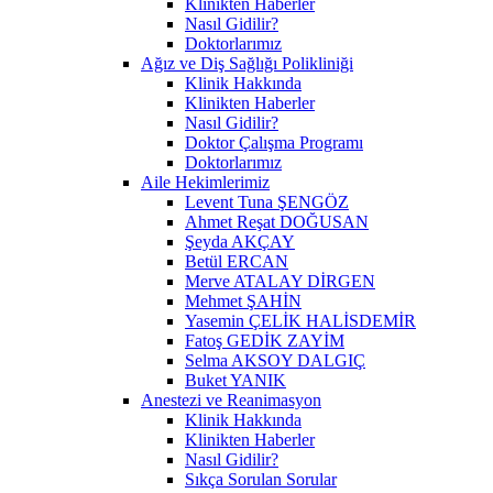
Klinikten Haberler
Nasıl Gidilir?
Doktorlarımız
Ağız ve Diş Sağlığı Polikliniği
Klinik Hakkında
Klinikten Haberler
Nasıl Gidilir?
Doktor Çalışma Programı
Doktorlarımız
Aile Hekimlerimiz
Levent Tuna ŞENGÖZ
Ahmet Reşat DOĞUSAN
Şeyda AKÇAY
Betül ERCAN
Merve ATALAY DİRGEN
Mehmet ŞAHİN
Yasemin ÇELİK HALİSDEMİR
Fatoş GEDİK ZAYİM
Selma AKSOY DALGIÇ
Buket YANIK
Anestezi ve Reanimasyon
Klinik Hakkında
Klinikten Haberler
Nasıl Gidilir?
Sıkça Sorulan Sorular