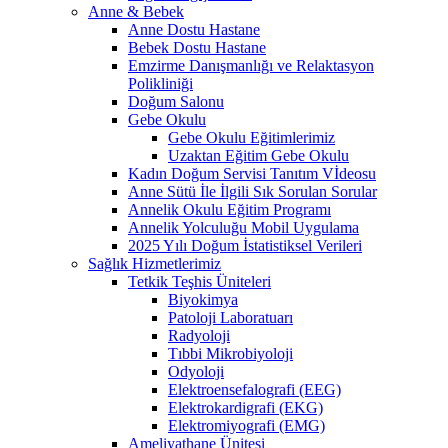
Anne & Bebek
Anne Dostu Hastane
Bebek Dostu Hastane
Emzirme Danışmanlığı ve Relaktasyon
Polikliniği
Doğum Salonu
Gebe Okulu
Gebe Okulu Eğitimlerimiz
Uzaktan Eğitim Gebe Okulu
Kadın Doğum Servisi Tanıtım Vİdeosu
Anne Sütü İle İlgili Sık Sorulan Sorular
Annelik Okulu Eğitim Programı
Annelik Yolculuğu Mobil Uygulama
2025 Yılı Doğum İstatistiksel Verileri
Sağlık Hizmetlerimiz
Tetkik Teşhis Üniteleri
Biyokimya
Patoloji Laboratuarı
Radyoloji
Tıbbi Mikrobiyoloji
Odyoloji
Elektroensefalografi (EEG)
Elektrokardigrafi (EKG)
Elektromiyografi (EMG)
Ameliyathane Ünitesi