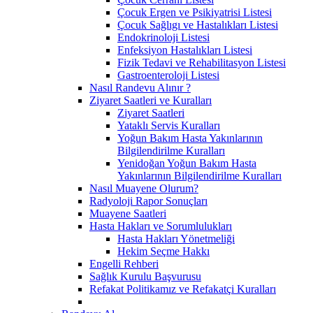
Çocuk Ergen ve Psikiyatrisi Listesi
Çocuk Sağlıgı ve Hastalıkları Listesi
Endokrinoloji Listesi
Enfeksiyon Hastalıkları Listesi
Fizik Tedavi ve Rehabilitasyon Listesi
Gastroenteroloji Listesi
Nasıl Randevu Alınır ?
Ziyaret Saatleri ve Kuralları
Ziyaret Saatleri
Yataklı Servis Kuralları
Yoğun Bakım Hasta Yakınlarının
Bilgilendirilme Kuralları
Yenidoğan Yoğun Bakım Hasta
Yakınlarının Bilgilendirilme Kuralları
Nasıl Muayene Olurum?
Radyoloji Rapor Sonuçları
Muayene Saatleri
Hasta Hakları ve Sorumlulukları
Hasta Hakları Yönetmeliği
Hekim Seçme Hakkı
Engelli Rehberi
Sağlık Kurulu Başvurusu
Refakat Politikamız ve Refakatçi Kuralları