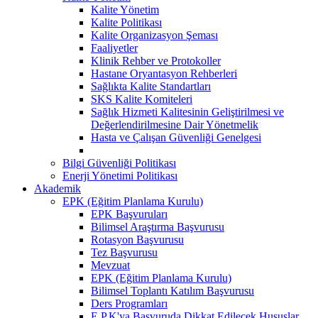
Kalite Yönetim
Kalite Politikası
Kalite Organizasyon Şeması
Faaliyetler
Klinik Rehber ve Protokoller
Hastane Oryantasyon Rehberleri
Sağlıkta Kalite Standartları
SKS Kalite Komiteleri
Sağlık Hizmeti Kalitesinin Geliştirilmesi ve
Değerlendirilmesine Dair Yönetmelik
Hasta ve Çalışan Güvenliği Genelgesi
Bilgi Güvenliği Politikası
Enerji Yönetimi Politikası
Akademik
EPK (Eğitim Planlama Kurulu)
EPK Başvuruları
Bilimsel Araştırma Başvurusu
Rotasyon Başvurusu
Tez Başvurusu
Mevzuat
EPK (Eğitim Planlama Kurulu)
Bilimsel Toplantı Katılım Başvurusu
Ders Programları
E.P.K'ya Başvuruda Dikkat Edilecek Hususlar