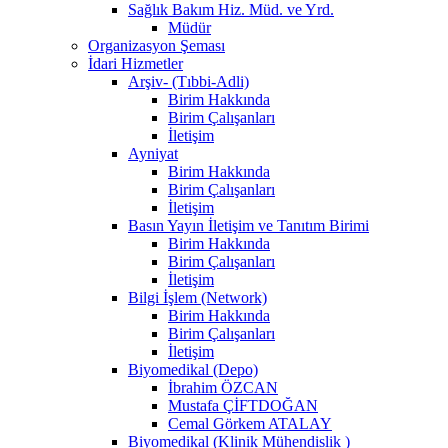
Sağlık Bakım Hiz. Müd. ve Yrd.
Müdür
Organizasyon Şeması
İdari Hizmetler
Arşiv- (Tıbbi-Adli)
Birim Hakkında
Birim Çalışanları
İletişim
Ayniyat
Birim Hakkında
Birim Çalışanları
İletişim
Basın Yayın İletişim ve Tanıtım Birimi
Birim Hakkında
Birim Çalışanları
İletişim
Bilgi İşlem (Network)
Birim Hakkında
Birim Çalışanları
İletişim
Biyomedikal (Depo)
İbrahim ÖZCAN
Mustafa ÇİFTDOĞAN
Cemal Görkem ATALAY
Biyomedikal (Klinik Mühendislik )