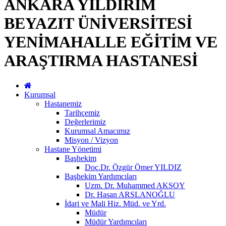
ANKARA YILDIRIM
BEYAZIT ÜNİVERSİTESİ
YENİMAHALLE EĞİTİM VE
ARAŞTIRMA HASTANESİ
Kurumsal
Hastanemiz
Tarihçemiz
Değerlerimiz
Kurumsal Amacımız
Misyon / Vizyon
Hastane Yönetimi
Başhekim
Doç.Dr. Özgür Ömer YILDIZ
Başhekim Yardımcıları
Uzm. Dr. Muhammed AKSOY
Dr. Hasan ARSLANOĞLU
İdari ve Mali Hiz. Müd. ve Yrd.
Müdür
Müdür Yardımcıları