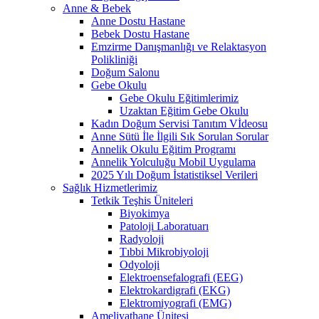
Anne & Bebek
Anne Dostu Hastane
Bebek Dostu Hastane
Emzirme Danışmanlığı ve Relaktasyon
Polikliniği
Doğum Salonu
Gebe Okulu
Gebe Okulu Eğitimlerimiz
Uzaktan Eğitim Gebe Okulu
Kadın Doğum Servisi Tanıtım Vİdeosu
Anne Sütü İle İlgili Sık Sorulan Sorular
Annelik Okulu Eğitim Programı
Annelik Yolculuğu Mobil Uygulama
2025 Yılı Doğum İstatistiksel Verileri
Sağlık Hizmetlerimiz
Tetkik Teşhis Üniteleri
Biyokimya
Patoloji Laboratuarı
Radyoloji
Tıbbi Mikrobiyoloji
Odyoloji
Elektroensefalografi (EEG)
Elektrokardigrafi (EKG)
Elektromiyografi (EMG)
Ameliyathane Ünitesi