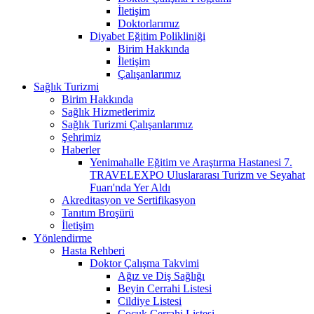
İletişim
Doktorlarımız
Diyabet Eğitim Polikliniği
Birim Hakkında
İletişim
Çalışanlarımız
Sağlık Turizmi
Birim Hakkında
Sağlık Hizmetlerimiz
Sağlık Turizmi Çalışanlarımız
Şehrimiz
Haberler
Yenimahalle Eğitim ve Araştırma Hastanesi 7.
TRAVELEXPO Uluslararası Turizm ve Seyahat
Fuarı'nda Yer Aldı
Akreditasyon ve Sertifikasyon
Tanıtım Broşürü
İletişim
Yönlendirme
Hasta Rehberi
Doktor Çalışma Takvimi
Ağız ve Diş Sağlığı
Beyin Cerrahi Listesi
Cildiye Listesi
Çocuk Cerrahi Listesi