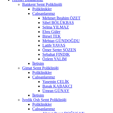
Batıkent Semt Polikliniği
Poliklinikler
Çalışanlarımız
Mehmet İbrahim ÖZET
Sibel BÖLÜKBAŞ
Selma YILMAZ
Ebru Güler
Birsel TEK
Mehtap GÜNDOĞDU
Latife YAVAŞ
Ömer Serter SÖZEN
Sebahat FINDIK
Özlem YALIM
İletişim
Gimat Semt Polikliniği
Poliklinikler
Çalışanlarımız
Yasemin ÇELİK
Başak KABAKCI
Ümran GÜNAY
İletişim
İvedik Osb Semt Polikliniği
Poliklinikler
Çalışanlarımız