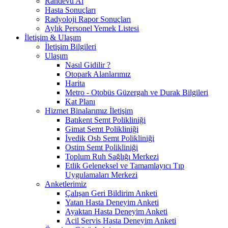
Randevu Al
Hasta Sonuçları
Radyoloji Rapor Sonuçları
Aylık Personel Yemek Listesi
İletişim & Ulaşım
İletişim Bilgileri
Ulaşım
Nasıl Gidilir ?
Otopark Alanlarımız
Harita
Metro - Otobüs Güzergah ve Durak Bilgileri
Kat Planı
Hizmet Binalarımız İletişim
Batıkent Semt Polikliniği
Gimat Semt Polikliniği
İvedik Osb Semt Polikliniği
Ostim Semt Polikliniği
Toplum Ruh Sağlığı Merkezi
Etlik Geleneksel ve Tamamlayıcı Tıp
Uygulamaları Merkezi
Anketlerimiz
Çalışan Geri Bildirim Anketi
Yatan Hasta Deneyim Anketi
Ayaktan Hasta Deneyim Anketi
Acil Servis Hasta Deneyim Anketi