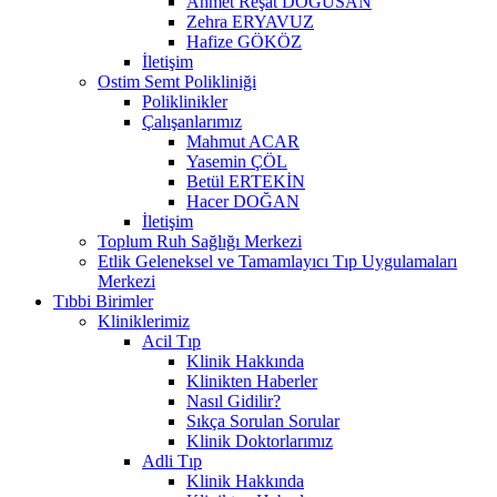
Ahmet Reşat DOĞUSAN
Zehra ERYAVUZ
Hafize GÖKÖZ
İletişim
Ostim Semt Polikliniği
Poliklinikler
Çalışanlarımız
Mahmut ACAR
Yasemin ÇÖL
Betül ERTEKİN
Hacer DOĞAN
İletişim
Toplum Ruh Sağlığı Merkezi
Etlik Geleneksel ve Tamamlayıcı Tıp Uygulamaları
Merkezi
Tıbbi Birimler
Kliniklerimiz
Acil Tıp
Klinik Hakkında
Klinikten Haberler
Nasıl Gidilir?
Sıkça Sorulan Sorular
Klinik Doktorlarımız
Adli Tıp
Klinik Hakkında