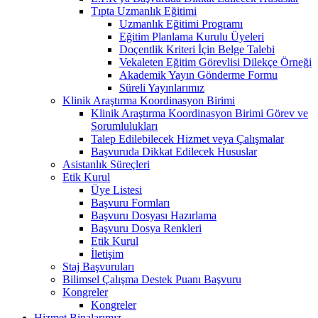
Tıpta Uzmanlık Eğitimi
Uzmanlık Eğitimi Programı
Eğitim Planlama Kurulu Üyeleri
Doçentlik Kriteri İçin Belge Talebi
Vekaleten Eğitim Görevlisi Dilekçe Örneği
Akademik Yayın Gönderme Formu
Süreli Yayınlarımız
Klinik Araştırma Koordinasyon Birimi
Klinik Araştırma Koordinasyon Birimi Görev ve
Sorumlulukları
Talep Edilebilecek Hizmet veya Çalışmalar
Başvuruda Dikkat Edilecek Hususlar
Asistanlık Süreçleri
Etik Kurul
Üye Listesi
Başvuru Formları
Başvuru Dosyası Hazırlama
Başvuru Dosya Renkleri
Etik Kurul
İletişim
Staj Başvuruları
Bilimsel Çalışma Destek Puanı Başvuru
Kongreler
Kongreler
Hizmet Binalarımız