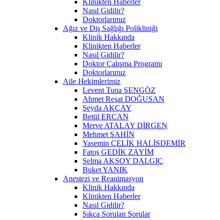
Klinikten Haberler
Nasıl Gidilir?
Doktorlarımız
Ağız ve Diş Sağlığı Polikliniği
Klinik Hakkında
Klinikten Haberler
Nasıl Gidilir?
Doktor Çalışma Programı
Doktorlarımız
Aile Hekimlerimiz
Levent Tuna ŞENGÖZ
Ahmet Reşat DOĞUSAN
Şeyda AKÇAY
Betül ERCAN
Merve ATALAY DİRGEN
Mehmet ŞAHİN
Yasemin ÇELİK HALİSDEMİR
Fatoş GEDİK ZAYİM
Selma AKSOY DALGIÇ
Buket YANIK
Anestezi ve Reanimasyon
Klinik Hakkında
Klinikten Haberler
Nasıl Gidilir?
Sıkça Sorulan Sorular