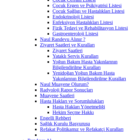
Çocuk Ergen ve Psikiyatrisi Listesi
Çocuk Sağlıgı ve Hastalıkları Listesi
Endokrinoloji Listesi
Enfeksiyon Hastalıkları Listesi
Fizik Tedavi ve Rehabilitasyon Listesi
Gastroenteroloji Listesi
Nasıl Randevu Alınır ?
Ziyaret Saatleri ve Kuralları
Ziyaret Saatleri
Yataklı Servis Kuralları
Yoğun Bakım Hasta Yakınlarının
Bilgilendirilme Kuralları
Yenidoğan Yoğun Bakım Hasta
Yakınlarının Bilgilendirilme Kuralları
Nasıl Muayene Olurum?
Radyoloji Rapor Sonuçları
Muayene Saatleri
Hasta Hakları ve Sorumlulukları
Hasta Hakları Yönetmeliği
Hekim Seçme Hakkı
Engelli Rehberi
Sağlık Kurulu Başvurusu
Refakat Politikamız ve Refakatçi Kuralları