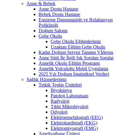
Anne & Bebek
Anne Dostu Hastane
Bebek Dostu Hastane
Emzirme Danışmanlığı ve Relaktasyon
Polikliniği
Doğum Salonu
Gebe Okulu
Gebe Okulu Eğitimlerimiz
Uzaktan Eğitim Gebe Okulu
Kadın Doğum Servisi Tanıtım Vİdeosu
Anne Sütü İle İlgili Sık Sorulan Sorular
Annelik Okulu Eğitim Programı
Annelik Yolculuğu Mobil Uygulama
2025 Yılı Doğum İstatistiksel Verileri
Sağlık Hizmetlerimiz
Tetkik Teşhis Üniteleri
Biyokimya
Patoloji Laboratuarı
Radyoloji
Tıbbi Mikrobiyoloji
Odyoloji
Elektroensefalografi (EEG)
Elektrokardigrafi (EKG)
Elektromiyografi (EMG)
Ameliyathane Ünitesi