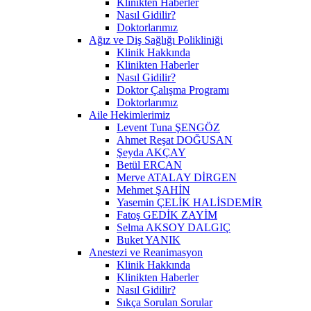
Klinikten Haberler
Nasıl Gidilir?
Doktorlarımız
Ağız ve Diş Sağlığı Polikliniği
Klinik Hakkında
Klinikten Haberler
Nasıl Gidilir?
Doktor Çalışma Programı
Doktorlarımız
Aile Hekimlerimiz
Levent Tuna ŞENGÖZ
Ahmet Reşat DOĞUSAN
Şeyda AKÇAY
Betül ERCAN
Merve ATALAY DİRGEN
Mehmet ŞAHİN
Yasemin ÇELİK HALİSDEMİR
Fatoş GEDİK ZAYİM
Selma AKSOY DALGIÇ
Buket YANIK
Anestezi ve Reanimasyon
Klinik Hakkında
Klinikten Haberler
Nasıl Gidilir?
Sıkça Sorulan Sorular