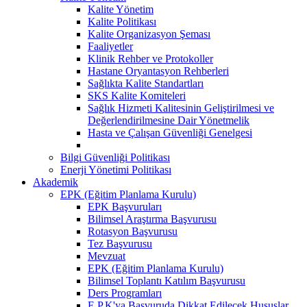
Kalite Yönetim
Kalite Politikası
Kalite Organizasyon Şeması
Faaliyetler
Klinik Rehber ve Protokoller
Hastane Oryantasyon Rehberleri
Sağlıkta Kalite Standartları
SKS Kalite Komiteleri
Sağlık Hizmeti Kalitesinin Geliştirilmesi ve
Değerlendirilmesine Dair Yönetmelik
Hasta ve Çalışan Güvenliği Genelgesi
Bilgi Güvenliği Politikası
Enerji Yönetimi Politikası
Akademik
EPK (Eğitim Planlama Kurulu)
EPK Başvuruları
Bilimsel Araştırma Başvurusu
Rotasyon Başvurusu
Tez Başvurusu
Mevzuat
EPK (Eğitim Planlama Kurulu)
Bilimsel Toplantı Katılım Başvurusu
Ders Programları
E.P.K'ya Başvuruda Dikkat Edilecek Hususlar