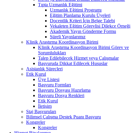
Tıpta Uzmanlık Eğitimi
Uzmanlık Eğitimi Programı
Eğitim Planlama Kurulu Üyeleri
Doçentlik Kriteri İçin Belge Talebi
Vekaleten Eğitim Görevlisi Dilekçe Örneği
Akademik Yayın Gönderme Formu
Süreli Yayınlarımız
Klinik Araştırma Koordinasyon Birimi
Klinik Araştırma Koordinasyon Birimi Görev ve
Sorumlulukları
Talep Edilebilecek Hizmet veya Çalışmalar
Başvuruda Dikkat Edilecek Hususlar
Asistanlık Süreçleri
Etik Kurul
Üye Listesi
Başvuru Formları
Başvuru Dosyası Hazırlama
Başvuru Dosya Renkleri
Etik Kurul
İletişim
Staj Başvuruları
Bilimsel Çalışma Destek Puanı Başvuru
Kongreler
Kongreler
Hizmet Binalarımız