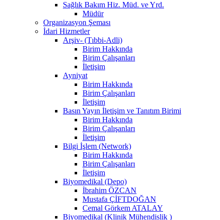
Sağlık Bakım Hiz. Müd. ve Yrd.
Müdür
Organizasyon Şeması
İdari Hizmetler
Arşiv- (Tıbbi-Adli)
Birim Hakkında
Birim Çalışanları
İletişim
Ayniyat
Birim Hakkında
Birim Çalışanları
İletişim
Basın Yayın İletişim ve Tanıtım Birimi
Birim Hakkında
Birim Çalışanları
İletişim
Bilgi İşlem (Network)
Birim Hakkında
Birim Çalışanları
İletişim
Biyomedikal (Depo)
İbrahim ÖZCAN
Mustafa ÇİFTDOĞAN
Cemal Görkem ATALAY
Biyomedikal (Klinik Mühendislik )