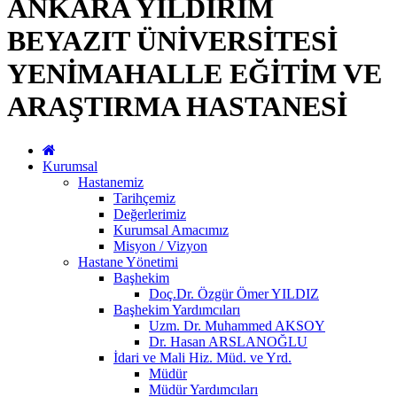
ANKARA YILDIRIM
BEYAZIT ÜNİVERSİTESİ
YENİMAHALLE EĞİTİM VE
ARAŞTIRMA HASTANESİ
Kurumsal
Hastanemiz
Tarihçemiz
Değerlerimiz
Kurumsal Amacımız
Misyon / Vizyon
Hastane Yönetimi
Başhekim
Doç.Dr. Özgür Ömer YILDIZ
Başhekim Yardımcıları
Uzm. Dr. Muhammed AKSOY
Dr. Hasan ARSLANOĞLU
İdari ve Mali Hiz. Müd. ve Yrd.
Müdür
Müdür Yardımcıları