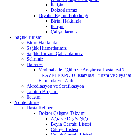
İletişim
Doktorlarımız
Diyabet Eğitim Polikliniği
Birim Hakkında
İletişim
Çalışanlarımız
Sağlık Turizmi
Birim Hakkında
Sağlık Hizmetlerimiz
Sağlık Turizmi Çalışanlarımız
Şehrimiz
Haberler
Yenimahalle Eğitim ve Araştırma Hastanesi 7.
TRAVELEXPO Uluslararası Turizm ve Seyahat
Fuarı'nda Yer Aldı
Akreditasyon ve Sertifikasyon
Tanıtım Broşürü
İletişim
Yönlendirme
Hasta Rehberi
Doktor Çalışma Takvimi
Ağız ve Diş Sağlığı
Beyin Cerrahi Listesi
Cildiye Listesi
Çocuk Cerrahi Listesi