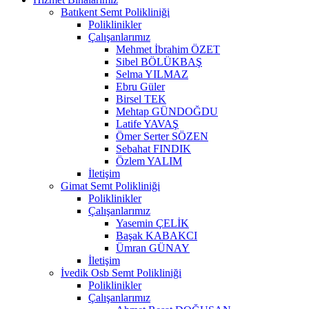
Batıkent Semt Polikliniği
Poliklinikler
Çalışanlarımız
Mehmet İbrahim ÖZET
Sibel BÖLÜKBAŞ
Selma YILMAZ
Ebru Güler
Birsel TEK
Mehtap GÜNDOĞDU
Latife YAVAŞ
Ömer Serter SÖZEN
Sebahat FINDIK
Özlem YALIM
İletişim
Gimat Semt Polikliniği
Poliklinikler
Çalışanlarımız
Yasemin ÇELİK
Başak KABAKCI
Ümran GÜNAY
İletişim
İvedik Osb Semt Polikliniği
Poliklinikler
Çalışanlarımız