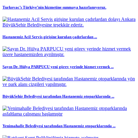
Turkovac’ı Türkiye’nin hizmetine sunmaya hazırlanıyoruz.
Hastanemiz Acil Servis girişine kurulan çadırlardan ...
Sayın Dr. Hülya PARPUCU yeni görev yerinde hizmet vermek ...
BüyükŞehir Belediyesi tarafından Hastanemiz otoparklarında ...
Yenimahalle Belediyesi tarafından Hastanemiz otoparklarında ...