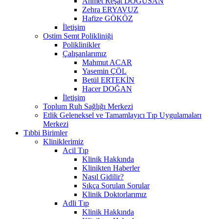
Ahmet Reşat DOĞUSAN
Zehra ERYAVUZ
Hafize GÖKÖZ
İletişim
Ostim Semt Polikliniği
Poliklinikler
Çalışanlarımız
Mahmut ACAR
Yasemin ÇÖL
Betül ERTEKİN
Hacer DOĞAN
İletişim
Toplum Ruh Sağlığı Merkezi
Etlik Geleneksel ve Tamamlayıcı Tıp Uygulamaları
Merkezi
Tıbbi Birimler
Kliniklerimiz
Acil Tıp
Klinik Hakkında
Klinikten Haberler
Nasıl Gidilir?
Sıkça Sorulan Sorular
Klinik Doktorlarımız
Adli Tıp
Klinik Hakkında