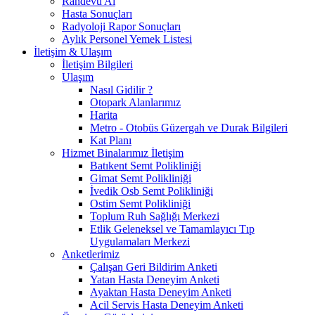
Randevu Al
Hasta Sonuçları
Radyoloji Rapor Sonuçları
Aylık Personel Yemek Listesi
İletişim & Ulaşım
İletişim Bilgileri
Ulaşım
Nasıl Gidilir ?
Otopark Alanlarımız
Harita
Metro - Otobüs Güzergah ve Durak Bilgileri
Kat Planı
Hizmet Binalarımız İletişim
Batıkent Semt Polikliniği
Gimat Semt Polikliniği
İvedik Osb Semt Polikliniği
Ostim Semt Polikliniği
Toplum Ruh Sağlığı Merkezi
Etlik Geleneksel ve Tamamlayıcı Tıp
Uygulamaları Merkezi
Anketlerimiz
Çalışan Geri Bildirim Anketi
Yatan Hasta Deneyim Anketi
Ayaktan Hasta Deneyim Anketi
Acil Servis Hasta Deneyim Anketi