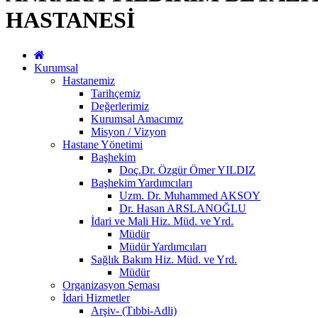
HASTANESİ
Kurumsal
Hastanemiz
Tarihçemiz
Değerlerimiz
Kurumsal Amacımız
Misyon / Vizyon
Hastane Yönetimi
Başhekim
Doç.Dr. Özgür Ömer YILDIZ
Başhekim Yardımcıları
Uzm. Dr. Muhammed AKSOY
Dr. Hasan ARSLANOĞLU
İdari ve Mali Hiz. Müd. ve Yrd.
Müdür
Müdür Yardımcıları
Sağlık Bakım Hiz. Müd. ve Yrd.
Müdür
Organizasyon Şeması
İdari Hizmetler
Arşiv- (Tıbbi-Adli)