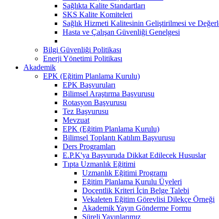
Sağlıkta Kalite Standartları
SKS Kalite Komiteleri
Sağlık Hizmeti Kalitesinin Geliştirilmesi ve Değer
Hasta ve Çalışan Güvenliği Genelgesi
Bilgi Güvenliği Politikası
Enerji Yönetimi Politikası
Akademik
EPK (Eğitim Planlama Kurulu)
EPK Başvuruları
Bilimsel Araştırma Başvurusu
Rotasyon Başvurusu
Tez Başvurusu
Mevzuat
EPK (Eğitim Planlama Kurulu)
Bilimsel Toplantı Katılım Başvurusu
Ders Programları
E.P.K'ya Başvuruda Dikkat Edilecek Hususlar
Tıpta Uzmanlık Eğitimi
Uzmanlık Eğitimi Programı
Eğitim Planlama Kurulu Üyeleri
Doçentlik Kriteri İçin Belge Talebi
Vekaleten Eğitim Görevlisi Dilekçe Örneği
Akademik Yayın Gönderme Formu
Süreli Yayınlarımız