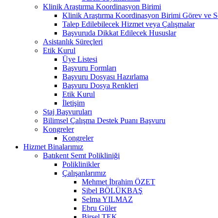
Klinik Araştırma Koordinasyon Birimi
Klinik Araştırma Koordinasyon Birimi Görev ve S
Talep Edilebilecek Hizmet veya Çalışmalar
Başvuruda Dikkat Edilecek Hususlar
Asistanlık Süreçleri
Etik Kurul
Üye Listesi
Başvuru Formları
Başvuru Dosyası Hazırlama
Başvuru Dosya Renkleri
Etik Kurul
İletişim
Staj Başvuruları
Bilimsel Çalışma Destek Puanı Başvuru
Kongreler
Kongreler
Hizmet Binalarımız
Batıkent Semt Polikliniği
Poliklinikler
Çalışanlarımız
Mehmet İbrahim ÖZET
Sibel BÖLÜKBAŞ
Selma YILMAZ
Ebru Güler
Birsel TEK