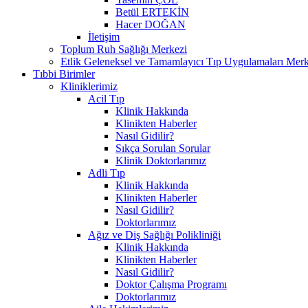
Betül ERTEKİN
Hacer DOĞAN
İletişim
Toplum Ruh Sağlığı Merkezi
Etlik Geleneksel ve Tamamlayıcı Tıp Uygulamaları Merk
Tıbbi Birimler
Kliniklerimiz
Acil Tıp
Klinik Hakkında
Klinikten Haberler
Nasıl Gidilir?
Sıkça Sorulan Sorular
Klinik Doktorlarımız
Adli Tıp
Klinik Hakkında
Klinikten Haberler
Nasıl Gidilir?
Doktorlarımız
Ağız ve Diş Sağlığı Polikliniği
Klinik Hakkında
Klinikten Haberler
Nasıl Gidilir?
Doktor Çalışma Programı
Doktorlarımız