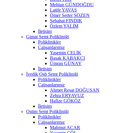
Mehtap GÜNDOĞDU
Latife YAVAŞ
Ömer Serter SÖZEN
Sebahat FINDIK
Özlem YALIM
İletişim
Gimat Semt Polikliniği
Poliklinikler
Çalışanlarımız
Yasemin ÇELİK
Başak KABAKCI
Ümran GÜNAY
İletişim
İvedik Osb Semt Polikliniği
Poliklinikler
Çalışanlarımız
Ahmet Reşat DOĞUSAN
Zehra ERYAVUZ
Hafize GÖKÖZ
İletişim
Ostim Semt Polikliniği
Poliklinikler
Çalışanlarımız
Mahmut ACAR
Yasemin ÇÖL