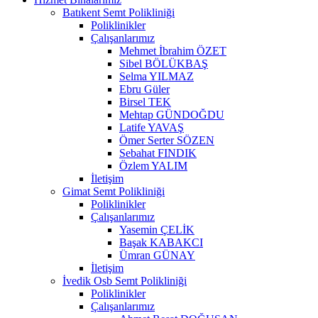
Batıkent Semt Polikliniği
Poliklinikler
Çalışanlarımız
Mehmet İbrahim ÖZET
Sibel BÖLÜKBAŞ
Selma YILMAZ
Ebru Güler
Birsel TEK
Mehtap GÜNDOĞDU
Latife YAVAŞ
Ömer Serter SÖZEN
Sebahat FINDIK
Özlem YALIM
İletişim
Gimat Semt Polikliniği
Poliklinikler
Çalışanlarımız
Yasemin ÇELİK
Başak KABAKCI
Ümran GÜNAY
İletişim
İvedik Osb Semt Polikliniği
Poliklinikler
Çalışanlarımız