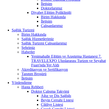
İletişim
Doktorlarımız
Diyabet Eğitim Polikliniği
Birim Hakkında
İletişim
Çalışanlarımız
Sağlık Turizmi
Birim Hakkında
Sağlık Hizmetlerimiz
Sağlık Turizmi Çalışanlarımız
Şehrimiz
Haberler
Yenimahalle Eğitim ve Araştırma Hastanesi 7.
TRAVELEXPO Uluslararası Turizm ve Seyahat
Fuarı'nda Yer Aldı
Akreditasyon ve Sertifikasyon
Tanıtım Broşürü
İletişim
Yönlendirme
Hasta Rehberi
Doktor Çalışma Takvimi
Ağız ve Diş Sağlığı
Beyin Cerrahi Listesi
Cildiye Listesi
Çocuk Cerrahi Listesi