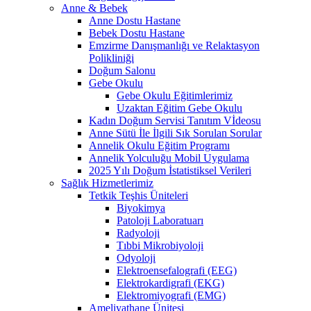
Anne & Bebek
Anne Dostu Hastane
Bebek Dostu Hastane
Emzirme Danışmanlığı ve Relaktasyon
Polikliniği
Doğum Salonu
Gebe Okulu
Gebe Okulu Eğitimlerimiz
Uzaktan Eğitim Gebe Okulu
Kadın Doğum Servisi Tanıtım Vİdeosu
Anne Sütü İle İlgili Sık Sorulan Sorular
Annelik Okulu Eğitim Programı
Annelik Yolculuğu Mobil Uygulama
2025 Yılı Doğum İstatistiksel Verileri
Sağlık Hizmetlerimiz
Tetkik Teşhis Üniteleri
Biyokimya
Patoloji Laboratuarı
Radyoloji
Tıbbi Mikrobiyoloji
Odyoloji
Elektroensefalografi (EEG)
Elektrokardigrafi (EKG)
Elektromiyografi (EMG)
Ameliyathane Ünitesi