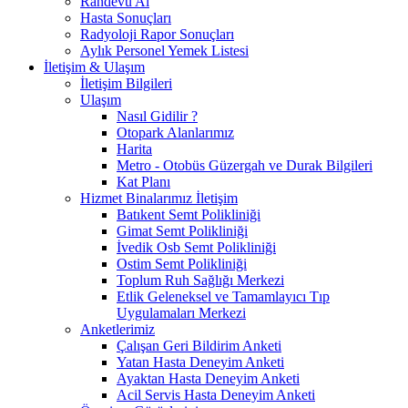
Randevu Al
Hasta Sonuçları
Radyoloji Rapor Sonuçları
Aylık Personel Yemek Listesi
İletişim & Ulaşım
İletişim Bilgileri
Ulaşım
Nasıl Gidilir ?
Otopark Alanlarımız
Harita
Metro - Otobüs Güzergah ve Durak Bilgileri
Kat Planı
Hizmet Binalarımız İletişim
Batıkent Semt Polikliniği
Gimat Semt Polikliniği
İvedik Osb Semt Polikliniği
Ostim Semt Polikliniği
Toplum Ruh Sağlığı Merkezi
Etlik Geleneksel ve Tamamlayıcı Tıp
Uygulamaları Merkezi
Anketlerimiz
Çalışan Geri Bildirim Anketi
Yatan Hasta Deneyim Anketi
Ayaktan Hasta Deneyim Anketi
Acil Servis Hasta Deneyim Anketi