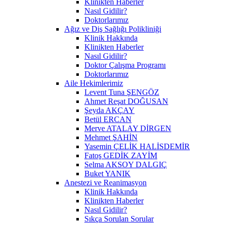
Klinikten Haberler
Nasıl Gidilir?
Doktorlarımız
Ağız ve Diş Sağlığı Polikliniği
Klinik Hakkında
Klinikten Haberler
Nasıl Gidilir?
Doktor Çalışma Programı
Doktorlarımız
Aile Hekimlerimiz
Levent Tuna ŞENGÖZ
Ahmet Reşat DOĞUSAN
Şeyda AKÇAY
Betül ERCAN
Merve ATALAY DİRGEN
Mehmet ŞAHİN
Yasemin ÇELİK HALİSDEMİR
Fatoş GEDİK ZAYİM
Selma AKSOY DALGIÇ
Buket YANIK
Anestezi ve Reanimasyon
Klinik Hakkında
Klinikten Haberler
Nasıl Gidilir?
Sıkça Sorulan Sorular