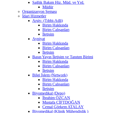
Sağlık Bakım Hiz. Müd. ve Yrd.
Müdür
Organizasyon Şeması
İdari Hizmetler
Arşiv- (Tıbbi-Adli)
Birim Hakkında
Birim Çalışanları
İletişim
Ayniyat
Birim Hakkında
Birim Çalışanları
İletişim
Basın Yayın İletişim ve Tanıtım Birimi
Birim Hakkında
Birim Çalışanları
İletişim
Bilgi İşlem (Network)
Birim Hakkında
Birim Çalışanları
İletişim
Biyomedikal (Depo)
İbrahim ÖZCAN
Mustafa ÇİFTDOĞAN
Cemal Görkem ATALAY
Biyomedikal (Klinik Mühendislik )