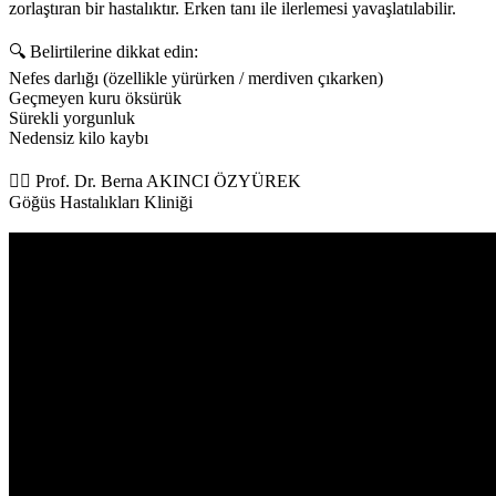
zorlaştıran bir hastalıktır. Erken tanı ile ilerlemesi yavaşlatılabilir.
🔍 Belirtilerine dikkat edin:
Nefes darlığı (özellikle yürürken / merdiven çıkarken)
Geçmeyen kuru öksürük
Sürekli yorgunluk
Nedensiz kilo kaybı
👩‍⚕️ Prof. Dr. Berna AKINCI ÖZYÜREK
Göğüs Hastalıkları Kliniği