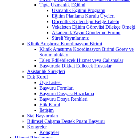
Tıpta Uzmanlık Eğitimi
Uzmanlık Eğitimi Programı
Eğitim Planlama Kurulu Üyeleri
Doçentlik Kriteri İçin Belge Talebi
Vekaleten Eğitim Görevlisi Dilekçe Örneği
Akademik Yayın Gönderme Formu
Süreli Yayınlarımız
Klinik Araştırma Koordinasyon Birimi
Klinik Araştırma Koordinasyon Birimi Görev ve
Sorumlulukları
Talep Edilebilecek Hizmet veya Çalışmalar
Başvuruda Dikkat Edilecek Hususlar
Asistanlık Süreçleri
Etik Kurul
Üye Listesi
Başvuru Formları
Başvuru Dosyası Hazırlama
Başvuru Dosya Renkleri
Etik Kurul
İletişim
Staj Başvuruları
Bilimsel Çalışma Destek Puanı Başvuru
Kongreler
Kongreler
Hizmet Binalarımız