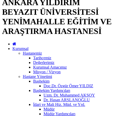
ANKARA YILDIRIM
BEYAZIT ÜNİVERSİTESİ
YENİMAHALLE EĞİTİM VE
ARAŞTIRMA HASTANESİ
Kurumsal
Hastanemiz
Tarihçemiz
Değerlerimiz
Kurumsal Amacımız
Misyon / Vizyon
Hastane Yönetimi
Başhekim
Doç.Dr. Özgür Ömer YILDIZ
Başhekim Yardımcıları
Uzm. Dr. Muhammed AKSOY
Dr. Hasan ARSLANOĞLU
İdari ve Mali Hiz. Müd. ve Yrd.
Müdür
Müdür Yardımcıları