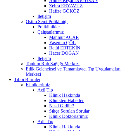
Ahmet Reşat DOĞUSAN
Zehra ERYAVUZ
Hafize GÖKÖZ
İletişim
Ostim Semt Polikliniği
Poliklinikler
Çalışanlarımız
Mahmut ACAR
Yasemin ÇÖL
Betül ERTEKİN
Hacer DOĞAN
İletişim
Toplum Ruh Sağlığı Merkezi
Etlik Geleneksel ve Tamamlayıcı Tıp Uygulamaları
Merkezi
Tıbbi Birimler
Kliniklerimiz
Acil Tıp
Klinik Hakkında
Klinikten Haberler
Nasıl Gidilir?
Sıkça Sorulan Sorular
Klinik Doktorlarımız
Adli Tıp
Klinik Hakkında