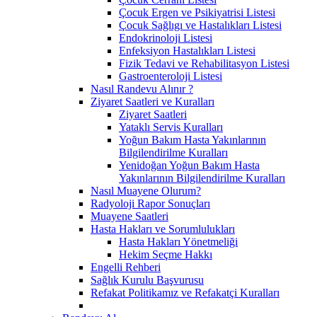
Çocuk Ergen ve Psikiyatrisi Listesi
Çocuk Sağlıgı ve Hastalıkları Listesi
Endokrinoloji Listesi
Enfeksiyon Hastalıkları Listesi
Fizik Tedavi ve Rehabilitasyon Listesi
Gastroenteroloji Listesi
Nasıl Randevu Alınır ?
Ziyaret Saatleri ve Kuralları
Ziyaret Saatleri
Yataklı Servis Kuralları
Yoğun Bakım Hasta Yakınlarının
Bilgilendirilme Kuralları
Yenidoğan Yoğun Bakım Hasta
Yakınlarının Bilgilendirilme Kuralları
Nasıl Muayene Olurum?
Radyoloji Rapor Sonuçları
Muayene Saatleri
Hasta Hakları ve Sorumlulukları
Hasta Hakları Yönetmeliği
Hekim Seçme Hakkı
Engelli Rehberi
Sağlık Kurulu Başvurusu
Refakat Politikamız ve Refakatçi Kuralları