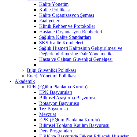
Kalite Yönetim
Kalite Politikası
Kalite Organizasyon Şeması
Faaliyetler
Klinik Rehber ve Protokoller
Hastane Oryantasyon Rehberleri
Sağlıkta Kalite Standartları
SKS Kalite Komiteleri
Sağlık Hizmeti Kalitesinin Geliştirilmesi ve
Değerlendirilmesine Dair Yönetmelik
Hasta ve Çalışan Güvenliği Genelgesi
Bilgi Güvenliği Politikası
Enerji Yönetimi Politikası
Akademik
EPK (Eğitim Planlama Kurulu)
EPK Başvuruları
Bilimsel Araştırma Başvurusu
Rotasyon Başvurusu
Tez Başvurusu
Mevzuat
EPK (Eğitim Planlama Kurulu)
Bilimsel Toplantı Katılım Başvurusu
Ders Programları
E.P.K'ya Başvuruda Dikkat Edilecek Hususlar