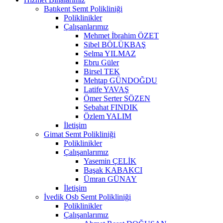
Batıkent Semt Polikliniği
Poliklinikler
Çalışanlarımız
Mehmet İbrahim ÖZET
Sibel BÖLÜKBAŞ
Selma YILMAZ
Ebru Güler
Birsel TEK
Mehtap GÜNDOĞDU
Latife YAVAŞ
Ömer Serter SÖZEN
Sebahat FINDIK
Özlem YALIM
İletişim
Gimat Semt Polikliniği
Poliklinikler
Çalışanlarımız
Yasemin ÇELİK
Başak KABAKCI
Ümran GÜNAY
İletişim
İvedik Osb Semt Polikliniği
Poliklinikler
Çalışanlarımız