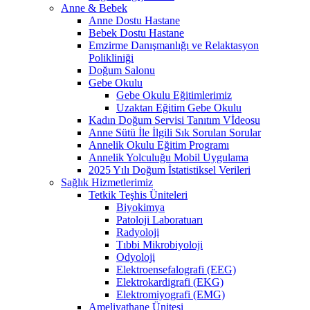
Anne & Bebek
Anne Dostu Hastane
Bebek Dostu Hastane
Emzirme Danışmanlığı ve Relaktasyon
Polikliniği
Doğum Salonu
Gebe Okulu
Gebe Okulu Eğitimlerimiz
Uzaktan Eğitim Gebe Okulu
Kadın Doğum Servisi Tanıtım Vİdeosu
Anne Sütü İle İlgili Sık Sorulan Sorular
Annelik Okulu Eğitim Programı
Annelik Yolculuğu Mobil Uygulama
2025 Yılı Doğum İstatistiksel Verileri
Sağlık Hizmetlerimiz
Tetkik Teşhis Üniteleri
Biyokimya
Patoloji Laboratuarı
Radyoloji
Tıbbi Mikrobiyoloji
Odyoloji
Elektroensefalografi (EEG)
Elektrokardigrafi (EKG)
Elektromiyografi (EMG)
Ameliyathane Ünitesi