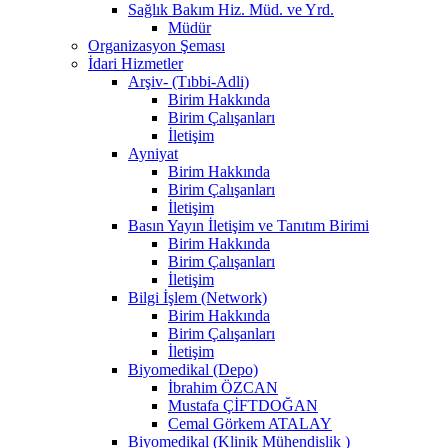
Sağlık Bakım Hiz. Müd. ve Yrd.
Müdür
Organizasyon Şeması
İdari Hizmetler
Arşiv- (Tıbbi-Adli)
Birim Hakkında
Birim Çalışanları
İletişim
Ayniyat
Birim Hakkında
Birim Çalışanları
İletişim
Basın Yayın İletişim ve Tanıtım Birimi
Birim Hakkında
Birim Çalışanları
İletişim
Bilgi İşlem (Network)
Birim Hakkında
Birim Çalışanları
İletişim
Biyomedikal (Depo)
İbrahim ÖZCAN
Mustafa ÇİFTDOĞAN
Cemal Görkem ATALAY
Biyomedikal (Klinik Mühendislik )