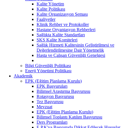
Kalite Yönetim
Kalite Politikası
Kalite Organizasyon Şeması
Faaliyetler
Klinik Rehber ve Protokoller
Hastane Oryantasyon Rehberleri
Sağlıkta Kalite Standartları
SKS Kalite Komiteleri
Sağlık Hizmeti Kalitesinin Geliştirilmesi ve
Değerlendirilmesine Dair Yönetmelik
Hasta ve Çalışan Güvenliği Genelgesi
Bilgi Güvenliği Politikası
Enerji Yönetimi Politikası
Akademik
EPK (Eğitim Planlama Kurulu)
EPK Başvuruları
Bilimsel Araştırma Başvurusu
Rotasyon Başvurusu
Tez Başvurusu
Mevzuat
EPK (Eğitim Planlama Kurulu)
Bilimsel Toplantı Katılım Başvurusu
Ders Programları
E.P.K'ya Başvuruda Dikkat Edilecek Hususlar