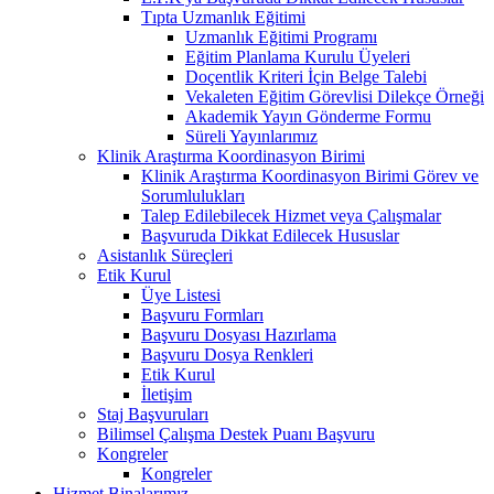
Tıpta Uzmanlık Eğitimi
Uzmanlık Eğitimi Programı
Eğitim Planlama Kurulu Üyeleri
Doçentlik Kriteri İçin Belge Talebi
Vekaleten Eğitim Görevlisi Dilekçe Örneği
Akademik Yayın Gönderme Formu
Süreli Yayınlarımız
Klinik Araştırma Koordinasyon Birimi
Klinik Araştırma Koordinasyon Birimi Görev ve
Sorumlulukları
Talep Edilebilecek Hizmet veya Çalışmalar
Başvuruda Dikkat Edilecek Hususlar
Asistanlık Süreçleri
Etik Kurul
Üye Listesi
Başvuru Formları
Başvuru Dosyası Hazırlama
Başvuru Dosya Renkleri
Etik Kurul
İletişim
Staj Başvuruları
Bilimsel Çalışma Destek Puanı Başvuru
Kongreler
Kongreler
Hizmet Binalarımız