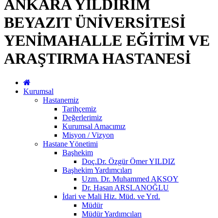
ANKARA YILDIRIM
BEYAZIT ÜNİVERSİTESİ
YENİMAHALLE EĞİTİM VE
ARAŞTIRMA HASTANESİ
Kurumsal
Hastanemiz
Tarihçemiz
Değerlerimiz
Kurumsal Amacımız
Misyon / Vizyon
Hastane Yönetimi
Başhekim
Doç.Dr. Özgür Ömer YILDIZ
Başhekim Yardımcıları
Uzm. Dr. Muhammed AKSOY
Dr. Hasan ARSLANOĞLU
İdari ve Mali Hiz. Müd. ve Yrd.
Müdür
Müdür Yardımcıları