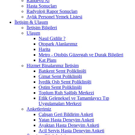
Randevu Al
Hasta Sonuçları
Radyoloji Rapor Sonuçları
Aylık Personel Yemek Listesi
İletişim & Ulaşım
İletişim Bilgileri
Ulaşım
Nasıl Gidilir ?
Otopark Alanlarımız
Harita
Metro - Otobüs Güzergah ve Durak Bilgileri
Kat Planı
Hizmet Binalarımız İletişim
Batıkent Semt Polikliniği
Gimat Semt Polikliniği
İvedik Osb Semt Polikliniği
Ostim Semt Polikliniği
Toplum Ruh Sağlığı Merkezi
Etlik Geleneksel ve Tamamlayıcı Tıp
Uygulamaları Merkezi
Anketlerimiz
Çalışan Geri Bildirim Anketi
Yatan Hasta Deneyim Anketi
Ayaktan Hasta Deneyim Anketi
Acil Servis Hasta Deneyim Anketi