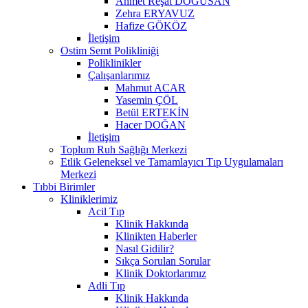
Ahmet Reşat DOĞUSAN
Zehra ERYAVUZ
Hafize GÖKÖZ
İletişim
Ostim Semt Polikliniği
Poliklinikler
Çalışanlarımız
Mahmut ACAR
Yasemin ÇÖL
Betül ERTEKİN
Hacer DOĞAN
İletişim
Toplum Ruh Sağlığı Merkezi
Etlik Geleneksel ve Tamamlayıcı Tıp Uygulamaları
Merkezi
Tıbbi Birimler
Kliniklerimiz
Acil Tıp
Klinik Hakkında
Klinikten Haberler
Nasıl Gidilir?
Sıkça Sorulan Sorular
Klinik Doktorlarımız
Adli Tıp
Klinik Hakkında