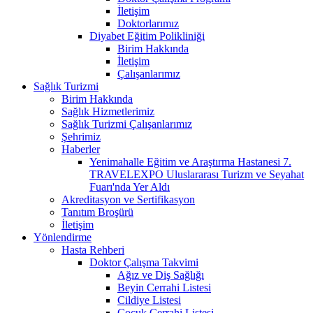
İletişim
Doktorlarımız
Diyabet Eğitim Polikliniği
Birim Hakkında
İletişim
Çalışanlarımız
Sağlık Turizmi
Birim Hakkında
Sağlık Hizmetlerimiz
Sağlık Turizmi Çalışanlarımız
Şehrimiz
Haberler
Yenimahalle Eğitim ve Araştırma Hastanesi 7.
TRAVELEXPO Uluslararası Turizm ve Seyahat
Fuarı'nda Yer Aldı
Akreditasyon ve Sertifikasyon
Tanıtım Broşürü
İletişim
Yönlendirme
Hasta Rehberi
Doktor Çalışma Takvimi
Ağız ve Diş Sağlığı
Beyin Cerrahi Listesi
Cildiye Listesi
Çocuk Cerrahi Listesi