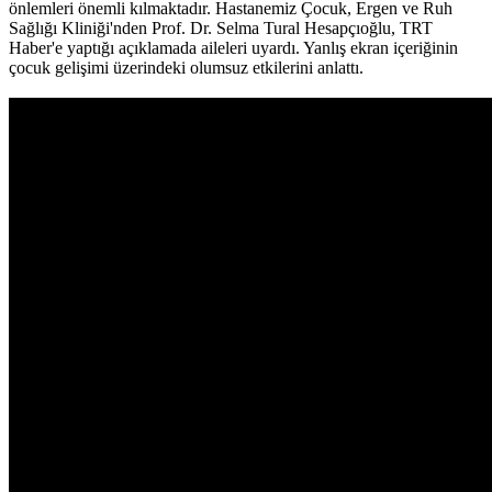
önlemleri önemli kılmaktadır. Hastanemiz Çocuk, Ergen ve Ruh
Sağlığı Kliniği'nden Prof. Dr. Selma Tural Hesapçıoğlu, TRT
Haber'e yaptığı açıklamada aileleri uyardı. Yanlış ekran içeriğinin
çocuk gelişimi üzerindeki olumsuz etkilerini anlattı.