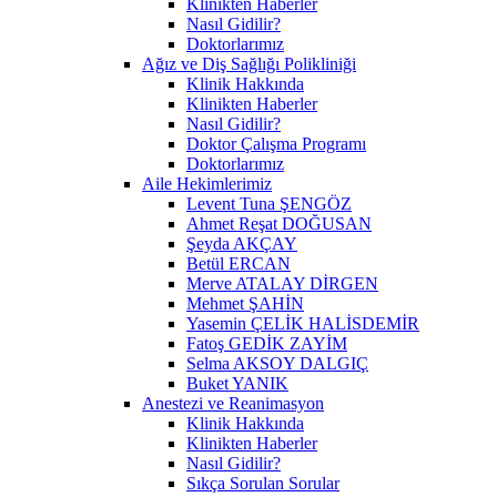
Klinikten Haberler
Nasıl Gidilir?
Doktorlarımız
Ağız ve Diş Sağlığı Polikliniği
Klinik Hakkında
Klinikten Haberler
Nasıl Gidilir?
Doktor Çalışma Programı
Doktorlarımız
Aile Hekimlerimiz
Levent Tuna ŞENGÖZ
Ahmet Reşat DOĞUSAN
Şeyda AKÇAY
Betül ERCAN
Merve ATALAY DİRGEN
Mehmet ŞAHİN
Yasemin ÇELİK HALİSDEMİR
Fatoş GEDİK ZAYİM
Selma AKSOY DALGIÇ
Buket YANIK
Anestezi ve Reanimasyon
Klinik Hakkında
Klinikten Haberler
Nasıl Gidilir?
Sıkça Sorulan Sorular