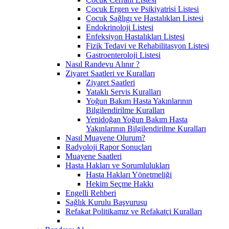
Çocuk Ergen ve Psikiyatrisi Listesi
Çocuk Sağlıgı ve Hastalıkları Listesi
Endokrinoloji Listesi
Enfeksiyon Hastalıkları Listesi
Fizik Tedavi ve Rehabilitasyon Listesi
Gastroenteroloji Listesi
Nasıl Randevu Alınır ?
Ziyaret Saatleri ve Kuralları
Ziyaret Saatleri
Yataklı Servis Kuralları
Yoğun Bakım Hasta Yakınlarının
Bilgilendirilme Kuralları
Yenidoğan Yoğun Bakım Hasta
Yakınlarının Bilgilendirilme Kuralları
Nasıl Muayene Olurum?
Radyoloji Rapor Sonuçları
Muayene Saatleri
Hasta Hakları ve Sorumlulukları
Hasta Hakları Yönetmeliği
Hekim Seçme Hakkı
Engelli Rehberi
Sağlık Kurulu Başvurusu
Refakat Politikamız ve Refakatçi Kuralları