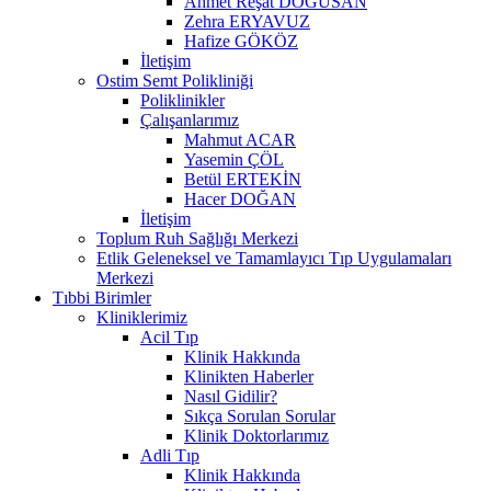
Ahmet Reşat DOĞUSAN
Zehra ERYAVUZ
Hafize GÖKÖZ
İletişim
Ostim Semt Polikliniği
Poliklinikler
Çalışanlarımız
Mahmut ACAR
Yasemin ÇÖL
Betül ERTEKİN
Hacer DOĞAN
İletişim
Toplum Ruh Sağlığı Merkezi
Etlik Geleneksel ve Tamamlayıcı Tıp Uygulamaları
Merkezi
Tıbbi Birimler
Kliniklerimiz
Acil Tıp
Klinik Hakkında
Klinikten Haberler
Nasıl Gidilir?
Sıkça Sorulan Sorular
Klinik Doktorlarımız
Adli Tıp
Klinik Hakkında