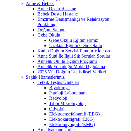
Anne & Bebek
Anne Dostu Hastane
Bebek Dostu Hastane
Emzirme Danışmanlığı ve Relaktasyon
Polikliniği
Doğum Salonu
Gebe Okulu
Gebe Okulu Eğitimlerimiz
Uzaktan Eğitim Gebe Okulu
Kadın Doğum Servisi Tanıtım Vİdeosu
Anne Sütü İle İlgili Sık Sorulan Sorular
Annelik Okulu Eğitim Programı
Annelik Yolculuğu Mobil Uygulama
2025 Yılı Doğum İstatistiksel Verileri
Sağlık Hizmetlerimiz
Tetkik Teşhis Üniteleri
Biyokimya
Patoloji Laboratuarı
Radyoloji
Tıbbi Mikrobiyoloji
Odyoloji
Elektroensefalografi (EEG)
Elektrokardigrafi (EKG)
Elektromiyografi (EMG)
Ameliyathane Ünitesi