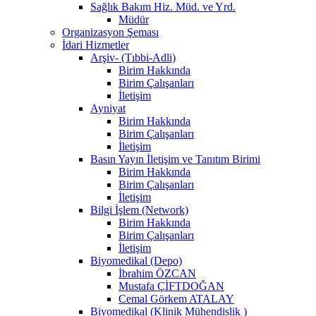
Sağlık Bakım Hiz. Müd. ve Yrd.
Müdür
Organizasyon Şeması
İdari Hizmetler
Arşiv- (Tıbbi-Adli)
Birim Hakkında
Birim Çalışanları
İletişim
Ayniyat
Birim Hakkında
Birim Çalışanları
İletişim
Basın Yayın İletişim ve Tanıtım Birimi
Birim Hakkında
Birim Çalışanları
İletişim
Bilgi İşlem (Network)
Birim Hakkında
Birim Çalışanları
İletişim
Biyomedikal (Depo)
İbrahim ÖZCAN
Mustafa ÇİFTDOĞAN
Cemal Görkem ATALAY
Biyomedikal (Klinik Mühendislik )