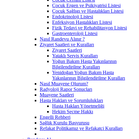
Çocuk Ergen ve Psikiyatrisi Listesi
Çocuk Sağlıgı ve Hastalıkları Listesi
Endokrinoloji Listesi
Enfeksiyon Hastalıkları Listesi
Fizik Tedavi ve Rehabilitasyon Listesi
Gastroenteroloji Listesi
Nasıl Randevu Alınır ?
Ziyaret Saatleri ve Kuralları
Ziyaret Saatleri
Yataklı Servis Kuralları
Yoğun Bakım Hasta Yakınlarının
Bilgilendirilme Kuralları
Yenidoğan Yoğun Bakım Hasta
Yakınlarının Bilgilendirilme Kuralları
Nasıl Muayene Olurum?
Radyoloji Rapor Sonuçları
Muayene Saatleri
Hasta Hakları ve Sorumlulukları
Hasta Hakları Yönetmeliği
Hekim Seçme Hakkı
Engelli Rehberi
Sağlık Kurulu Başvurusu
Refakat Politikamız ve Refakatçi Kuralları