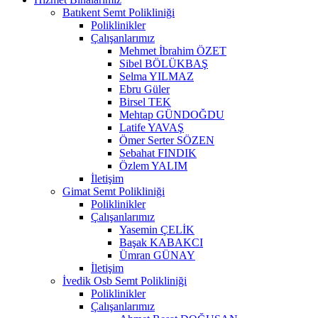
Batıkent Semt Polikliniği
Poliklinikler
Çalışanlarımız
Mehmet İbrahim ÖZET
Sibel BÖLÜKBAŞ
Selma YILMAZ
Ebru Güler
Birsel TEK
Mehtap GÜNDOĞDU
Latife YAVAŞ
Ömer Serter SÖZEN
Sebahat FINDIK
Özlem YALIM
İletişim
Gimat Semt Polikliniği
Poliklinikler
Çalışanlarımız
Yasemin ÇELİK
Başak KABAKCI
Ümran GÜNAY
İletişim
İvedik Osb Semt Polikliniği
Poliklinikler
Çalışanlarımız