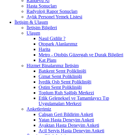
Randevu Al
Hasta Sonuçları
Radyoloji Rapor Sonuçları
Aylık Personel Yemek Listesi
İletişim & Ulaşım
İletişim Bilgileri
Ulaşım
Nasıl Gidilir ?
Otopark Alanlarımız
Harita
Metro - Otobüs Güzergah ve Durak Bilgileri
Kat Planı
Hizmet Binalarımız İletişim
Batıkent Semt Polikliniği
Gimat Semt Polikliniği
İvedik Osb Semt Polikliniği
Ostim Semt Polikliniği
Toplum Ruh Sağlığı Merkezi
Etlik Geleneksel ve Tamamlayıcı Tıp
Uygulamaları Merkezi
Anketlerimiz
Çalışan Geri Bildirim Anketi
Yatan Hasta Deneyim Anketi
Ayaktan Hasta Deneyim Anketi
Acil Servis Hasta Deneyim Anketi