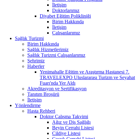
İletişim
Doktorlarımız
Diyabet Eğitim Polikliniği
Birim Hakkında
İletişim
Çalışanlarımız
Sağlık Turizmi
Birim Hakkında
Sağlık Hizmetlerimiz
Sağlık Turizmi Çalışanlarımız
Şehrimiz
Haberler
Yenimahalle Eğitim ve Araştırma Hastanesi 7.
TRAVELEXPO Uluslararası Turizm ve Seyahat
Fuarı'nda Yer Aldı
Akreditasyon ve Sertifikasyon
Tanıtım Broşürü
İletişim
Yönlendirme
Hasta Rehberi
Doktor Çalışma Takvimi
Ağız ve Diş Sağlığı
Beyin Cerrahi Listesi
Cildiye Listesi
Çocuk Cerrahi Listesi