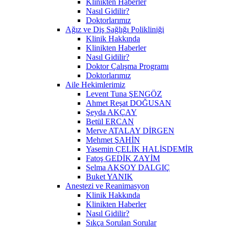
Klinikten Haberler
Nasıl Gidilir?
Doktorlarımız
Ağız ve Diş Sağlığı Polikliniği
Klinik Hakkında
Klinikten Haberler
Nasıl Gidilir?
Doktor Çalışma Programı
Doktorlarımız
Aile Hekimlerimiz
Levent Tuna ŞENGÖZ
Ahmet Reşat DOĞUSAN
Şeyda AKÇAY
Betül ERCAN
Merve ATALAY DİRGEN
Mehmet ŞAHİN
Yasemin ÇELİK HALİSDEMİR
Fatoş GEDİK ZAYİM
Selma AKSOY DALGIÇ
Buket YANIK
Anestezi ve Reanimasyon
Klinik Hakkında
Klinikten Haberler
Nasıl Gidilir?
Sıkça Sorulan Sorular