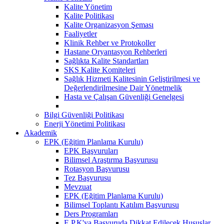
Kalite Yönetim
Kalite Politikası
Kalite Organizasyon Şeması
Faaliyetler
Klinik Rehber ve Protokoller
Hastane Oryantasyon Rehberleri
Sağlıkta Kalite Standartları
SKS Kalite Komiteleri
Sağlık Hizmeti Kalitesinin Geliştirilmesi ve
Değerlendirilmesine Dair Yönetmelik
Hasta ve Çalışan Güvenliği Genelgesi
Bilgi Güvenliği Politikası
Enerji Yönetimi Politikası
Akademik
EPK (Eğitim Planlama Kurulu)
EPK Başvuruları
Bilimsel Araştırma Başvurusu
Rotasyon Başvurusu
Tez Başvurusu
Mevzuat
EPK (Eğitim Planlama Kurulu)
Bilimsel Toplantı Katılım Başvurusu
Ders Programları
E.P.K'ya Başvuruda Dikkat Edilecek Hususlar