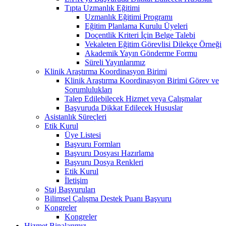
Tıpta Uzmanlık Eğitimi
Uzmanlık Eğitimi Programı
Eğitim Planlama Kurulu Üyeleri
Doçentlik Kriteri İçin Belge Talebi
Vekaleten Eğitim Görevlisi Dilekçe Örneği
Akademik Yayın Gönderme Formu
Süreli Yayınlarımız
Klinik Araştırma Koordinasyon Birimi
Klinik Araştırma Koordinasyon Birimi Görev ve
Sorumlulukları
Talep Edilebilecek Hizmet veya Çalışmalar
Başvuruda Dikkat Edilecek Hususlar
Asistanlık Süreçleri
Etik Kurul
Üye Listesi
Başvuru Formları
Başvuru Dosyası Hazırlama
Başvuru Dosya Renkleri
Etik Kurul
İletişim
Staj Başvuruları
Bilimsel Çalışma Destek Puanı Başvuru
Kongreler
Kongreler
Hizmet Binalarımız