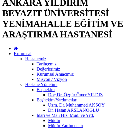
ANKARA YILDIRIM
BEYAZIT ÜNİVERSİTESİ
YENİMAHALLE EĞİTİM VE
ARAŞTIRMA HASTANESİ
Kurumsal
Hastanemiz
Tarihçemiz
Değerlerimiz
Kurumsal Amacımız
Misyon / Vizyon
Hastane Yönetimi
Başhekim
Doç.Dr. Özgür Ömer YILDIZ
Başhekim Yardımcıları
Uzm. Dr. Muhammed AKSOY
Dr. Hasan ARSLANOĞLU
İdari ve Mali Hiz. Müd. ve Yrd.
Müdür
Müdür Yardımcıları