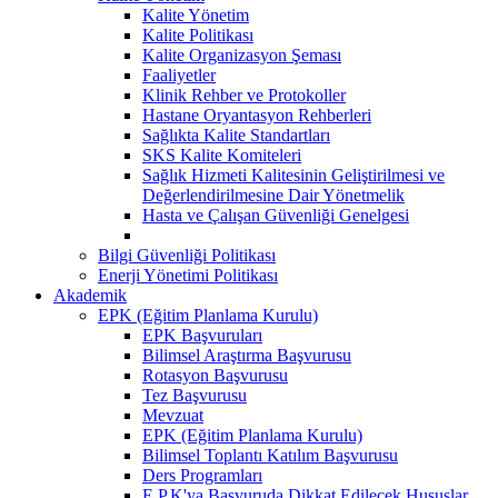
Kalite Yönetim
Kalite Politikası
Kalite Organizasyon Şeması
Faaliyetler
Klinik Rehber ve Protokoller
Hastane Oryantasyon Rehberleri
Sağlıkta Kalite Standartları
SKS Kalite Komiteleri
Sağlık Hizmeti Kalitesinin Geliştirilmesi ve
Değerlendirilmesine Dair Yönetmelik
Hasta ve Çalışan Güvenliği Genelgesi
Bilgi Güvenliği Politikası
Enerji Yönetimi Politikası
Akademik
EPK (Eğitim Planlama Kurulu)
EPK Başvuruları
Bilimsel Araştırma Başvurusu
Rotasyon Başvurusu
Tez Başvurusu
Mevzuat
EPK (Eğitim Planlama Kurulu)
Bilimsel Toplantı Katılım Başvurusu
Ders Programları
E.P.K'ya Başvuruda Dikkat Edilecek Hususlar