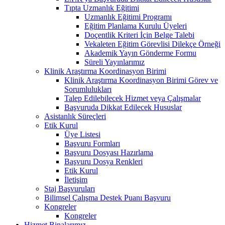
Tıpta Uzmanlık Eğitimi
Uzmanlık Eğitimi Programı
Eğitim Planlama Kurulu Üyeleri
Doçentlik Kriteri İçin Belge Talebi
Vekaleten Eğitim Görevlisi Dilekçe Örneği
Akademik Yayın Gönderme Formu
Süreli Yayınlarımız
Klinik Araştırma Koordinasyon Birimi
Klinik Araştırma Koordinasyon Birimi Görev ve
Sorumlulukları
Talep Edilebilecek Hizmet veya Çalışmalar
Başvuruda Dikkat Edilecek Hususlar
Asistanlık Süreçleri
Etik Kurul
Üye Listesi
Başvuru Formları
Başvuru Dosyası Hazırlama
Başvuru Dosya Renkleri
Etik Kurul
İletişim
Staj Başvuruları
Bilimsel Çalışma Destek Puanı Başvuru
Kongreler
Kongreler
Hizmet Binalarımız