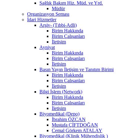
Sağlık Bakım Hiz. Müd. ve Yrd.
Müdür
Organizasyon Şeması
İdari Hizmetler
Arşiv- (Tıbbi-Adli)
Birim Hakkında
Birim Çalışanları
İletişim
Ayniyat
Birim Hakkında
Birim Çalışanları
İletişim
Basın Yayın İletişim ve Tanıtım Birimi
Birim Hakkında
Birim Çalışanları
İletişim
Bilgi İşlem (Network)
Birim Hakkında
Birim Çalışanları
İletişim
Biyomedikal (Depo)
İbrahim ÖZCAN
Mustafa ÇİFTDOĞAN
Cemal Görkem ATALAY
Biyomedikal (Klinik Mühendislik )