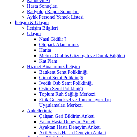
Randevu Al
Hasta Sonuçları
Radyoloji Rapor Sonuçları
Aylık Personel Yemek Listesi
İletişim & Ulaşım
İletişim Bilgileri
Ulaşım
Nasıl Gidilir ?
Otopark Alanlarımız
Harita
Metro - Otobüs Güzergah ve Durak Bilgileri
Kat Planı
Hizmet Binalarımız İletişim
Batıkent Semt Polikliniği
Gimat Semt Polikliniği
İvedik Osb Semt Polikliniği
Ostim Semt Polikliniği
Toplum Ruh Sağlığı Merkezi
Etlik Geleneksel ve Tamamlayıcı Tıp
Uygulamaları Merkezi
Anketlerimiz
Çalışan Geri Bildirim Anketi
Yatan Hasta Deneyim Anketi
Ayaktan Hasta Deneyim Anketi
Acil Servis Hasta Deneyim Anketi