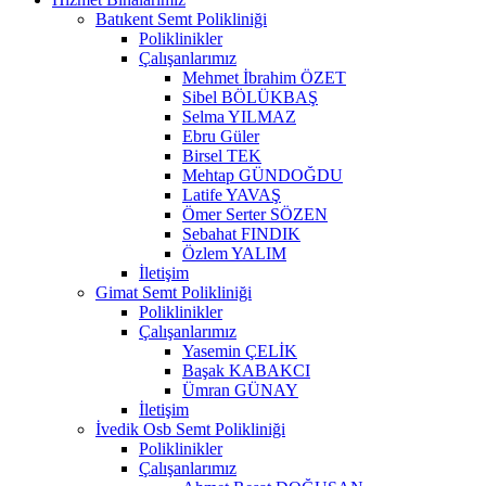
Batıkent Semt Polikliniği
Poliklinikler
Çalışanlarımız
Mehmet İbrahim ÖZET
Sibel BÖLÜKBAŞ
Selma YILMAZ
Ebru Güler
Birsel TEK
Mehtap GÜNDOĞDU
Latife YAVAŞ
Ömer Serter SÖZEN
Sebahat FINDIK
Özlem YALIM
İletişim
Gimat Semt Polikliniği
Poliklinikler
Çalışanlarımız
Yasemin ÇELİK
Başak KABAKCI
Ümran GÜNAY
İletişim
İvedik Osb Semt Polikliniği
Poliklinikler
Çalışanlarımız