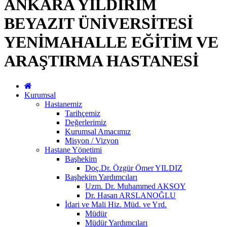
ANKARA YILDIRIM
BEYAZIT ÜNİVERSİTESİ
YENİMAHALLE EĞİTİM VE
ARAŞTIRMA HASTANESİ
Kurumsal
Hastanemiz
Tarihçemiz
Değerlerimiz
Kurumsal Amacımız
Misyon / Vizyon
Hastane Yönetimi
Başhekim
Doç.Dr. Özgür Ömer YILDIZ
Başhekim Yardımcıları
Uzm. Dr. Muhammed AKSOY
Dr. Hasan ARSLANOĞLU
İdari ve Mali Hiz. Müd. ve Yrd.
Müdür
Müdür Yardımcıları