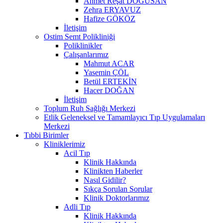
Ahmet Reşat DOĞUSAN
Zehra ERYAVUZ
Hafize GÖKÖZ
İletişim
Ostim Semt Polikliniği
Poliklinikler
Çalışanlarımız
Mahmut ACAR
Yasemin ÇÖL
Betül ERTEKİN
Hacer DOĞAN
İletişim
Toplum Ruh Sağlığı Merkezi
Etlik Geleneksel ve Tamamlayıcı Tıp Uygulamaları
Merkezi
Tıbbi Birimler
Kliniklerimiz
Acil Tıp
Klinik Hakkında
Klinikten Haberler
Nasıl Gidilir?
Sıkça Sorulan Sorular
Klinik Doktorlarımız
Adli Tıp
Klinik Hakkında