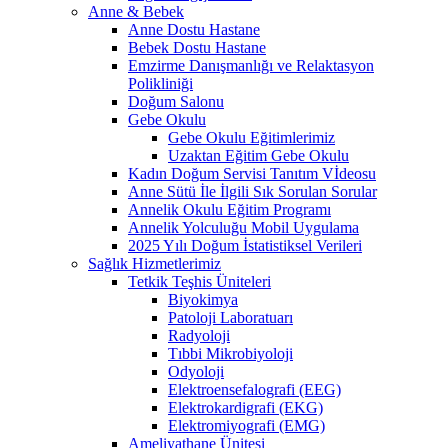
Anne & Bebek
Anne Dostu Hastane
Bebek Dostu Hastane
Emzirme Danışmanlığı ve Relaktasyon
Polikliniği
Doğum Salonu
Gebe Okulu
Gebe Okulu Eğitimlerimiz
Uzaktan Eğitim Gebe Okulu
Kadın Doğum Servisi Tanıtım Vİdeosu
Anne Sütü İle İlgili Sık Sorulan Sorular
Annelik Okulu Eğitim Programı
Annelik Yolculuğu Mobil Uygulama
2025 Yılı Doğum İstatistiksel Verileri
Sağlık Hizmetlerimiz
Tetkik Teşhis Üniteleri
Biyokimya
Patoloji Laboratuarı
Radyoloji
Tıbbi Mikrobiyoloji
Odyoloji
Elektroensefalografi (EEG)
Elektrokardigrafi (EKG)
Elektromiyografi (EMG)
Ameliyathane Ünitesi