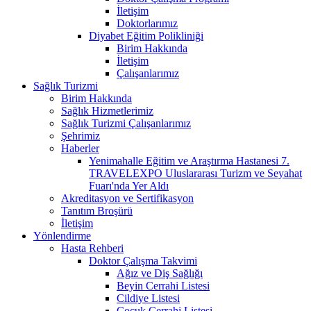
İletişim
Doktorlarımız
Diyabet Eğitim Polikliniği
Birim Hakkında
İletişim
Çalışanlarımız
Sağlık Turizmi
Birim Hakkında
Sağlık Hizmetlerimiz
Sağlık Turizmi Çalışanlarımız
Şehrimiz
Haberler
Yenimahalle Eğitim ve Araştırma Hastanesi 7.
TRAVELEXPO Uluslararası Turizm ve Seyahat
Fuarı'nda Yer Aldı
Akreditasyon ve Sertifikasyon
Tanıtım Broşürü
İletişim
Yönlendirme
Hasta Rehberi
Doktor Çalışma Takvimi
Ağız ve Diş Sağlığı
Beyin Cerrahi Listesi
Cildiye Listesi
Çocuk Cerrahi Listesi