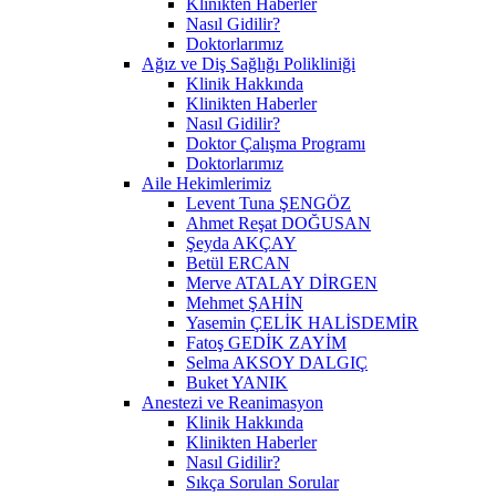
Klinikten Haberler
Nasıl Gidilir?
Doktorlarımız
Ağız ve Diş Sağlığı Polikliniği
Klinik Hakkında
Klinikten Haberler
Nasıl Gidilir?
Doktor Çalışma Programı
Doktorlarımız
Aile Hekimlerimiz
Levent Tuna ŞENGÖZ
Ahmet Reşat DOĞUSAN
Şeyda AKÇAY
Betül ERCAN
Merve ATALAY DİRGEN
Mehmet ŞAHİN
Yasemin ÇELİK HALİSDEMİR
Fatoş GEDİK ZAYİM
Selma AKSOY DALGIÇ
Buket YANIK
Anestezi ve Reanimasyon
Klinik Hakkında
Klinikten Haberler
Nasıl Gidilir?
Sıkça Sorulan Sorular