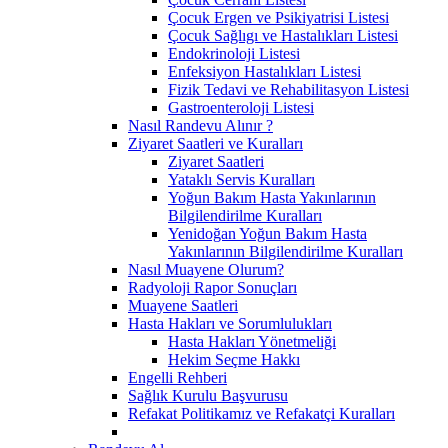
Çocuk Ergen ve Psikiyatrisi Listesi
Çocuk Sağlıgı ve Hastalıkları Listesi
Endokrinoloji Listesi
Enfeksiyon Hastalıkları Listesi
Fizik Tedavi ve Rehabilitasyon Listesi
Gastroenteroloji Listesi
Nasıl Randevu Alınır ?
Ziyaret Saatleri ve Kuralları
Ziyaret Saatleri
Yataklı Servis Kuralları
Yoğun Bakım Hasta Yakınlarının
Bilgilendirilme Kuralları
Yenidoğan Yoğun Bakım Hasta
Yakınlarının Bilgilendirilme Kuralları
Nasıl Muayene Olurum?
Radyoloji Rapor Sonuçları
Muayene Saatleri
Hasta Hakları ve Sorumlulukları
Hasta Hakları Yönetmeliği
Hekim Seçme Hakkı
Engelli Rehberi
Sağlık Kurulu Başvurusu
Refakat Politikamız ve Refakatçi Kuralları