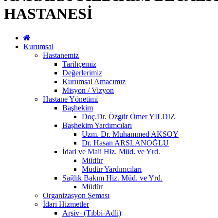
HASTANESİ
Kurumsal
Hastanemiz
Tarihçemiz
Değerlerimiz
Kurumsal Amacımız
Misyon / Vizyon
Hastane Yönetimi
Başhekim
Doç.Dr. Özgür Ömer YILDIZ
Başhekim Yardımcıları
Uzm. Dr. Muhammed AKSOY
Dr. Hasan ARSLANOĞLU
İdari ve Mali Hiz. Müd. ve Yrd.
Müdür
Müdür Yardımcıları
Sağlık Bakım Hiz. Müd. ve Yrd.
Müdür
Organizasyon Şeması
İdari Hizmetler
Arşiv- (Tıbbi-Adli)