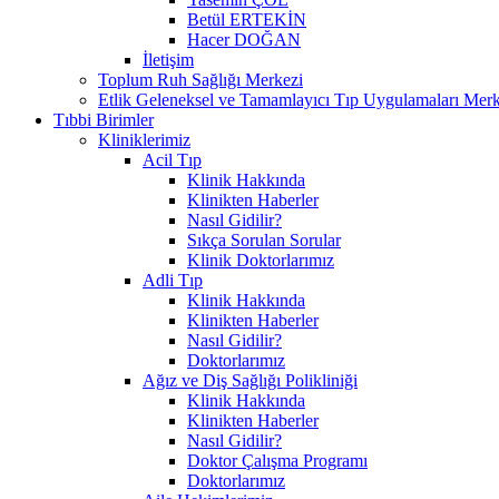
Betül ERTEKİN
Hacer DOĞAN
İletişim
Toplum Ruh Sağlığı Merkezi
Etlik Geleneksel ve Tamamlayıcı Tıp Uygulamaları Merk
Tıbbi Birimler
Kliniklerimiz
Acil Tıp
Klinik Hakkında
Klinikten Haberler
Nasıl Gidilir?
Sıkça Sorulan Sorular
Klinik Doktorlarımız
Adli Tıp
Klinik Hakkında
Klinikten Haberler
Nasıl Gidilir?
Doktorlarımız
Ağız ve Diş Sağlığı Polikliniği
Klinik Hakkında
Klinikten Haberler
Nasıl Gidilir?
Doktor Çalışma Programı
Doktorlarımız