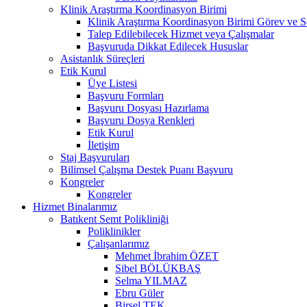
Klinik Araştırma Koordinasyon Birimi
Klinik Araştırma Koordinasyon Birimi Görev ve S
Talep Edilebilecek Hizmet veya Çalışmalar
Başvuruda Dikkat Edilecek Hususlar
Asistanlık Süreçleri
Etik Kurul
Üye Listesi
Başvuru Formları
Başvuru Dosyası Hazırlama
Başvuru Dosya Renkleri
Etik Kurul
İletişim
Staj Başvuruları
Bilimsel Çalışma Destek Puanı Başvuru
Kongreler
Kongreler
Hizmet Binalarımız
Batıkent Semt Polikliniği
Poliklinikler
Çalışanlarımız
Mehmet İbrahim ÖZET
Sibel BÖLÜKBAŞ
Selma YILMAZ
Ebru Güler
Birsel TEK