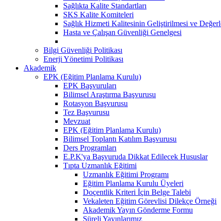
Sağlıkta Kalite Standartları
SKS Kalite Komiteleri
Sağlık Hizmeti Kalitesinin Geliştirilmesi ve Değer
Hasta ve Çalışan Güvenliği Genelgesi
Bilgi Güvenliği Politikası
Enerji Yönetimi Politikası
Akademik
EPK (Eğitim Planlama Kurulu)
EPK Başvuruları
Bilimsel Araştırma Başvurusu
Rotasyon Başvurusu
Tez Başvurusu
Mevzuat
EPK (Eğitim Planlama Kurulu)
Bilimsel Toplantı Katılım Başvurusu
Ders Programları
E.P.K'ya Başvuruda Dikkat Edilecek Hususlar
Tıpta Uzmanlık Eğitimi
Uzmanlık Eğitimi Programı
Eğitim Planlama Kurulu Üyeleri
Doçentlik Kriteri İçin Belge Talebi
Vekaleten Eğitim Görevlisi Dilekçe Örneği
Akademik Yayın Gönderme Formu
Süreli Yayınlarımız