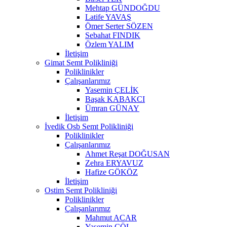
Mehtap GÜNDOĞDU
Latife YAVAŞ
Ömer Serter SÖZEN
Sebahat FINDIK
Özlem YALIM
İletişim
Gimat Semt Polikliniği
Poliklinikler
Çalışanlarımız
Yasemin ÇELİK
Başak KABAKCI
Ümran GÜNAY
İletişim
İvedik Osb Semt Polikliniği
Poliklinikler
Çalışanlarımız
Ahmet Reşat DOĞUSAN
Zehra ERYAVUZ
Hafize GÖKÖZ
İletişim
Ostim Semt Polikliniği
Poliklinikler
Çalışanlarımız
Mahmut ACAR
Yasemin ÇÖL