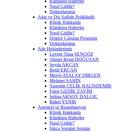
Klinikten Haberler
Nasıl Gidilir?
Doktorlarımız
Ağız ve Diş Sağlığı Polikliniği
Klinik Hakkında
Klinikten Haberler
Nasıl Gidilir?
Doktor Çalışma Programı
Doktorlarımız
Aile Hekimlerimiz
Levent Tuna ŞENGÖZ
Ahmet Reşat DOĞUSAN
Şeyda AKÇAY
Betül ERCAN
Merve ATALAY DİRGEN
Mehmet ŞAHİN
Yasemin ÇELİK HALİSDEMİR
Fatoş GEDİK ZAYİM
Selma AKSOY DALGIÇ
Buket YANIK
Anestezi ve Reanimasyon
Klinik Hakkında
Klinikten Haberler
Nasıl Gidilir?
Sıkça Sorulan Sorular