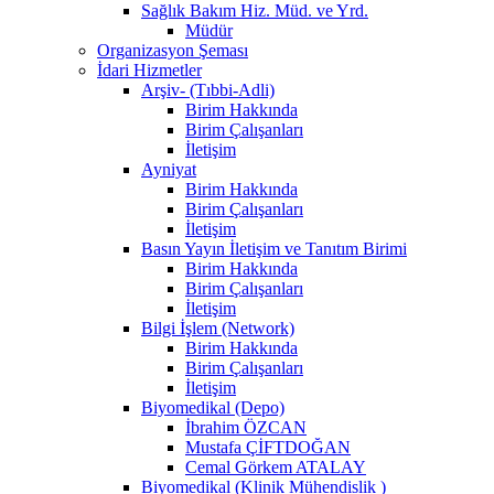
Sağlık Bakım Hiz. Müd. ve Yrd.
Müdür
Organizasyon Şeması
İdari Hizmetler
Arşiv- (Tıbbi-Adli)
Birim Hakkında
Birim Çalışanları
İletişim
Ayniyat
Birim Hakkında
Birim Çalışanları
İletişim
Basın Yayın İletişim ve Tanıtım Birimi
Birim Hakkında
Birim Çalışanları
İletişim
Bilgi İşlem (Network)
Birim Hakkında
Birim Çalışanları
İletişim
Biyomedikal (Depo)
İbrahim ÖZCAN
Mustafa ÇİFTDOĞAN
Cemal Görkem ATALAY
Biyomedikal (Klinik Mühendislik )