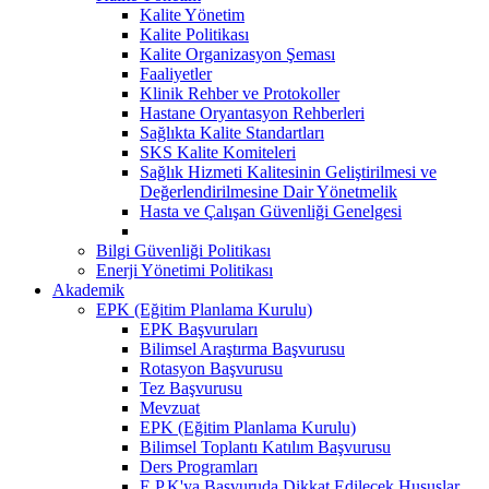
Kalite Yönetim
Kalite Politikası
Kalite Organizasyon Şeması
Faaliyetler
Klinik Rehber ve Protokoller
Hastane Oryantasyon Rehberleri
Sağlıkta Kalite Standartları
SKS Kalite Komiteleri
Sağlık Hizmeti Kalitesinin Geliştirilmesi ve
Değerlendirilmesine Dair Yönetmelik
Hasta ve Çalışan Güvenliği Genelgesi
Bilgi Güvenliği Politikası
Enerji Yönetimi Politikası
Akademik
EPK (Eğitim Planlama Kurulu)
EPK Başvuruları
Bilimsel Araştırma Başvurusu
Rotasyon Başvurusu
Tez Başvurusu
Mevzuat
EPK (Eğitim Planlama Kurulu)
Bilimsel Toplantı Katılım Başvurusu
Ders Programları
E.P.K'ya Başvuruda Dikkat Edilecek Hususlar