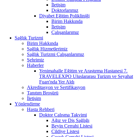
İletişim
Doktorlarımız
Diyabet Eğitim Polikliniği
Birim Hakkında
İletişim
Çalışanlarımız
Sağlık Turizmi
Birim Hakkında
Sağlık Hizmetlerimiz
Sağlık Turizmi Çalışanlarımız
Şehrimiz
Haberler
Yenimahalle Eğitim ve Araştırma Hastanesi 7.
TRAVELEXPO Uluslararası Turizm ve Seyahat
Fuarı'nda Yer Aldı
Akreditasyon ve Sertifikasyon
Tanıtım Broşürü
İletişim
Yönlendirme
Hasta Rehberi
Doktor Çalışma Takvimi
Ağız ve Diş Sağlığı
Beyin Cerrahi Listesi
Cildiye Listesi
Çocuk Cerrahi Listesi