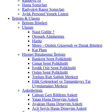
Randevu Al
Hasta Sonuçları
Radyoloji Rapor Sonuçları
Aylık Personel Yemek Listesi
İletişim & Ulaşım
İletişim Bilgileri
Ulaşım
Nasıl Gidilir ?
Otopark Alanlarımız
Harita
Metro - Otobüs Güzergah ve Durak Bilgileri
Kat Planı
Hizmet Binalarımız İletişim
Batıkent Semt Polikliniği
Gimat Semt Polikliniği
İvedik Osb Semt Polikliniği
Ostim Semt Polikliniği
Toplum Ruh Sağlığı Merkezi
Etlik Geleneksel ve Tamamlayıcı Tıp
Uygulamaları Merkezi
Anketlerimiz
Çalışan Geri Bildirim Anketi
Yatan Hasta Deneyim Anketi
Ayaktan Hasta Deneyim Anketi
Acil Servis Hasta Deneyim Anketi