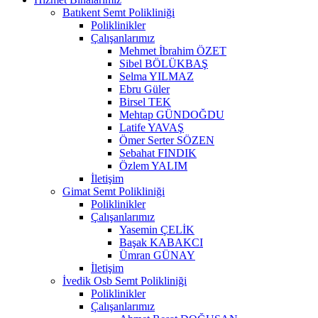
Batıkent Semt Polikliniği
Poliklinikler
Çalışanlarımız
Mehmet İbrahim ÖZET
Sibel BÖLÜKBAŞ
Selma YILMAZ
Ebru Güler
Birsel TEK
Mehtap GÜNDOĞDU
Latife YAVAŞ
Ömer Serter SÖZEN
Sebahat FINDIK
Özlem YALIM
İletişim
Gimat Semt Polikliniği
Poliklinikler
Çalışanlarımız
Yasemin ÇELİK
Başak KABAKCI
Ümran GÜNAY
İletişim
İvedik Osb Semt Polikliniği
Poliklinikler
Çalışanlarımız