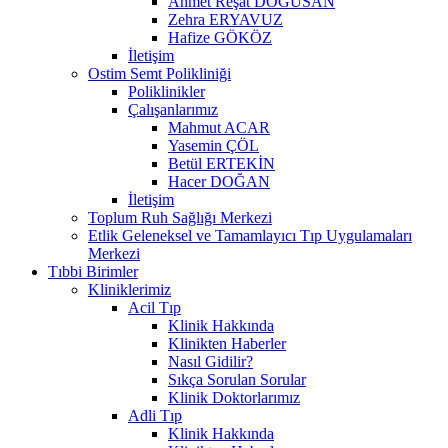
Ahmet Reşat DOĞUSAN
Zehra ERYAVUZ
Hafize GÖKÖZ
İletişim
Ostim Semt Polikliniği
Poliklinikler
Çalışanlarımız
Mahmut ACAR
Yasemin ÇÖL
Betül ERTEKİN
Hacer DOĞAN
İletişim
Toplum Ruh Sağlığı Merkezi
Etlik Geleneksel ve Tamamlayıcı Tıp Uygulamaları
Merkezi
Tıbbi Birimler
Kliniklerimiz
Acil Tıp
Klinik Hakkında
Klinikten Haberler
Nasıl Gidilir?
Sıkça Sorulan Sorular
Klinik Doktorlarımız
Adli Tıp
Klinik Hakkında