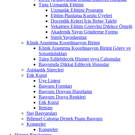
Tıpta Uzmanlık Eğitimi
Uzmanlık Eğitimi Programı
Eğitim Planlama Kurulu Üyeleri
Doçentlik Kriteri İçin Belge Talebi
Vekaleten Eğitim Görevlisi Dilekçe Örneği
Akademik Yayın Gönderme Formu
Süreli Yayınlarımız
Klinik Araştırma Koordinasyon Birimi
Klinik Araştırma Koordinasyon Birimi Görev ve
Sorumlulukları
Talep Edilebilecek Hizmet veya Çalışmalar
Başvuruda Dikkat Edilecek Hususlar
Asistanlık Süreçleri
Etik Kurul
Üye Listesi
Başvuru Formları
Başvuru Dosyası Hazırlama
Başvuru Dosya Renkleri
Etik Kurul
İletişim
Staj Başvuruları
Bilimsel Çalışma Destek Puanı Başvuru
Kongreler
Kongreler
Hizmet Binalarımız