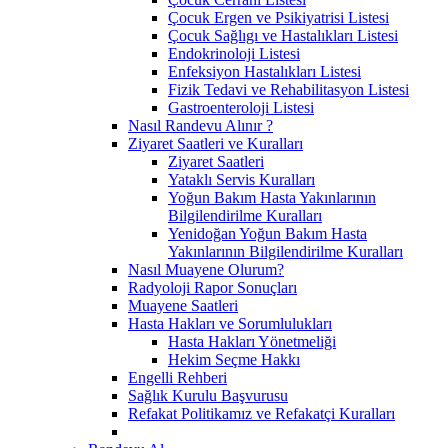
Çocuk Ergen ve Psikiyatrisi Listesi
Çocuk Sağlıgı ve Hastalıkları Listesi
Endokrinoloji Listesi
Enfeksiyon Hastalıkları Listesi
Fizik Tedavi ve Rehabilitasyon Listesi
Gastroenteroloji Listesi
Nasıl Randevu Alınır ?
Ziyaret Saatleri ve Kuralları
Ziyaret Saatleri
Yataklı Servis Kuralları
Yoğun Bakım Hasta Yakınlarının
Bilgilendirilme Kuralları
Yenidoğan Yoğun Bakım Hasta
Yakınlarının Bilgilendirilme Kuralları
Nasıl Muayene Olurum?
Radyoloji Rapor Sonuçları
Muayene Saatleri
Hasta Hakları ve Sorumlulukları
Hasta Hakları Yönetmeliği
Hekim Seçme Hakkı
Engelli Rehberi
Sağlık Kurulu Başvurusu
Refakat Politikamız ve Refakatçi Kuralları