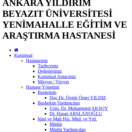
ANKARA YILDIRIM
BEYAZIT ÜNİVERSİTESİ
YENİMAHALLE EĞİTİM VE
ARAŞTIRMA HASTANESİ
Kurumsal
Hastanemiz
Tarihçemiz
Değerlerimiz
Kurumsal Amacımız
Misyon / Vizyon
Hastane Yönetimi
Başhekim
Doç.Dr. Özgür Ömer YILDIZ
Başhekim Yardımcıları
Uzm. Dr. Muhammed AKSOY
Dr. Hasan ARSLANOĞLU
İdari ve Mali Hiz. Müd. ve Yrd.
Müdür
Müdür Yardımcıları