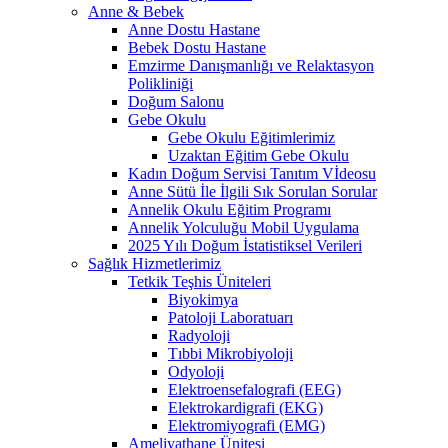
Anne & Bebek
Anne Dostu Hastane
Bebek Dostu Hastane
Emzirme Danışmanlığı ve Relaktasyon
Polikliniği
Doğum Salonu
Gebe Okulu
Gebe Okulu Eğitimlerimiz
Uzaktan Eğitim Gebe Okulu
Kadın Doğum Servisi Tanıtım Vİdeosu
Anne Sütü İle İlgili Sık Sorulan Sorular
Annelik Okulu Eğitim Programı
Annelik Yolculuğu Mobil Uygulama
2025 Yılı Doğum İstatistiksel Verileri
Sağlık Hizmetlerimiz
Tetkik Teşhis Üniteleri
Biyokimya
Patoloji Laboratuarı
Radyoloji
Tıbbi Mikrobiyoloji
Odyoloji
Elektroensefalografi (EEG)
Elektrokardigrafi (EKG)
Elektromiyografi (EMG)
Ameliyathane Ünitesi