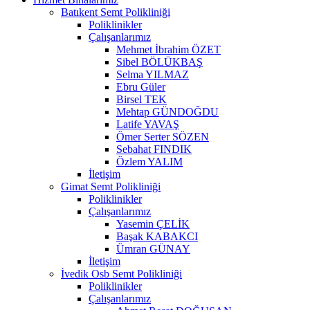
Batıkent Semt Polikliniği
Poliklinikler
Çalışanlarımız
Mehmet İbrahim ÖZET
Sibel BÖLÜKBAŞ
Selma YILMAZ
Ebru Güler
Birsel TEK
Mehtap GÜNDOĞDU
Latife YAVAŞ
Ömer Serter SÖZEN
Sebahat FINDIK
Özlem YALIM
İletişim
Gimat Semt Polikliniği
Poliklinikler
Çalışanlarımız
Yasemin ÇELİK
Başak KABAKCI
Ümran GÜNAY
İletişim
İvedik Osb Semt Polikliniği
Poliklinikler
Çalışanlarımız