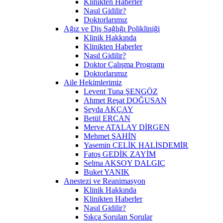
Klinikten Haberler
Nasıl Gidilir?
Doktorlarımız
Ağız ve Diş Sağlığı Polikliniği
Klinik Hakkında
Klinikten Haberler
Nasıl Gidilir?
Doktor Çalışma Programı
Doktorlarımız
Aile Hekimlerimiz
Levent Tuna ŞENGÖZ
Ahmet Reşat DOĞUSAN
Şeyda AKÇAY
Betül ERCAN
Merve ATALAY DİRGEN
Mehmet ŞAHİN
Yasemin ÇELİK HALİSDEMİR
Fatoş GEDİK ZAYİM
Selma AKSOY DALGIÇ
Buket YANIK
Anestezi ve Reanimasyon
Klinik Hakkında
Klinikten Haberler
Nasıl Gidilir?
Sıkça Sorulan Sorular