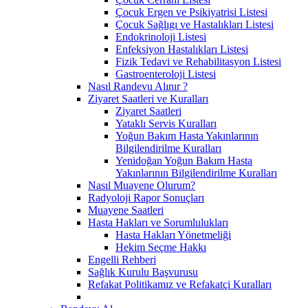
Çocuk Ergen ve Psikiyatrisi Listesi
Çocuk Sağlıgı ve Hastalıkları Listesi
Endokrinoloji Listesi
Enfeksiyon Hastalıkları Listesi
Fizik Tedavi ve Rehabilitasyon Listesi
Gastroenteroloji Listesi
Nasıl Randevu Alınır ?
Ziyaret Saatleri ve Kuralları
Ziyaret Saatleri
Yataklı Servis Kuralları
Yoğun Bakım Hasta Yakınlarının
Bilgilendirilme Kuralları
Yenidoğan Yoğun Bakım Hasta
Yakınlarının Bilgilendirilme Kuralları
Nasıl Muayene Olurum?
Radyoloji Rapor Sonuçları
Muayene Saatleri
Hasta Hakları ve Sorumlulukları
Hasta Hakları Yönetmeliği
Hekim Seçme Hakkı
Engelli Rehberi
Sağlık Kurulu Başvurusu
Refakat Politikamız ve Refakatçi Kuralları