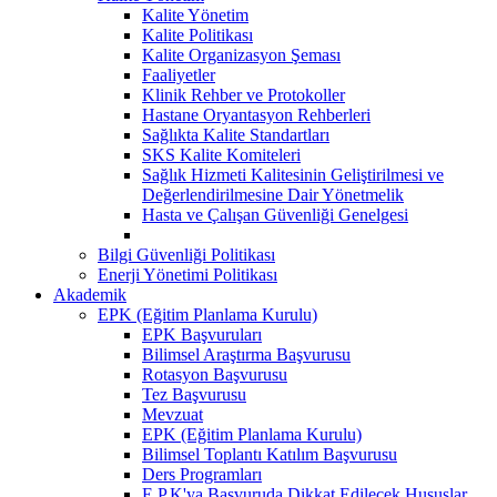
Kalite Yönetim
Kalite Politikası
Kalite Organizasyon Şeması
Faaliyetler
Klinik Rehber ve Protokoller
Hastane Oryantasyon Rehberleri
Sağlıkta Kalite Standartları
SKS Kalite Komiteleri
Sağlık Hizmeti Kalitesinin Geliştirilmesi ve
Değerlendirilmesine Dair Yönetmelik
Hasta ve Çalışan Güvenliği Genelgesi
Bilgi Güvenliği Politikası
Enerji Yönetimi Politikası
Akademik
EPK (Eğitim Planlama Kurulu)
EPK Başvuruları
Bilimsel Araştırma Başvurusu
Rotasyon Başvurusu
Tez Başvurusu
Mevzuat
EPK (Eğitim Planlama Kurulu)
Bilimsel Toplantı Katılım Başvurusu
Ders Programları
E.P.K'ya Başvuruda Dikkat Edilecek Hususlar