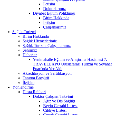
İletişim
Doktorlarımız
Diyabet Eğitim Polikliniği
Birim Hakkında
İletişim
Çalışanlarımız
Sağlık Turizmi
Birim Hakkında
Sağlık Hizmetlerimiz
Sağlık Turizmi Çalışanlarımız
Şehrimiz
Haberler
Yenimahalle Eğitim ve Araştırma Hastanesi 7.
TRAVELEXPO Uluslararası Turizm ve Seyahat
Fuarı'nda Yer Aldı
Akreditasyon ve Sertifikasyon
Tanıtım Broşürü
İletişim
Yönlendirme
Hasta Rehberi
Doktor Çalışma Takvimi
Ağız ve Diş Sağlığı
Beyin Cerrahi Listesi
Cildiye Listesi
Çocuk Cerrahi Listesi