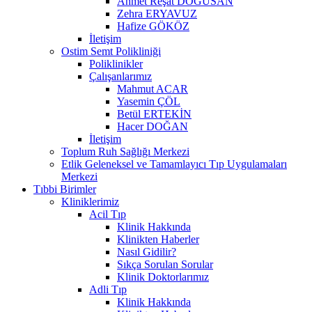
Ahmet Reşat DOĞUSAN
Zehra ERYAVUZ
Hafize GÖKÖZ
İletişim
Ostim Semt Polikliniği
Poliklinikler
Çalışanlarımız
Mahmut ACAR
Yasemin ÇÖL
Betül ERTEKİN
Hacer DOĞAN
İletişim
Toplum Ruh Sağlığı Merkezi
Etlik Geleneksel ve Tamamlayıcı Tıp Uygulamaları
Merkezi
Tıbbi Birimler
Kliniklerimiz
Acil Tıp
Klinik Hakkında
Klinikten Haberler
Nasıl Gidilir?
Sıkça Sorulan Sorular
Klinik Doktorlarımız
Adli Tıp
Klinik Hakkında