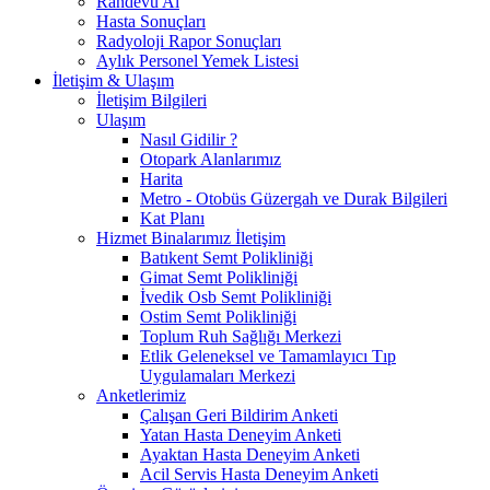
Randevu Al
Hasta Sonuçları
Radyoloji Rapor Sonuçları
Aylık Personel Yemek Listesi
İletişim & Ulaşım
İletişim Bilgileri
Ulaşım
Nasıl Gidilir ?
Otopark Alanlarımız
Harita
Metro - Otobüs Güzergah ve Durak Bilgileri
Kat Planı
Hizmet Binalarımız İletişim
Batıkent Semt Polikliniği
Gimat Semt Polikliniği
İvedik Osb Semt Polikliniği
Ostim Semt Polikliniği
Toplum Ruh Sağlığı Merkezi
Etlik Geleneksel ve Tamamlayıcı Tıp
Uygulamaları Merkezi
Anketlerimiz
Çalışan Geri Bildirim Anketi
Yatan Hasta Deneyim Anketi
Ayaktan Hasta Deneyim Anketi
Acil Servis Hasta Deneyim Anketi