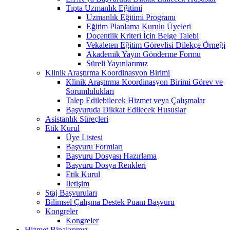
Tıpta Uzmanlık Eğitimi
Uzmanlık Eğitimi Programı
Eğitim Planlama Kurulu Üyeleri
Doçentlik Kriteri İçin Belge Talebi
Vekaleten Eğitim Görevlisi Dilekçe Örneği
Akademik Yayın Gönderme Formu
Süreli Yayınlarımız
Klinik Araştırma Koordinasyon Birimi
Klinik Araştırma Koordinasyon Birimi Görev ve
Sorumlulukları
Talep Edilebilecek Hizmet veya Çalışmalar
Başvuruda Dikkat Edilecek Hususlar
Asistanlık Süreçleri
Etik Kurul
Üye Listesi
Başvuru Formları
Başvuru Dosyası Hazırlama
Başvuru Dosya Renkleri
Etik Kurul
İletişim
Staj Başvuruları
Bilimsel Çalışma Destek Puanı Başvuru
Kongreler
Kongreler
Hizmet Binalarımız