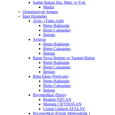
Sağlık Bakım Hiz. Müd. ve Yrd.
Müdür
Organizasyon Şeması
İdari Hizmetler
Arşiv- (Tıbbi-Adli)
Birim Hakkında
Birim Çalışanları
İletişim
Ayniyat
Birim Hakkında
Birim Çalışanları
İletişim
Basın Yayın İletişim ve Tanıtım Birimi
Birim Hakkında
Birim Çalışanları
İletişim
Bilgi İşlem (Network)
Birim Hakkında
Birim Çalışanları
İletişim
Biyomedikal (Depo)
İbrahim ÖZCAN
Mustafa ÇİFTDOĞAN
Cemal Görkem ATALAY
Biyomedikal (Klinik Mühendislik )