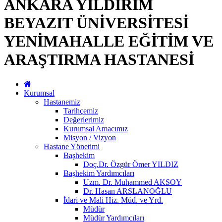
ANKARA YILDIRIM
BEYAZIT ÜNİVERSİTESİ
YENİMAHALLE EĞİTİM VE
ARAŞTIRMA HASTANESİ
Kurumsal
Hastanemiz
Tarihçemiz
Değerlerimiz
Kurumsal Amacımız
Misyon / Vizyon
Hastane Yönetimi
Başhekim
Doç.Dr. Özgür Ömer YILDIZ
Başhekim Yardımcıları
Uzm. Dr. Muhammed AKSOY
Dr. Hasan ARSLANOĞLU
İdari ve Mali Hiz. Müd. ve Yrd.
Müdür
Müdür Yardımcıları