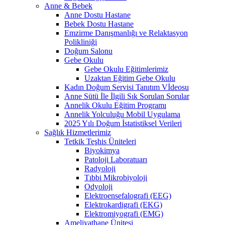
Anne & Bebek
Anne Dostu Hastane
Bebek Dostu Hastane
Emzirme Danışmanlığı ve Relaktasyon
Polikliniği
Doğum Salonu
Gebe Okulu
Gebe Okulu Eğitimlerimiz
Uzaktan Eğitim Gebe Okulu
Kadın Doğum Servisi Tanıtım Vİdeosu
Anne Sütü İle İlgili Sık Sorulan Sorular
Annelik Okulu Eğitim Programı
Annelik Yolculuğu Mobil Uygulama
2025 Yılı Doğum İstatistiksel Verileri
Sağlık Hizmetlerimiz
Tetkik Teşhis Üniteleri
Biyokimya
Patoloji Laboratuarı
Radyoloji
Tıbbi Mikrobiyoloji
Odyoloji
Elektroensefalografi (EEG)
Elektrokardigrafi (EKG)
Elektromiyografi (EMG)
Ameliyathane Ünitesi