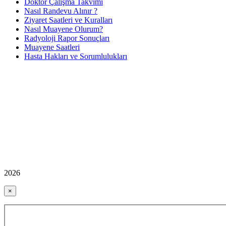
Doktor Çalışma Takvimi
Nasıl Randevu Alınır ?
Ziyaret Saatleri ve Kuralları
Nasıl Muayene Olurum?
Radyoloji Rapor Sonuçları
Muayene Saatleri
Hasta Hakları ve Sorumlulukları
2026
×