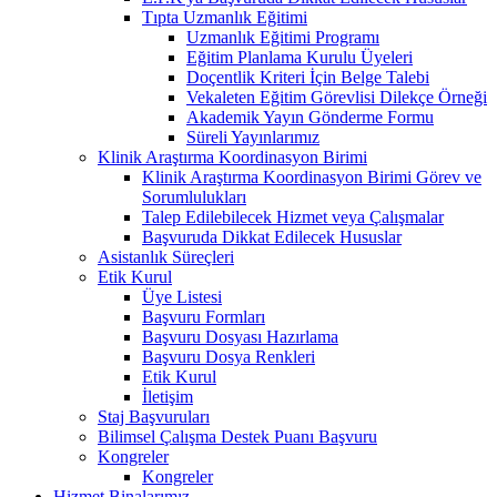
Tıpta Uzmanlık Eğitimi
Uzmanlık Eğitimi Programı
Eğitim Planlama Kurulu Üyeleri
Doçentlik Kriteri İçin Belge Talebi
Vekaleten Eğitim Görevlisi Dilekçe Örneği
Akademik Yayın Gönderme Formu
Süreli Yayınlarımız
Klinik Araştırma Koordinasyon Birimi
Klinik Araştırma Koordinasyon Birimi Görev ve
Sorumlulukları
Talep Edilebilecek Hizmet veya Çalışmalar
Başvuruda Dikkat Edilecek Hususlar
Asistanlık Süreçleri
Etik Kurul
Üye Listesi
Başvuru Formları
Başvuru Dosyası Hazırlama
Başvuru Dosya Renkleri
Etik Kurul
İletişim
Staj Başvuruları
Bilimsel Çalışma Destek Puanı Başvuru
Kongreler
Kongreler
Hizmet Binalarımız