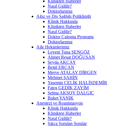
Klinikten Haberler
Nasıl Gidilir?
Doktorlarımız
Ağız ve Diş Sağlığı Polikliniği
Klinik Hakkında
Klinikten Haberler
Nasıl Gidilir?
Doktor Çalışma Programı
Doktorlarımız
Aile Hekimlerimiz
Levent Tuna ŞENGÖZ
Ahmet Reşat DOĞUSAN
Şeyda AKÇAY
Betül ERCAN
Merve ATALAY DİRGEN
Mehmet ŞAHİN
Yasemin ÇELİK HALİSDEMİR
Fatoş GEDİK ZAYİM
Selma AKSOY DALGIÇ
Buket YANIK
Anestezi ve Reanimasyon
Klinik Hakkında
Klinikten Haberler
Nasıl Gidilir?
Sıkça Sorulan Sorular