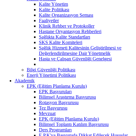
Kalite Yönetim
Kalite Politikası
Kalite Organizasyon Şeması
Faaliyetler
Klinik Rehber ve Protokoller
Hastane Oryantasyon Rehberleri
Sağlıkta Kalite Standartları
SKS Kalite Komiteleri
Sağlık Hizmeti Kalitesinin Geliştirilmesi ve
Değerlendirilmesine Dair Yönetmelik
Hasta ve Çalışan Güvenliği Genelgesi
Bilgi Güvenliği Politikası
Enerji Yönetimi Politikası
Akademik
EPK (Eğitim Planlama Kurulu)
EPK Başvuruları
Bilimsel Araştırma Başvurusu
Rotasyon Başvurusu
Tez Başvurusu
Mevzuat
EPK (Eğitim Planlama Kurulu)
Bilimsel Toplantı Katılım Başvurusu
Ders Programları
E.P.K'ya Başvuruda Dikkat Edilecek Hususlar