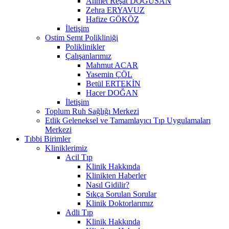
Ahmet Reşat DOĞUSAN
Zehra ERYAVUZ
Hafize GÖKÖZ
İletişim
Ostim Semt Polikliniği
Poliklinikler
Çalışanlarımız
Mahmut ACAR
Yasemin ÇÖL
Betül ERTEKİN
Hacer DOĞAN
İletişim
Toplum Ruh Sağlığı Merkezi
Etlik Geleneksel ve Tamamlayıcı Tıp Uygulamaları
Merkezi
Tıbbi Birimler
Kliniklerimiz
Acil Tıp
Klinik Hakkında
Klinikten Haberler
Nasıl Gidilir?
Sıkça Sorulan Sorular
Klinik Doktorlarımız
Adli Tıp
Klinik Hakkında