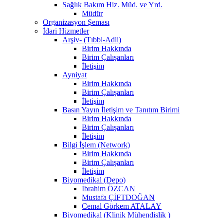
Sağlık Bakım Hiz. Müd. ve Yrd.
Müdür
Organizasyon Şeması
İdari Hizmetler
Arşiv- (Tıbbi-Adli)
Birim Hakkında
Birim Çalışanları
İletişim
Ayniyat
Birim Hakkında
Birim Çalışanları
İletişim
Basın Yayın İletişim ve Tanıtım Birimi
Birim Hakkında
Birim Çalışanları
İletişim
Bilgi İşlem (Network)
Birim Hakkında
Birim Çalışanları
İletişim
Biyomedikal (Depo)
İbrahim ÖZCAN
Mustafa ÇİFTDOĞAN
Cemal Görkem ATALAY
Biyomedikal (Klinik Mühendislik )