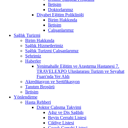
İletişim
Doktorlarımız
Diyabet Eğitim Polikliniği
Birim Hakkında
İletişim
Çalışanlarımız
Sağlık Turizmi
Birim Hakkında
Sağlık Hizmetlerimiz
Sağlık Turizmi Çalışanlarımız
Şehrimiz
Haberler
Yenimahalle Eğitim ve Araştırma Hastanesi 7.
TRAVELEXPO Uluslararası Turizm ve Seyahat
Fuarı'nda Yer Aldı
Akreditasyon ve Sertifikasyon
Tanıtım Broşürü
İletişim
Yönlendirme
Hasta Rehberi
Doktor Çalışma Takvimi
Ağız ve Diş Sağlığı
Beyin Cerrahi Listesi
Cildiye Listesi
Çocuk Cerrahi Listesi