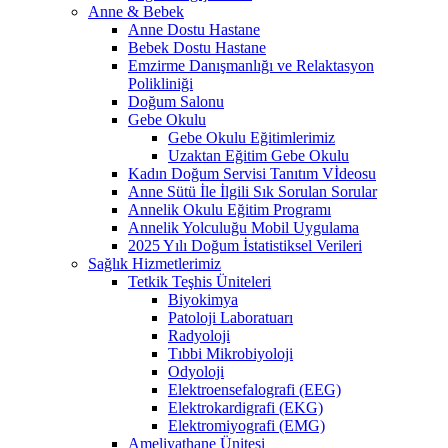
Anne & Bebek
Anne Dostu Hastane
Bebek Dostu Hastane
Emzirme Danışmanlığı ve Relaktasyon
Polikliniği
Doğum Salonu
Gebe Okulu
Gebe Okulu Eğitimlerimiz
Uzaktan Eğitim Gebe Okulu
Kadın Doğum Servisi Tanıtım Vİdeosu
Anne Sütü İle İlgili Sık Sorulan Sorular
Annelik Okulu Eğitim Programı
Annelik Yolculuğu Mobil Uygulama
2025 Yılı Doğum İstatistiksel Verileri
Sağlık Hizmetlerimiz
Tetkik Teşhis Üniteleri
Biyokimya
Patoloji Laboratuarı
Radyoloji
Tıbbi Mikrobiyoloji
Odyoloji
Elektroensefalografi (EEG)
Elektrokardigrafi (EKG)
Elektromiyografi (EMG)
Ameliyathane Ünitesi