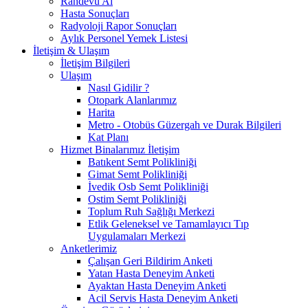
Randevu Al
Hasta Sonuçları
Radyoloji Rapor Sonuçları
Aylık Personel Yemek Listesi
İletişim & Ulaşım
İletişim Bilgileri
Ulaşım
Nasıl Gidilir ?
Otopark Alanlarımız
Harita
Metro - Otobüs Güzergah ve Durak Bilgileri
Kat Planı
Hizmet Binalarımız İletişim
Batıkent Semt Polikliniği
Gimat Semt Polikliniği
İvedik Osb Semt Polikliniği
Ostim Semt Polikliniği
Toplum Ruh Sağlığı Merkezi
Etlik Geleneksel ve Tamamlayıcı Tıp
Uygulamaları Merkezi
Anketlerimiz
Çalışan Geri Bildirim Anketi
Yatan Hasta Deneyim Anketi
Ayaktan Hasta Deneyim Anketi
Acil Servis Hasta Deneyim Anketi