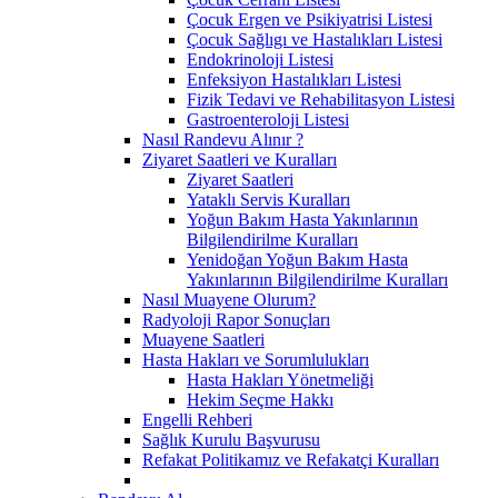
Çocuk Ergen ve Psikiyatrisi Listesi
Çocuk Sağlıgı ve Hastalıkları Listesi
Endokrinoloji Listesi
Enfeksiyon Hastalıkları Listesi
Fizik Tedavi ve Rehabilitasyon Listesi
Gastroenteroloji Listesi
Nasıl Randevu Alınır ?
Ziyaret Saatleri ve Kuralları
Ziyaret Saatleri
Yataklı Servis Kuralları
Yoğun Bakım Hasta Yakınlarının
Bilgilendirilme Kuralları
Yenidoğan Yoğun Bakım Hasta
Yakınlarının Bilgilendirilme Kuralları
Nasıl Muayene Olurum?
Radyoloji Rapor Sonuçları
Muayene Saatleri
Hasta Hakları ve Sorumlulukları
Hasta Hakları Yönetmeliği
Hekim Seçme Hakkı
Engelli Rehberi
Sağlık Kurulu Başvurusu
Refakat Politikamız ve Refakatçi Kuralları