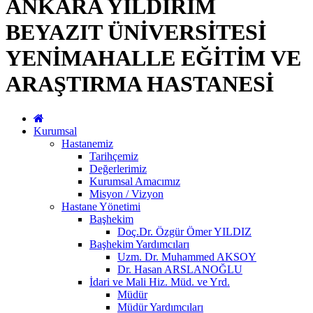
ANKARA YILDIRIM
BEYAZIT ÜNİVERSİTESİ
YENİMAHALLE EĞİTİM VE
ARAŞTIRMA HASTANESİ
Kurumsal
Hastanemiz
Tarihçemiz
Değerlerimiz
Kurumsal Amacımız
Misyon / Vizyon
Hastane Yönetimi
Başhekim
Doç.Dr. Özgür Ömer YILDIZ
Başhekim Yardımcıları
Uzm. Dr. Muhammed AKSOY
Dr. Hasan ARSLANOĞLU
İdari ve Mali Hiz. Müd. ve Yrd.
Müdür
Müdür Yardımcıları