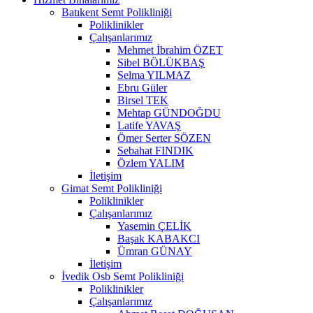
Batıkent Semt Polikliniği
Poliklinikler
Çalışanlarımız
Mehmet İbrahim ÖZET
Sibel BÖLÜKBAŞ
Selma YILMAZ
Ebru Güler
Birsel TEK
Mehtap GÜNDOĞDU
Latife YAVAŞ
Ömer Serter SÖZEN
Sebahat FINDIK
Özlem YALIM
İletişim
Gimat Semt Polikliniği
Poliklinikler
Çalışanlarımız
Yasemin ÇELİK
Başak KABAKCI
Ümran GÜNAY
İletişim
İvedik Osb Semt Polikliniği
Poliklinikler
Çalışanlarımız