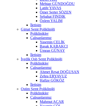
Mehtap GÜNDOĞDU
Latife YAVAŞ
Ömer Serter SÖZEN
Sebahat FINDIK
Özlem YALIM
İletişim
Gimat Semt Polikliniği
Poliklinikler
Çalışanlarımız
Yasemin ÇELİK
Başak KABAKCI
Ümran GÜNAY
İletişim
İvedik Osb Semt Polikliniği
Poliklinikler
Çalışanlarımız
Ahmet Reşat DOĞUSAN
Zehra ERYAVUZ
Hafize GÖKÖZ
İletişim
Ostim Semt Polikliniği
Poliklinikler
Çalışanlarımız
Mahmut ACAR
Yasemin ÇÖL