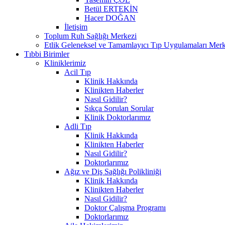
Betül ERTEKİN
Hacer DOĞAN
İletişim
Toplum Ruh Sağlığı Merkezi
Etlik Geleneksel ve Tamamlayıcı Tıp Uygulamaları Merk
Tıbbi Birimler
Kliniklerimiz
Acil Tıp
Klinik Hakkında
Klinikten Haberler
Nasıl Gidilir?
Sıkça Sorulan Sorular
Klinik Doktorlarımız
Adli Tıp
Klinik Hakkında
Klinikten Haberler
Nasıl Gidilir?
Doktorlarımız
Ağız ve Diş Sağlığı Polikliniği
Klinik Hakkında
Klinikten Haberler
Nasıl Gidilir?
Doktor Çalışma Programı
Doktorlarımız