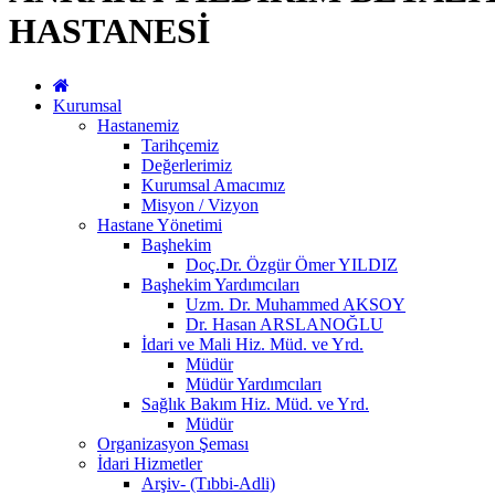
HASTANESİ
Kurumsal
Hastanemiz
Tarihçemiz
Değerlerimiz
Kurumsal Amacımız
Misyon / Vizyon
Hastane Yönetimi
Başhekim
Doç.Dr. Özgür Ömer YILDIZ
Başhekim Yardımcıları
Uzm. Dr. Muhammed AKSOY
Dr. Hasan ARSLANOĞLU
İdari ve Mali Hiz. Müd. ve Yrd.
Müdür
Müdür Yardımcıları
Sağlık Bakım Hiz. Müd. ve Yrd.
Müdür
Organizasyon Şeması
İdari Hizmetler
Arşiv- (Tıbbi-Adli)