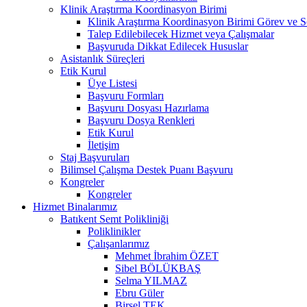
Klinik Araştırma Koordinasyon Birimi
Klinik Araştırma Koordinasyon Birimi Görev ve S
Talep Edilebilecek Hizmet veya Çalışmalar
Başvuruda Dikkat Edilecek Hususlar
Asistanlık Süreçleri
Etik Kurul
Üye Listesi
Başvuru Formları
Başvuru Dosyası Hazırlama
Başvuru Dosya Renkleri
Etik Kurul
İletişim
Staj Başvuruları
Bilimsel Çalışma Destek Puanı Başvuru
Kongreler
Kongreler
Hizmet Binalarımız
Batıkent Semt Polikliniği
Poliklinikler
Çalışanlarımız
Mehmet İbrahim ÖZET
Sibel BÖLÜKBAŞ
Selma YILMAZ
Ebru Güler
Birsel TEK