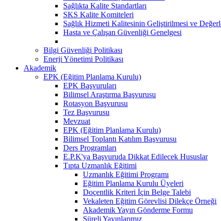
Sağlıkta Kalite Standartları
SKS Kalite Komiteleri
Sağlık Hizmeti Kalitesinin Geliştirilmesi ve Değer
Hasta ve Çalışan Güvenliği Genelgesi
Bilgi Güvenliği Politikası
Enerji Yönetimi Politikası
Akademik
EPK (Eğitim Planlama Kurulu)
EPK Başvuruları
Bilimsel Araştırma Başvurusu
Rotasyon Başvurusu
Tez Başvurusu
Mevzuat
EPK (Eğitim Planlama Kurulu)
Bilimsel Toplantı Katılım Başvurusu
Ders Programları
E.P.K'ya Başvuruda Dikkat Edilecek Hususlar
Tıpta Uzmanlık Eğitimi
Uzmanlık Eğitimi Programı
Eğitim Planlama Kurulu Üyeleri
Doçentlik Kriteri İçin Belge Talebi
Vekaleten Eğitim Görevlisi Dilekçe Örneği
Akademik Yayın Gönderme Formu
Süreli Yayınlarımız