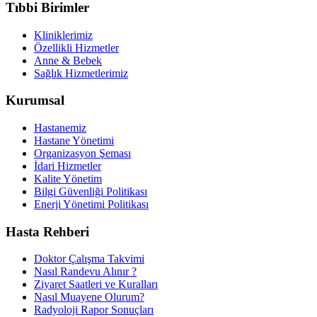
Tıbbi Birimler
Kliniklerimiz
Özellikli Hizmetler
Anne & Bebek
Sağlık Hizmetlerimiz
Kurumsal
Hastanemiz
Hastane Yönetimi
Organizasyon Şeması
İdari Hizmetler
Kalite Yönetim
Bilgi Güvenliği Politikası
Enerji Yönetimi Politikası
Hasta Rehberi
Doktor Çalışma Takvimi
Nasıl Randevu Alınır ?
Ziyaret Saatleri ve Kuralları
Nasıl Muayene Olurum?
Radyoloji Rapor Sonuçları