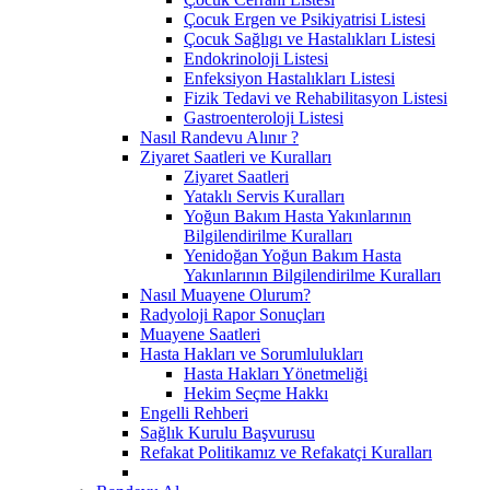
Çocuk Ergen ve Psikiyatrisi Listesi
Çocuk Sağlıgı ve Hastalıkları Listesi
Endokrinoloji Listesi
Enfeksiyon Hastalıkları Listesi
Fizik Tedavi ve Rehabilitasyon Listesi
Gastroenteroloji Listesi
Nasıl Randevu Alınır ?
Ziyaret Saatleri ve Kuralları
Ziyaret Saatleri
Yataklı Servis Kuralları
Yoğun Bakım Hasta Yakınlarının
Bilgilendirilme Kuralları
Yenidoğan Yoğun Bakım Hasta
Yakınlarının Bilgilendirilme Kuralları
Nasıl Muayene Olurum?
Radyoloji Rapor Sonuçları
Muayene Saatleri
Hasta Hakları ve Sorumlulukları
Hasta Hakları Yönetmeliği
Hekim Seçme Hakkı
Engelli Rehberi
Sağlık Kurulu Başvurusu
Refakat Politikamız ve Refakatçi Kuralları