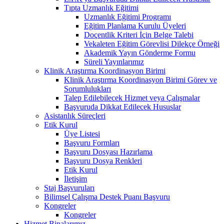
Tıpta Uzmanlık Eğitimi
Uzmanlık Eğitimi Programı
Eğitim Planlama Kurulu Üyeleri
Doçentlik Kriteri İçin Belge Talebi
Vekaleten Eğitim Görevlisi Dilekçe Örneği
Akademik Yayın Gönderme Formu
Süreli Yayınlarımız
Klinik Araştırma Koordinasyon Birimi
Klinik Araştırma Koordinasyon Birimi Görev ve
Sorumlulukları
Talep Edilebilecek Hizmet veya Çalışmalar
Başvuruda Dikkat Edilecek Hususlar
Asistanlık Süreçleri
Etik Kurul
Üye Listesi
Başvuru Formları
Başvuru Dosyası Hazırlama
Başvuru Dosya Renkleri
Etik Kurul
İletişim
Staj Başvuruları
Bilimsel Çalışma Destek Puanı Başvuru
Kongreler
Kongreler
Hizmet Binalarımız