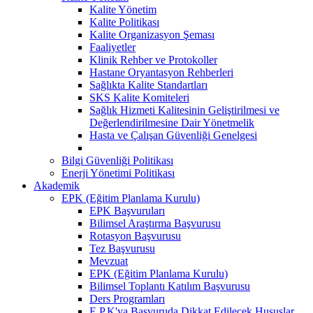
Kalite Yönetim
Kalite Politikası
Kalite Organizasyon Şeması
Faaliyetler
Klinik Rehber ve Protokoller
Hastane Oryantasyon Rehberleri
Sağlıkta Kalite Standartları
SKS Kalite Komiteleri
Sağlık Hizmeti Kalitesinin Geliştirilmesi ve
Değerlendirilmesine Dair Yönetmelik
Hasta ve Çalışan Güvenliği Genelgesi
Bilgi Güvenliği Politikası
Enerji Yönetimi Politikası
Akademik
EPK (Eğitim Planlama Kurulu)
EPK Başvuruları
Bilimsel Araştırma Başvurusu
Rotasyon Başvurusu
Tez Başvurusu
Mevzuat
EPK (Eğitim Planlama Kurulu)
Bilimsel Toplantı Katılım Başvurusu
Ders Programları
E.P.K'ya Başvuruda Dikkat Edilecek Hususlar