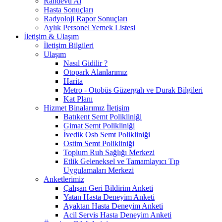
Randevu Al
Hasta Sonuçları
Radyoloji Rapor Sonuçları
Aylık Personel Yemek Listesi
İletişim & Ulaşım
İletişim Bilgileri
Ulaşım
Nasıl Gidilir ?
Otopark Alanlarımız
Harita
Metro - Otobüs Güzergah ve Durak Bilgileri
Kat Planı
Hizmet Binalarımız İletişim
Batıkent Semt Polikliniği
Gimat Semt Polikliniği
İvedik Osb Semt Polikliniği
Ostim Semt Polikliniği
Toplum Ruh Sağlığı Merkezi
Etlik Geleneksel ve Tamamlayıcı Tıp
Uygulamaları Merkezi
Anketlerimiz
Çalışan Geri Bildirim Anketi
Yatan Hasta Deneyim Anketi
Ayaktan Hasta Deneyim Anketi
Acil Servis Hasta Deneyim Anketi