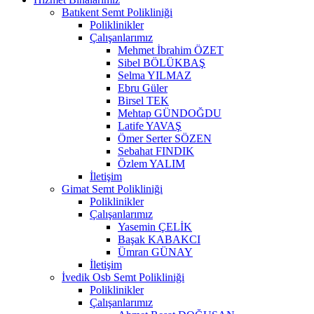
Batıkent Semt Polikliniği
Poliklinikler
Çalışanlarımız
Mehmet İbrahim ÖZET
Sibel BÖLÜKBAŞ
Selma YILMAZ
Ebru Güler
Birsel TEK
Mehtap GÜNDOĞDU
Latife YAVAŞ
Ömer Serter SÖZEN
Sebahat FINDIK
Özlem YALIM
İletişim
Gimat Semt Polikliniği
Poliklinikler
Çalışanlarımız
Yasemin ÇELİK
Başak KABAKCI
Ümran GÜNAY
İletişim
İvedik Osb Semt Polikliniği
Poliklinikler
Çalışanlarımız