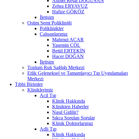
Ahmet Reşat DOĞUSAN
Zehra ERYAVUZ
Hafize GÖKÖZ
İletişim
Ostim Semt Polikliniği
Poliklinikler
Çalışanlarımız
Mahmut ACAR
Yasemin ÇÖL
Betül ERTEKİN
Hacer DOĞAN
İletişim
Toplum Ruh Sağlığı Merkezi
Etlik Geleneksel ve Tamamlayıcı Tıp Uygulamaları
Merkezi
Tıbbi Birimler
Kliniklerimiz
Acil Tıp
Klinik Hakkında
Klinikten Haberler
Nasıl Gidilir?
Sıkça Sorulan Sorular
Klinik Doktorlarımız
Adli Tıp
Klinik Hakkında