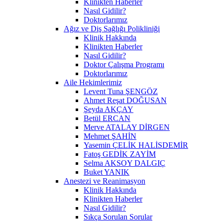
Klinikten Haberler
Nasıl Gidilir?
Doktorlarımız
Ağız ve Diş Sağlığı Polikliniği
Klinik Hakkında
Klinikten Haberler
Nasıl Gidilir?
Doktor Çalışma Programı
Doktorlarımız
Aile Hekimlerimiz
Levent Tuna ŞENGÖZ
Ahmet Reşat DOĞUSAN
Şeyda AKÇAY
Betül ERCAN
Merve ATALAY DİRGEN
Mehmet ŞAHİN
Yasemin ÇELİK HALİSDEMİR
Fatoş GEDİK ZAYİM
Selma AKSOY DALGIÇ
Buket YANIK
Anestezi ve Reanimasyon
Klinik Hakkında
Klinikten Haberler
Nasıl Gidilir?
Sıkça Sorulan Sorular