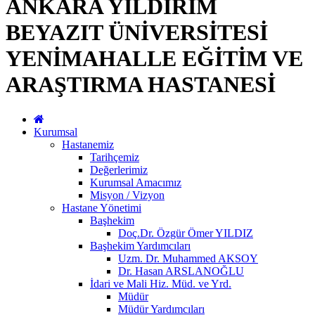
ANKARA YILDIRIM
BEYAZIT ÜNİVERSİTESİ
YENİMAHALLE EĞİTİM VE
ARAŞTIRMA HASTANESİ
Kurumsal
Hastanemiz
Tarihçemiz
Değerlerimiz
Kurumsal Amacımız
Misyon / Vizyon
Hastane Yönetimi
Başhekim
Doç.Dr. Özgür Ömer YILDIZ
Başhekim Yardımcıları
Uzm. Dr. Muhammed AKSOY
Dr. Hasan ARSLANOĞLU
İdari ve Mali Hiz. Müd. ve Yrd.
Müdür
Müdür Yardımcıları