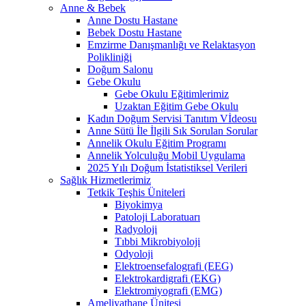
Anne & Bebek
Anne Dostu Hastane
Bebek Dostu Hastane
Emzirme Danışmanlığı ve Relaktasyon
Polikliniği
Doğum Salonu
Gebe Okulu
Gebe Okulu Eğitimlerimiz
Uzaktan Eğitim Gebe Okulu
Kadın Doğum Servisi Tanıtım Vİdeosu
Anne Sütü İle İlgili Sık Sorulan Sorular
Annelik Okulu Eğitim Programı
Annelik Yolculuğu Mobil Uygulama
2025 Yılı Doğum İstatistiksel Verileri
Sağlık Hizmetlerimiz
Tetkik Teşhis Üniteleri
Biyokimya
Patoloji Laboratuarı
Radyoloji
Tıbbi Mikrobiyoloji
Odyoloji
Elektroensefalografi (EEG)
Elektrokardigrafi (EKG)
Elektromiyografi (EMG)
Ameliyathane Ünitesi