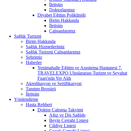
İletişim
Doktorlarımız
Diyabet Eğitim Polikliniği
Birim Hakkında
İletişim
Çalışanlarımız
Sağlık Turizmi
Birim Hakkında
Sağlık Hizmetlerimiz
Sağlık Turizmi Çalışanlarımız
Şehrimiz
Haberler
Yenimahalle Eğitim ve Araştırma Hastanesi 7.
TRAVELEXPO Uluslararası Turizm ve Seyahat
Fuarı'nda Yer Aldı
Akreditasyon ve Sertifikasyon
Tanıtım Broşürü
İletişim
Yönlendirme
Hasta Rehberi
Doktor Çalışma Takvimi
Ağız ve Diş Sağlığı
Beyin Cerrahi Listesi
Cildiye Listesi
Çocuk Cerrahi Listesi