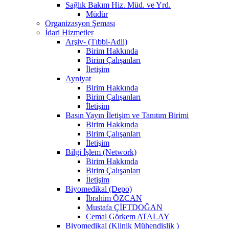
Sağlık Bakım Hiz. Müd. ve Yrd.
Müdür
Organizasyon Şeması
İdari Hizmetler
Arşiv- (Tıbbi-Adli)
Birim Hakkında
Birim Çalışanları
İletişim
Ayniyat
Birim Hakkında
Birim Çalışanları
İletişim
Basın Yayın İletişim ve Tanıtım Birimi
Birim Hakkında
Birim Çalışanları
İletişim
Bilgi İşlem (Network)
Birim Hakkında
Birim Çalışanları
İletişim
Biyomedikal (Depo)
İbrahim ÖZCAN
Mustafa ÇİFTDOĞAN
Cemal Görkem ATALAY
Biyomedikal (Klinik Mühendislik )