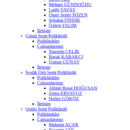
Mehtap GÜNDOĞDU
Latife YAVAŞ
Ömer Serter SÖZEN
Sebahat FINDIK
Özlem YALIM
İletişim
Gimat Semt Polikliniği
Poliklinikler
Çalışanlarımız
Yasemin ÇELİK
Başak KABAKCI
Ümran GÜNAY
İletişim
İvedik Osb Semt Polikliniği
Poliklinikler
Çalışanlarımız
Ahmet Reşat DOĞUSAN
Zehra ERYAVUZ
Hafize GÖKÖZ
İletişim
Ostim Semt Polikliniği
Poliklinikler
Çalışanlarımız
Mahmut ACAR
Yasemin ÇÖL