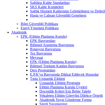
Sağlıkta Kalite Standartları
SKS Kalite Komiteleri
Sağlık Hizmeti Kalitesinin Geliştirilmesi ve Değer
Hasta ve Çalışan Güvenliği Genelgesi
Bilgi Güvenliği Politikası
Enerji Yönetimi Politikası
Akademik
EPK (Eğitim Planlama Kurulu)
EPK Başvuruları
Bilimsel Araştırma Başvurusu
Rotasyon Başvurusu
Tez Başvurusu
Mevzuat
EPK (Eğitim Planlama Kurulu)
Bilimsel Toplantı Katılım Başvurusu
Ders Programları
E.P.K'ya Başvuruda Dikkat Edilecek Hususlar
Tıpta Uzmanlık Eğitimi
Uzmanlık Eğitimi Programı
Eğitim Planlama Kurulu Üyeleri
Doçentlik Kriteri İçin Belge Talebi
Vekaleten Eğitim Görevlisi Dilekçe Örneği
Akademik Yayın Gönderme Formu
Süreli Yayınlarımız