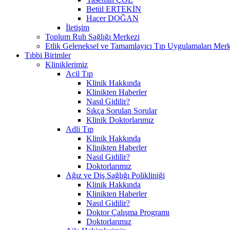
Betül ERTEKİN
Hacer DOĞAN
İletişim
Toplum Ruh Sağlığı Merkezi
Etlik Geleneksel ve Tamamlayıcı Tıp Uygulamaları Merk
Tıbbi Birimler
Kliniklerimiz
Acil Tıp
Klinik Hakkında
Klinikten Haberler
Nasıl Gidilir?
Sıkça Sorulan Sorular
Klinik Doktorlarımız
Adli Tıp
Klinik Hakkında
Klinikten Haberler
Nasıl Gidilir?
Doktorlarımız
Ağız ve Diş Sağlığı Polikliniği
Klinik Hakkında
Klinikten Haberler
Nasıl Gidilir?
Doktor Çalışma Programı
Doktorlarımız