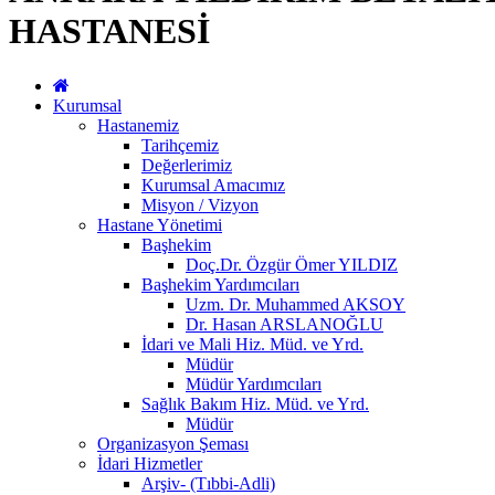
HASTANESİ
Kurumsal
Hastanemiz
Tarihçemiz
Değerlerimiz
Kurumsal Amacımız
Misyon / Vizyon
Hastane Yönetimi
Başhekim
Doç.Dr. Özgür Ömer YILDIZ
Başhekim Yardımcıları
Uzm. Dr. Muhammed AKSOY
Dr. Hasan ARSLANOĞLU
İdari ve Mali Hiz. Müd. ve Yrd.
Müdür
Müdür Yardımcıları
Sağlık Bakım Hiz. Müd. ve Yrd.
Müdür
Organizasyon Şeması
İdari Hizmetler
Arşiv- (Tıbbi-Adli)