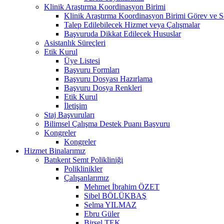
Klinik Araştırma Koordinasyon Birimi
Klinik Araştırma Koordinasyon Birimi Görev ve S
Talep Edilebilecek Hizmet veya Çalışmalar
Başvuruda Dikkat Edilecek Hususlar
Asistanlık Süreçleri
Etik Kurul
Üye Listesi
Başvuru Formları
Başvuru Dosyası Hazırlama
Başvuru Dosya Renkleri
Etik Kurul
İletişim
Staj Başvuruları
Bilimsel Çalışma Destek Puanı Başvuru
Kongreler
Kongreler
Hizmet Binalarımız
Batıkent Semt Polikliniği
Poliklinikler
Çalışanlarımız
Mehmet İbrahim ÖZET
Sibel BÖLÜKBAŞ
Selma YILMAZ
Ebru Güler
Birsel TEK