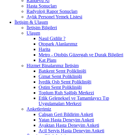
Randevu Al
Hasta Sonuçları
Radyoloji Rapor Sonuçları
Aylık Personel Yemek Listesi
İletişim & Ulaşım
İletişim Bilgileri
Ulaşım
Nasıl Gidilir ?
Otopark Alanlarımız
Harita
Metro - Otobüs Güzergah ve Durak Bilgileri
Kat Planı
Hizmet Binalarımız İletişim
Batıkent Semt Polikliniği
Gimat Semt Polikliniği
İvedik Osb Semt Polikliniği
Ostim Semt Polikliniği
Toplum Ruh Sağlığı Merkezi
Etlik Geleneksel ve Tamamlayıcı Tıp
Uygulamaları Merkezi
Anketlerimiz
Çalışan Geri Bildirim Anketi
Yatan Hasta Deneyim Anketi
Ayaktan Hasta Deneyim Anketi
Acil Servis Hasta Deneyim Anketi