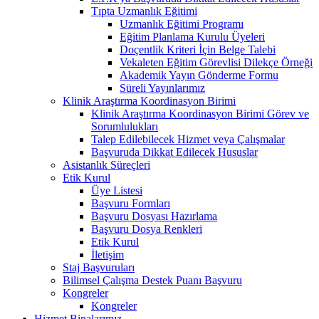
Tıpta Uzmanlık Eğitimi
Uzmanlık Eğitimi Programı
Eğitim Planlama Kurulu Üyeleri
Doçentlik Kriteri İçin Belge Talebi
Vekaleten Eğitim Görevlisi Dilekçe Örneği
Akademik Yayın Gönderme Formu
Süreli Yayınlarımız
Klinik Araştırma Koordinasyon Birimi
Klinik Araştırma Koordinasyon Birimi Görev ve
Sorumlulukları
Talep Edilebilecek Hizmet veya Çalışmalar
Başvuruda Dikkat Edilecek Hususlar
Asistanlık Süreçleri
Etik Kurul
Üye Listesi
Başvuru Formları
Başvuru Dosyası Hazırlama
Başvuru Dosya Renkleri
Etik Kurul
İletişim
Staj Başvuruları
Bilimsel Çalışma Destek Puanı Başvuru
Kongreler
Kongreler
Hizmet Binalarımız