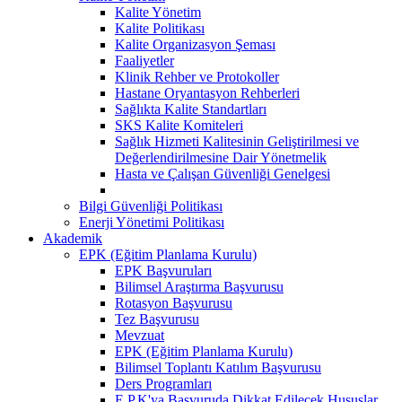
Kalite Yönetim
Kalite Politikası
Kalite Organizasyon Şeması
Faaliyetler
Klinik Rehber ve Protokoller
Hastane Oryantasyon Rehberleri
Sağlıkta Kalite Standartları
SKS Kalite Komiteleri
Sağlık Hizmeti Kalitesinin Geliştirilmesi ve
Değerlendirilmesine Dair Yönetmelik
Hasta ve Çalışan Güvenliği Genelgesi
Bilgi Güvenliği Politikası
Enerji Yönetimi Politikası
Akademik
EPK (Eğitim Planlama Kurulu)
EPK Başvuruları
Bilimsel Araştırma Başvurusu
Rotasyon Başvurusu
Tez Başvurusu
Mevzuat
EPK (Eğitim Planlama Kurulu)
Bilimsel Toplantı Katılım Başvurusu
Ders Programları
E.P.K'ya Başvuruda Dikkat Edilecek Hususlar