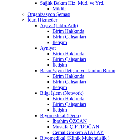
Sağlık Bakım Hiz. Müd. ve Yrd.
Müdür
Organizasyon Şeması
İdari Hizmetler
Arşiv- (Tıbbi-Adli)
Birim Hakkında
Birim Çalışanları
İletişim
Ayniyat
Birim Hakkında
Birim Çalışanları
İletişim
Basın Yayın İletişim ve Tanıtım Birimi
Birim Hakkında
Birim Çalışanları
İletişim
Bilgi İşlem (Network)
Birim Hakkında
Birim Çalışanları
İletişim
Biyomedikal (Depo)
İbrahim ÖZCAN
Mustafa ÇİFTDOĞAN
Cemal Görkem ATALAY
Biyomedikal (Klinik Mühendislik )