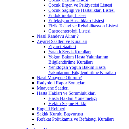
Çocuk Ergen ve Psikiyatrisi Listesi
Çocuk Sağlıgı ve Hastalıkları Listesi
Endokrinoloji Listesi
Enfeksiyon Hastalıkları Listesi
Fizik Tedavi ve Rehabilitasyon Listesi
Gastroenteroloji Listesi
Nasıl Randevu Alınır ?
Ziyaret Saatleri ve Kuralları
Ziyaret Saatleri
Yataklı Servis Kuralları
Yoğun Bakım Hasta Yakınlarının
Bilgilendirilme Kuralları
Yenidoğan Yoğun Bakım Hasta
Yakınlarının Bilgilendirilme Kuralları
Nasıl Muayene Olurum?
Radyoloji Rapor Sonuçları
Muayene Saatleri
Hasta Hakları ve Sorumlulukları
Hasta Hakları Yönetmeliği
Hekim Seçme Hakkı
Engelli Rehberi
Sağlık Kurulu Başvurusu
Refakat Politikamız ve Refakatçi Kuralları