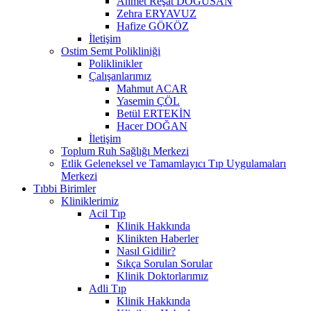
Ahmet Reşat DOĞUSAN
Zehra ERYAVUZ
Hafize GÖKÖZ
İletişim
Ostim Semt Polikliniği
Poliklinikler
Çalışanlarımız
Mahmut ACAR
Yasemin ÇÖL
Betül ERTEKİN
Hacer DOĞAN
İletişim
Toplum Ruh Sağlığı Merkezi
Etlik Geleneksel ve Tamamlayıcı Tıp Uygulamaları
Merkezi
Tıbbi Birimler
Kliniklerimiz
Acil Tıp
Klinik Hakkında
Klinikten Haberler
Nasıl Gidilir?
Sıkça Sorulan Sorular
Klinik Doktorlarımız
Adli Tıp
Klinik Hakkında