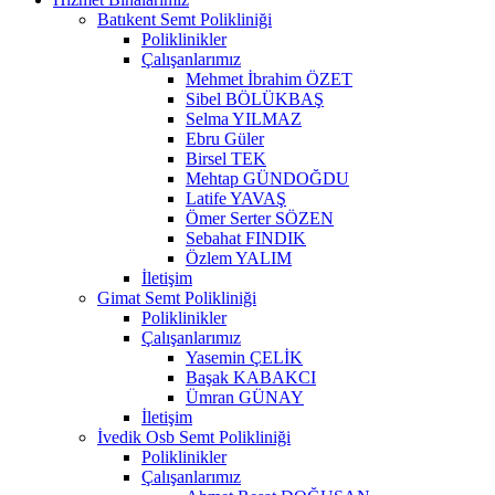
Batıkent Semt Polikliniği
Poliklinikler
Çalışanlarımız
Mehmet İbrahim ÖZET
Sibel BÖLÜKBAŞ
Selma YILMAZ
Ebru Güler
Birsel TEK
Mehtap GÜNDOĞDU
Latife YAVAŞ
Ömer Serter SÖZEN
Sebahat FINDIK
Özlem YALIM
İletişim
Gimat Semt Polikliniği
Poliklinikler
Çalışanlarımız
Yasemin ÇELİK
Başak KABAKCI
Ümran GÜNAY
İletişim
İvedik Osb Semt Polikliniği
Poliklinikler
Çalışanlarımız