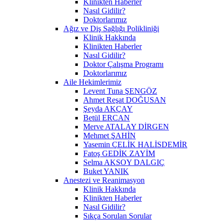
Klinikten Haberler
Nasıl Gidilir?
Doktorlarımız
Ağız ve Diş Sağlığı Polikliniği
Klinik Hakkında
Klinikten Haberler
Nasıl Gidilir?
Doktor Çalışma Programı
Doktorlarımız
Aile Hekimlerimiz
Levent Tuna ŞENGÖZ
Ahmet Reşat DOĞUSAN
Şeyda AKÇAY
Betül ERCAN
Merve ATALAY DİRGEN
Mehmet ŞAHİN
Yasemin ÇELİK HALİSDEMİR
Fatoş GEDİK ZAYİM
Selma AKSOY DALGIÇ
Buket YANIK
Anestezi ve Reanimasyon
Klinik Hakkında
Klinikten Haberler
Nasıl Gidilir?
Sıkça Sorulan Sorular