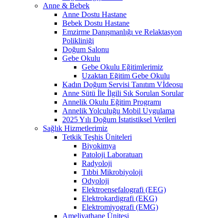
Anne & Bebek
Anne Dostu Hastane
Bebek Dostu Hastane
Emzirme Danışmanlığı ve Relaktasyon
Polikliniği
Doğum Salonu
Gebe Okulu
Gebe Okulu Eğitimlerimiz
Uzaktan Eğitim Gebe Okulu
Kadın Doğum Servisi Tanıtım Vİdeosu
Anne Sütü İle İlgili Sık Sorulan Sorular
Annelik Okulu Eğitim Programı
Annelik Yolculuğu Mobil Uygulama
2025 Yılı Doğum İstatistiksel Verileri
Sağlık Hizmetlerimiz
Tetkik Teşhis Üniteleri
Biyokimya
Patoloji Laboratuarı
Radyoloji
Tıbbi Mikrobiyoloji
Odyoloji
Elektroensefalografi (EEG)
Elektrokardigrafi (EKG)
Elektromiyografi (EMG)
Ameliyathane Ünitesi