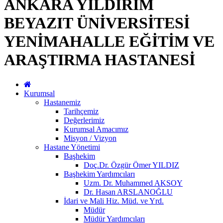
ANKARA YILDIRIM
BEYAZIT ÜNİVERSİTESİ
YENİMAHALLE EĞİTİM VE
ARAŞTIRMA HASTANESİ
Kurumsal
Hastanemiz
Tarihçemiz
Değerlerimiz
Kurumsal Amacımız
Misyon / Vizyon
Hastane Yönetimi
Başhekim
Doç.Dr. Özgür Ömer YILDIZ
Başhekim Yardımcıları
Uzm. Dr. Muhammed AKSOY
Dr. Hasan ARSLANOĞLU
İdari ve Mali Hiz. Müd. ve Yrd.
Müdür
Müdür Yardımcıları