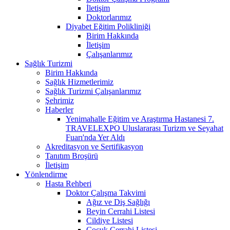
İletişim
Doktorlarımız
Diyabet Eğitim Polikliniği
Birim Hakkında
İletişim
Çalışanlarımız
Sağlık Turizmi
Birim Hakkında
Sağlık Hizmetlerimiz
Sağlık Turizmi Çalışanlarımız
Şehrimiz
Haberler
Yenimahalle Eğitim ve Araştırma Hastanesi 7.
TRAVELEXPO Uluslararası Turizm ve Seyahat
Fuarı'nda Yer Aldı
Akreditasyon ve Sertifikasyon
Tanıtım Broşürü
İletişim
Yönlendirme
Hasta Rehberi
Doktor Çalışma Takvimi
Ağız ve Diş Sağlığı
Beyin Cerrahi Listesi
Cildiye Listesi
Çocuk Cerrahi Listesi