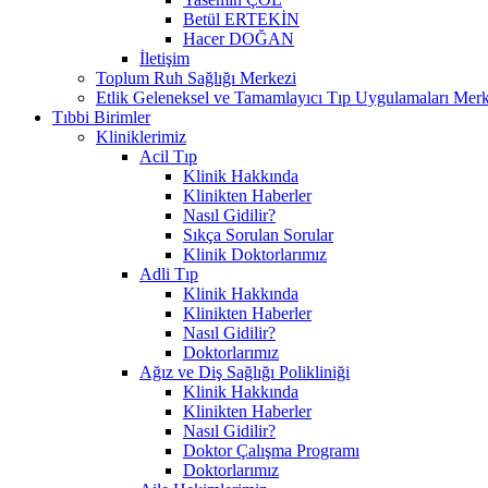
Betül ERTEKİN
Hacer DOĞAN
İletişim
Toplum Ruh Sağlığı Merkezi
Etlik Geleneksel ve Tamamlayıcı Tıp Uygulamaları Merk
Tıbbi Birimler
Kliniklerimiz
Acil Tıp
Klinik Hakkında
Klinikten Haberler
Nasıl Gidilir?
Sıkça Sorulan Sorular
Klinik Doktorlarımız
Adli Tıp
Klinik Hakkında
Klinikten Haberler
Nasıl Gidilir?
Doktorlarımız
Ağız ve Diş Sağlığı Polikliniği
Klinik Hakkında
Klinikten Haberler
Nasıl Gidilir?
Doktor Çalışma Programı
Doktorlarımız