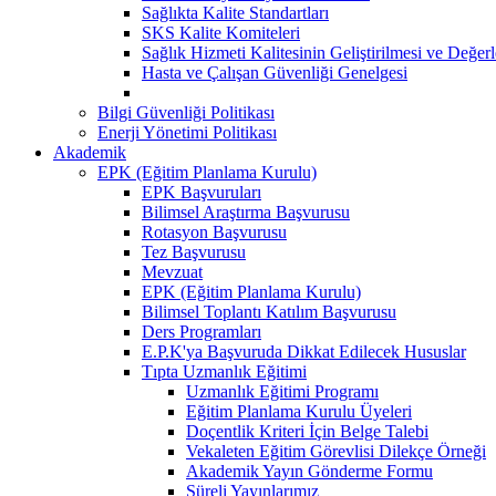
Sağlıkta Kalite Standartları
SKS Kalite Komiteleri
Sağlık Hizmeti Kalitesinin Geliştirilmesi ve Değer
Hasta ve Çalışan Güvenliği Genelgesi
Bilgi Güvenliği Politikası
Enerji Yönetimi Politikası
Akademik
EPK (Eğitim Planlama Kurulu)
EPK Başvuruları
Bilimsel Araştırma Başvurusu
Rotasyon Başvurusu
Tez Başvurusu
Mevzuat
EPK (Eğitim Planlama Kurulu)
Bilimsel Toplantı Katılım Başvurusu
Ders Programları
E.P.K'ya Başvuruda Dikkat Edilecek Hususlar
Tıpta Uzmanlık Eğitimi
Uzmanlık Eğitimi Programı
Eğitim Planlama Kurulu Üyeleri
Doçentlik Kriteri İçin Belge Talebi
Vekaleten Eğitim Görevlisi Dilekçe Örneği
Akademik Yayın Gönderme Formu
Süreli Yayınlarımız