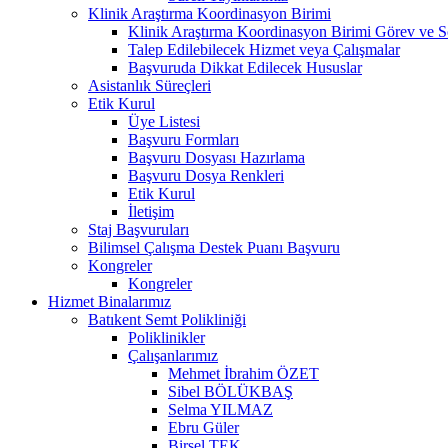
Klinik Araştırma Koordinasyon Birimi
Klinik Araştırma Koordinasyon Birimi Görev ve S
Talep Edilebilecek Hizmet veya Çalışmalar
Başvuruda Dikkat Edilecek Hususlar
Asistanlık Süreçleri
Etik Kurul
Üye Listesi
Başvuru Formları
Başvuru Dosyası Hazırlama
Başvuru Dosya Renkleri
Etik Kurul
İletişim
Staj Başvuruları
Bilimsel Çalışma Destek Puanı Başvuru
Kongreler
Kongreler
Hizmet Binalarımız
Batıkent Semt Polikliniği
Poliklinikler
Çalışanlarımız
Mehmet İbrahim ÖZET
Sibel BÖLÜKBAŞ
Selma YILMAZ
Ebru Güler
Birsel TEK