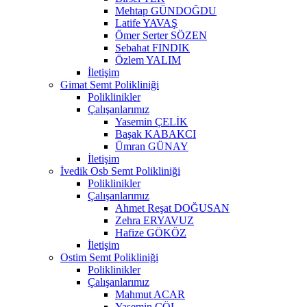
Mehtap GÜNDOĞDU
Latife YAVAŞ
Ömer Serter SÖZEN
Sebahat FINDIK
Özlem YALIM
İletişim
Gimat Semt Polikliniği
Poliklinikler
Çalışanlarımız
Yasemin ÇELİK
Başak KABAKCI
Ümran GÜNAY
İletişim
İvedik Osb Semt Polikliniği
Poliklinikler
Çalışanlarımız
Ahmet Reşat DOĞUSAN
Zehra ERYAVUZ
Hafize GÖKÖZ
İletişim
Ostim Semt Polikliniği
Poliklinikler
Çalışanlarımız
Mahmut ACAR
Yasemin ÇÖL