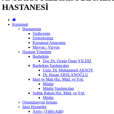
HASTANESİ
Kurumsal
Hastanemiz
Tarihçemiz
Değerlerimiz
Kurumsal Amacımız
Misyon / Vizyon
Hastane Yönetimi
Başhekim
Doç.Dr. Özgür Ömer YILDIZ
Başhekim Yardımcıları
Uzm. Dr. Muhammed AKSOY
Dr. Hasan ARSLANOĞLU
İdari ve Mali Hiz. Müd. ve Yrd.
Müdür
Müdür Yardımcıları
Sağlık Bakım Hiz. Müd. ve Yrd.
Müdür
Organizasyon Şeması
İdari Hizmetler
Arşiv- (Tıbbi-Adli)