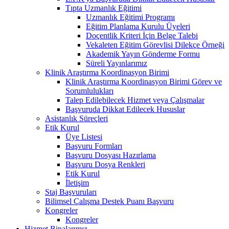
Tıpta Uzmanlık Eğitimi
Uzmanlık Eğitimi Programı
Eğitim Planlama Kurulu Üyeleri
Doçentlik Kriteri İçin Belge Talebi
Vekaleten Eğitim Görevlisi Dilekçe Örneği
Akademik Yayın Gönderme Formu
Süreli Yayınlarımız
Klinik Araştırma Koordinasyon Birimi
Klinik Araştırma Koordinasyon Birimi Görev ve
Sorumlulukları
Talep Edilebilecek Hizmet veya Çalışmalar
Başvuruda Dikkat Edilecek Hususlar
Asistanlık Süreçleri
Etik Kurul
Üye Listesi
Başvuru Formları
Başvuru Dosyası Hazırlama
Başvuru Dosya Renkleri
Etik Kurul
İletişim
Staj Başvuruları
Bilimsel Çalışma Destek Puanı Başvuru
Kongreler
Kongreler
Hizmet Binalarımız