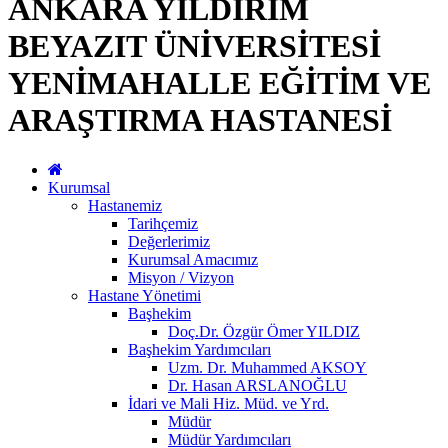
ANKARA YILDIRIM
BEYAZIT ÜNİVERSİTESİ
YENİMAHALLE EĞİTİM VE
ARAŞTIRMA HASTANESİ
Kurumsal
Hastanemiz
Tarihçemiz
Değerlerimiz
Kurumsal Amacımız
Misyon / Vizyon
Hastane Yönetimi
Başhekim
Doç.Dr. Özgür Ömer YILDIZ
Başhekim Yardımcıları
Uzm. Dr. Muhammed AKSOY
Dr. Hasan ARSLANOĞLU
İdari ve Mali Hiz. Müd. ve Yrd.
Müdür
Müdür Yardımcıları