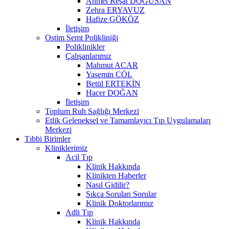
Ahmet Reşat DOĞUSAN
Zehra ERYAVUZ
Hafize GÖKÖZ
İletişim
Ostim Semt Polikliniği
Poliklinikler
Çalışanlarımız
Mahmut ACAR
Yasemin ÇÖL
Betül ERTEKİN
Hacer DOĞAN
İletişim
Toplum Ruh Sağlığı Merkezi
Etlik Geleneksel ve Tamamlayıcı Tıp Uygulamaları
Merkezi
Tıbbi Birimler
Kliniklerimiz
Acil Tıp
Klinik Hakkında
Klinikten Haberler
Nasıl Gidilir?
Sıkça Sorulan Sorular
Klinik Doktorlarımız
Adli Tıp
Klinik Hakkında