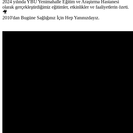
2024 yılında YBÜ Yenimahalle Eğitim ve Araştırma Hastanesi
olarak gerçekleştirdiğimiz eğitimler, etkinlikler ve faaliyetlerin özeti.
🎥
2010'dan Bugüne Sağlığınız İçin Hep Yanınızdayız.