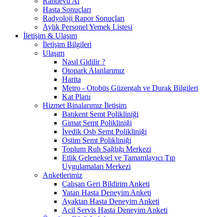
Randevu Al
Hasta Sonuçları
Radyoloji Rapor Sonuçları
Aylık Personel Yemek Listesi
İletişim & Ulaşım
İletişim Bilgileri
Ulaşım
Nasıl Gidilir ?
Otopark Alanlarımız
Harita
Metro - Otobüs Güzergah ve Durak Bilgileri
Kat Planı
Hizmet Binalarımız İletişim
Batıkent Semt Polikliniği
Gimat Semt Polikliniği
İvedik Osb Semt Polikliniği
Ostim Semt Polikliniği
Toplum Ruh Sağlığı Merkezi
Etlik Geleneksel ve Tamamlayıcı Tıp
Uygulamaları Merkezi
Anketlerimiz
Çalışan Geri Bildirim Anketi
Yatan Hasta Deneyim Anketi
Ayaktan Hasta Deneyim Anketi
Acil Servis Hasta Deneyim Anketi