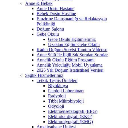
Anne & Bebek
Anne Dostu Hastane
Bebek Dostu Hastane
Emzirme Danışmanlığı ve Relaktasyon
Polikliniği
Doğum Salonu
Gebe Okulu
Gebe Okulu Eğitimlerimiz
Uzaktan Eğitim Gebe Okulu
Kadın Doğum Servisi Tanıtım Vİdeosu
Anne Sütü İle İlgili Sık Sorulan Sorular
Annelik Okulu Eğitim Programı
Annelik Yolculuğu Mobil Uygulama
2025 Yılı Doğum İstatistiksel Verileri
Sağlık Hizmetlerimiz
Tetkik Teşhis Üniteleri
Biyokimya
Patoloji Laboratuarı
Radyoloji
Tıbbi Mikrobiyoloji
Odyoloji
Elektroensefalografi (EEG)
Elektrokardigrafi (EKG)
Elektromiyografi (EMG)
Ameliyathane Ünitesi