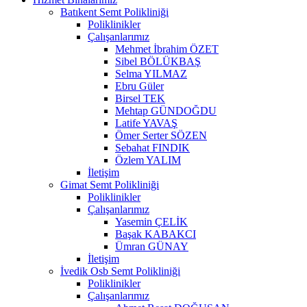
Batıkent Semt Polikliniği
Poliklinikler
Çalışanlarımız
Mehmet İbrahim ÖZET
Sibel BÖLÜKBAŞ
Selma YILMAZ
Ebru Güler
Birsel TEK
Mehtap GÜNDOĞDU
Latife YAVAŞ
Ömer Serter SÖZEN
Sebahat FINDIK
Özlem YALIM
İletişim
Gimat Semt Polikliniği
Poliklinikler
Çalışanlarımız
Yasemin ÇELİK
Başak KABAKCI
Ümran GÜNAY
İletişim
İvedik Osb Semt Polikliniği
Poliklinikler
Çalışanlarımız