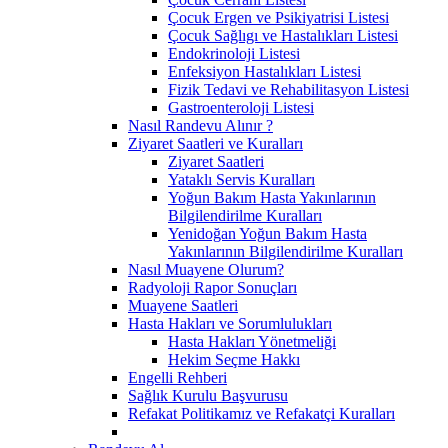
Çocuk Ergen ve Psikiyatrisi Listesi
Çocuk Sağlıgı ve Hastalıkları Listesi
Endokrinoloji Listesi
Enfeksiyon Hastalıkları Listesi
Fizik Tedavi ve Rehabilitasyon Listesi
Gastroenteroloji Listesi
Nasıl Randevu Alınır ?
Ziyaret Saatleri ve Kuralları
Ziyaret Saatleri
Yataklı Servis Kuralları
Yoğun Bakım Hasta Yakınlarının
Bilgilendirilme Kuralları
Yenidoğan Yoğun Bakım Hasta
Yakınlarının Bilgilendirilme Kuralları
Nasıl Muayene Olurum?
Radyoloji Rapor Sonuçları
Muayene Saatleri
Hasta Hakları ve Sorumlulukları
Hasta Hakları Yönetmeliği
Hekim Seçme Hakkı
Engelli Rehberi
Sağlık Kurulu Başvurusu
Refakat Politikamız ve Refakatçi Kuralları