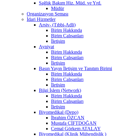
Sağlık Bakım Hiz. Müd. ve Yrd.
Müdür
Organizasyon Şeması
İdari Hizmetler
Arşiv- (Tıbbi-Adli)
Birim Hakkında
Birim Çalışanları
İletişim
Ayniyat
Birim Hakkında
Birim Çalışanları
İletişim
Basın Yayın İletişim ve Tanıtım Birimi
Birim Hakkında
Birim Çalışanları
İletişim
Bilgi İşlem (Network)
Birim Hakkında
Birim Çalışanları
İletişim
Biyomedikal (Depo)
İbrahim ÖZCAN
Mustafa ÇİFTDOĞAN
Cemal Görkem ATALAY
Biyomedikal (Klinik Mühendislik )