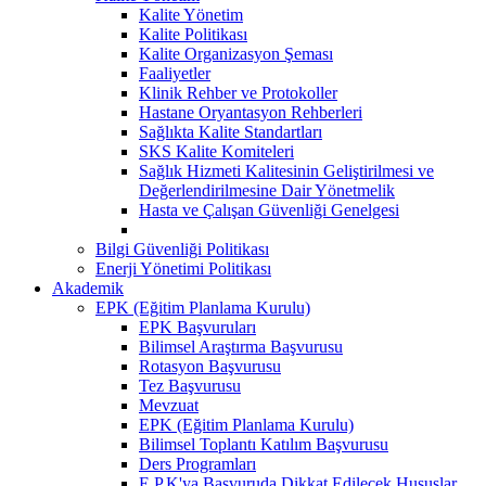
Kalite Yönetim
Kalite Politikası
Kalite Organizasyon Şeması
Faaliyetler
Klinik Rehber ve Protokoller
Hastane Oryantasyon Rehberleri
Sağlıkta Kalite Standartları
SKS Kalite Komiteleri
Sağlık Hizmeti Kalitesinin Geliştirilmesi ve
Değerlendirilmesine Dair Yönetmelik
Hasta ve Çalışan Güvenliği Genelgesi
Bilgi Güvenliği Politikası
Enerji Yönetimi Politikası
Akademik
EPK (Eğitim Planlama Kurulu)
EPK Başvuruları
Bilimsel Araştırma Başvurusu
Rotasyon Başvurusu
Tez Başvurusu
Mevzuat
EPK (Eğitim Planlama Kurulu)
Bilimsel Toplantı Katılım Başvurusu
Ders Programları
E.P.K'ya Başvuruda Dikkat Edilecek Hususlar