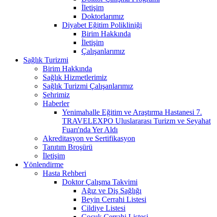
İletişim
Doktorlarımız
Diyabet Eğitim Polikliniği
Birim Hakkında
İletişim
Çalışanlarımız
Sağlık Turizmi
Birim Hakkında
Sağlık Hizmetlerimiz
Sağlık Turizmi Çalışanlarımız
Şehrimiz
Haberler
Yenimahalle Eğitim ve Araştırma Hastanesi 7.
TRAVELEXPO Uluslararası Turizm ve Seyahat
Fuarı'nda Yer Aldı
Akreditasyon ve Sertifikasyon
Tanıtım Broşürü
İletişim
Yönlendirme
Hasta Rehberi
Doktor Çalışma Takvimi
Ağız ve Diş Sağlığı
Beyin Cerrahi Listesi
Cildiye Listesi
Çocuk Cerrahi Listesi