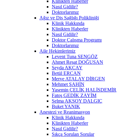
Klinikten Haberler
Nasıl Gidilir?
Doktorlarımız
Ağız ve Diş Sağlığı Polikliniği
Klinik Hakkında
Klinikten Haberler
Nasıl Gidilir?
Doktor Çalışma Programı
Doktorlarımız
Aile Hekimlerimiz
Levent Tuna ŞENGÖZ
Ahmet Reşat DOĞUSAN
Şeyda AKÇAY
Betül ERCAN
Merve ATALAY DİRGEN
Mehmet ŞAHİN
Yasemin ÇELİK HALİSDEMİR
Fatoş GEDİK ZAYİM
Selma AKSOY DALGIÇ
Buket YANIK
Anestezi ve Reanimasyon
Klinik Hakkında
Klinikten Haberler
Nasıl Gidilir?
Sıkça Sorulan Sorular