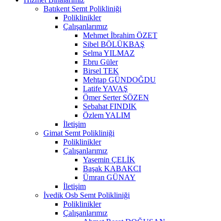
Batıkent Semt Polikliniği
Poliklinikler
Çalışanlarımız
Mehmet İbrahim ÖZET
Sibel BÖLÜKBAŞ
Selma YILMAZ
Ebru Güler
Birsel TEK
Mehtap GÜNDOĞDU
Latife YAVAŞ
Ömer Serter SÖZEN
Sebahat FINDIK
Özlem YALIM
İletişim
Gimat Semt Polikliniği
Poliklinikler
Çalışanlarımız
Yasemin ÇELİK
Başak KABAKCI
Ümran GÜNAY
İletişim
İvedik Osb Semt Polikliniği
Poliklinikler
Çalışanlarımız