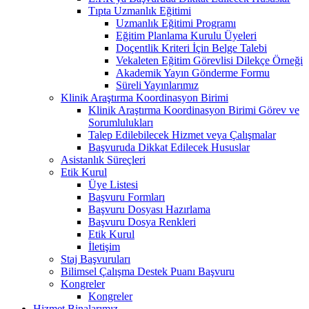
Tıpta Uzmanlık Eğitimi
Uzmanlık Eğitimi Programı
Eğitim Planlama Kurulu Üyeleri
Doçentlik Kriteri İçin Belge Talebi
Vekaleten Eğitim Görevlisi Dilekçe Örneği
Akademik Yayın Gönderme Formu
Süreli Yayınlarımız
Klinik Araştırma Koordinasyon Birimi
Klinik Araştırma Koordinasyon Birimi Görev ve
Sorumlulukları
Talep Edilebilecek Hizmet veya Çalışmalar
Başvuruda Dikkat Edilecek Hususlar
Asistanlık Süreçleri
Etik Kurul
Üye Listesi
Başvuru Formları
Başvuru Dosyası Hazırlama
Başvuru Dosya Renkleri
Etik Kurul
İletişim
Staj Başvuruları
Bilimsel Çalışma Destek Puanı Başvuru
Kongreler
Kongreler
Hizmet Binalarımız