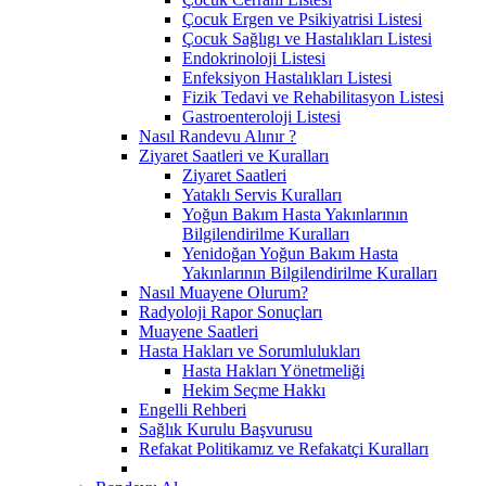
Çocuk Ergen ve Psikiyatrisi Listesi
Çocuk Sağlıgı ve Hastalıkları Listesi
Endokrinoloji Listesi
Enfeksiyon Hastalıkları Listesi
Fizik Tedavi ve Rehabilitasyon Listesi
Gastroenteroloji Listesi
Nasıl Randevu Alınır ?
Ziyaret Saatleri ve Kuralları
Ziyaret Saatleri
Yataklı Servis Kuralları
Yoğun Bakım Hasta Yakınlarının
Bilgilendirilme Kuralları
Yenidoğan Yoğun Bakım Hasta
Yakınlarının Bilgilendirilme Kuralları
Nasıl Muayene Olurum?
Radyoloji Rapor Sonuçları
Muayene Saatleri
Hasta Hakları ve Sorumlulukları
Hasta Hakları Yönetmeliği
Hekim Seçme Hakkı
Engelli Rehberi
Sağlık Kurulu Başvurusu
Refakat Politikamız ve Refakatçi Kuralları