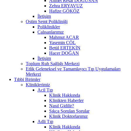
Ahmet Reşat DOĞUSAN
Zehra ERYAVUZ
Hafize GÖKÖZ
İletişim
Ostim Semt Polikliniği
Poliklinikler
Çalışanlarımız
Mahmut ACAR
Yasemin ÇÖL
Betül ERTEKİN
Hacer DOĞAN
İletişim
Toplum Ruh Sağlığı Merkezi
Etlik Geleneksel ve Tamamlayıcı Tıp Uygulamaları
Merkezi
Tıbbi Birimler
Kliniklerimiz
Acil Tıp
Klinik Hakkında
Klinikten Haberler
Nasıl Gidilir?
Sıkça Sorulan Sorular
Klinik Doktorlarımız
Adli Tıp
Klinik Hakkında