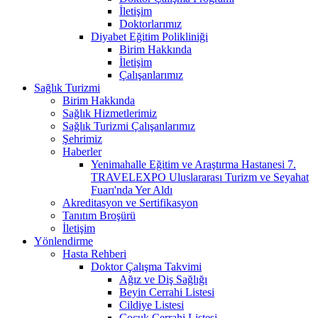
İletişim
Doktorlarımız
Diyabet Eğitim Polikliniği
Birim Hakkında
İletişim
Çalışanlarımız
Sağlık Turizmi
Birim Hakkında
Sağlık Hizmetlerimiz
Sağlık Turizmi Çalışanlarımız
Şehrimiz
Haberler
Yenimahalle Eğitim ve Araştırma Hastanesi 7.
TRAVELEXPO Uluslararası Turizm ve Seyahat
Fuarı'nda Yer Aldı
Akreditasyon ve Sertifikasyon
Tanıtım Broşürü
İletişim
Yönlendirme
Hasta Rehberi
Doktor Çalışma Takvimi
Ağız ve Diş Sağlığı
Beyin Cerrahi Listesi
Cildiye Listesi
Çocuk Cerrahi Listesi