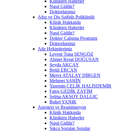
Klinikten Haberler
Nasıl Gidilir?
Doktorlarımız
Ağız ve Diş Sağlığı Polikliniği
Klinik Hakkında
Klinikten Haberler
Nasıl Gidilir?
Doktor Çalışma Programı
Doktorlarımız
Aile Hekimlerimiz
Levent Tuna ŞENGÖZ
Ahmet Reşat DOĞUSAN
Şeyda AKÇAY
Betül ERCAN
Merve ATALAY DİRGEN
Mehmet ŞAHİN
Yasemin ÇELİK HALİSDEMİR
Fatoş GEDİK ZAYİM
Selma AKSOY DALGIÇ
Buket YANIK
Anestezi ve Reanimasyon
Klinik Hakkında
Klinikten Haberler
Nasıl Gidilir?
Sıkça Sorulan Sorular