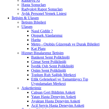
Randevu Al
Hasta Sonuçları
Radyoloji Rapor Sonuçları
Aylık Personel Yemek Listesi
İletişim & Ulaşım
İletişim Bilgileri
Ulaşım
Nasıl Gidilir ?
Otopark Alanlarımız
Harita
Metro - Otobüs Güzergah ve Durak Bilgileri
Kat Planı
Hizmet Binalarımız İletişim
Batıkent Semt Polikliniği
Gimat Semt Polikliniği
İvedik Osb Semt Polikliniği
Ostim Semt Polikliniği
Toplum Ruh Sağlığı Merkezi
Etlik Geleneksel ve Tamamlayıcı Tıp
Uygulamaları Merkezi
Anketlerimiz
Çalışan Geri Bildirim Anketi
Yatan Hasta Deneyim Anketi
Ayaktan Hasta Deneyim Anketi
Acil Servis Hasta Deneyim Anketi