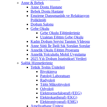
Anne & Bebek
Anne Dostu Hastane
Bebek Dostu Hastane
Emzirme Danışmanlığı ve Relaktasyon
Polikliniği
Doğum Salonu
Gebe Okulu
Gebe Okulu Eğitimlerimiz
Uzaktan Eğitim Gebe Okulu
Kadın Doğum Servisi Tanıtım Vİdeosu
Anne Sütü İle İlgili Sık Sorulan Sorular
Annelik Okulu Eğitim Programı
Annelik Yolculuğu Mobil Uygulama
2025 Yılı Doğum İstatistiksel Verileri
Sağlık Hizmetlerimiz
Tetkik Teşhis Üniteleri
Biyokimya
Patoloji Laboratuarı
Radyoloji
Tıbbi Mikrobiyoloji
Odyoloji
Elektroensefalografi (EEG)
Elektrokardigrafi (EKG)
Elektromiyografi (EMG)
Ameliyathane Ünitesi