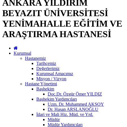
ANKARA YILDIRIM
BEYAZIT ÜNİVERSİTESİ
YENİMAHALLE EĞİTİM VE
ARAŞTIRMA HASTANESİ
Kurumsal
Hastanemiz
Tarihçemiz
Değerlerimiz
Kurumsal Amacımız
Misyon / Vizyon
Hastane Yönetimi
Başhekim
Doç.Dr. Özgür Ömer YILDIZ
Başhekim Yardımcıları
Uzm. Dr. Muhammed AKSOY
Dr. Hasan ARSLANOĞLU
İdari ve Mali Hiz. Müd. ve Yrd.
Müdür
Müdür Yardımcıları