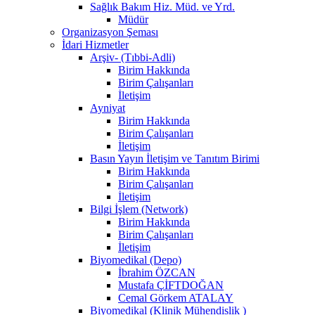
Sağlık Bakım Hiz. Müd. ve Yrd.
Müdür
Organizasyon Şeması
İdari Hizmetler
Arşiv- (Tıbbi-Adli)
Birim Hakkında
Birim Çalışanları
İletişim
Ayniyat
Birim Hakkında
Birim Çalışanları
İletişim
Basın Yayın İletişim ve Tanıtım Birimi
Birim Hakkında
Birim Çalışanları
İletişim
Bilgi İşlem (Network)
Birim Hakkında
Birim Çalışanları
İletişim
Biyomedikal (Depo)
İbrahim ÖZCAN
Mustafa ÇİFTDOĞAN
Cemal Görkem ATALAY
Biyomedikal (Klinik Mühendislik )