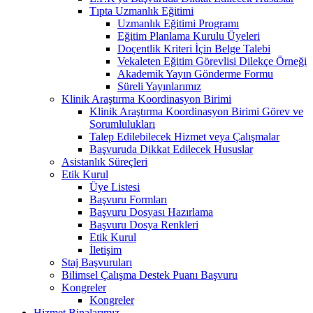
Tıpta Uzmanlık Eğitimi
Uzmanlık Eğitimi Programı
Eğitim Planlama Kurulu Üyeleri
Doçentlik Kriteri İçin Belge Talebi
Vekaleten Eğitim Görevlisi Dilekçe Örneği
Akademik Yayın Gönderme Formu
Süreli Yayınlarımız
Klinik Araştırma Koordinasyon Birimi
Klinik Araştırma Koordinasyon Birimi Görev ve
Sorumlulukları
Talep Edilebilecek Hizmet veya Çalışmalar
Başvuruda Dikkat Edilecek Hususlar
Asistanlık Süreçleri
Etik Kurul
Üye Listesi
Başvuru Formları
Başvuru Dosyası Hazırlama
Başvuru Dosya Renkleri
Etik Kurul
İletişim
Staj Başvuruları
Bilimsel Çalışma Destek Puanı Başvuru
Kongreler
Kongreler
Hizmet Binalarımız