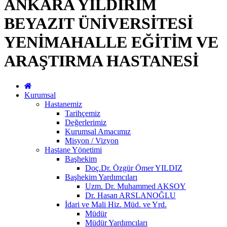
ANKARA YILDIRIM
BEYAZIT ÜNİVERSİTESİ
YENİMAHALLE EĞİTİM VE
ARAŞTIRMA HASTANESİ
Kurumsal
Hastanemiz
Tarihçemiz
Değerlerimiz
Kurumsal Amacımız
Misyon / Vizyon
Hastane Yönetimi
Başhekim
Doç.Dr. Özgür Ömer YILDIZ
Başhekim Yardımcıları
Uzm. Dr. Muhammed AKSOY
Dr. Hasan ARSLANOĞLU
İdari ve Mali Hiz. Müd. ve Yrd.
Müdür
Müdür Yardımcıları