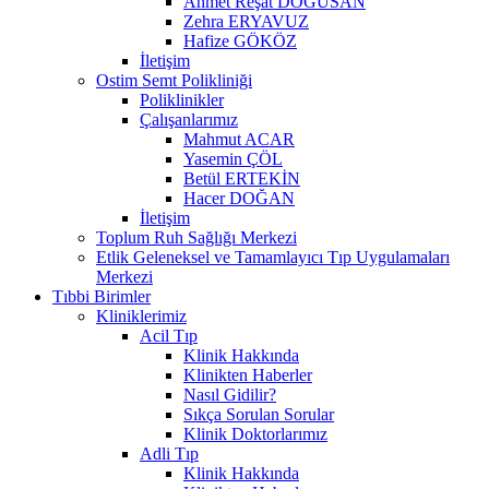
Ahmet Reşat DOĞUSAN
Zehra ERYAVUZ
Hafize GÖKÖZ
İletişim
Ostim Semt Polikliniği
Poliklinikler
Çalışanlarımız
Mahmut ACAR
Yasemin ÇÖL
Betül ERTEKİN
Hacer DOĞAN
İletişim
Toplum Ruh Sağlığı Merkezi
Etlik Geleneksel ve Tamamlayıcı Tıp Uygulamaları
Merkezi
Tıbbi Birimler
Kliniklerimiz
Acil Tıp
Klinik Hakkında
Klinikten Haberler
Nasıl Gidilir?
Sıkça Sorulan Sorular
Klinik Doktorlarımız
Adli Tıp
Klinik Hakkında