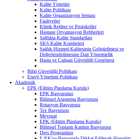
Kalite Yönetim
Kalite Politikası
Kalite Organizasyon Şeması
Faaliyetler
Klinik Rehber ve Protokoller
Hastane Oryantasyon Rehberleri
Sağlıkta Kalite Standartları
SKS Kalite Komiteleri
Sağlık Hizmeti Kalitesinin Geliştirilmesi ve
Değerlendirilmesine Dair Yönetmelik
Hasta ve Çalışan Güvenliği Genelgesi
Bilgi Güvenliği Politikası
Enerji Yönetimi Politikası
Akademik
EPK (Eğitim Planlama Kurulu)
EPK Başvuruları
Bilimsel Araştırma Başvurusu
Rotasyon Başvurusu
Tez Başvurusu
Mevzuat
EPK (Eğitim Planlama Kurulu)
Bilimsel Toplantı Katılım Başvurusu
Ders Programları
E.P.K'ya Başvuruda Dikkat Edilecek Hususlar