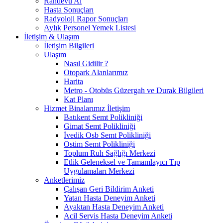
Randevu Al
Hasta Sonuçları
Radyoloji Rapor Sonuçları
Aylık Personel Yemek Listesi
İletişim & Ulaşım
İletişim Bilgileri
Ulaşım
Nasıl Gidilir ?
Otopark Alanlarımız
Harita
Metro - Otobüs Güzergah ve Durak Bilgileri
Kat Planı
Hizmet Binalarımız İletişim
Batıkent Semt Polikliniği
Gimat Semt Polikliniği
İvedik Osb Semt Polikliniği
Ostim Semt Polikliniği
Toplum Ruh Sağlığı Merkezi
Etlik Geleneksel ve Tamamlayıcı Tıp
Uygulamaları Merkezi
Anketlerimiz
Çalışan Geri Bildirim Anketi
Yatan Hasta Deneyim Anketi
Ayaktan Hasta Deneyim Anketi
Acil Servis Hasta Deneyim Anketi