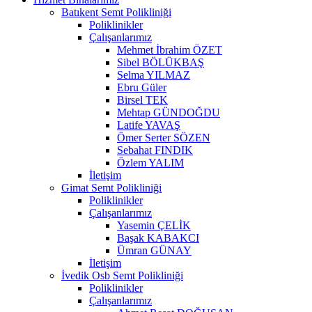
Batıkent Semt Polikliniği
Poliklinikler
Çalışanlarımız
Mehmet İbrahim ÖZET
Sibel BÖLÜKBAŞ
Selma YILMAZ
Ebru Güler
Birsel TEK
Mehtap GÜNDOĞDU
Latife YAVAŞ
Ömer Serter SÖZEN
Sebahat FINDIK
Özlem YALIM
İletişim
Gimat Semt Polikliniği
Poliklinikler
Çalışanlarımız
Yasemin ÇELİK
Başak KABAKCI
Ümran GÜNAY
İletişim
İvedik Osb Semt Polikliniği
Poliklinikler
Çalışanlarımız