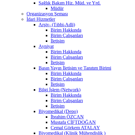
Sağlık Bakım Hiz. Müd. ve Yrd.
Müdür
Organizasyon Şeması
İdari Hizmetler
Arşiv- (Tıbbi-Adli)
Birim Hakkında
Birim Çalışanları
İletişim
Ayniyat
Birim Hakkında
Birim Çalışanları
İletişim
Basın Yayın İletişim ve Tanıtım Birimi
Birim Hakkında
Birim Çalışanları
İletişim
Bilgi İşlem (Network)
Birim Hakkında
Birim Çalışanları
İletişim
Biyomedikal (Depo)
İbrahim ÖZCAN
Mustafa ÇİFTDOĞAN
Cemal Görkem ATALAY
Biyomedikal (Klinik Mühendislik )