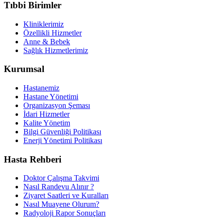
Tıbbi Birimler
Kliniklerimiz
Özellikli Hizmetler
Anne & Bebek
Sağlık Hizmetlerimiz
Kurumsal
Hastanemiz
Hastane Yönetimi
Organizasyon Şeması
İdari Hizmetler
Kalite Yönetim
Bilgi Güvenliği Politikası
Enerji Yönetimi Politikası
Hasta Rehberi
Doktor Çalışma Takvimi
Nasıl Randevu Alınır ?
Ziyaret Saatleri ve Kuralları
Nasıl Muayene Olurum?
Radyoloji Rapor Sonuçları