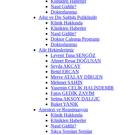
Klinikten Haberler
Nasıl Gidilir?
Doktorlarımız
Ağız ve Diş Sağlığı Polikliniği
Klinik Hakkında
Klinikten Haberler
Nasıl Gidilir?
Doktor Çalışma Programı
Doktorlarımız
Aile Hekimlerimiz
Levent Tuna ŞENGÖZ
Ahmet Reşat DOĞUSAN
Şeyda AKÇAY
Betül ERCAN
Merve ATALAY DİRGEN
Mehmet ŞAHİN
Yasemin ÇELİK HALİSDEMİR
Fatoş GEDİK ZAYİM
Selma AKSOY DALGIÇ
Buket YANIK
Anestezi ve Reanimasyon
Klinik Hakkında
Klinikten Haberler
Nasıl Gidilir?
Sıkça Sorulan Sorular