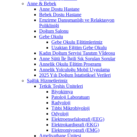
Anne & Bebek
Anne Dostu Hastane
Bebek Dostu Hastane
Emzirme Danışmanlığı ve Relaktasyon
Polikliniği
Doğum Salonu
Gebe Okulu
Gebe Okulu Eğitimlerimiz
Uzaktan Eğitim Gebe Okulu
Kadın Doğum Servisi Tanıtım Vİdeosu
Anne Sütü İle İlgili Sık Sorulan Sorular
Annelik Okulu Eğitim Programı
Annelik Yolculuğu Mobil Uygulama
2025 Yılı Doğum İstatistiksel Verileri
Sağlık Hizmetlerimiz
Tetkik Teşhis Üniteleri
Biyokimya
Patoloji Laboratuarı
Radyoloji
Tıbbi Mikrobiyoloji
Odyoloji
Elektroensefalografi (EEG)
Elektrokardigrafi (EKG)
Elektromiyografi (EMG)
Ameliyathane Ünitesi