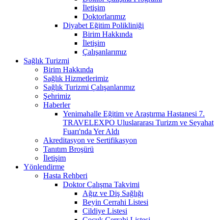
İletişim
Doktorlarımız
Diyabet Eğitim Polikliniği
Birim Hakkında
İletişim
Çalışanlarımız
Sağlık Turizmi
Birim Hakkında
Sağlık Hizmetlerimiz
Sağlık Turizmi Çalışanlarımız
Şehrimiz
Haberler
Yenimahalle Eğitim ve Araştırma Hastanesi 7.
TRAVELEXPO Uluslararası Turizm ve Seyahat
Fuarı'nda Yer Aldı
Akreditasyon ve Sertifikasyon
Tanıtım Broşürü
İletişim
Yönlendirme
Hasta Rehberi
Doktor Çalışma Takvimi
Ağız ve Diş Sağlığı
Beyin Cerrahi Listesi
Cildiye Listesi
Çocuk Cerrahi Listesi