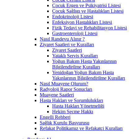
Çocuk Ergen ve Psikiyatrisi Listesi
Çocuk Sağlıgı ve Hastalıkları Listesi
Endokrinoloji Listesi
Enfeksiyon Hastalıkları Listesi
Fizik Tedavi ve Rehabilitasyon Listesi
Gastroenteroloji Listesi
Nasıl Randevu Alınır ?
Ziyaret Saatleri ve Kuralları
Ziyaret Saatleri
Yataklı Servis Kuralları
Yoğun Bakım Hasta Yakınlarının
Bilgilendirilme Kuralları
Yenidoğan Yoğun Bakım Hasta
Yakınlarının Bilgilendirilme Kuralları
Nasıl Muayene Olurum?
Radyoloji Rapor Sonuçları
Muayene Saatleri
Hasta Hakları ve Sorumlulukları
Hasta Hakları Yönetmeliği
Hekim Seçme Hakkı
Engelli Rehberi
Sağlık Kurulu Başvurusu
Refakat Politikamız ve Refakatçi Kuralları