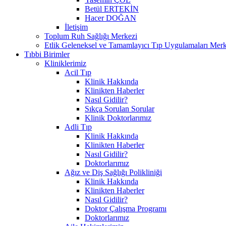
Betül ERTEKİN
Hacer DOĞAN
İletişim
Toplum Ruh Sağlığı Merkezi
Etlik Geleneksel ve Tamamlayıcı Tıp Uygulamaları Merk
Tıbbi Birimler
Kliniklerimiz
Acil Tıp
Klinik Hakkında
Klinikten Haberler
Nasıl Gidilir?
Sıkça Sorulan Sorular
Klinik Doktorlarımız
Adli Tıp
Klinik Hakkında
Klinikten Haberler
Nasıl Gidilir?
Doktorlarımız
Ağız ve Diş Sağlığı Polikliniği
Klinik Hakkında
Klinikten Haberler
Nasıl Gidilir?
Doktor Çalışma Programı
Doktorlarımız