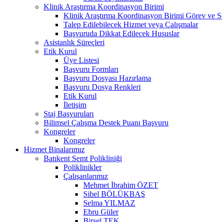
Klinik Araştırma Koordinasyon Birimi
Klinik Araştırma Koordinasyon Birimi Görev ve S
Talep Edilebilecek Hizmet veya Çalışmalar
Başvuruda Dikkat Edilecek Hususlar
Asistanlık Süreçleri
Etik Kurul
Üye Listesi
Başvuru Formları
Başvuru Dosyası Hazırlama
Başvuru Dosya Renkleri
Etik Kurul
İletişim
Staj Başvuruları
Bilimsel Çalışma Destek Puanı Başvuru
Kongreler
Kongreler
Hizmet Binalarımız
Batıkent Semt Polikliniği
Poliklinikler
Çalışanlarımız
Mehmet İbrahim ÖZET
Sibel BÖLÜKBAŞ
Selma YILMAZ
Ebru Güler
Birsel TEK