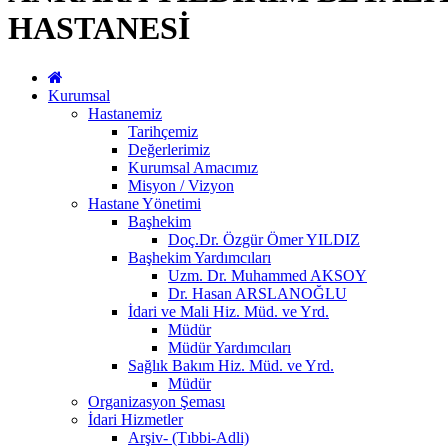
HASTANESİ
Kurumsal
Hastanemiz
Tarihçemiz
Değerlerimiz
Kurumsal Amacımız
Misyon / Vizyon
Hastane Yönetimi
Başhekim
Doç.Dr. Özgür Ömer YILDIZ
Başhekim Yardımcıları
Uzm. Dr. Muhammed AKSOY
Dr. Hasan ARSLANOĞLU
İdari ve Mali Hiz. Müd. ve Yrd.
Müdür
Müdür Yardımcıları
Sağlık Bakım Hiz. Müd. ve Yrd.
Müdür
Organizasyon Şeması
İdari Hizmetler
Arşiv- (Tıbbi-Adli)