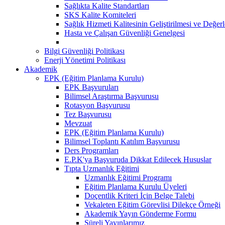
Sağlıkta Kalite Standartları
SKS Kalite Komiteleri
Sağlık Hizmeti Kalitesinin Geliştirilmesi ve Değer
Hasta ve Çalışan Güvenliği Genelgesi
Bilgi Güvenliği Politikası
Enerji Yönetimi Politikası
Akademik
EPK (Eğitim Planlama Kurulu)
EPK Başvuruları
Bilimsel Araştırma Başvurusu
Rotasyon Başvurusu
Tez Başvurusu
Mevzuat
EPK (Eğitim Planlama Kurulu)
Bilimsel Toplantı Katılım Başvurusu
Ders Programları
E.P.K'ya Başvuruda Dikkat Edilecek Hususlar
Tıpta Uzmanlık Eğitimi
Uzmanlık Eğitimi Programı
Eğitim Planlama Kurulu Üyeleri
Doçentlik Kriteri İçin Belge Talebi
Vekaleten Eğitim Görevlisi Dilekçe Örneği
Akademik Yayın Gönderme Formu
Süreli Yayınlarımız