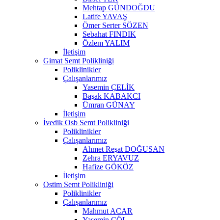
Mehtap GÜNDOĞDU
Latife YAVAŞ
Ömer Serter SÖZEN
Sebahat FINDIK
Özlem YALIM
İletişim
Gimat Semt Polikliniği
Poliklinikler
Çalışanlarımız
Yasemin ÇELİK
Başak KABAKCI
Ümran GÜNAY
İletişim
İvedik Osb Semt Polikliniği
Poliklinikler
Çalışanlarımız
Ahmet Reşat DOĞUSAN
Zehra ERYAVUZ
Hafize GÖKÖZ
İletişim
Ostim Semt Polikliniği
Poliklinikler
Çalışanlarımız
Mahmut ACAR
Yasemin ÇÖL