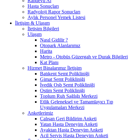
Randevu Al
Hasta Sonuçları
Radyoloji Rapor Sonuçları
Aylık Personel Yemek Listesi
İletişim & Ulaşım
İletişim Bilgileri
Ulaşım
Nasıl Gidilir ?
Otopark Alanlarımız
Harita
Metro - Otobüs Güzergah ve Durak Bilgileri
Kat Planı
Hizmet Binalarımız İletişim
Batıkent Semt Polikliniği
Gimat Semt Polikliniği
İvedik Osb Semt Polikliniği
Ostim Semt Polikliniği
Toplum Ruh Sağlığı Merkezi
Etlik Geleneksel ve Tamamlayıcı Tıp
Uygulamaları Merkezi
Anketlerimiz
Çalışan Geri Bildirim Anketi
Yatan Hasta Deneyim Anketi
Ayaktan Hasta Deneyim Anketi
Acil Servis Hasta Deneyim Anketi