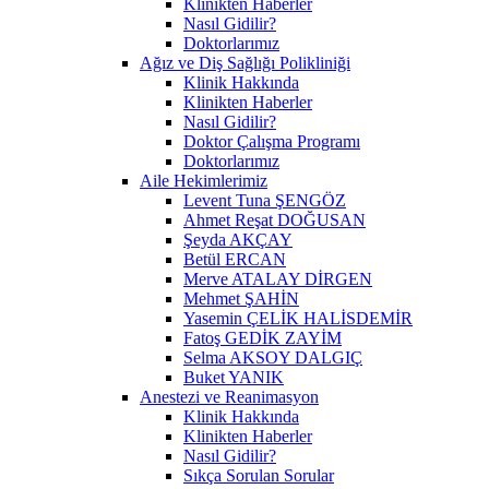
Klinikten Haberler
Nasıl Gidilir?
Doktorlarımız
Ağız ve Diş Sağlığı Polikliniği
Klinik Hakkında
Klinikten Haberler
Nasıl Gidilir?
Doktor Çalışma Programı
Doktorlarımız
Aile Hekimlerimiz
Levent Tuna ŞENGÖZ
Ahmet Reşat DOĞUSAN
Şeyda AKÇAY
Betül ERCAN
Merve ATALAY DİRGEN
Mehmet ŞAHİN
Yasemin ÇELİK HALİSDEMİR
Fatoş GEDİK ZAYİM
Selma AKSOY DALGIÇ
Buket YANIK
Anestezi ve Reanimasyon
Klinik Hakkında
Klinikten Haberler
Nasıl Gidilir?
Sıkça Sorulan Sorular