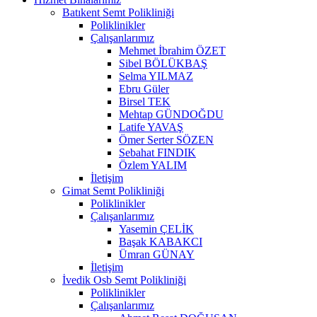
Batıkent Semt Polikliniği
Poliklinikler
Çalışanlarımız
Mehmet İbrahim ÖZET
Sibel BÖLÜKBAŞ
Selma YILMAZ
Ebru Güler
Birsel TEK
Mehtap GÜNDOĞDU
Latife YAVAŞ
Ömer Serter SÖZEN
Sebahat FINDIK
Özlem YALIM
İletişim
Gimat Semt Polikliniği
Poliklinikler
Çalışanlarımız
Yasemin ÇELİK
Başak KABAKCI
Ümran GÜNAY
İletişim
İvedik Osb Semt Polikliniği
Poliklinikler
Çalışanlarımız