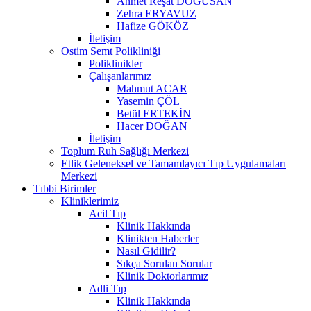
Ahmet Reşat DOĞUSAN
Zehra ERYAVUZ
Hafize GÖKÖZ
İletişim
Ostim Semt Polikliniği
Poliklinikler
Çalışanlarımız
Mahmut ACAR
Yasemin ÇÖL
Betül ERTEKİN
Hacer DOĞAN
İletişim
Toplum Ruh Sağlığı Merkezi
Etlik Geleneksel ve Tamamlayıcı Tıp Uygulamaları
Merkezi
Tıbbi Birimler
Kliniklerimiz
Acil Tıp
Klinik Hakkında
Klinikten Haberler
Nasıl Gidilir?
Sıkça Sorulan Sorular
Klinik Doktorlarımız
Adli Tıp
Klinik Hakkında