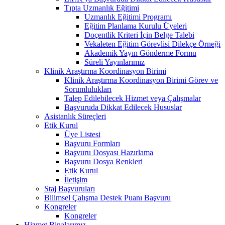
Tıpta Uzmanlık Eğitimi
Uzmanlık Eğitimi Programı
Eğitim Planlama Kurulu Üyeleri
Doçentlik Kriteri İçin Belge Talebi
Vekaleten Eğitim Görevlisi Dilekçe Örneği
Akademik Yayın Gönderme Formu
Süreli Yayınlarımız
Klinik Araştırma Koordinasyon Birimi
Klinik Araştırma Koordinasyon Birimi Görev ve
Sorumlulukları
Talep Edilebilecek Hizmet veya Çalışmalar
Başvuruda Dikkat Edilecek Hususlar
Asistanlık Süreçleri
Etik Kurul
Üye Listesi
Başvuru Formları
Başvuru Dosyası Hazırlama
Başvuru Dosya Renkleri
Etik Kurul
İletişim
Staj Başvuruları
Bilimsel Çalışma Destek Puanı Başvuru
Kongreler
Kongreler
Hizmet Binalarımız