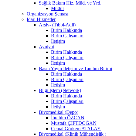
Sağlık Bakım Hiz. Müd. ve Yrd.
Müdür
Organizasyon Şeması
İdari Hizmetler
Arşiv- (Tıbbi-Adli)
Birim Hakkında
Birim Çalışanları
İletişim
Ayniyat
Birim Hakkında
Birim Çalışanları
İletişim
Basın Yayın İletişim ve Tanıtım Birimi
Birim Hakkında
Birim Çalışanları
İletişim
Bilgi İşlem (Network)
Birim Hakkında
Birim Çalışanları
İletişim
Biyomedikal (Depo)
İbrahim ÖZCAN
Mustafa ÇİFTDOĞAN
Cemal Görkem ATALAY
Biyomedikal (Klinik Mühendislik )