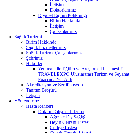
İletişim
Doktorlarımız
Diyabet Eğitim Polikliniği
Birim Hakkında
İletişim
Çalışanlarımız
Sağlık Turizmi
Birim Hakkında
Sağlık Hizmetlerimiz
Sağlık Turizmi Çalışanlarımız
Şehrimiz
Haberler
Yenimahalle Eğitim ve Araştırma Hastanesi 7.
TRAVELEXPO Uluslararası Turizm ve Seyahat
Fuarı'nda Yer Aldı
Akreditasyon ve Sertifikasyon
Tanıtım Broşürü
İletişim
Yönlendirme
Hasta Rehberi
Doktor Çalışma Takvimi
Ağız ve Diş Sağlığı
Beyin Cerrahi Listesi
Cildiye Listesi
Çocuk Cerrahi Listesi