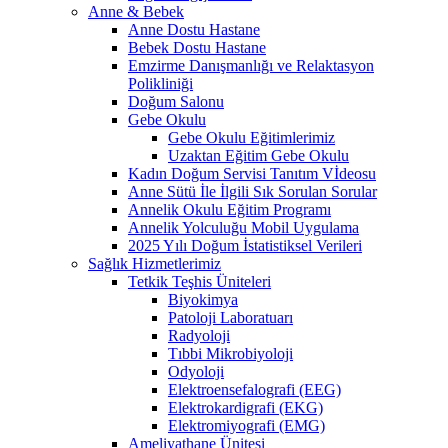
Anne & Bebek
Anne Dostu Hastane
Bebek Dostu Hastane
Emzirme Danışmanlığı ve Relaktasyon
Polikliniği
Doğum Salonu
Gebe Okulu
Gebe Okulu Eğitimlerimiz
Uzaktan Eğitim Gebe Okulu
Kadın Doğum Servisi Tanıtım Vİdeosu
Anne Sütü İle İlgili Sık Sorulan Sorular
Annelik Okulu Eğitim Programı
Annelik Yolculuğu Mobil Uygulama
2025 Yılı Doğum İstatistiksel Verileri
Sağlık Hizmetlerimiz
Tetkik Teşhis Üniteleri
Biyokimya
Patoloji Laboratuarı
Radyoloji
Tıbbi Mikrobiyoloji
Odyoloji
Elektroensefalografi (EEG)
Elektrokardigrafi (EKG)
Elektromiyografi (EMG)
Ameliyathane Ünitesi