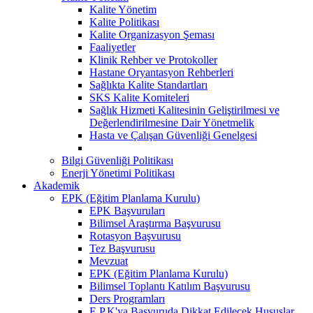
Kalite Yönetim
Kalite Politikası
Kalite Organizasyon Şeması
Faaliyetler
Klinik Rehber ve Protokoller
Hastane Oryantasyon Rehberleri
Sağlıkta Kalite Standartları
SKS Kalite Komiteleri
Sağlık Hizmeti Kalitesinin Geliştirilmesi ve
Değerlendirilmesine Dair Yönetmelik
Hasta ve Çalışan Güvenliği Genelgesi
Bilgi Güvenliği Politikası
Enerji Yönetimi Politikası
Akademik
EPK (Eğitim Planlama Kurulu)
EPK Başvuruları
Bilimsel Araştırma Başvurusu
Rotasyon Başvurusu
Tez Başvurusu
Mevzuat
EPK (Eğitim Planlama Kurulu)
Bilimsel Toplantı Katılım Başvurusu
Ders Programları
E.P.K'ya Başvuruda Dikkat Edilecek Hususlar