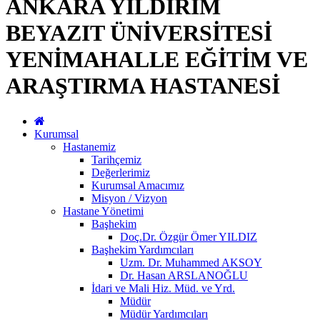
ANKARA YILDIRIM
BEYAZIT ÜNİVERSİTESİ
YENİMAHALLE EĞİTİM VE
ARAŞTIRMA HASTANESİ
Kurumsal
Hastanemiz
Tarihçemiz
Değerlerimiz
Kurumsal Amacımız
Misyon / Vizyon
Hastane Yönetimi
Başhekim
Doç.Dr. Özgür Ömer YILDIZ
Başhekim Yardımcıları
Uzm. Dr. Muhammed AKSOY
Dr. Hasan ARSLANOĞLU
İdari ve Mali Hiz. Müd. ve Yrd.
Müdür
Müdür Yardımcıları