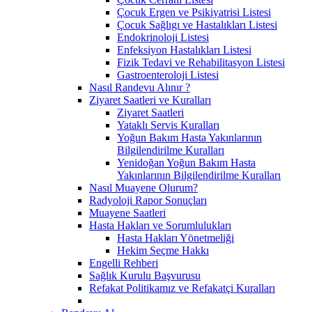
Çocuk Ergen ve Psikiyatrisi Listesi
Çocuk Sağlıgı ve Hastalıkları Listesi
Endokrinoloji Listesi
Enfeksiyon Hastalıkları Listesi
Fizik Tedavi ve Rehabilitasyon Listesi
Gastroenteroloji Listesi
Nasıl Randevu Alınır ?
Ziyaret Saatleri ve Kuralları
Ziyaret Saatleri
Yataklı Servis Kuralları
Yoğun Bakım Hasta Yakınlarının
Bilgilendirilme Kuralları
Yenidoğan Yoğun Bakım Hasta
Yakınlarının Bilgilendirilme Kuralları
Nasıl Muayene Olurum?
Radyoloji Rapor Sonuçları
Muayene Saatleri
Hasta Hakları ve Sorumlulukları
Hasta Hakları Yönetmeliği
Hekim Seçme Hakkı
Engelli Rehberi
Sağlık Kurulu Başvurusu
Refakat Politikamız ve Refakatçi Kuralları