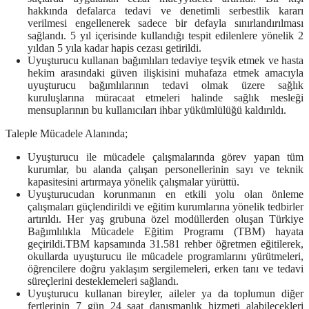
hakkında defalarca tedavi ve denetimli serbestlik kararı
verilmesi engellenerek sadece bir defayla sınırlandırılması
sağlandı. 5 yıl içerisinde kullandığı tespit edilenlere yönelik 2
yıldan 5 yıla kadar hapis cezası getirildi.
Uyuşturucu kullanan bağımlıları tedaviye teşvik etmek ve hasta
hekim arasındaki güven ilişkisini muhafaza etmek amacıyla
uyuşturucu bağımlılarının tedavi olmak üzere sağlık
kuruluşlarına müracaat etmeleri halinde sağlık mesleği
mensuplarının bu kullanıcıları ihbar yükümlülüğü kaldırıldı.
Taleple Mücadele Alanında;
Uyuşturucu ile mücadele çalışmalarında görev yapan tüm
kurumlar, bu alanda çalışan personellerinin sayı ve teknik
kapasitesini artırmaya yönelik çalışmalar yürüttü.
Uyuşturucudan korunmanın en etkili yolu olan önleme
çalışmaları güçlendirildi ve eğitim kurumlarına yönelik tedbirler
artırıldı. Her yaş grubuna özel modüllerden oluşan Türkiye
Bağımlılıkla Mücadele Eğitim Programı (TBM) hayata
geçirildi.TBM kapsamında 31.581 rehber öğretmen eğitilerek,
okullarda uyuşturucu ile mücadele programlarını yürütmeleri,
öğrencilere doğru yaklaşım sergilemeleri, erken tanı ve tedavi
süreçlerini desteklemeleri sağlandı.
Uyuşturucu kullanan bireyler, aileler ya da toplumun diğer
fertlerinin 7 gün 24 saat danışmanlık hizmeti alabilecekleri