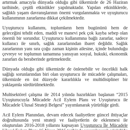
artırmak amacıyla dünyada olduğu gibi ülkemizde de 26 Haziran
tarihinde, çeşitli etkinlikler yapılmaktadır. Yapılan etkinliklerde,
sağlıklı yaşam davranışlarının önemi vurgulanmakta ve uyuşturucu
kullanımının zararlarına dikkat çekilmektedir.
Uyuşturucu kullanımı, toplumların hem bugününü hem de
geleceğini tehdit eden, maddi ve manevi pek çok kayba sebep olan
önemli bir sorundur. Uyuşturucu kullanımına bağlı zararlar, sadece
kullanıcı ile sınırlı, sağlık zararlarından ibaret değildir. Sağlık
zararlarının yanı sıra çoğu zaman kişinin ailesine, içinde bulunduğu
çevreye ve toplumun tamamına yansıyan sosyal, hukuki, ekonomik
zararları da beraberinde getirmektedir.
Dünyada olduğu gibi ülkemizde de önlenebilir ve öncelikli halk
sağlığı sorunlarından biri olan uyuşturucu ile mücadele çalışmaları,
ülkemizde en üst düzeyde kararlılıkla ve multidisipliner bir
yaklaşımla sürdürülmektedir.
Multisektörel çalışma ile 2014 yılında hazırlıkları başlanan “
2015
Uyuşturucuyla Mücadele Acil Eylem Planı ve Uyuşturucu ile
Mücadele Ulusal Strateji Belgesi
” yayımlanarak yürürlüğe girdi.
Acil Eylem Planından, devam edecek faaliyetlere güncel ihtiyaçlar
doğrultusunda yeni strateji ve faaliyetlerin de eklenmesi ile
oluşturulan 2016-2018 yıllarını kapsayan
Uyuşturucu İle Mücadele