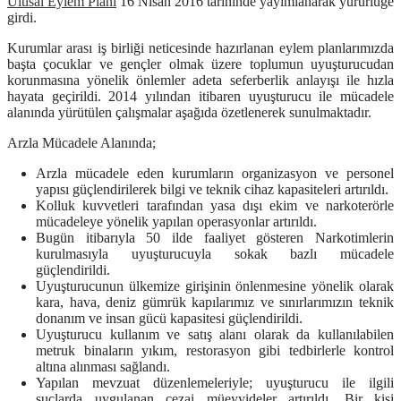
Ulusal Eylem Planı
16 Nisan 2016 tarihinde yayımlanarak yürürlüğe
girdi.
Kurumlar arası iş birliği neticesinde hazırlanan eylem planlarımızda
başta çocuklar ve gençler olmak üzere toplumun uyuşturucudan
korunmasına yönelik önlemler adeta seferberlik anlayışı ile hızla
hayata geçirildi. 2014 yılından itibaren uyuşturucu ile mücadele
alanında yürütülen çalışmalar aşağıda özetlenerek sunulmaktadır.
Arzla Mücadele Alanında;
Arzla mücadele eden kurumların organizasyon ve personel
yapısı güçlendirilerek bilgi ve teknik cihaz kapasiteleri artırıldı.
Kolluk kuvvetleri tarafından yasa dışı ekim ve narkoterörle
mücadeleye yönelik yapılan operasyonlar artırıldı.
Bugün itibarıyla 50 ilde faaliyet gösteren Narkotimlerin
kurulmasıyla uyuşturucuyla sokak bazlı mücadele
güçlendirildi.
Uyuşturucunun ülkemize girişinin önlenmesine yönelik olarak
kara, hava, deniz gümrük kapılarımız ve sınırlarımızın teknik
donanım ve insan gücü kapasitesi güçlendirildi.
Uyuşturucu kullanım ve satış alanı olarak da kullanılabilen
metruk binaların yıkım, restorasyon gibi tedbirlerle kontrol
altına alınması sağlandı.
Yapılan mevzuat düzenlemeleriyle; uyuşturucu ile ilgili
suçlarda uygulanan cezai müeyyideler artırıldı. Bir kişi