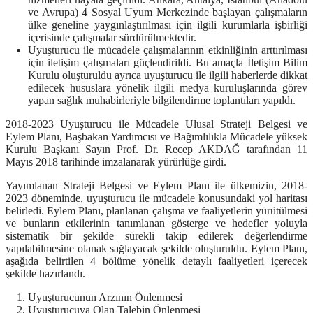
ve Avrupa) 4 Sosyal Uyum Merkezinde başlayan çalışmaların
ülke geneline yaygınlaştırılması için ilgili kurumlarla işbirliği
içerisinde çalışmalar sürdürülmektedir.
Uyuşturucu ile mücadele çalışmalarının etkinliğinin arttırılması
için iletişim çalışmaları güçlendirildi. Bu amaçla İletişim Bilim
Kurulu oluşturuldu ayrıca uyuşturucu ile ilgili haberlerde dikkat
edilecek hususlara yönelik ilgili medya kuruluşlarında görev
yapan sağlık muhabirleriyle bilgilendirme toplantıları yapıldı.
2018-2023 Uyuşturucu ile Mücadele Ulusal Strateji Belgesi ve
Eylem Planı, Başbakan Yardımcısı ve Bağımlılıkla Mücadele yüksek
Kurulu Başkanı Sayın Prof. Dr. Recep AKDAĞ tarafından 11
Mayıs 2018 tarihinde imzalanarak yürürlüğe girdi.
Yayımlanan Strateji Belgesi ve Eylem Planı ile ülkemizin, 2018-
2023 döneminde, uyuşturucu ile mücadele konusundaki yol haritası
belirledi. Eylem Planı, planlanan çalışma ve faaliyetlerin yürütülmesi
ve bunların etkilerinin tanımlanan gösterge ve hedefler yoluyla
sistematik bir şekilde sürekli takip edilerek değerlendirme
yapılabilmesine olanak sağlayacak şekilde oluşturuldu. Eylem Planı,
aşağıda belirtilen 4 bölüme yönelik detaylı faaliyetleri içerecek
şekilde hazırlandı.
Uyuşturucunun Arzının Önlenmesi
Uyuşturucuya Olan Talebin Önlenmesi