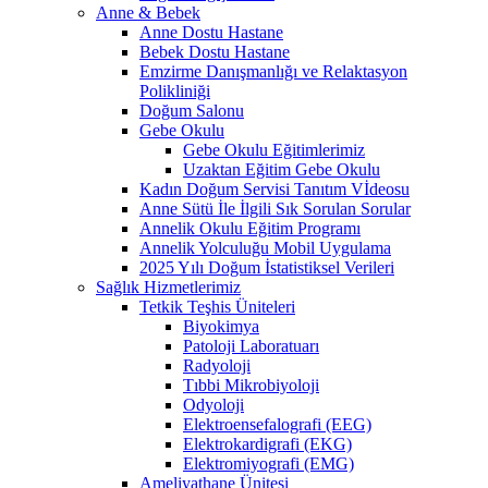
Anne & Bebek
Anne Dostu Hastane
Bebek Dostu Hastane
Emzirme Danışmanlığı ve Relaktasyon
Polikliniği
Doğum Salonu
Gebe Okulu
Gebe Okulu Eğitimlerimiz
Uzaktan Eğitim Gebe Okulu
Kadın Doğum Servisi Tanıtım Vİdeosu
Anne Sütü İle İlgili Sık Sorulan Sorular
Annelik Okulu Eğitim Programı
Annelik Yolculuğu Mobil Uygulama
2025 Yılı Doğum İstatistiksel Verileri
Sağlık Hizmetlerimiz
Tetkik Teşhis Üniteleri
Biyokimya
Patoloji Laboratuarı
Radyoloji
Tıbbi Mikrobiyoloji
Odyoloji
Elektroensefalografi (EEG)
Elektrokardigrafi (EKG)
Elektromiyografi (EMG)
Ameliyathane Ünitesi