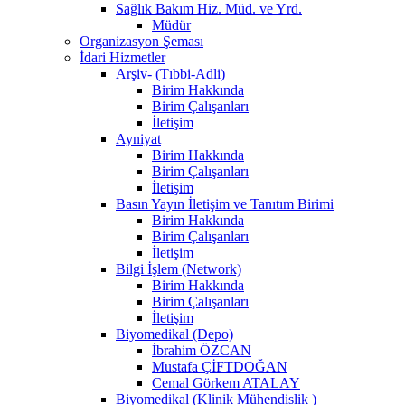
Sağlık Bakım Hiz. Müd. ve Yrd.
Müdür
Organizasyon Şeması
İdari Hizmetler
Arşiv- (Tıbbi-Adli)
Birim Hakkında
Birim Çalışanları
İletişim
Ayniyat
Birim Hakkında
Birim Çalışanları
İletişim
Basın Yayın İletişim ve Tanıtım Birimi
Birim Hakkında
Birim Çalışanları
İletişim
Bilgi İşlem (Network)
Birim Hakkında
Birim Çalışanları
İletişim
Biyomedikal (Depo)
İbrahim ÖZCAN
Mustafa ÇİFTDOĞAN
Cemal Görkem ATALAY
Biyomedikal (Klinik Mühendislik )