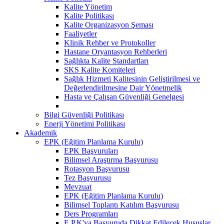
Kalite Yönetim
Kalite Politikası
Kalite Organizasyon Şeması
Faaliyetler
Klinik Rehber ve Protokoller
Hastane Oryantasyon Rehberleri
Sağlıkta Kalite Standartları
SKS Kalite Komiteleri
Sağlık Hizmeti Kalitesinin Geliştirilmesi ve
Değerlendirilmesine Dair Yönetmelik
Hasta ve Çalışan Güvenliği Genelgesi
Bilgi Güvenliği Politikası
Enerji Yönetimi Politikası
Akademik
EPK (Eğitim Planlama Kurulu)
EPK Başvuruları
Bilimsel Araştırma Başvurusu
Rotasyon Başvurusu
Tez Başvurusu
Mevzuat
EPK (Eğitim Planlama Kurulu)
Bilimsel Toplantı Katılım Başvurusu
Ders Programları
E.P.K'ya Başvuruda Dikkat Edilecek Hususlar