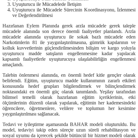
Uyuşturucu ile Mücadelede İletişim
Uyuşturucu ile Mücadele Sürecinin Koordinasyonu, İzlenmesi
ve Değerlendirilmesi
Hazırlanan Eylem Planında gerek arzla mücadele gerek taleple
mücadele alanında son derece önemli faaliyetler planlandı. Arzla
mücadele alanında uyuşturucu ile sokak bazlı mücadele eden
Narkotimlerin 81 ile yaygınlaştırılmasına, gümrük kapılarının ve
kolluk kuvvetlerinin güçlendirilmesinden bilişim ve kargo yoluyla
uyuşturucu madde satışların engellenmesine kadar yapılacak
kapsamlı faaliyetlerle uyuşturucuya ulaşılabilirliğin engellenmesi
amaçlandı.
Talebin önlenmesi alanında, en önemli hedef kitle gençler olarak
belirlendi. Eğitim, uyuşturucu madde kullanımının zararlı etkileri
konusunda hedef grupları bilgilendirmek ve bilinçlendirmek
noktasındaki en önemli güç olarak tanımlandı. Yeşilay tarafından
bilimsel temelli olarak hazırlanan eğitim içeriklerinin, etki
ölçümlerinin düzenli olarak yapılarak, eğitimin her kademesindeki
öğrencilere, öğretmenlere, velilere ve toplumun her kesimine
yaygınlaştırılması sağlanacak.
Tedavi ve iyileştirme aşamasında BAHAR modeli oluşturuldu. Bu
model, tedaviyi takip eden süreçte uzun süreli rehabilitasyon ve
sosyal uyumu da içerecek şekilde bütüncül bir hizmet modeli olarak