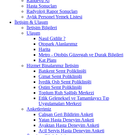
Randevu Al
Hasta Sonuçları
Radyoloji Rapor Sonuçları
Aylık Personel Yemek Listesi
İletişim & Ulaşım
İletişim Bilgileri
Ulaşım
Nasıl Gidilir ?
Otopark Alanlarımız
Harita
Metro - Otobüs Güzergah ve Durak Bilgileri
Kat Planı
Hizmet Binalarımız İletişim
Batıkent Semt Polikliniği
Gimat Semt Polikliniği
İvedik Osb Semt Polikliniği
Ostim Semt Polikliniği
Toplum Ruh Sağlığı Merkezi
Etlik Geleneksel ve Tamamlayıcı Tıp
Uygulamaları Merkezi
Anketlerimiz
Çalışan Geri Bildirim Anketi
Yatan Hasta Deneyim Anketi
Ayaktan Hasta Deneyim Anketi
Acil Servis Hasta Deneyim Anketi