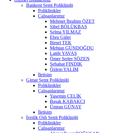
Batıkent Semt Polikliniği
Poliklinikler
Çalışanlarımız
Mehmet İbrahim ÖZET
Sibel BÖLÜKBAŞ
Selma YILMAZ
Ebru Güler
Birsel TEK
Mehtap GÜNDOĞDU
Latife YAVAŞ
Ömer Serter SÖZEN
Sebahat FINDIK
Özlem YALIM
İletişim
Gimat Semt Polikliniği
Poliklinikler
Çalışanlarımız
Yasemin ÇELİK
Başak KABAKCI
Ümran GÜNAY
İletişim
İvedik Osb Semt Polikliniği
Poliklinikler
Çalışanlarımız