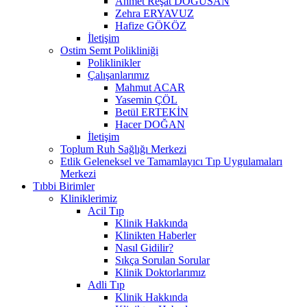
Ahmet Reşat DOĞUSAN
Zehra ERYAVUZ
Hafize GÖKÖZ
İletişim
Ostim Semt Polikliniği
Poliklinikler
Çalışanlarımız
Mahmut ACAR
Yasemin ÇÖL
Betül ERTEKİN
Hacer DOĞAN
İletişim
Toplum Ruh Sağlığı Merkezi
Etlik Geleneksel ve Tamamlayıcı Tıp Uygulamaları
Merkezi
Tıbbi Birimler
Kliniklerimiz
Acil Tıp
Klinik Hakkında
Klinikten Haberler
Nasıl Gidilir?
Sıkça Sorulan Sorular
Klinik Doktorlarımız
Adli Tıp
Klinik Hakkında