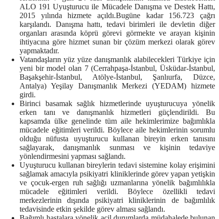
ALO 191 Uyuşturucu ile Mücadele Danışma ve Destek Hattı,
2015 yılında hizmete açıldı.Bugüne kadar 156.723 çağrı
karşılandı. Danışma hattı, tedavi birimleri ile devletin diğer
organları arasında köprü görevi görmekte ve arayan kişinin
ihtiyacına göre hizmet sunan bir çözüm merkezi olarak görev
yapmaktadır.
Vatandaşların yüz yüze danışmanlık alabilecekleri Türkiye için
yeni bir model olan 7 (Cerrahpaşa-İstanbul, Üsküdar-İstanbul,
Başakşehir-İstanbul, Atölye-İstanbul, Şanlıurfa, Düzce,
Antalya) Yeşilay Danışmanlık Merkezi (YEDAM) hizmete
girdi.
Birinci basamak sağlık hizmetlerinde uyuşturucuya yönelik
erken tanı ve danışmanlık hizmetleri güçlendirildi. Bu
kapsamda ülke genelinde tüm aile hekimlerimize bağımlıkla
mücadele eğitimleri verildi. Böylece aile hekimlerinin sorumlu
olduğu nüfusta uyuşturucu kullanan bireyin erken tanısını
sağlayarak, danışmanlık sunması ve kişinin tedaviye
yönlendirmesini yapması sağlandı.
Uyuşturucu kullanan bireylerin tedavi sistemine kolay erişimini
sağlamak amacıyla psikiyatri kliniklerinde görev yapan yetişkin
ve çocuk-ergen ruh sağlığı uzmanlarına yönelik bağımlılıkla
mücadele eğitimleri verildi. Böylece özellikli tedavi
merkezlerinin dışında psikiyatri kliniklerinin de bağımlılık
tedavisinde etkin şekilde görev alması sağlandı.
Bağımlı hastalara yönelik acil durumlarda müdahalede bulunan