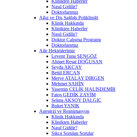
Klinikten Haberler
Nasıl Gidilir?
Doktorlarımız
Ağız ve Diş Sağlığı Polikliniği
Klinik Hakkında
Klinikten Haberler
Nasıl Gidilir?
Doktor Çalışma Programı
Doktorlarımız
Aile Hekimlerimiz
Levent Tuna ŞENGÖZ
Ahmet Reşat DOĞUSAN
Şeyda AKÇAY
Betül ERCAN
Merve ATALAY DİRGEN
Mehmet ŞAHİN
Yasemin ÇELİK HALİSDEMİR
Fatoş GEDİK ZAYİM
Selma AKSOY DALGIÇ
Buket YANIK
Anestezi ve Reanimasyon
Klinik Hakkında
Klinikten Haberler
Nasıl Gidilir?
Sıkça Sorulan Sorular