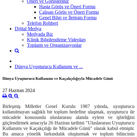
Öneri ve Görüşleriniz
Hasta Görüş ve Öneri Formu
Çalışan Görüş ve Öneri Formu
Genel Bilgi ve İletişim Formu
Telefon Rehberi
Dijital Medya
Medyada Biz
Klinik Bilgilendirme Videoları
Toplantı ve Organizasyonlar
Dünya Uyuşturucu Kullanımı ve ...
Dünya Uyuşturucu Kullanımı ve Kaçakçılığıyla Mücadele Günü
27 Haziran 2024
Birleşmiş Milletler Genel Kurulu 1987 yılında, uyuşturucu
kullanılmayan sağlıklı bir toplum hedefine ulaşmak, uyuşturucu ile
mücadele konusunda uluslararası alanda eylem ve işbirliğini
güçlendirmek amacıyla
26 Haziran tarihini "Uluslararası Uyuşturucu
Kullanımı ve Kaçakçılığı ile Mücadele Günü"
olarak kabul etmiştir.
Bu amaca yönelik farkındalık oluşturmak ve toplum bilincinin