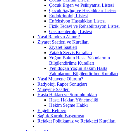
Çocuk Ergen ve Psikiyatrisi Listesi
Çocuk Sağlıgı ve Hastalıkları Listesi
Endokrinoloji Listesi
Enfeksiyon Hastalıkları Listesi
Fizik Tedavi ve Rehabilitasyon Listesi
Gastroenteroloji Listesi
Nasıl Randevu Alınır ?
Ziyaret Saatleri ve Kuralları
Ziyaret Saatleri
Yataklı Servis Kuralları
Yoğun Bakım Hasta Yakınlarının
Bilgilendirilme Kuralları
Yenidoğan Yoğun Bakım Hasta
Yakınlarının Bilgilendirilme Kuralları
Nasıl Muayene Olurum?
Radyoloji Rapor Sonuçları
Muayene Saatleri
Hasta Hakları ve Sorumlulukları
Hasta Hakları Yönetmeliği
Hekim Seçme Hakkı
Engelli Rehberi
Sağlık Kurulu Başvurusu
Refakat Politikamız ve Refakatçi Kuralları