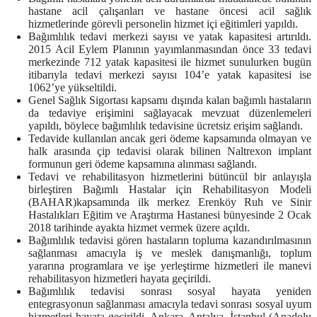
hastane acil çalışanları ve hastane öncesi acil sağlık
hizmetlerinde görevli personelin hizmet içi eğitimleri yapıldı.
Bağımlılık tedavi merkezi sayısı ve yatak kapasitesi artırıldı.
2015 Acil Eylem Planının yayımlanmasından önce 33 tedavi
merkezinde 712 yatak kapasitesi ile hizmet sunulurken bugün
itibarıyla tedavi merkezi sayısı 104’e yatak kapasitesi ise
1062’ye yükseltildi.
Genel Sağlık Sigortası kapsamı dışında kalan bağımlı hastaların
da tedaviye erişimini sağlayacak mevzuat düzenlemeleri
yapıldı, böylece bağımlılık tedavisine ücretsiz erişim sağlandı.
Tedavide kullanılan ancak geri ödeme kapsamında olmayan ve
halk arasında çip tedavisi olarak bilinen Naltrexon implant
formunun geri ödeme kapsamına alınması sağlandı.
Tedavi ve rehabilitasyon hizmetlerini bütüncül bir anlayışla
birleştiren Bağımlı Hastalar için Rehabilitasyon Modeli
(BAHAR)kapsamında ilk merkez Erenköy Ruh ve Sinir
Hastalıkları Eğitim ve Araştırma Hastanesi bünyesinde 2 Ocak
2018 tarihinde ayakta hizmet vermek üzere açıldı.
Bağımlılık tedavisi gören hastaların topluma kazandırılmasının
sağlanması amacıyla iş ve meslek danışmanlığı, toplum
yararına programlara ve işe yerleştirme hizmetleri ile manevi
rehabilitasyon hizmetleri hayata geçirildi.
Bağımlılık tedavisi sonrası sosyal hayata yeniden
entegrasyonun sağlanması amacıyla tedavi sonrası sosyal uyum
hizmetleri hayata geçirildi. Ankara, Antalya, İstanbul (Anadolu