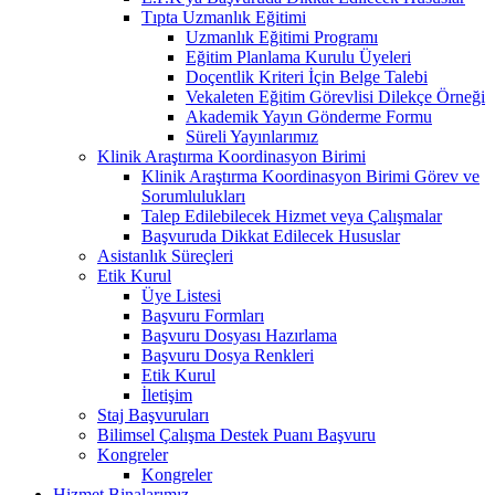
Tıpta Uzmanlık Eğitimi
Uzmanlık Eğitimi Programı
Eğitim Planlama Kurulu Üyeleri
Doçentlik Kriteri İçin Belge Talebi
Vekaleten Eğitim Görevlisi Dilekçe Örneği
Akademik Yayın Gönderme Formu
Süreli Yayınlarımız
Klinik Araştırma Koordinasyon Birimi
Klinik Araştırma Koordinasyon Birimi Görev ve
Sorumlulukları
Talep Edilebilecek Hizmet veya Çalışmalar
Başvuruda Dikkat Edilecek Hususlar
Asistanlık Süreçleri
Etik Kurul
Üye Listesi
Başvuru Formları
Başvuru Dosyası Hazırlama
Başvuru Dosya Renkleri
Etik Kurul
İletişim
Staj Başvuruları
Bilimsel Çalışma Destek Puanı Başvuru
Kongreler
Kongreler
Hizmet Binalarımız