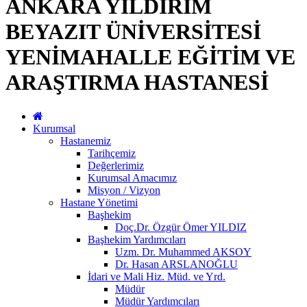
ANKARA YILDIRIM
BEYAZIT ÜNİVERSİTESİ
YENİMAHALLE EĞİTİM VE
ARAŞTIRMA HASTANESİ
Kurumsal
Hastanemiz
Tarihçemiz
Değerlerimiz
Kurumsal Amacımız
Misyon / Vizyon
Hastane Yönetimi
Başhekim
Doç.Dr. Özgür Ömer YILDIZ
Başhekim Yardımcıları
Uzm. Dr. Muhammed AKSOY
Dr. Hasan ARSLANOĞLU
İdari ve Mali Hiz. Müd. ve Yrd.
Müdür
Müdür Yardımcıları