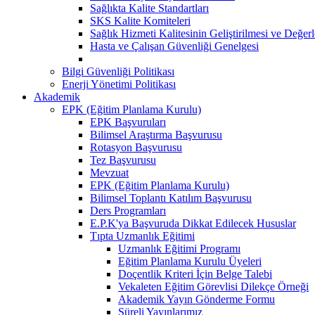
Sağlıkta Kalite Standartları
SKS Kalite Komiteleri
Sağlık Hizmeti Kalitesinin Geliştirilmesi ve Değer
Hasta ve Çalışan Güvenliği Genelgesi
Bilgi Güvenliği Politikası
Enerji Yönetimi Politikası
Akademik
EPK (Eğitim Planlama Kurulu)
EPK Başvuruları
Bilimsel Araştırma Başvurusu
Rotasyon Başvurusu
Tez Başvurusu
Mevzuat
EPK (Eğitim Planlama Kurulu)
Bilimsel Toplantı Katılım Başvurusu
Ders Programları
E.P.K'ya Başvuruda Dikkat Edilecek Hususlar
Tıpta Uzmanlık Eğitimi
Uzmanlık Eğitimi Programı
Eğitim Planlama Kurulu Üyeleri
Doçentlik Kriteri İçin Belge Talebi
Vekaleten Eğitim Görevlisi Dilekçe Örneği
Akademik Yayın Gönderme Formu
Süreli Yayınlarımız