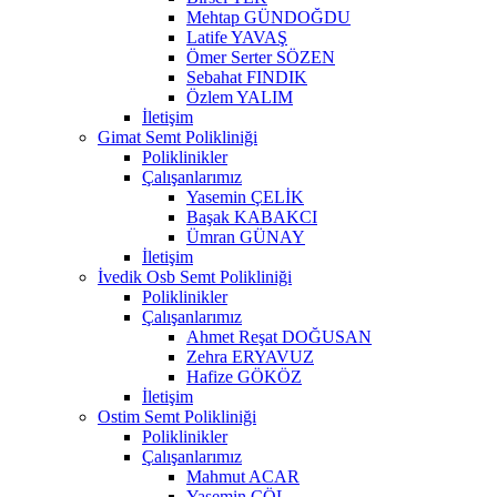
Mehtap GÜNDOĞDU
Latife YAVAŞ
Ömer Serter SÖZEN
Sebahat FINDIK
Özlem YALIM
İletişim
Gimat Semt Polikliniği
Poliklinikler
Çalışanlarımız
Yasemin ÇELİK
Başak KABAKCI
Ümran GÜNAY
İletişim
İvedik Osb Semt Polikliniği
Poliklinikler
Çalışanlarımız
Ahmet Reşat DOĞUSAN
Zehra ERYAVUZ
Hafize GÖKÖZ
İletişim
Ostim Semt Polikliniği
Poliklinikler
Çalışanlarımız
Mahmut ACAR
Yasemin ÇÖL