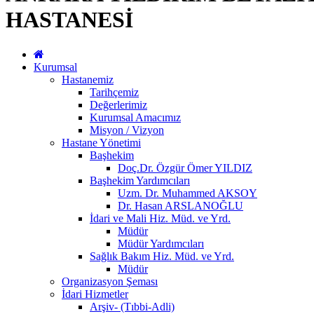
HASTANESİ
Kurumsal
Hastanemiz
Tarihçemiz
Değerlerimiz
Kurumsal Amacımız
Misyon / Vizyon
Hastane Yönetimi
Başhekim
Doç.Dr. Özgür Ömer YILDIZ
Başhekim Yardımcıları
Uzm. Dr. Muhammed AKSOY
Dr. Hasan ARSLANOĞLU
İdari ve Mali Hiz. Müd. ve Yrd.
Müdür
Müdür Yardımcıları
Sağlık Bakım Hiz. Müd. ve Yrd.
Müdür
Organizasyon Şeması
İdari Hizmetler
Arşiv- (Tıbbi-Adli)