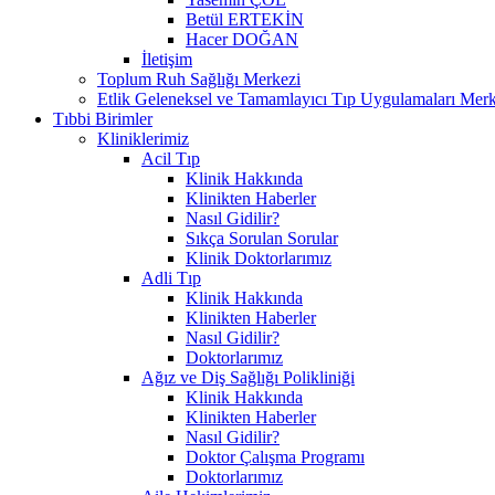
Betül ERTEKİN
Hacer DOĞAN
İletişim
Toplum Ruh Sağlığı Merkezi
Etlik Geleneksel ve Tamamlayıcı Tıp Uygulamaları Merk
Tıbbi Birimler
Kliniklerimiz
Acil Tıp
Klinik Hakkında
Klinikten Haberler
Nasıl Gidilir?
Sıkça Sorulan Sorular
Klinik Doktorlarımız
Adli Tıp
Klinik Hakkında
Klinikten Haberler
Nasıl Gidilir?
Doktorlarımız
Ağız ve Diş Sağlığı Polikliniği
Klinik Hakkında
Klinikten Haberler
Nasıl Gidilir?
Doktor Çalışma Programı
Doktorlarımız