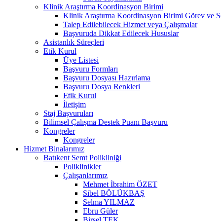
Klinik Araştırma Koordinasyon Birimi
Klinik Araştırma Koordinasyon Birimi Görev ve S
Talep Edilebilecek Hizmet veya Çalışmalar
Başvuruda Dikkat Edilecek Hususlar
Asistanlık Süreçleri
Etik Kurul
Üye Listesi
Başvuru Formları
Başvuru Dosyası Hazırlama
Başvuru Dosya Renkleri
Etik Kurul
İletişim
Staj Başvuruları
Bilimsel Çalışma Destek Puanı Başvuru
Kongreler
Kongreler
Hizmet Binalarımız
Batıkent Semt Polikliniği
Poliklinikler
Çalışanlarımız
Mehmet İbrahim ÖZET
Sibel BÖLÜKBAŞ
Selma YILMAZ
Ebru Güler
Birsel TEK