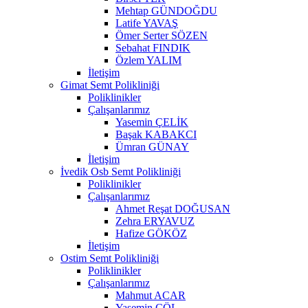
Mehtap GÜNDOĞDU
Latife YAVAŞ
Ömer Serter SÖZEN
Sebahat FINDIK
Özlem YALIM
İletişim
Gimat Semt Polikliniği
Poliklinikler
Çalışanlarımız
Yasemin ÇELİK
Başak KABAKCI
Ümran GÜNAY
İletişim
İvedik Osb Semt Polikliniği
Poliklinikler
Çalışanlarımız
Ahmet Reşat DOĞUSAN
Zehra ERYAVUZ
Hafize GÖKÖZ
İletişim
Ostim Semt Polikliniği
Poliklinikler
Çalışanlarımız
Mahmut ACAR
Yasemin ÇÖL