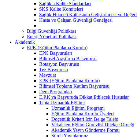
Sağlıkta Kalite Standartları
SKS Kalite Komiteleri
Sağlık Hizmeti Kalitesinin Geliştirilmesi ve Değer
Hasta ve Çalışan Güvenliği Genelgesi
Bilgi Güvenliği Politikası
Enerji Yönetimi Politikası
Akademik
EPK (Eğitim Planlama Kurulu)
EPK Başvuruları
Bilimsel Araştırma Başvurusu
Rotasyon Başvurusu
Tez Başvurusu
Mevzuat
EPK (Eğitim Planlama Kurulu)
Bilimsel Toplantı Katılım Başvurusu
Ders Programları
E.P.K'ya Başvuruda Dikkat Edilecek Hususlar
Tıpta Uzmanlık Eğitimi
Uzmanlık Eğitimi Programı
Eğitim Planlama Kurulu Üyeleri
Doçentlik Kriteri İçin Belge Talebi
Vekaleten Eğitim Görevlisi Dilekçe Örneği
Akademik Yayın Gönderme Formu
Süreli Yayınlarımız