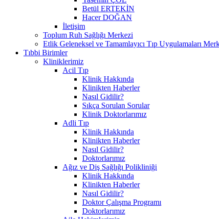
Betül ERTEKİN
Hacer DOĞAN
İletişim
Toplum Ruh Sağlığı Merkezi
Etlik Geleneksel ve Tamamlayıcı Tıp Uygulamaları Merk
Tıbbi Birimler
Kliniklerimiz
Acil Tıp
Klinik Hakkında
Klinikten Haberler
Nasıl Gidilir?
Sıkça Sorulan Sorular
Klinik Doktorlarımız
Adli Tıp
Klinik Hakkında
Klinikten Haberler
Nasıl Gidilir?
Doktorlarımız
Ağız ve Diş Sağlığı Polikliniği
Klinik Hakkında
Klinikten Haberler
Nasıl Gidilir?
Doktor Çalışma Programı
Doktorlarımız