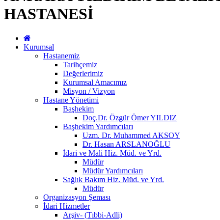
HASTANESİ
Kurumsal
Hastanemiz
Tarihçemiz
Değerlerimiz
Kurumsal Amacımız
Misyon / Vizyon
Hastane Yönetimi
Başhekim
Doç.Dr. Özgür Ömer YILDIZ
Başhekim Yardımcıları
Uzm. Dr. Muhammed AKSOY
Dr. Hasan ARSLANOĞLU
İdari ve Mali Hiz. Müd. ve Yrd.
Müdür
Müdür Yardımcıları
Sağlık Bakım Hiz. Müd. ve Yrd.
Müdür
Organizasyon Şeması
İdari Hizmetler
Arşiv- (Tıbbi-Adli)