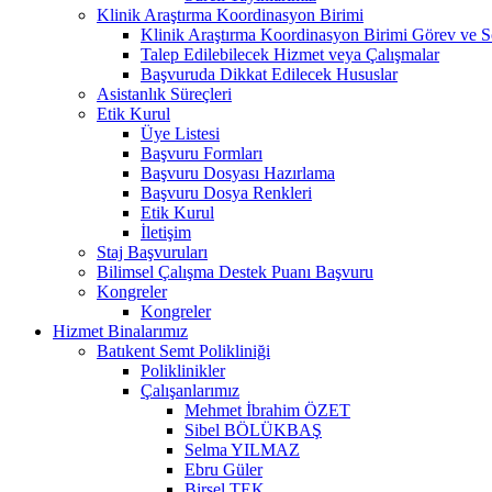
Klinik Araştırma Koordinasyon Birimi
Klinik Araştırma Koordinasyon Birimi Görev ve S
Talep Edilebilecek Hizmet veya Çalışmalar
Başvuruda Dikkat Edilecek Hususlar
Asistanlık Süreçleri
Etik Kurul
Üye Listesi
Başvuru Formları
Başvuru Dosyası Hazırlama
Başvuru Dosya Renkleri
Etik Kurul
İletişim
Staj Başvuruları
Bilimsel Çalışma Destek Puanı Başvuru
Kongreler
Kongreler
Hizmet Binalarımız
Batıkent Semt Polikliniği
Poliklinikler
Çalışanlarımız
Mehmet İbrahim ÖZET
Sibel BÖLÜKBAŞ
Selma YILMAZ
Ebru Güler
Birsel TEK