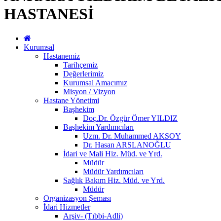
HASTANESİ
Kurumsal
Hastanemiz
Tarihçemiz
Değerlerimiz
Kurumsal Amacımız
Misyon / Vizyon
Hastane Yönetimi
Başhekim
Doç.Dr. Özgür Ömer YILDIZ
Başhekim Yardımcıları
Uzm. Dr. Muhammed AKSOY
Dr. Hasan ARSLANOĞLU
İdari ve Mali Hiz. Müd. ve Yrd.
Müdür
Müdür Yardımcıları
Sağlık Bakım Hiz. Müd. ve Yrd.
Müdür
Organizasyon Şeması
İdari Hizmetler
Arşiv- (Tıbbi-Adli)