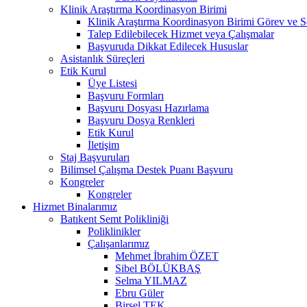
Klinik Araştırma Koordinasyon Birimi
Klinik Araştırma Koordinasyon Birimi Görev ve S
Talep Edilebilecek Hizmet veya Çalışmalar
Başvuruda Dikkat Edilecek Hususlar
Asistanlık Süreçleri
Etik Kurul
Üye Listesi
Başvuru Formları
Başvuru Dosyası Hazırlama
Başvuru Dosya Renkleri
Etik Kurul
İletişim
Staj Başvuruları
Bilimsel Çalışma Destek Puanı Başvuru
Kongreler
Kongreler
Hizmet Binalarımız
Batıkent Semt Polikliniği
Poliklinikler
Çalışanlarımız
Mehmet İbrahim ÖZET
Sibel BÖLÜKBAŞ
Selma YILMAZ
Ebru Güler
Birsel TEK