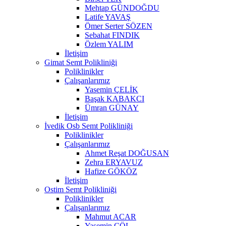
Mehtap GÜNDOĞDU
Latife YAVAŞ
Ömer Serter SÖZEN
Sebahat FINDIK
Özlem YALIM
İletişim
Gimat Semt Polikliniği
Poliklinikler
Çalışanlarımız
Yasemin ÇELİK
Başak KABAKCI
Ümran GÜNAY
İletişim
İvedik Osb Semt Polikliniği
Poliklinikler
Çalışanlarımız
Ahmet Reşat DOĞUSAN
Zehra ERYAVUZ
Hafize GÖKÖZ
İletişim
Ostim Semt Polikliniği
Poliklinikler
Çalışanlarımız
Mahmut ACAR
Yasemin ÇÖL