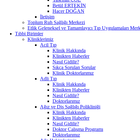
Betül ERTEKİN
Hacer DOĞAN
İletişim
Toplum Ruh Sağlığı Merkezi
Etlik Geleneksel ve Tamamlayıcı Tıp Uygulamaları Merk
Tıbbi Birimler
Kliniklerimiz
Acil Tıp
Klinik Hakkında
Klinikten Haberler
Nasıl Gidilir?
Sıkça Sorulan Sorular
Klinik Doktorlarımız
Adli Tıp
Klinik Hakkında
Klinikten Haberler
Nasıl Gidilir?
Doktorlarımız
Ağız ve Diş Sağlığı Polikliniği
Klinik Hakkında
Klinikten Haberler
Nasıl Gidilir?
Doktor Çalışma Programı
Doktorlarımız