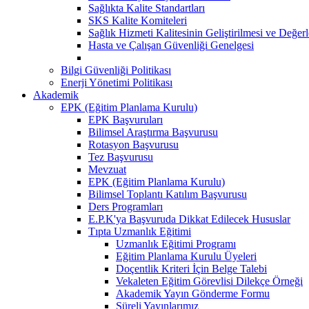
Sağlıkta Kalite Standartları
SKS Kalite Komiteleri
Sağlık Hizmeti Kalitesinin Geliştirilmesi ve Değer
Hasta ve Çalışan Güvenliği Genelgesi
Bilgi Güvenliği Politikası
Enerji Yönetimi Politikası
Akademik
EPK (Eğitim Planlama Kurulu)
EPK Başvuruları
Bilimsel Araştırma Başvurusu
Rotasyon Başvurusu
Tez Başvurusu
Mevzuat
EPK (Eğitim Planlama Kurulu)
Bilimsel Toplantı Katılım Başvurusu
Ders Programları
E.P.K'ya Başvuruda Dikkat Edilecek Hususlar
Tıpta Uzmanlık Eğitimi
Uzmanlık Eğitimi Programı
Eğitim Planlama Kurulu Üyeleri
Doçentlik Kriteri İçin Belge Talebi
Vekaleten Eğitim Görevlisi Dilekçe Örneği
Akademik Yayın Gönderme Formu
Süreli Yayınlarımız