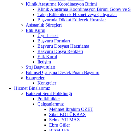
Klinik Araştırma Koordinasyon Birimi
Klinik Araştırma Koordinasyon Birimi Görev ve S
Talep Edilebilecek Hizmet veya Çalışmalar
Başvuruda Dikkat Edilecek Hususlar
Asistanlık Süreçleri
Etik Kurul
Üye Listesi
Başvuru Formları
Başvuru Dosyası Hazırlama
Başvuru Dosya Renkleri
Etik Kurul
İletişim
Staj Başvuruları
Bilimsel Çalışma Destek Puanı Başvuru
Kongreler
Kongreler
Hizmet Binalarımız
Batıkent Semt Polikliniği
Poliklinikler
Çalışanlarımız
Mehmet İbrahim ÖZET
Sibel BÖLÜKBAŞ
Selma YILMAZ
Ebru Güler
Birsel TEK