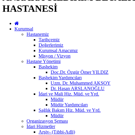
HASTANESİ
Kurumsal
Hastanemiz
Tarihçemiz
Değerlerimiz
Kurumsal Amacımız
Misyon / Vizyon
Hastane Yönetimi
Başhekim
Doç.Dr. Özgür Ömer YILDIZ
Başhekim Yardımcıları
Uzm. Dr. Muhammed AKSOY
Dr. Hasan ARSLANOĞLU
İdari ve Mali Hiz. Müd. ve Yrd.
Müdür
Müdür Yardımcıları
Sağlık Bakım Hiz. Müd. ve Yrd.
Müdür
Organizasyon Şeması
İdari Hizmetler
Arşiv- (Tıbbi-Adli)