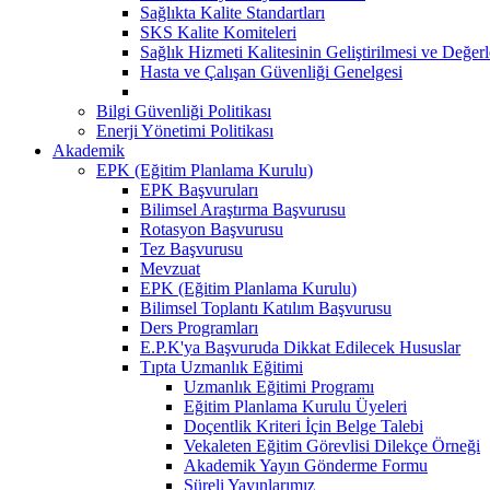
Sağlıkta Kalite Standartları
SKS Kalite Komiteleri
Sağlık Hizmeti Kalitesinin Geliştirilmesi ve Değer
Hasta ve Çalışan Güvenliği Genelgesi
Bilgi Güvenliği Politikası
Enerji Yönetimi Politikası
Akademik
EPK (Eğitim Planlama Kurulu)
EPK Başvuruları
Bilimsel Araştırma Başvurusu
Rotasyon Başvurusu
Tez Başvurusu
Mevzuat
EPK (Eğitim Planlama Kurulu)
Bilimsel Toplantı Katılım Başvurusu
Ders Programları
E.P.K'ya Başvuruda Dikkat Edilecek Hususlar
Tıpta Uzmanlık Eğitimi
Uzmanlık Eğitimi Programı
Eğitim Planlama Kurulu Üyeleri
Doçentlik Kriteri İçin Belge Talebi
Vekaleten Eğitim Görevlisi Dilekçe Örneği
Akademik Yayın Gönderme Formu
Süreli Yayınlarımız