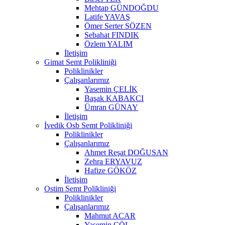
Mehtap GÜNDOĞDU
Latife YAVAŞ
Ömer Serter SÖZEN
Sebahat FINDIK
Özlem YALIM
İletişim
Gimat Semt Polikliniği
Poliklinikler
Çalışanlarımız
Yasemin ÇELİK
Başak KABAKCI
Ümran GÜNAY
İletişim
İvedik Osb Semt Polikliniği
Poliklinikler
Çalışanlarımız
Ahmet Reşat DOĞUSAN
Zehra ERYAVUZ
Hafize GÖKÖZ
İletişim
Ostim Semt Polikliniği
Poliklinikler
Çalışanlarımız
Mahmut ACAR
Yasemin ÇÖL