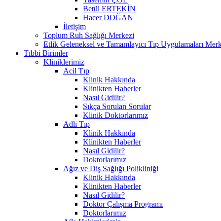
Betül ERTEKİN
Hacer DOĞAN
İletişim
Toplum Ruh Sağlığı Merkezi
Etlik Geleneksel ve Tamamlayıcı Tıp Uygulamaları Merk
Tıbbi Birimler
Kliniklerimiz
Acil Tıp
Klinik Hakkında
Klinikten Haberler
Nasıl Gidilir?
Sıkça Sorulan Sorular
Klinik Doktorlarımız
Adli Tıp
Klinik Hakkında
Klinikten Haberler
Nasıl Gidilir?
Doktorlarımız
Ağız ve Diş Sağlığı Polikliniği
Klinik Hakkında
Klinikten Haberler
Nasıl Gidilir?
Doktor Çalışma Programı
Doktorlarımız