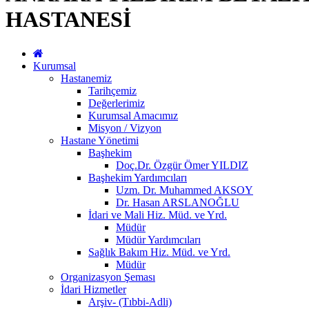
HASTANESİ
Kurumsal
Hastanemiz
Tarihçemiz
Değerlerimiz
Kurumsal Amacımız
Misyon / Vizyon
Hastane Yönetimi
Başhekim
Doç.Dr. Özgür Ömer YILDIZ
Başhekim Yardımcıları
Uzm. Dr. Muhammed AKSOY
Dr. Hasan ARSLANOĞLU
İdari ve Mali Hiz. Müd. ve Yrd.
Müdür
Müdür Yardımcıları
Sağlık Bakım Hiz. Müd. ve Yrd.
Müdür
Organizasyon Şeması
İdari Hizmetler
Arşiv- (Tıbbi-Adli)