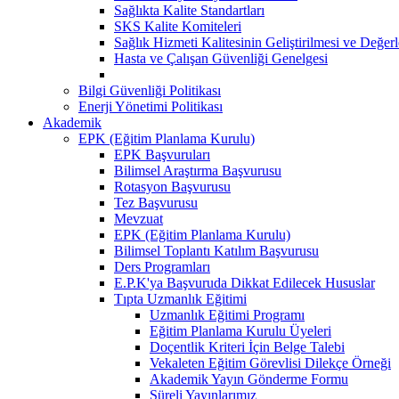
Sağlıkta Kalite Standartları
SKS Kalite Komiteleri
Sağlık Hizmeti Kalitesinin Geliştirilmesi ve Değer
Hasta ve Çalışan Güvenliği Genelgesi
Bilgi Güvenliği Politikası
Enerji Yönetimi Politikası
Akademik
EPK (Eğitim Planlama Kurulu)
EPK Başvuruları
Bilimsel Araştırma Başvurusu
Rotasyon Başvurusu
Tez Başvurusu
Mevzuat
EPK (Eğitim Planlama Kurulu)
Bilimsel Toplantı Katılım Başvurusu
Ders Programları
E.P.K'ya Başvuruda Dikkat Edilecek Hususlar
Tıpta Uzmanlık Eğitimi
Uzmanlık Eğitimi Programı
Eğitim Planlama Kurulu Üyeleri
Doçentlik Kriteri İçin Belge Talebi
Vekaleten Eğitim Görevlisi Dilekçe Örneği
Akademik Yayın Gönderme Formu
Süreli Yayınlarımız