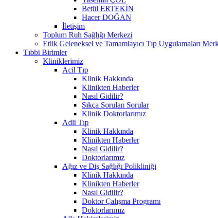
Betül ERTEKİN
Hacer DOĞAN
İletişim
Toplum Ruh Sağlığı Merkezi
Etlik Geleneksel ve Tamamlayıcı Tıp Uygulamaları Merk
Tıbbi Birimler
Kliniklerimiz
Acil Tıp
Klinik Hakkında
Klinikten Haberler
Nasıl Gidilir?
Sıkça Sorulan Sorular
Klinik Doktorlarımız
Adli Tıp
Klinik Hakkında
Klinikten Haberler
Nasıl Gidilir?
Doktorlarımız
Ağız ve Diş Sağlığı Polikliniği
Klinik Hakkında
Klinikten Haberler
Nasıl Gidilir?
Doktor Çalışma Programı
Doktorlarımız