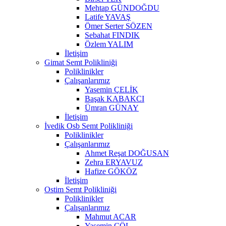
Mehtap GÜNDOĞDU
Latife YAVAŞ
Ömer Serter SÖZEN
Sebahat FINDIK
Özlem YALIM
İletişim
Gimat Semt Polikliniği
Poliklinikler
Çalışanlarımız
Yasemin ÇELİK
Başak KABAKCI
Ümran GÜNAY
İletişim
İvedik Osb Semt Polikliniği
Poliklinikler
Çalışanlarımız
Ahmet Reşat DOĞUSAN
Zehra ERYAVUZ
Hafize GÖKÖZ
İletişim
Ostim Semt Polikliniği
Poliklinikler
Çalışanlarımız
Mahmut ACAR
Yasemin ÇÖL