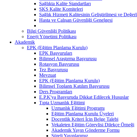
Sağlıkta Kalite Standartları
SKS Kalite Komiteleri
Sağlık Hizmeti Kalitesinin Geliştirilmesi ve Değer
Hasta ve Çalışan Güvenliği Genelgesi
Bilgi Güvenliği Politikası
Enerji Yönetimi Politikası
Akademik
EPK (Eğitim Planlama Kurulu)
EPK Başvuruları
Bilimsel Araştırma Başvurusu
Rotasyon Başvurusu
Tez Başvurusu
Mevzuat
EPK (Eğitim Planlama Kurulu)
Bilimsel Toplantı Katılım Başvurusu
Ders Programları
E.P.K'ya Başvuruda Dikkat Edilecek Hususlar
Tıpta Uzmanlık Eğitimi
Uzmanlık Eğitimi Programı
Eğitim Planlama Kurulu Üyeleri
Doçentlik Kriteri İçin Belge Talebi
Vekaleten Eğitim Görevlisi Dilekçe Örneği
Akademik Yayın Gönderme Formu
Süreli Yayınlarımız