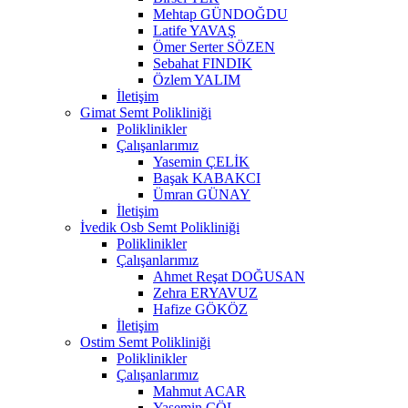
Mehtap GÜNDOĞDU
Latife YAVAŞ
Ömer Serter SÖZEN
Sebahat FINDIK
Özlem YALIM
İletişim
Gimat Semt Polikliniği
Poliklinikler
Çalışanlarımız
Yasemin ÇELİK
Başak KABAKCI
Ümran GÜNAY
İletişim
İvedik Osb Semt Polikliniği
Poliklinikler
Çalışanlarımız
Ahmet Reşat DOĞUSAN
Zehra ERYAVUZ
Hafize GÖKÖZ
İletişim
Ostim Semt Polikliniği
Poliklinikler
Çalışanlarımız
Mahmut ACAR
Yasemin ÇÖL