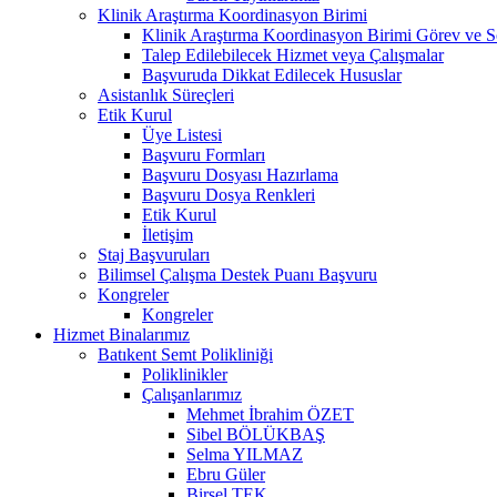
Klinik Araştırma Koordinasyon Birimi
Klinik Araştırma Koordinasyon Birimi Görev ve S
Talep Edilebilecek Hizmet veya Çalışmalar
Başvuruda Dikkat Edilecek Hususlar
Asistanlık Süreçleri
Etik Kurul
Üye Listesi
Başvuru Formları
Başvuru Dosyası Hazırlama
Başvuru Dosya Renkleri
Etik Kurul
İletişim
Staj Başvuruları
Bilimsel Çalışma Destek Puanı Başvuru
Kongreler
Kongreler
Hizmet Binalarımız
Batıkent Semt Polikliniği
Poliklinikler
Çalışanlarımız
Mehmet İbrahim ÖZET
Sibel BÖLÜKBAŞ
Selma YILMAZ
Ebru Güler
Birsel TEK