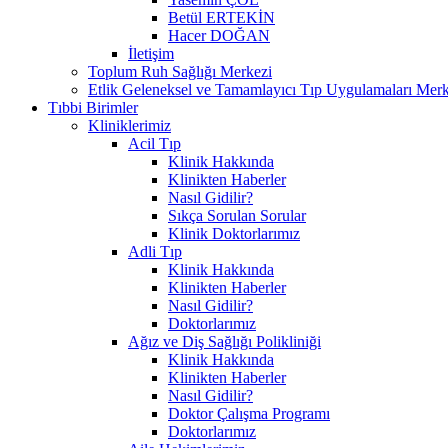
Betül ERTEKİN
Hacer DOĞAN
İletişim
Toplum Ruh Sağlığı Merkezi
Etlik Geleneksel ve Tamamlayıcı Tıp Uygulamaları Merk
Tıbbi Birimler
Kliniklerimiz
Acil Tıp
Klinik Hakkında
Klinikten Haberler
Nasıl Gidilir?
Sıkça Sorulan Sorular
Klinik Doktorlarımız
Adli Tıp
Klinik Hakkında
Klinikten Haberler
Nasıl Gidilir?
Doktorlarımız
Ağız ve Diş Sağlığı Polikliniği
Klinik Hakkında
Klinikten Haberler
Nasıl Gidilir?
Doktor Çalışma Programı
Doktorlarımız