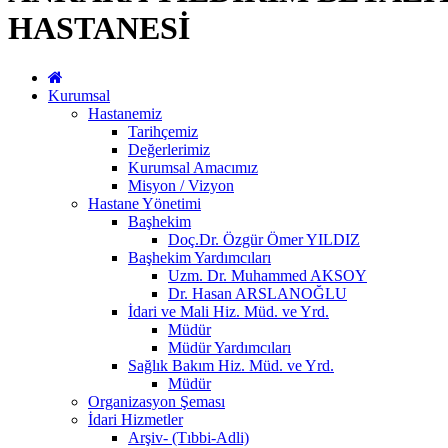
HASTANESİ
Kurumsal
Hastanemiz
Tarihçemiz
Değerlerimiz
Kurumsal Amacımız
Misyon / Vizyon
Hastane Yönetimi
Başhekim
Doç.Dr. Özgür Ömer YILDIZ
Başhekim Yardımcıları
Uzm. Dr. Muhammed AKSOY
Dr. Hasan ARSLANOĞLU
İdari ve Mali Hiz. Müd. ve Yrd.
Müdür
Müdür Yardımcıları
Sağlık Bakım Hiz. Müd. ve Yrd.
Müdür
Organizasyon Şeması
İdari Hizmetler
Arşiv- (Tıbbi-Adli)