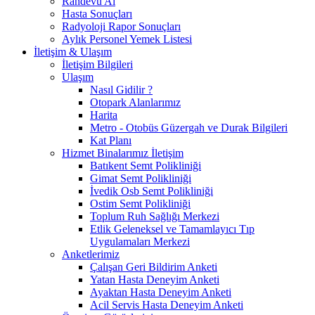
Randevu Al
Hasta Sonuçları
Radyoloji Rapor Sonuçları
Aylık Personel Yemek Listesi
İletişim & Ulaşım
İletişim Bilgileri
Ulaşım
Nasıl Gidilir ?
Otopark Alanlarımız
Harita
Metro - Otobüs Güzergah ve Durak Bilgileri
Kat Planı
Hizmet Binalarımız İletişim
Batıkent Semt Polikliniği
Gimat Semt Polikliniği
İvedik Osb Semt Polikliniği
Ostim Semt Polikliniği
Toplum Ruh Sağlığı Merkezi
Etlik Geleneksel ve Tamamlayıcı Tıp
Uygulamaları Merkezi
Anketlerimiz
Çalışan Geri Bildirim Anketi
Yatan Hasta Deneyim Anketi
Ayaktan Hasta Deneyim Anketi
Acil Servis Hasta Deneyim Anketi