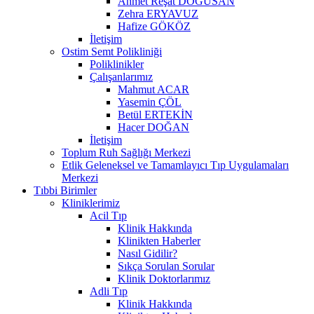
Ahmet Reşat DOĞUSAN
Zehra ERYAVUZ
Hafize GÖKÖZ
İletişim
Ostim Semt Polikliniği
Poliklinikler
Çalışanlarımız
Mahmut ACAR
Yasemin ÇÖL
Betül ERTEKİN
Hacer DOĞAN
İletişim
Toplum Ruh Sağlığı Merkezi
Etlik Geleneksel ve Tamamlayıcı Tıp Uygulamaları
Merkezi
Tıbbi Birimler
Kliniklerimiz
Acil Tıp
Klinik Hakkında
Klinikten Haberler
Nasıl Gidilir?
Sıkça Sorulan Sorular
Klinik Doktorlarımız
Adli Tıp
Klinik Hakkında