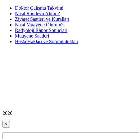
Doktor Çalışma Takvimi
Nasıl Randevu Alınır ?
Ziyaret Saatleri ve Kuralları
Nasıl Muayene Olurum?
Radyoloji Rapor Sonuçları
Muayene Saatleri
Hasta Hakları ve Sorumlulukları
2026
×