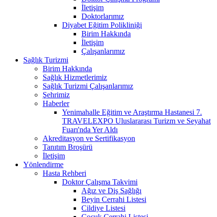
İletişim
Doktorlarımız
Diyabet Eğitim Polikliniği
Birim Hakkında
İletişim
Çalışanlarımız
Sağlık Turizmi
Birim Hakkında
Sağlık Hizmetlerimiz
Sağlık Turizmi Çalışanlarımız
Şehrimiz
Haberler
Yenimahalle Eğitim ve Araştırma Hastanesi 7.
TRAVELEXPO Uluslararası Turizm ve Seyahat
Fuarı'nda Yer Aldı
Akreditasyon ve Sertifikasyon
Tanıtım Broşürü
İletişim
Yönlendirme
Hasta Rehberi
Doktor Çalışma Takvimi
Ağız ve Diş Sağlığı
Beyin Cerrahi Listesi
Cildiye Listesi
Çocuk Cerrahi Listesi