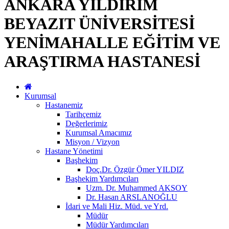
ANKARA YILDIRIM
BEYAZIT ÜNİVERSİTESİ
YENİMAHALLE EĞİTİM VE
ARAŞTIRMA HASTANESİ
Kurumsal
Hastanemiz
Tarihçemiz
Değerlerimiz
Kurumsal Amacımız
Misyon / Vizyon
Hastane Yönetimi
Başhekim
Doç.Dr. Özgür Ömer YILDIZ
Başhekim Yardımcıları
Uzm. Dr. Muhammed AKSOY
Dr. Hasan ARSLANOĞLU
İdari ve Mali Hiz. Müd. ve Yrd.
Müdür
Müdür Yardımcıları