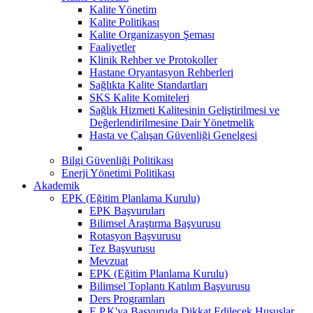
Kalite Yönetim
Kalite Politikası
Kalite Organizasyon Şeması
Faaliyetler
Klinik Rehber ve Protokoller
Hastane Oryantasyon Rehberleri
Sağlıkta Kalite Standartları
SKS Kalite Komiteleri
Sağlık Hizmeti Kalitesinin Geliştirilmesi ve
Değerlendirilmesine Dair Yönetmelik
Hasta ve Çalışan Güvenliği Genelgesi
Bilgi Güvenliği Politikası
Enerji Yönetimi Politikası
Akademik
EPK (Eğitim Planlama Kurulu)
EPK Başvuruları
Bilimsel Araştırma Başvurusu
Rotasyon Başvurusu
Tez Başvurusu
Mevzuat
EPK (Eğitim Planlama Kurulu)
Bilimsel Toplantı Katılım Başvurusu
Ders Programları
E.P.K'ya Başvuruda Dikkat Edilecek Hususlar