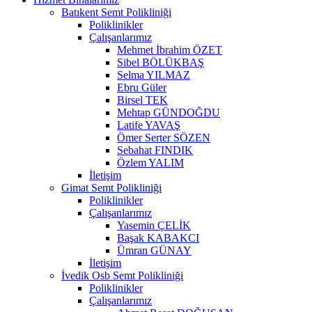
Batıkent Semt Polikliniği
Poliklinikler
Çalışanlarımız
Mehmet İbrahim ÖZET
Sibel BÖLÜKBAŞ
Selma YILMAZ
Ebru Güler
Birsel TEK
Mehtap GÜNDOĞDU
Latife YAVAŞ
Ömer Serter SÖZEN
Sebahat FINDIK
Özlem YALIM
İletişim
Gimat Semt Polikliniği
Poliklinikler
Çalışanlarımız
Yasemin ÇELİK
Başak KABAKCI
Ümran GÜNAY
İletişim
İvedik Osb Semt Polikliniği
Poliklinikler
Çalışanlarımız