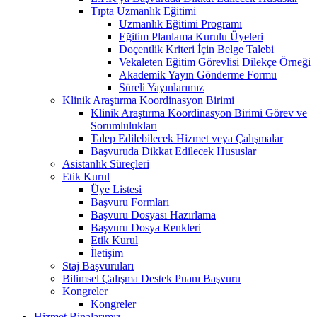
Tıpta Uzmanlık Eğitimi
Uzmanlık Eğitimi Programı
Eğitim Planlama Kurulu Üyeleri
Doçentlik Kriteri İçin Belge Talebi
Vekaleten Eğitim Görevlisi Dilekçe Örneği
Akademik Yayın Gönderme Formu
Süreli Yayınlarımız
Klinik Araştırma Koordinasyon Birimi
Klinik Araştırma Koordinasyon Birimi Görev ve
Sorumlulukları
Talep Edilebilecek Hizmet veya Çalışmalar
Başvuruda Dikkat Edilecek Hususlar
Asistanlık Süreçleri
Etik Kurul
Üye Listesi
Başvuru Formları
Başvuru Dosyası Hazırlama
Başvuru Dosya Renkleri
Etik Kurul
İletişim
Staj Başvuruları
Bilimsel Çalışma Destek Puanı Başvuru
Kongreler
Kongreler
Hizmet Binalarımız