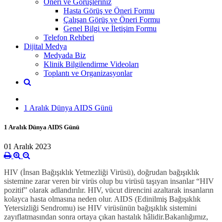
Öneri ve Görüşleriniz
Hasta Görüş ve Öneri Formu
Çalışan Görüş ve Öneri Formu
Genel Bilgi ve İletişim Formu
Telefon Rehberi
Dijital Medya
Medyada Biz
Klinik Bilgilendirme Videoları
Toplantı ve Organizasyonlar
1 Aralık Dünya AIDS Günü
1 Aralık Dünya AIDS Günü
01 Aralık 2023
HIV (İnsan Bağışıklık Yetmezliği Virüsü), doğrudan bağışıklık
sistemine zarar veren bir virüs olup bu virüsü taşıyan insanlar “HIV
pozitif” olarak adlandırılır. HIV, vücut direncini azaltarak insanların
kolayca hasta olmasına neden olur. AIDS (Edinilmiş Bağışıklık
Yetersizliği Sendromu) ise HIV virüsünün bağışıklık sistemini
zayıflatmasından sonra ortaya çıkan hastalık hâlidir.
Bakanlığımız,