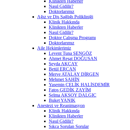
Klinikten Haberler
Nasıl Gidilir?
Doktorlarımız
Ağız ve Diş Sağlığı Polikliniği
Klinik Hakkında
Klinikten Haberler
Nasıl Gidilir?
Doktor Çalışma Programı
Doktorlarımız
Aile Hekimlerimiz
Levent Tuna ŞENGÖZ
Ahmet Reşat DOĞUSAN
Şeyda AKÇAY
Betül ERCAN
Merve ATALAY DİRGEN
Mehmet ŞAHİN
Yasemin ÇELİK HALİSDEMİR
Fatoş GEDİK ZAYİM
Selma AKSOY DALGIÇ
Buket YANIK
Anestezi ve Reanimasyon
Klinik Hakkında
Klinikten Haberler
Nasıl Gidilir?
Sıkça Sorulan Sorular