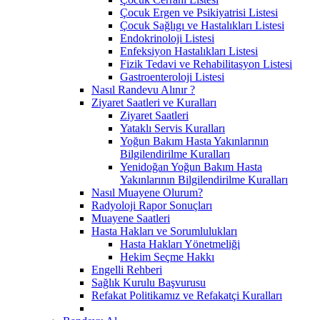
Çocuk Ergen ve Psikiyatrisi Listesi
Çocuk Sağlıgı ve Hastalıkları Listesi
Endokrinoloji Listesi
Enfeksiyon Hastalıkları Listesi
Fizik Tedavi ve Rehabilitasyon Listesi
Gastroenteroloji Listesi
Nasıl Randevu Alınır ?
Ziyaret Saatleri ve Kuralları
Ziyaret Saatleri
Yataklı Servis Kuralları
Yoğun Bakım Hasta Yakınlarının
Bilgilendirilme Kuralları
Yenidoğan Yoğun Bakım Hasta
Yakınlarının Bilgilendirilme Kuralları
Nasıl Muayene Olurum?
Radyoloji Rapor Sonuçları
Muayene Saatleri
Hasta Hakları ve Sorumlulukları
Hasta Hakları Yönetmeliği
Hekim Seçme Hakkı
Engelli Rehberi
Sağlık Kurulu Başvurusu
Refakat Politikamız ve Refakatçi Kuralları