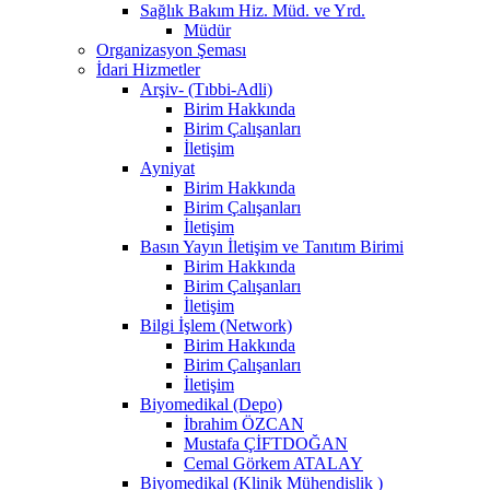
Sağlık Bakım Hiz. Müd. ve Yrd.
Müdür
Organizasyon Şeması
İdari Hizmetler
Arşiv- (Tıbbi-Adli)
Birim Hakkında
Birim Çalışanları
İletişim
Ayniyat
Birim Hakkında
Birim Çalışanları
İletişim
Basın Yayın İletişim ve Tanıtım Birimi
Birim Hakkında
Birim Çalışanları
İletişim
Bilgi İşlem (Network)
Birim Hakkında
Birim Çalışanları
İletişim
Biyomedikal (Depo)
İbrahim ÖZCAN
Mustafa ÇİFTDOĞAN
Cemal Görkem ATALAY
Biyomedikal (Klinik Mühendislik )