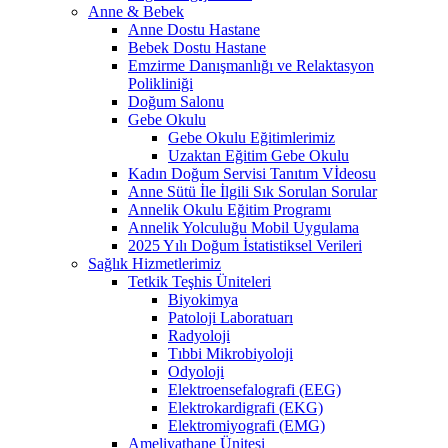
Anne & Bebek
Anne Dostu Hastane
Bebek Dostu Hastane
Emzirme Danışmanlığı ve Relaktasyon
Polikliniği
Doğum Salonu
Gebe Okulu
Gebe Okulu Eğitimlerimiz
Uzaktan Eğitim Gebe Okulu
Kadın Doğum Servisi Tanıtım Vİdeosu
Anne Sütü İle İlgili Sık Sorulan Sorular
Annelik Okulu Eğitim Programı
Annelik Yolculuğu Mobil Uygulama
2025 Yılı Doğum İstatistiksel Verileri
Sağlık Hizmetlerimiz
Tetkik Teşhis Üniteleri
Biyokimya
Patoloji Laboratuarı
Radyoloji
Tıbbi Mikrobiyoloji
Odyoloji
Elektroensefalografi (EEG)
Elektrokardigrafi (EKG)
Elektromiyografi (EMG)
Ameliyathane Ünitesi