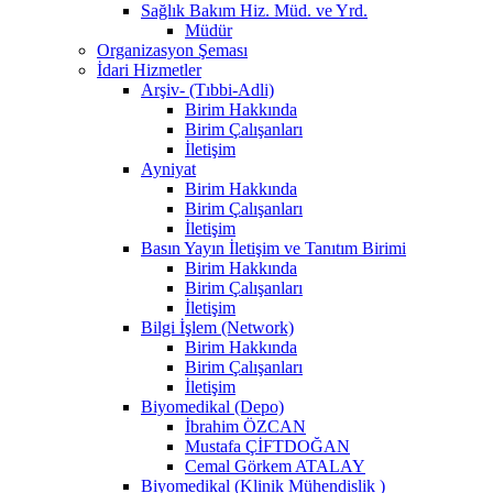
Sağlık Bakım Hiz. Müd. ve Yrd.
Müdür
Organizasyon Şeması
İdari Hizmetler
Arşiv- (Tıbbi-Adli)
Birim Hakkında
Birim Çalışanları
İletişim
Ayniyat
Birim Hakkında
Birim Çalışanları
İletişim
Basın Yayın İletişim ve Tanıtım Birimi
Birim Hakkında
Birim Çalışanları
İletişim
Bilgi İşlem (Network)
Birim Hakkında
Birim Çalışanları
İletişim
Biyomedikal (Depo)
İbrahim ÖZCAN
Mustafa ÇİFTDOĞAN
Cemal Görkem ATALAY
Biyomedikal (Klinik Mühendislik )