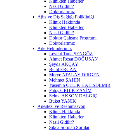
Klinikten Haberler
Nasıl Gidilir?
Doktorlarımız
Ağız ve Diş Sağlığı Polikliniği
Klinik Hakkında
Klinikten Haberler
Nasıl Gidilir?
Doktor Çalışma Programı
Doktorlarımız
Aile Hekimlerimiz
Levent Tuna ŞENGÖZ
Ahmet Reşat DOĞUSAN
Şeyda AKÇAY
Betül ERCAN
Merve ATALAY DİRGEN
Mehmet ŞAHİN
Yasemin ÇELİK HALİSDEMİR
Fatoş GEDİK ZAYİM
Selma AKSOY DALGIÇ
Buket YANIK
Anestezi ve Reanimasyon
Klinik Hakkında
Klinikten Haberler
Nasıl Gidilir?
Sıkça Sorulan Sorular