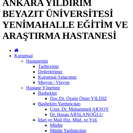
ANKARA YILDIRIM
BEYAZIT ÜNİVERSİTESİ
YENİMAHALLE EĞİTİM VE
ARAŞTIRMA HASTANESİ
Kurumsal
Hastanemiz
Tarihçemiz
Değerlerimiz
Kurumsal Amacımız
Misyon / Vizyon
Hastane Yönetimi
Başhekim
Doç.Dr. Özgür Ömer YILDIZ
Başhekim Yardımcıları
Uzm. Dr. Muhammed AKSOY
Dr. Hasan ARSLANOĞLU
İdari ve Mali Hiz. Müd. ve Yrd.
Müdür
Müdür Yardımcıları