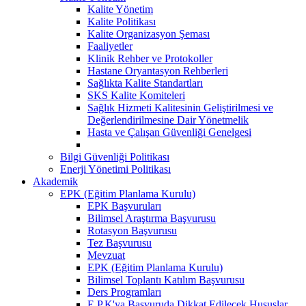
Kalite Yönetim
Kalite Politikası
Kalite Organizasyon Şeması
Faaliyetler
Klinik Rehber ve Protokoller
Hastane Oryantasyon Rehberleri
Sağlıkta Kalite Standartları
SKS Kalite Komiteleri
Sağlık Hizmeti Kalitesinin Geliştirilmesi ve
Değerlendirilmesine Dair Yönetmelik
Hasta ve Çalışan Güvenliği Genelgesi
Bilgi Güvenliği Politikası
Enerji Yönetimi Politikası
Akademik
EPK (Eğitim Planlama Kurulu)
EPK Başvuruları
Bilimsel Araştırma Başvurusu
Rotasyon Başvurusu
Tez Başvurusu
Mevzuat
EPK (Eğitim Planlama Kurulu)
Bilimsel Toplantı Katılım Başvurusu
Ders Programları
E.P.K'ya Başvuruda Dikkat Edilecek Hususlar