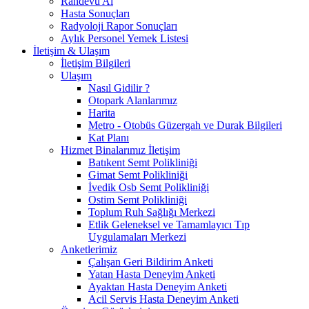
Randevu Al
Hasta Sonuçları
Radyoloji Rapor Sonuçları
Aylık Personel Yemek Listesi
İletişim & Ulaşım
İletişim Bilgileri
Ulaşım
Nasıl Gidilir ?
Otopark Alanlarımız
Harita
Metro - Otobüs Güzergah ve Durak Bilgileri
Kat Planı
Hizmet Binalarımız İletişim
Batıkent Semt Polikliniği
Gimat Semt Polikliniği
İvedik Osb Semt Polikliniği
Ostim Semt Polikliniği
Toplum Ruh Sağlığı Merkezi
Etlik Geleneksel ve Tamamlayıcı Tıp
Uygulamaları Merkezi
Anketlerimiz
Çalışan Geri Bildirim Anketi
Yatan Hasta Deneyim Anketi
Ayaktan Hasta Deneyim Anketi
Acil Servis Hasta Deneyim Anketi