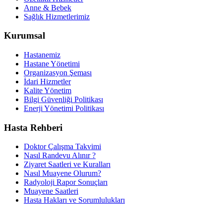
Anne & Bebek
Sağlık Hizmetlerimiz
Kurumsal
Hastanemiz
Hastane Yönetimi
Organizasyon Şeması
İdari Hizmetler
Kalite Yönetim
Bilgi Güvenliği Politikası
Enerji Yönetimi Politikası
Hasta Rehberi
Doktor Çalışma Takvimi
Nasıl Randevu Alınır ?
Ziyaret Saatleri ve Kuralları
Nasıl Muayene Olurum?
Radyoloji Rapor Sonuçları
Muayene Saatleri
Hasta Hakları ve Sorumlulukları