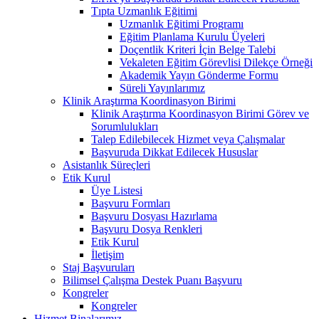
Tıpta Uzmanlık Eğitimi
Uzmanlık Eğitimi Programı
Eğitim Planlama Kurulu Üyeleri
Doçentlik Kriteri İçin Belge Talebi
Vekaleten Eğitim Görevlisi Dilekçe Örneği
Akademik Yayın Gönderme Formu
Süreli Yayınlarımız
Klinik Araştırma Koordinasyon Birimi
Klinik Araştırma Koordinasyon Birimi Görev ve
Sorumlulukları
Talep Edilebilecek Hizmet veya Çalışmalar
Başvuruda Dikkat Edilecek Hususlar
Asistanlık Süreçleri
Etik Kurul
Üye Listesi
Başvuru Formları
Başvuru Dosyası Hazırlama
Başvuru Dosya Renkleri
Etik Kurul
İletişim
Staj Başvuruları
Bilimsel Çalışma Destek Puanı Başvuru
Kongreler
Kongreler
Hizmet Binalarımız