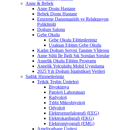
Anne & Bebek
Anne Dostu Hastane
Bebek Dostu Hastane
Emzirme Danışmanlığı ve Relaktasyon
Polikliniği
Doğum Salonu
Gebe Okulu
Gebe Okulu Eğitimlerimiz
Uzaktan Eğitim Gebe Okulu
Kadın Doğum Servisi Tanıtım Vİdeosu
Anne Sütü İle İlgili Sık Sorulan Sorular
Annelik Okulu Eğitim Programı
Annelik Yolculuğu Mobil Uygulama
2025 Yılı Doğum İstatistiksel Verileri
Sağlık Hizmetlerimiz
Tetkik Teşhis Üniteleri
Biyokimya
Patoloji Laboratuarı
Radyoloji
Tıbbi Mikrobiyoloji
Odyoloji
Elektroensefalografi (EEG)
Elektrokardigrafi (EKG)
Elektromiyografi (EMG)
Ameliyathane Ünitesi