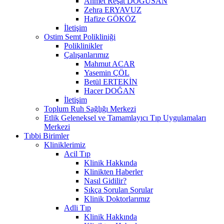
Ahmet Reşat DOĞUSAN
Zehra ERYAVUZ
Hafize GÖKÖZ
İletişim
Ostim Semt Polikliniği
Poliklinikler
Çalışanlarımız
Mahmut ACAR
Yasemin ÇÖL
Betül ERTEKİN
Hacer DOĞAN
İletişim
Toplum Ruh Sağlığı Merkezi
Etlik Geleneksel ve Tamamlayıcı Tıp Uygulamaları
Merkezi
Tıbbi Birimler
Kliniklerimiz
Acil Tıp
Klinik Hakkında
Klinikten Haberler
Nasıl Gidilir?
Sıkça Sorulan Sorular
Klinik Doktorlarımız
Adli Tıp
Klinik Hakkında