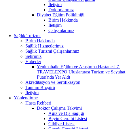
İletişim
Doktorlarımız
Diyabet Eğitim Polikliniği
Birim Hakkında
İletişim
Çalışanlarımız
Sağlık Turizmi
Birim Hakkında
Sağlık Hizmetlerimiz
Sağlık Turizmi Çalışanlarımız
Şehrimiz
Haberler
Yenimahalle Eğitim ve Araştırma Hastanesi 7.
TRAVELEXPO Uluslararası Turizm ve Seyahat
Fuarı'nda Yer Aldı
Akreditasyon ve Sertifikasyon
Tanıtım Broşürü
İletişim
Yönlendirme
Hasta Rehberi
Doktor Çalışma Takvimi
Ağız ve Diş Sağlığı
Beyin Cerrahi Listesi
Cildiye Listesi
Çocuk Cerrahi Listesi