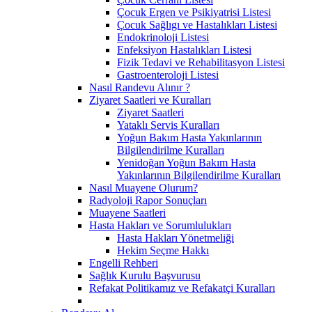
Çocuk Ergen ve Psikiyatrisi Listesi
Çocuk Sağlıgı ve Hastalıkları Listesi
Endokrinoloji Listesi
Enfeksiyon Hastalıkları Listesi
Fizik Tedavi ve Rehabilitasyon Listesi
Gastroenteroloji Listesi
Nasıl Randevu Alınır ?
Ziyaret Saatleri ve Kuralları
Ziyaret Saatleri
Yataklı Servis Kuralları
Yoğun Bakım Hasta Yakınlarının
Bilgilendirilme Kuralları
Yenidoğan Yoğun Bakım Hasta
Yakınlarının Bilgilendirilme Kuralları
Nasıl Muayene Olurum?
Radyoloji Rapor Sonuçları
Muayene Saatleri
Hasta Hakları ve Sorumlulukları
Hasta Hakları Yönetmeliği
Hekim Seçme Hakkı
Engelli Rehberi
Sağlık Kurulu Başvurusu
Refakat Politikamız ve Refakatçi Kuralları