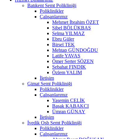
Batıkent Semt Polikliniği
Poliklinikler
Çalışanlarımız
Mehmet İbrahim ÖZET
Sibel BÖLÜKBAŞ
Selma YILMAZ
Ebru Güler
Birsel TEK
Mehtap GÜNDOĞDU
Latife YAVAŞ
Ömer Serter SÖZEN
Sebahat FINDIK
Özlem YALIM
İletişim
Gimat Semt Polikliniği
Poliklinikler
Çalışanlarımız
Yasemin ÇELİK
Başak KABAKCI
Ümran GÜNAY
İletişim
İvedik Osb Semt Polikliniği
Poliklinikler
Çalışanlarımız