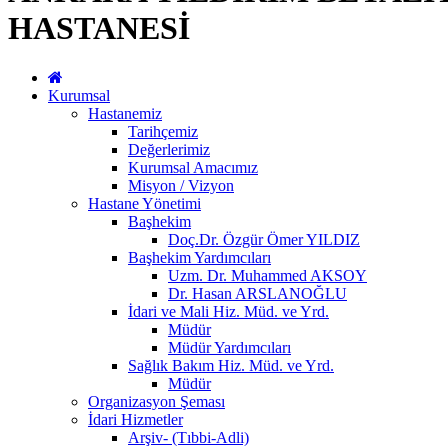
HASTANESİ
Kurumsal
Hastanemiz
Tarihçemiz
Değerlerimiz
Kurumsal Amacımız
Misyon / Vizyon
Hastane Yönetimi
Başhekim
Doç.Dr. Özgür Ömer YILDIZ
Başhekim Yardımcıları
Uzm. Dr. Muhammed AKSOY
Dr. Hasan ARSLANOĞLU
İdari ve Mali Hiz. Müd. ve Yrd.
Müdür
Müdür Yardımcıları
Sağlık Bakım Hiz. Müd. ve Yrd.
Müdür
Organizasyon Şeması
İdari Hizmetler
Arşiv- (Tıbbi-Adli)