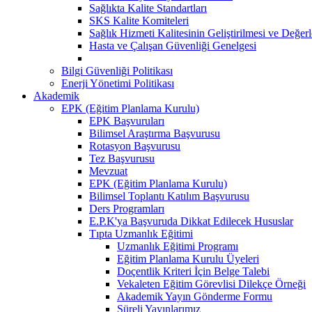
Sağlıkta Kalite Standartları
SKS Kalite Komiteleri
Sağlık Hizmeti Kalitesinin Geliştirilmesi ve Değer
Hasta ve Çalışan Güvenliği Genelgesi
Bilgi Güvenliği Politikası
Enerji Yönetimi Politikası
Akademik
EPK (Eğitim Planlama Kurulu)
EPK Başvuruları
Bilimsel Araştırma Başvurusu
Rotasyon Başvurusu
Tez Başvurusu
Mevzuat
EPK (Eğitim Planlama Kurulu)
Bilimsel Toplantı Katılım Başvurusu
Ders Programları
E.P.K'ya Başvuruda Dikkat Edilecek Hususlar
Tıpta Uzmanlık Eğitimi
Uzmanlık Eğitimi Programı
Eğitim Planlama Kurulu Üyeleri
Doçentlik Kriteri İçin Belge Talebi
Vekaleten Eğitim Görevlisi Dilekçe Örneği
Akademik Yayın Gönderme Formu
Süreli Yayınlarımız