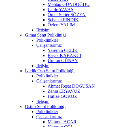
Mehtap GÜNDOĞDU
Latife YAVAŞ
Ömer Serter SÖZEN
Sebahat FINDIK
Özlem YALIM
İletişim
Gimat Semt Polikliniği
Poliklinikler
Çalışanlarımız
Yasemin ÇELİK
Başak KABAKCI
Ümran GÜNAY
İletişim
İvedik Osb Semt Polikliniği
Poliklinikler
Çalışanlarımız
Ahmet Reşat DOĞUSAN
Zehra ERYAVUZ
Hafize GÖKÖZ
İletişim
Ostim Semt Polikliniği
Poliklinikler
Çalışanlarımız
Mahmut ACAR
Yasemin ÇÖL