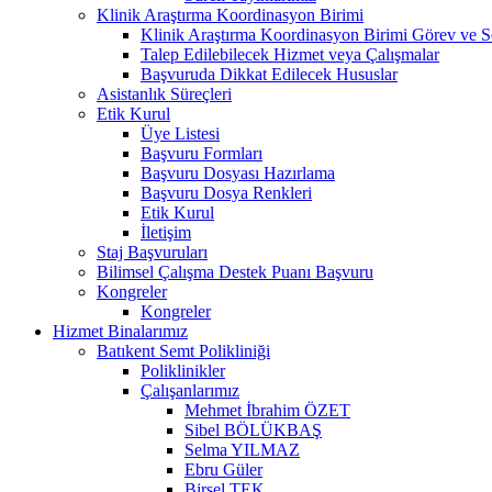
Klinik Araştırma Koordinasyon Birimi
Klinik Araştırma Koordinasyon Birimi Görev ve S
Talep Edilebilecek Hizmet veya Çalışmalar
Başvuruda Dikkat Edilecek Hususlar
Asistanlık Süreçleri
Etik Kurul
Üye Listesi
Başvuru Formları
Başvuru Dosyası Hazırlama
Başvuru Dosya Renkleri
Etik Kurul
İletişim
Staj Başvuruları
Bilimsel Çalışma Destek Puanı Başvuru
Kongreler
Kongreler
Hizmet Binalarımız
Batıkent Semt Polikliniği
Poliklinikler
Çalışanlarımız
Mehmet İbrahim ÖZET
Sibel BÖLÜKBAŞ
Selma YILMAZ
Ebru Güler
Birsel TEK