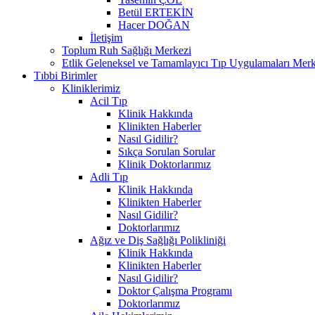
Betül ERTEKİN
Hacer DOĞAN
İletişim
Toplum Ruh Sağlığı Merkezi
Etlik Geleneksel ve Tamamlayıcı Tıp Uygulamaları Merk
Tıbbi Birimler
Kliniklerimiz
Acil Tıp
Klinik Hakkında
Klinikten Haberler
Nasıl Gidilir?
Sıkça Sorulan Sorular
Klinik Doktorlarımız
Adli Tıp
Klinik Hakkında
Klinikten Haberler
Nasıl Gidilir?
Doktorlarımız
Ağız ve Diş Sağlığı Polikliniği
Klinik Hakkında
Klinikten Haberler
Nasıl Gidilir?
Doktor Çalışma Programı
Doktorlarımız