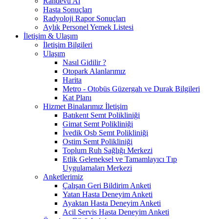
Randevu Al
Hasta Sonuçları
Radyoloji Rapor Sonuçları
Aylık Personel Yemek Listesi
İletişim & Ulaşım
İletişim Bilgileri
Ulaşım
Nasıl Gidilir ?
Otopark Alanlarımız
Harita
Metro - Otobüs Güzergah ve Durak Bilgileri
Kat Planı
Hizmet Binalarımız İletişim
Batıkent Semt Polikliniği
Gimat Semt Polikliniği
İvedik Osb Semt Polikliniği
Ostim Semt Polikliniği
Toplum Ruh Sağlığı Merkezi
Etlik Geleneksel ve Tamamlayıcı Tıp
Uygulamaları Merkezi
Anketlerimiz
Çalışan Geri Bildirim Anketi
Yatan Hasta Deneyim Anketi
Ayaktan Hasta Deneyim Anketi
Acil Servis Hasta Deneyim Anketi