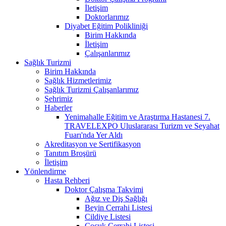
İletişim
Doktorlarımız
Diyabet Eğitim Polikliniği
Birim Hakkında
İletişim
Çalışanlarımız
Sağlık Turizmi
Birim Hakkında
Sağlık Hizmetlerimiz
Sağlık Turizmi Çalışanlarımız
Şehrimiz
Haberler
Yenimahalle Eğitim ve Araştırma Hastanesi 7.
TRAVELEXPO Uluslararası Turizm ve Seyahat
Fuarı'nda Yer Aldı
Akreditasyon ve Sertifikasyon
Tanıtım Broşürü
İletişim
Yönlendirme
Hasta Rehberi
Doktor Çalışma Takvimi
Ağız ve Diş Sağlığı
Beyin Cerrahi Listesi
Cildiye Listesi
Çocuk Cerrahi Listesi