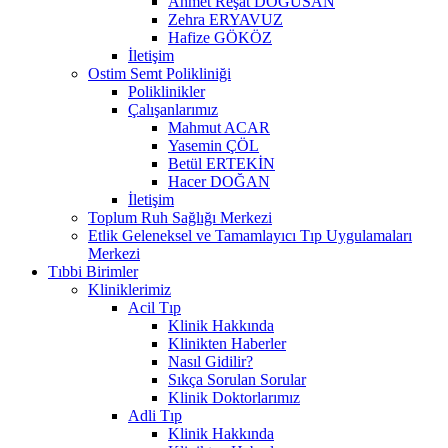
Ahmet Reşat DOĞUSAN
Zehra ERYAVUZ
Hafize GÖKÖZ
İletişim
Ostim Semt Polikliniği
Poliklinikler
Çalışanlarımız
Mahmut ACAR
Yasemin ÇÖL
Betül ERTEKİN
Hacer DOĞAN
İletişim
Toplum Ruh Sağlığı Merkezi
Etlik Geleneksel ve Tamamlayıcı Tıp Uygulamaları
Merkezi
Tıbbi Birimler
Kliniklerimiz
Acil Tıp
Klinik Hakkında
Klinikten Haberler
Nasıl Gidilir?
Sıkça Sorulan Sorular
Klinik Doktorlarımız
Adli Tıp
Klinik Hakkında