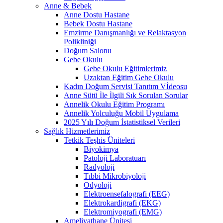
Anne & Bebek
Anne Dostu Hastane
Bebek Dostu Hastane
Emzirme Danışmanlığı ve Relaktasyon
Polikliniği
Doğum Salonu
Gebe Okulu
Gebe Okulu Eğitimlerimiz
Uzaktan Eğitim Gebe Okulu
Kadın Doğum Servisi Tanıtım Vİdeosu
Anne Sütü İle İlgili Sık Sorulan Sorular
Annelik Okulu Eğitim Programı
Annelik Yolculuğu Mobil Uygulama
2025 Yılı Doğum İstatistiksel Verileri
Sağlık Hizmetlerimiz
Tetkik Teşhis Üniteleri
Biyokimya
Patoloji Laboratuarı
Radyoloji
Tıbbi Mikrobiyoloji
Odyoloji
Elektroensefalografi (EEG)
Elektrokardigrafi (EKG)
Elektromiyografi (EMG)
Ameliyathane Ünitesi