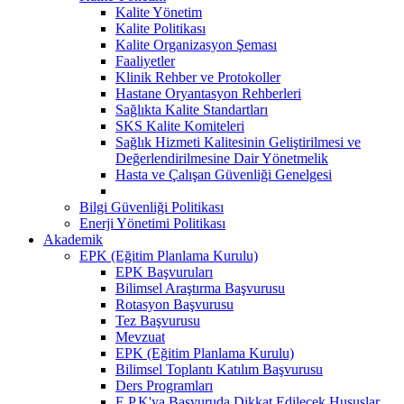
Kalite Yönetim
Kalite Politikası
Kalite Organizasyon Şeması
Faaliyetler
Klinik Rehber ve Protokoller
Hastane Oryantasyon Rehberleri
Sağlıkta Kalite Standartları
SKS Kalite Komiteleri
Sağlık Hizmeti Kalitesinin Geliştirilmesi ve
Değerlendirilmesine Dair Yönetmelik
Hasta ve Çalışan Güvenliği Genelgesi
Bilgi Güvenliği Politikası
Enerji Yönetimi Politikası
Akademik
EPK (Eğitim Planlama Kurulu)
EPK Başvuruları
Bilimsel Araştırma Başvurusu
Rotasyon Başvurusu
Tez Başvurusu
Mevzuat
EPK (Eğitim Planlama Kurulu)
Bilimsel Toplantı Katılım Başvurusu
Ders Programları
E.P.K'ya Başvuruda Dikkat Edilecek Hususlar