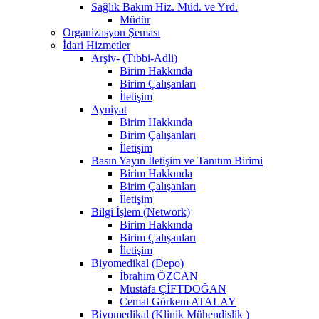
Sağlık Bakım Hiz. Müd. ve Yrd.
Müdür
Organizasyon Şeması
İdari Hizmetler
Arşiv- (Tıbbi-Adli)
Birim Hakkında
Birim Çalışanları
İletişim
Ayniyat
Birim Hakkında
Birim Çalışanları
İletişim
Basın Yayın İletişim ve Tanıtım Birimi
Birim Hakkında
Birim Çalışanları
İletişim
Bilgi İşlem (Network)
Birim Hakkında
Birim Çalışanları
İletişim
Biyomedikal (Depo)
İbrahim ÖZCAN
Mustafa ÇİFTDOĞAN
Cemal Görkem ATALAY
Biyomedikal (Klinik Mühendislik )