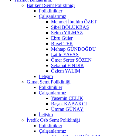
Batıkent Semt Polikliniği
Poliklinikler
Çalışanlarımız
Mehmet İbrahim ÖZET
Sibel BÖLÜKBAŞ
Selma YILMAZ
Ebru Güler
Birsel TEK
Mehtap GÜNDOĞDU
Latife YAVAŞ
Ömer Serter SÖZEN
Sebahat FINDIK
Özlem YALIM
İletişim
Gimat Semt Polikliniği
Poliklinikler
Çalışanlarımız
Yasemin ÇELİK
Başak KABAKCI
Ümran GÜNAY
İletişim
İvedik Osb Semt Polikliniği
Poliklinikler
Çalışanlarımız