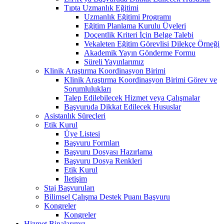
Tıpta Uzmanlık Eğitimi
Uzmanlık Eğitimi Programı
Eğitim Planlama Kurulu Üyeleri
Doçentlik Kriteri İçin Belge Talebi
Vekaleten Eğitim Görevlisi Dilekçe Örneği
Akademik Yayın Gönderme Formu
Süreli Yayınlarımız
Klinik Araştırma Koordinasyon Birimi
Klinik Araştırma Koordinasyon Birimi Görev ve
Sorumlulukları
Talep Edilebilecek Hizmet veya Çalışmalar
Başvuruda Dikkat Edilecek Hususlar
Asistanlık Süreçleri
Etik Kurul
Üye Listesi
Başvuru Formları
Başvuru Dosyası Hazırlama
Başvuru Dosya Renkleri
Etik Kurul
İletişim
Staj Başvuruları
Bilimsel Çalışma Destek Puanı Başvuru
Kongreler
Kongreler
Hizmet Binalarımız