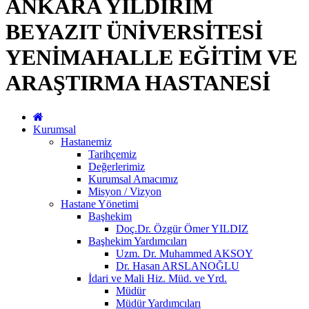
ANKARA YILDIRIM
BEYAZIT ÜNİVERSİTESİ
YENİMAHALLE EĞİTİM VE
ARAŞTIRMA HASTANESİ
Kurumsal
Hastanemiz
Tarihçemiz
Değerlerimiz
Kurumsal Amacımız
Misyon / Vizyon
Hastane Yönetimi
Başhekim
Doç.Dr. Özgür Ömer YILDIZ
Başhekim Yardımcıları
Uzm. Dr. Muhammed AKSOY
Dr. Hasan ARSLANOĞLU
İdari ve Mali Hiz. Müd. ve Yrd.
Müdür
Müdür Yardımcıları