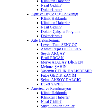
Klinikten Haberler
Nasıl Gidilir?
Doktorlarımız
Ağız ve Diş Sağlığı Polikliniği
Klinik Hakkında
Klinikten Haberler
Nasıl Gidilir?
Doktor Çalışma Programı
Doktorlarımız
Aile Hekimlerimiz
Levent Tuna ŞENGÖZ
Ahmet Reşat DOĞUSAN
Şeyda AKÇAY
Betül ERCAN
Merve ATALAY DİRGEN
Mehmet ŞAHİN
Yasemin ÇELİK HALİSDEMİR
Fatoş GEDİK ZAYİM
Selma AKSOY DALGIÇ
Buket YANIK
Anestezi ve Reanimasyon
Klinik Hakkında
Klinikten Haberler
Nasıl Gidilir?
Sıkça Sorulan Sorular