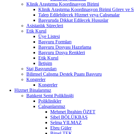
Klinik Araştırma Koordinasyon Birimi
Klinik Araştırma Koordinasyon Birimi Görev ve S
Talep Edilebilecek Hizmet veya Çalışmalar
Başvuruda Dikkat Edilecek Hususlar
Asistanlık Süreçleri
Etik Kurul
Üye Listesi
Başvuru Formları
Başvuru Dosyası Hazırlama
Başvuru Dosya Renkleri
Etik Kurul
İletişim
Staj Başvuruları
Bilimsel Çalışma Destek Puanı Başvuru
Kongreler
Kongreler
Hizmet Binalarımız
Batıkent Semt Polikliniği
Poliklinikler
Çalışanlarımız
Mehmet İbrahim ÖZET
Sibel BÖLÜKBAŞ
Selma YILMAZ
Ebru Güler
Birsel TEK