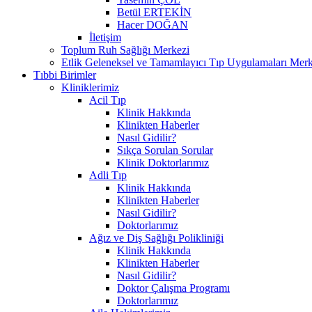
Betül ERTEKİN
Hacer DOĞAN
İletişim
Toplum Ruh Sağlığı Merkezi
Etlik Geleneksel ve Tamamlayıcı Tıp Uygulamaları Merk
Tıbbi Birimler
Kliniklerimiz
Acil Tıp
Klinik Hakkında
Klinikten Haberler
Nasıl Gidilir?
Sıkça Sorulan Sorular
Klinik Doktorlarımız
Adli Tıp
Klinik Hakkında
Klinikten Haberler
Nasıl Gidilir?
Doktorlarımız
Ağız ve Diş Sağlığı Polikliniği
Klinik Hakkında
Klinikten Haberler
Nasıl Gidilir?
Doktor Çalışma Programı
Doktorlarımız