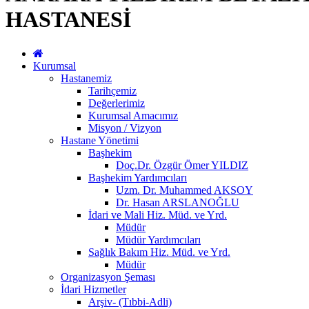
HASTANESİ
Kurumsal
Hastanemiz
Tarihçemiz
Değerlerimiz
Kurumsal Amacımız
Misyon / Vizyon
Hastane Yönetimi
Başhekim
Doç.Dr. Özgür Ömer YILDIZ
Başhekim Yardımcıları
Uzm. Dr. Muhammed AKSOY
Dr. Hasan ARSLANOĞLU
İdari ve Mali Hiz. Müd. ve Yrd.
Müdür
Müdür Yardımcıları
Sağlık Bakım Hiz. Müd. ve Yrd.
Müdür
Organizasyon Şeması
İdari Hizmetler
Arşiv- (Tıbbi-Adli)