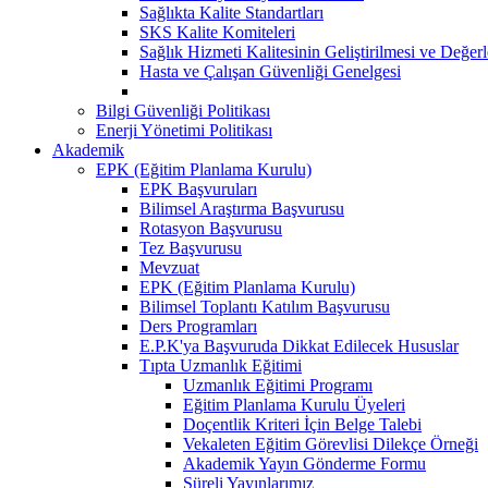
Sağlıkta Kalite Standartları
SKS Kalite Komiteleri
Sağlık Hizmeti Kalitesinin Geliştirilmesi ve Değer
Hasta ve Çalışan Güvenliği Genelgesi
Bilgi Güvenliği Politikası
Enerji Yönetimi Politikası
Akademik
EPK (Eğitim Planlama Kurulu)
EPK Başvuruları
Bilimsel Araştırma Başvurusu
Rotasyon Başvurusu
Tez Başvurusu
Mevzuat
EPK (Eğitim Planlama Kurulu)
Bilimsel Toplantı Katılım Başvurusu
Ders Programları
E.P.K'ya Başvuruda Dikkat Edilecek Hususlar
Tıpta Uzmanlık Eğitimi
Uzmanlık Eğitimi Programı
Eğitim Planlama Kurulu Üyeleri
Doçentlik Kriteri İçin Belge Talebi
Vekaleten Eğitim Görevlisi Dilekçe Örneği
Akademik Yayın Gönderme Formu
Süreli Yayınlarımız