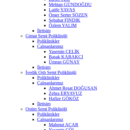
Mehtap GÜNDOĞDU
Latife YAVAŞ
Ömer Serter SÖZEN
Sebahat FINDIK
Özlem YALIM
İletişim
Gimat Semt Polikliniği
Poliklinikler
Çalışanlarımız
Yasemin ÇELİK
Başak KABAKCI
Ümran GÜNAY
İletişim
İvedik Osb Semt Polikliniği
Poliklinikler
Çalışanlarımız
Ahmet Reşat DOĞUSAN
Zehra ERYAVUZ
Hafize GÖKÖZ
İletişim
Ostim Semt Polikliniği
Poliklinikler
Çalışanlarımız
Mahmut ACAR
Yasemin ÇÖL