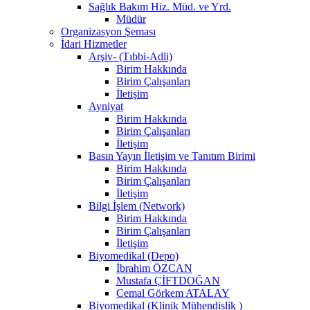
Sağlık Bakım Hiz. Müd. ve Yrd.
Müdür
Organizasyon Şeması
İdari Hizmetler
Arşiv- (Tıbbi-Adli)
Birim Hakkında
Birim Çalışanları
İletişim
Ayniyat
Birim Hakkında
Birim Çalışanları
İletişim
Basın Yayın İletişim ve Tanıtım Birimi
Birim Hakkında
Birim Çalışanları
İletişim
Bilgi İşlem (Network)
Birim Hakkında
Birim Çalışanları
İletişim
Biyomedikal (Depo)
İbrahim ÖZCAN
Mustafa ÇİFTDOĞAN
Cemal Görkem ATALAY
Biyomedikal (Klinik Mühendislik )