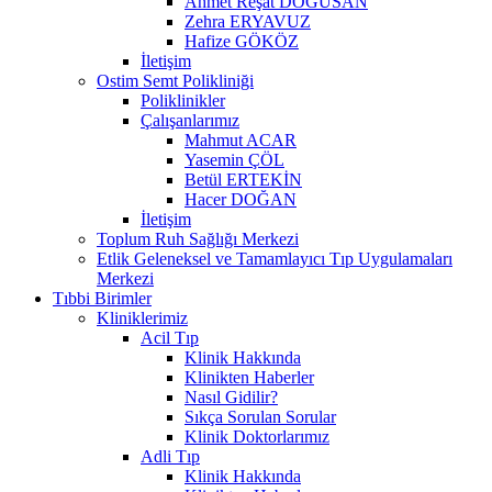
Ahmet Reşat DOĞUSAN
Zehra ERYAVUZ
Hafize GÖKÖZ
İletişim
Ostim Semt Polikliniği
Poliklinikler
Çalışanlarımız
Mahmut ACAR
Yasemin ÇÖL
Betül ERTEKİN
Hacer DOĞAN
İletişim
Toplum Ruh Sağlığı Merkezi
Etlik Geleneksel ve Tamamlayıcı Tıp Uygulamaları
Merkezi
Tıbbi Birimler
Kliniklerimiz
Acil Tıp
Klinik Hakkında
Klinikten Haberler
Nasıl Gidilir?
Sıkça Sorulan Sorular
Klinik Doktorlarımız
Adli Tıp
Klinik Hakkında