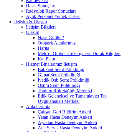
Randevu Al
Hasta Sonuçları
Radyoloji Rapor Sonuçları
Aylık Personel Yemek Listesi
İletişim & Ulaşım
İletişim Bilgileri
Ulaşım
Nasıl Gidilir ?
Otopark Alanlarımız
Harita
Metro - Otobüs Güzergah ve Durak Bilgileri
Kat Planı
Hizmet Binalarımız İletişim
Batıkent Semt Polikliniği
Gimat Semt Polikliniği
İvedik Osb Semt Polikliniği
Ostim Semt Polikliniği
Toplum Ruh Sağlığı Merkezi
Etlik Geleneksel ve Tamamlayıcı Tıp
Uygulamaları Merkezi
Anketlerimiz
Çalışan Geri Bildirim Anketi
Yatan Hasta Deneyim Anketi
Ayaktan Hasta Deneyim Anketi
Acil Servis Hasta Deneyim Anketi