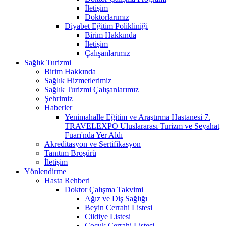
İletişim
Doktorlarımız
Diyabet Eğitim Polikliniği
Birim Hakkında
İletişim
Çalışanlarımız
Sağlık Turizmi
Birim Hakkında
Sağlık Hizmetlerimiz
Sağlık Turizmi Çalışanlarımız
Şehrimiz
Haberler
Yenimahalle Eğitim ve Araştırma Hastanesi 7.
TRAVELEXPO Uluslararası Turizm ve Seyahat
Fuarı'nda Yer Aldı
Akreditasyon ve Sertifikasyon
Tanıtım Broşürü
İletişim
Yönlendirme
Hasta Rehberi
Doktor Çalışma Takvimi
Ağız ve Diş Sağlığı
Beyin Cerrahi Listesi
Cildiye Listesi
Çocuk Cerrahi Listesi