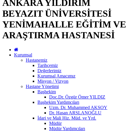
ANKARA YILDIRIM
BEYAZIT ÜNİVERSİTESİ
YENİMAHALLE EĞİTİM VE
ARAŞTIRMA HASTANESİ
Kurumsal
Hastanemiz
Tarihçemiz
Değerlerimiz
Kurumsal Amacımız
Misyon / Vizyon
Hastane Yönetimi
Başhekim
Doç.Dr. Özgür Ömer YILDIZ
Başhekim Yardımcıları
Uzm. Dr. Muhammed AKSOY
Dr. Hasan ARSLANOĞLU
İdari ve Mali Hiz. Müd. ve Yrd.
Müdür
Müdür Yardımcıları