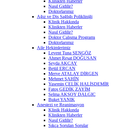
Klinikten Haberler
Nasıl Gidilir?
Doktorlarımız
Ağız ve Diş Sağlığı Polikliniği
Klinik Hakkında
Klinikten Haberler
Nasıl Gidilir?
Doktor Çalışma Programı
Doktorlarımız
Aile Hekimlerimiz
Levent Tuna ŞENGÖZ
Ahmet Reşat DOĞUSAN
Şeyda AKÇAY
Betül ERCAN
Merve ATALAY DİRGEN
Mehmet ŞAHİN
Yasemin ÇELİK HALİSDEMİR
Fatoş GEDİK ZAYİM
Selma AKSOY DALGIÇ
Buket YANIK
Anestezi ve Reanimasyon
Klinik Hakkında
Klinikten Haberler
Nasıl Gidilir?
Sıkça Sorulan Sorular