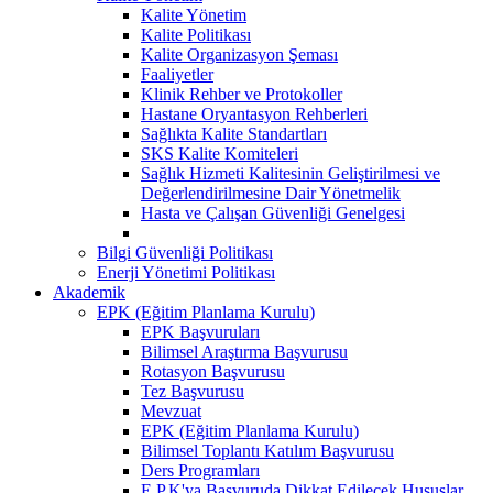
Kalite Yönetim
Kalite Politikası
Kalite Organizasyon Şeması
Faaliyetler
Klinik Rehber ve Protokoller
Hastane Oryantasyon Rehberleri
Sağlıkta Kalite Standartları
SKS Kalite Komiteleri
Sağlık Hizmeti Kalitesinin Geliştirilmesi ve
Değerlendirilmesine Dair Yönetmelik
Hasta ve Çalışan Güvenliği Genelgesi
Bilgi Güvenliği Politikası
Enerji Yönetimi Politikası
Akademik
EPK (Eğitim Planlama Kurulu)
EPK Başvuruları
Bilimsel Araştırma Başvurusu
Rotasyon Başvurusu
Tez Başvurusu
Mevzuat
EPK (Eğitim Planlama Kurulu)
Bilimsel Toplantı Katılım Başvurusu
Ders Programları
E.P.K'ya Başvuruda Dikkat Edilecek Hususlar