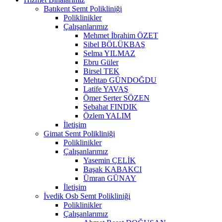
Batıkent Semt Polikliniği
Poliklinikler
Çalışanlarımız
Mehmet İbrahim ÖZET
Sibel BÖLÜKBAŞ
Selma YILMAZ
Ebru Güler
Birsel TEK
Mehtap GÜNDOĞDU
Latife YAVAŞ
Ömer Serter SÖZEN
Sebahat FINDIK
Özlem YALIM
İletişim
Gimat Semt Polikliniği
Poliklinikler
Çalışanlarımız
Yasemin ÇELİK
Başak KABAKCI
Ümran GÜNAY
İletişim
İvedik Osb Semt Polikliniği
Poliklinikler
Çalışanlarımız