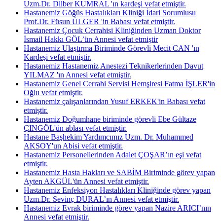
Uzm.Dr. Dilber KUMRAL 'ın kardeşi vefat etmiştir.
Hastanemiz Göğüs Hastalıkları Kliniği İdari Sorumlusu
Prof.Dr. Füsun ÜLGER 'in Babası vefat etmiştir.
Hastanemiz Çocuk Cerrahisi Kliniğinden Uzman Doktor
İsmail Hakkı GÖL’ün Annesi vefat etmiştir
Hastanemiz Ulaştırma Biriminde Görevli Mecit CAN 'ın
Kardeşi vefat etmiştir.
Hastanemiz Hastanemiz Anestezi Teknikerlerinden Davut
YILMAZ 'ın Annesi vefat etmiştir.
Hastanemiz Genel Cerrahi Servisi Hemşiresi Fatma İŞLER'in
Oğlu vefat etmiştir.
Hastanemiz çalışanlarından Yusuf ERKEK'in Babası vefat
etmiştir.
Hastanemiz Doğumhane biriminde görevli Ebe Gültaze
ÇINGÖL'ün ablası vefat etmiştir.
Hastane Başhekim Yardımcımız Uzm. Dr. Muhammed
AKSOY'un Abisi vefat etmiştir.
Hastanemiz Personellerinden Adalet ÇOŞAR’ın eşi vefat
etmiştir.
Hastanemiz Hasta Hakları ve SABİM Biriminde görev yapan
Ayten AKGÜL'ün Annesi vefat etmiştir.
Hastanemiz Enfeksiyon Hastalıkları Kliniğinde görev yapan
Uzm.Dr. Sevinç DURAL’ın Annesi vefat etmiştir.
Hastanemiz Evrak biriminde görev yapan Nazire ARICI’nın
Annesi vefat etmiştir.