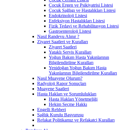
Çocuk Ergen ve Psikiyatrisi Listesi
Çocuk Sağlıgı ve Hastalıkları Listesi
Endokrinoloji Listesi
Enfeksiyon Hastalıkları Listesi
Fizik Tedavi ve Rehabilitasyon Listesi
Gastroenteroloji Listesi
Nasıl Randevu Alınır ?
Ziyaret Saatleri ve Kuralları
Ziyaret Saatleri
Yataklı Servis Kuralları
Yoğun Bakım Hasta Yakınlarının
Bilgilendirilme Kuralları
Yenidoğan Yoğun Bakım Hasta
Yakınlarının Bilgilendirilme Kuralları
Nasıl Muayene Olurum?
Radyoloji Rapor Sonuçları
Muayene Saatleri
Hasta Hakları ve Sorumlulukları
Hasta Hakları Yönetmeliği
Hekim Seçme Hakkı
Engelli Rehberi
Sağlık Kurulu Başvurusu
Refakat Politikamız ve Refakatçi Kuralları