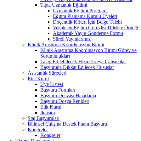
Tıpta Uzmanlık Eğitimi
Uzmanlık Eğitimi Programı
Eğitim Planlama Kurulu Üyeleri
Doçentlik Kriteri İçin Belge Talebi
Vekaleten Eğitim Görevlisi Dilekçe Örneği
Akademik Yayın Gönderme Formu
Süreli Yayınlarımız
Klinik Araştırma Koordinasyon Birimi
Klinik Araştırma Koordinasyon Birimi Görev ve
Sorumlulukları
Talep Edilebilecek Hizmet veya Çalışmalar
Başvuruda Dikkat Edilecek Hususlar
Asistanlık Süreçleri
Etik Kurul
Üye Listesi
Başvuru Formları
Başvuru Dosyası Hazırlama
Başvuru Dosya Renkleri
Etik Kurul
İletişim
Staj Başvuruları
Bilimsel Çalışma Destek Puanı Başvuru
Kongreler
Kongreler
Hizmet Binalarımız