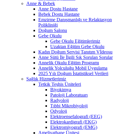
Anne & Bebek
Anne Dostu Hastane
Bebek Dostu Hastane
Emzirme Danışmanlığı ve Relaktasyon
Polikliniği
Doğum Salonu
Gebe Okulu
Gebe Okulu Eğitimlerimiz
Uzaktan Eğitim Gebe Okulu
Kadın Doğum Servisi Tanıtım Vİdeosu
Anne Sütü İle İlgili Sık Sorulan Sorular
Annelik Okulu Eğitim Programı
Annelik Yolculuğu Mobil Uygulama
2025 Yılı Doğum İstatistiksel Verileri
Sağlık Hizmetlerimiz
Tetkik Teşhis Üniteleri
Biyokimya
Patoloji Laboratuarı
Radyoloji
Tıbbi Mikrobiyoloji
Odyoloji
Elektroensefalografi (EEG)
Elektrokardigrafi (EKG)
Elektromiyografi (EMG)
Ameliyathane Ünitesi