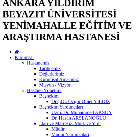
ANKARA YILDIRIM
BEYAZIT ÜNİVERSİTESİ
YENİMAHALLE EĞİTİM VE
ARAŞTIRMA HASTANESİ
Kurumsal
Hastanemiz
Tarihçemiz
Değerlerimiz
Kurumsal Amacımız
Misyon / Vizyon
Hastane Yönetimi
Başhekim
Doç.Dr. Özgür Ömer YILDIZ
Başhekim Yardımcıları
Uzm. Dr. Muhammed AKSOY
Dr. Hasan ARSLANOĞLU
İdari ve Mali Hiz. Müd. ve Yrd.
Müdür
Müdür Yardımcıları