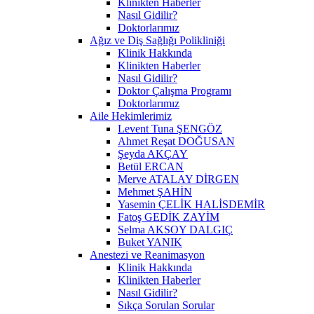
Klinikten Haberler
Nasıl Gidilir?
Doktorlarımız
Ağız ve Diş Sağlığı Polikliniği
Klinik Hakkında
Klinikten Haberler
Nasıl Gidilir?
Doktor Çalışma Programı
Doktorlarımız
Aile Hekimlerimiz
Levent Tuna ŞENGÖZ
Ahmet Reşat DOĞUSAN
Şeyda AKÇAY
Betül ERCAN
Merve ATALAY DİRGEN
Mehmet ŞAHİN
Yasemin ÇELİK HALİSDEMİR
Fatoş GEDİK ZAYİM
Selma AKSOY DALGIÇ
Buket YANIK
Anestezi ve Reanimasyon
Klinik Hakkında
Klinikten Haberler
Nasıl Gidilir?
Sıkça Sorulan Sorular