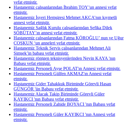
vefat etmiştir.
Hastanemiz çalışanlarından İbrahim TOY’un annesi vefat
etmiştir.
Hastanemiz İşyeri Hemşiresi Mehmet AKÇA’nın kıymetli
annesi vefat etmiştir.
Hastanemiz Sağlık Kurulu çalışanlarından Şefika Dilek
SÖBÜTAY’ın annesi vefat etmiştir.
Hastanemiz çalışanlarından Fatma KÖROĞLU’ nun ve Uğur
COŞKUN ‘un anneleri vefat etmiştir.
Hastanemiz Teknik Servis çalışanlarından Mehmet Ali
Şimşek’in babası vefat etmiştir.
Hastanemiz röntgen teknisyenlerinden Nevin KAYA 'nın
Babası vefat etmiştir.
Hastanemiz Personeli Ayşe POLAT'ın Annesi vefat etmiştir.
Hastanemiz Personeli Gülfen AKMAZ'ın Annesi vefat
etmiştir.
Hastanemiz Gider Tahakkuk Biriminde Görevli Hasan
GÜNGÖR 'ün Babası vefat etmiştir.
Hastanemiz Alacak Takip Biriminde Görevli Güler
KAYIKCI 'nın Babası vefat etmiştir.
Hastanemiz Personeli Zahide BOYACI 'nın Babası vefat
etmiştir.
Hastanemiz Personeli Güler KAYIKCI 'nın Annesi vefat
etmiştir.