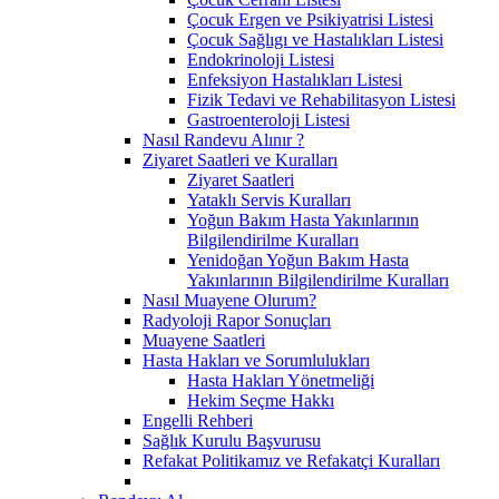
Çocuk Ergen ve Psikiyatrisi Listesi
Çocuk Sağlıgı ve Hastalıkları Listesi
Endokrinoloji Listesi
Enfeksiyon Hastalıkları Listesi
Fizik Tedavi ve Rehabilitasyon Listesi
Gastroenteroloji Listesi
Nasıl Randevu Alınır ?
Ziyaret Saatleri ve Kuralları
Ziyaret Saatleri
Yataklı Servis Kuralları
Yoğun Bakım Hasta Yakınlarının
Bilgilendirilme Kuralları
Yenidoğan Yoğun Bakım Hasta
Yakınlarının Bilgilendirilme Kuralları
Nasıl Muayene Olurum?
Radyoloji Rapor Sonuçları
Muayene Saatleri
Hasta Hakları ve Sorumlulukları
Hasta Hakları Yönetmeliği
Hekim Seçme Hakkı
Engelli Rehberi
Sağlık Kurulu Başvurusu
Refakat Politikamız ve Refakatçi Kuralları