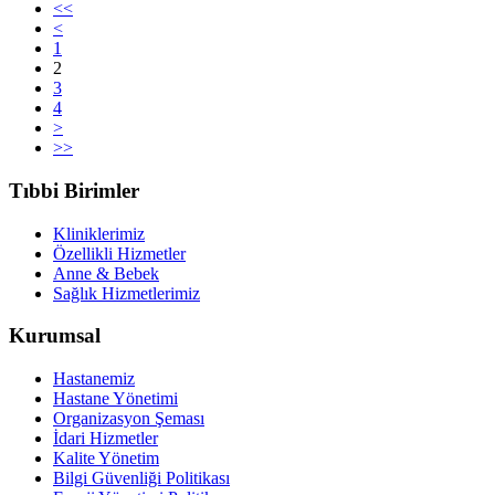
<<
<
1
2
3
4
>
>>
Tıbbi Birimler
Kliniklerimiz
Özellikli Hizmetler
Anne & Bebek
Sağlık Hizmetlerimiz
Kurumsal
Hastanemiz
Hastane Yönetimi
Organizasyon Şeması
İdari Hizmetler
Kalite Yönetim
Bilgi Güvenliği Politikası