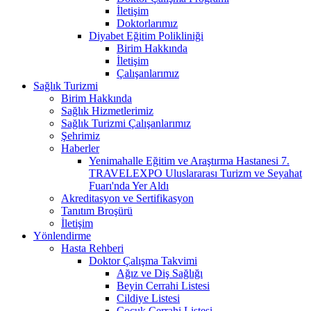
İletişim
Doktorlarımız
Diyabet Eğitim Polikliniği
Birim Hakkında
İletişim
Çalışanlarımız
Sağlık Turizmi
Birim Hakkında
Sağlık Hizmetlerimiz
Sağlık Turizmi Çalışanlarımız
Şehrimiz
Haberler
Yenimahalle Eğitim ve Araştırma Hastanesi 7.
TRAVELEXPO Uluslararası Turizm ve Seyahat
Fuarı'nda Yer Aldı
Akreditasyon ve Sertifikasyon
Tanıtım Broşürü
İletişim
Yönlendirme
Hasta Rehberi
Doktor Çalışma Takvimi
Ağız ve Diş Sağlığı
Beyin Cerrahi Listesi
Cildiye Listesi
Çocuk Cerrahi Listesi