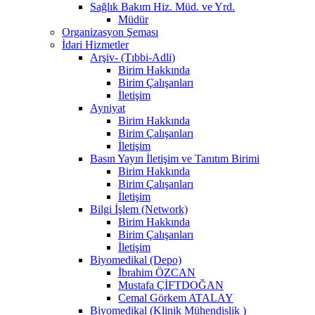
Sağlık Bakım Hiz. Müd. ve Yrd.
Müdür
Organizasyon Şeması
İdari Hizmetler
Arşiv- (Tıbbi-Adli)
Birim Hakkında
Birim Çalışanları
İletişim
Ayniyat
Birim Hakkında
Birim Çalışanları
İletişim
Basın Yayın İletişim ve Tanıtım Birimi
Birim Hakkında
Birim Çalışanları
İletişim
Bilgi İşlem (Network)
Birim Hakkında
Birim Çalışanları
İletişim
Biyomedikal (Depo)
İbrahim ÖZCAN
Mustafa ÇİFTDOĞAN
Cemal Görkem ATALAY
Biyomedikal (Klinik Mühendislik )