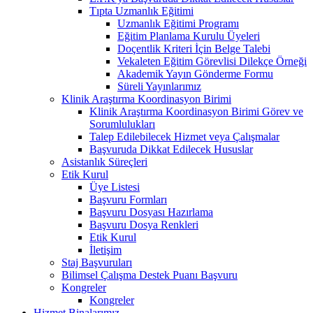
Tıpta Uzmanlık Eğitimi
Uzmanlık Eğitimi Programı
Eğitim Planlama Kurulu Üyeleri
Doçentlik Kriteri İçin Belge Talebi
Vekaleten Eğitim Görevlisi Dilekçe Örneği
Akademik Yayın Gönderme Formu
Süreli Yayınlarımız
Klinik Araştırma Koordinasyon Birimi
Klinik Araştırma Koordinasyon Birimi Görev ve
Sorumlulukları
Talep Edilebilecek Hizmet veya Çalışmalar
Başvuruda Dikkat Edilecek Hususlar
Asistanlık Süreçleri
Etik Kurul
Üye Listesi
Başvuru Formları
Başvuru Dosyası Hazırlama
Başvuru Dosya Renkleri
Etik Kurul
İletişim
Staj Başvuruları
Bilimsel Çalışma Destek Puanı Başvuru
Kongreler
Kongreler
Hizmet Binalarımız