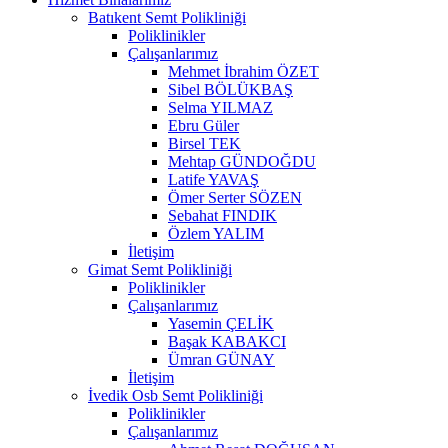
Batıkent Semt Polikliniği
Poliklinikler
Çalışanlarımız
Mehmet İbrahim ÖZET
Sibel BÖLÜKBAŞ
Selma YILMAZ
Ebru Güler
Birsel TEK
Mehtap GÜNDOĞDU
Latife YAVAŞ
Ömer Serter SÖZEN
Sebahat FINDIK
Özlem YALIM
İletişim
Gimat Semt Polikliniği
Poliklinikler
Çalışanlarımız
Yasemin ÇELİK
Başak KABAKCI
Ümran GÜNAY
İletişim
İvedik Osb Semt Polikliniği
Poliklinikler
Çalışanlarımız