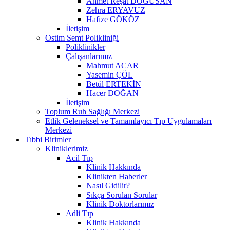
Ahmet Reşat DOĞUSAN
Zehra ERYAVUZ
Hafize GÖKÖZ
İletişim
Ostim Semt Polikliniği
Poliklinikler
Çalışanlarımız
Mahmut ACAR
Yasemin ÇÖL
Betül ERTEKİN
Hacer DOĞAN
İletişim
Toplum Ruh Sağlığı Merkezi
Etlik Geleneksel ve Tamamlayıcı Tıp Uygulamaları
Merkezi
Tıbbi Birimler
Kliniklerimiz
Acil Tıp
Klinik Hakkında
Klinikten Haberler
Nasıl Gidilir?
Sıkça Sorulan Sorular
Klinik Doktorlarımız
Adli Tıp
Klinik Hakkında