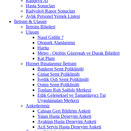
Randevu Al
Hasta Sonuçları
Radyoloji Rapor Sonuçları
Aylık Personel Yemek Listesi
İletişim & Ulaşım
İletişim Bilgileri
Ulaşım
Nasıl Gidilir ?
Otopark Alanlarımız
Harita
Metro - Otobüs Güzergah ve Durak Bilgileri
Kat Planı
Hizmet Binalarımız İletişim
Batıkent Semt Polikliniği
Gimat Semt Polikliniği
İvedik Osb Semt Polikliniği
Ostim Semt Polikliniği
Toplum Ruh Sağlığı Merkezi
Etlik Geleneksel ve Tamamlayıcı Tıp
Uygulamaları Merkezi
Anketlerimiz
Çalışan Geri Bildirim Anketi
Yatan Hasta Deneyim Anketi
Ayaktan Hasta Deneyim Anketi
Acil Servis Hasta Deneyim Anketi