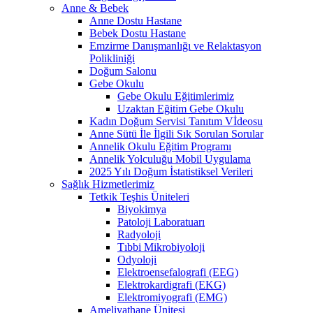
Anne & Bebek
Anne Dostu Hastane
Bebek Dostu Hastane
Emzirme Danışmanlığı ve Relaktasyon
Polikliniği
Doğum Salonu
Gebe Okulu
Gebe Okulu Eğitimlerimiz
Uzaktan Eğitim Gebe Okulu
Kadın Doğum Servisi Tanıtım Vİdeosu
Anne Sütü İle İlgili Sık Sorulan Sorular
Annelik Okulu Eğitim Programı
Annelik Yolculuğu Mobil Uygulama
2025 Yılı Doğum İstatistiksel Verileri
Sağlık Hizmetlerimiz
Tetkik Teşhis Üniteleri
Biyokimya
Patoloji Laboratuarı
Radyoloji
Tıbbi Mikrobiyoloji
Odyoloji
Elektroensefalografi (EEG)
Elektrokardigrafi (EKG)
Elektromiyografi (EMG)
Ameliyathane Ünitesi