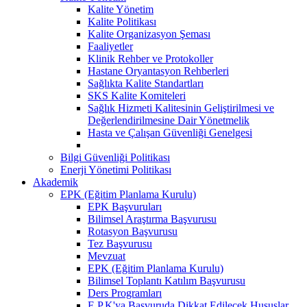
Kalite Yönetim
Kalite Politikası
Kalite Organizasyon Şeması
Faaliyetler
Klinik Rehber ve Protokoller
Hastane Oryantasyon Rehberleri
Sağlıkta Kalite Standartları
SKS Kalite Komiteleri
Sağlık Hizmeti Kalitesinin Geliştirilmesi ve
Değerlendirilmesine Dair Yönetmelik
Hasta ve Çalışan Güvenliği Genelgesi
Bilgi Güvenliği Politikası
Enerji Yönetimi Politikası
Akademik
EPK (Eğitim Planlama Kurulu)
EPK Başvuruları
Bilimsel Araştırma Başvurusu
Rotasyon Başvurusu
Tez Başvurusu
Mevzuat
EPK (Eğitim Planlama Kurulu)
Bilimsel Toplantı Katılım Başvurusu
Ders Programları
E.P.K'ya Başvuruda Dikkat Edilecek Hususlar